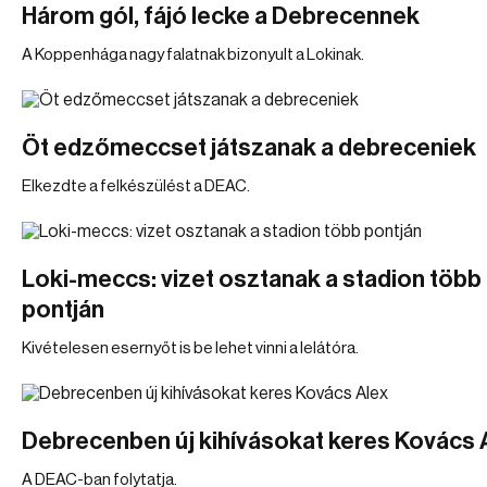
Három gól, fájó lecke a Debrecennek
A Koppenhága nagy falatnak bizonyult a Lokinak.
Öt edzőmeccset játszanak a debreceniek
Elkezdte a felkészülést a DEAC.
Loki-meccs: vizet osztanak a stadion több
pontján
Kivételesen esernyőt is be lehet vinni a lelátóra.
Debrecenben új kihívásokat keres Kovács 
A DEAC-ban folytatja.