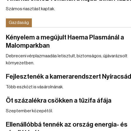
Számos riasztást kaptak.
Gazdaság
Kényelem a megújult Haema Plasmánál a
Malomparkban
Debreceni vérplazmaadás letisztult, biztonságos, újjávarázsolt
környezetben.
Fejlesztenék a kamerarendszert Nyíracsá
Több eszközt is vásárolnának.
Öt százalékra csökken a tűzifa áfája
Szeptember közepétől.
Ellenállóbbá tennék az ország energia- és