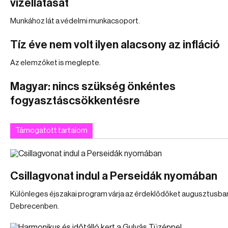
vízellátását
Munkához lát a védelmi munkacsoport.
Tíz éve nem volt ilyen alacsony az infláció
Az elemzőket is meglepte.
Magyar: nincs szükség önkéntes
fogyasztáscsökkentésre
Támogatott tartalom
Csillagvonat indul a Perseidák nyomában
Különleges éjszakai program várja az érdeklődőket augusztusba
Debrecenben.