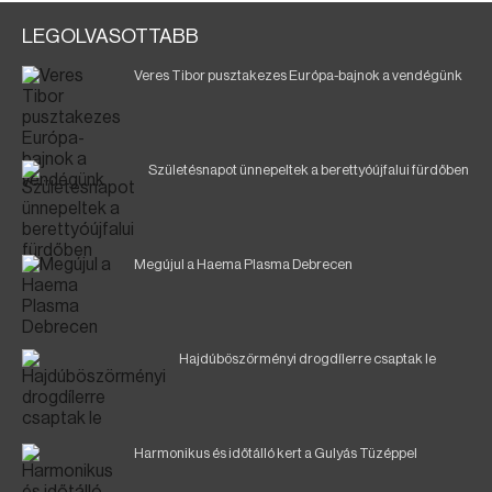
LEGOLVASOTTABB
Veres Tibor pusztakezes Európa-bajnok a vendégünk
Születésnapot ünnepeltek a berettyóújfalui fürdőben
Megújul a Haema Plasma Debrecen
Hajdúböszörményi drogdílerre csaptak le
Harmonikus és időtálló kert a Gulyás Tüzéppel