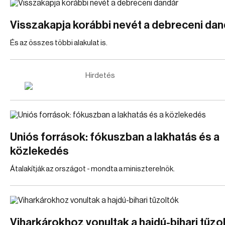
Visszakapja korábbi nevét a debreceni dan
És az összes többi alakulat is.
Hirdetés
Uniós források: fókuszban a lakhatás és a
közlekedés
Átalakítják az országot - mondta a miniszterelnök.
Viharkárokhoz vonultak a hajdú-bihari tűzo