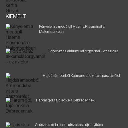
KIEMELT
Kényelem a megújult Haema Plasmánál a
Malomparkban
Folyó víz az akkumulátorgyárnál – ez az oka
Hajdúsámsonból Katmanduba vitte a pásztorélet
Három gól, fájó lecke a Debrecennek
Csúszik a debreceni útszakasz újranyitása