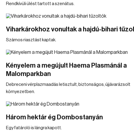
Rendkívüli ülést tartott a szenátus.
Viharkárokhoz vonultak a hajdú-bihari tűzo
Számos riasztást kaptak.
Kényelem a megújult Haema Plasmánál a
Malomparkban
Debreceni vérplazmaadás letisztult, biztonságos, újjávarázsolt
környezetben.
Három hektár ég Dombostanyán
Egy fatároló is lángra kapott.