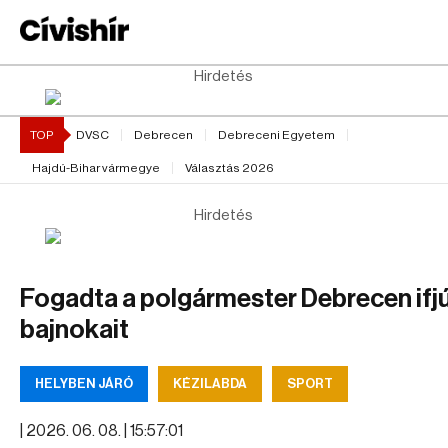
Hirdetés
TOP
DVSC
Debrecen
Debreceni Egyetem
Hajdú-Bihar vármegye
Választás 2026
Hirdetés
Fogadta a polgármester Debrecen ifj
bajnokait
HELYBEN JÁRÓ
KÉZILABDA
SPORT
|
2026. 06. 08. | 15:57:01