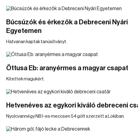
Búcsúzók és érkezők a Debreceni Nyári
Egyetemen
Hatvanan kaptak tanúsítványt.
Öttusa Eb: aranyérmes a magyar csapat
Kitettek magukért.
Hetvenéves az egykori kiváló debreceni cs
Nyolcvannégy NB I-es meccsen 54 gólt szerzett a Lokiban.