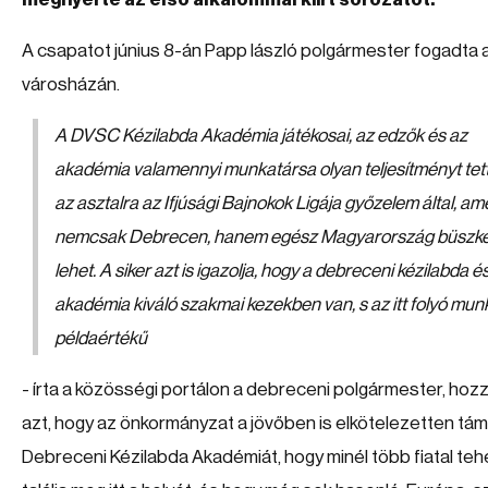
A csapatot június 8-án Papp lászló polgármester fogadta a
városházán.
A DVSC Kézilabda Akadémia játékosai, az edzők és az
akadémia valamennyi munkatársa olyan teljesítményt tett
az asztalra az Ifjúsági Bajnokok Ligája győzelem által, am
nemcsak Debrecen, hanem egész Magyarország büszk
lehet. A siker azt is igazolja, hogy a debreceni kézilabda é
akadémia kiváló szakmai kezekben van, s az itt folyó mun
példaértékű
- írta a közösségi portálon a debreceni polgármester, hoz
azt, hogy az önkormányzat a jövőben is elkötelezetten tám
Debreceni Kézilabda Akadémiát, hogy minél több fiatal te