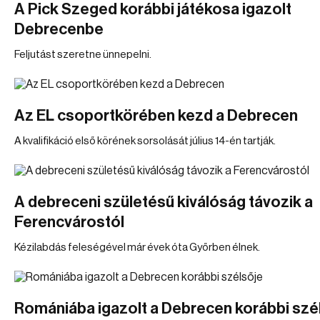
A Pick Szeged korábbi játékosa igazolt
Debrecenbe
Feljutást szeretne ünnepelni.
Az EL csoportkörében kezd a Debrecen
A kvalifikáció első körének sorsolását július 14-én tartják.
A debreceni születésű kiválóság távozik a
Ferencvárostól
Kézilabdás feleségével már évek óta Győrben élnek.
Romániába igazolt a Debrecen korábbi szé