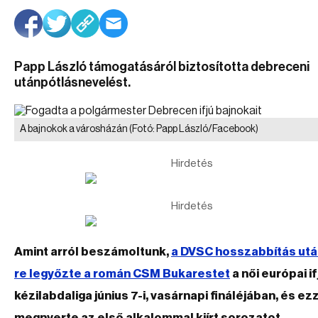
Papp László támogatásáról biztosította debreceni
utánpótlásnevelést.
A bajnokok a városházán
(Fotó: Papp László/Facebook)
Hirdetés
Hirdetés
Amint arról beszámoltunk,
a DVSC hosszabbítás utá
re legyőzte a román CSM Bukarestet
a női európai i
kézilabdaliga június 7-i, vasárnapi fináléjában, és ez
megnyerte az első alkalommal kiírt sorozatot.