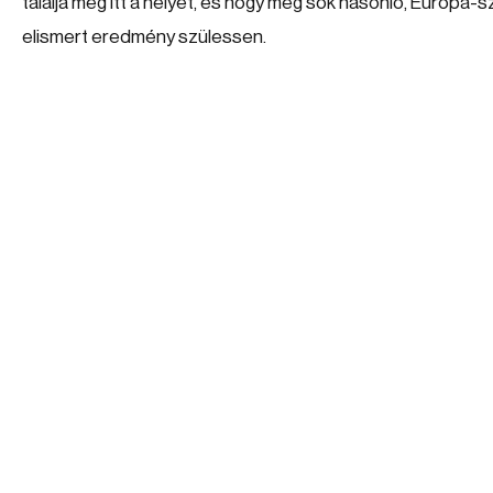
találja meg itt a helyét, és hogy még sok hasonló, Európa-s
elismert eredmény szülessen.