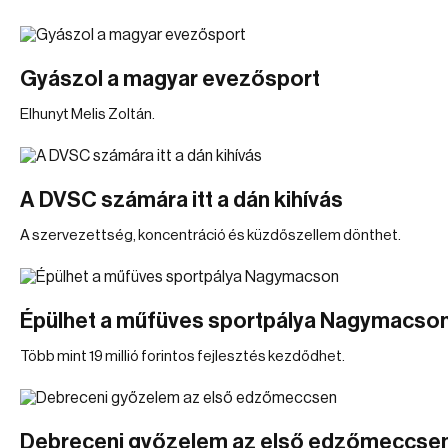
Gyászol a magyar evezősport
Elhunyt Melis Zoltán.
A DVSC számára itt a dán kihívás
A szervezettség, koncentráció és küzdőszellem dönthet.
Épülhet a műfüves sportpálya Nagymacso
Több mint 19 millió forintos fejlesztés kezdődhet.
Debreceni győzelem az első edzőmeccse