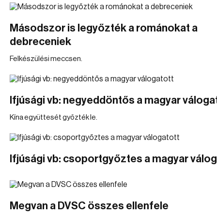
Másodszor is legyőzték a románokat a
debreceniek
Felkészülési meccsen.
Ifjúsági vb: negyeddöntős a magyar váloga
Kína együttesét győzték le.
Ifjúsági vb: csoportgyőztes a magyar válog
Megvan a DVSC összes ellenfele