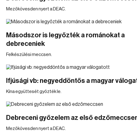
Mezőkövesden nyert a DEAC.
Másodszor is legyőzték a románokat a
debreceniek
Felkészülési meccsen.
Ifjúsági vb: negyeddöntős a magyar váloga
Kína együttesét győzték le.
Debreceni győzelem az első edzőmeccse
Mezőkövesden nyert a DEAC.