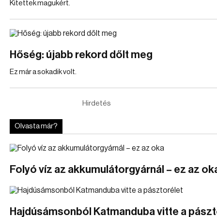
Kitettek magukért.
Hőség: újabb rekord dőlt meg
Ez már a sokadik volt.
Hirdetés
Olvasta már?
Folyó víz az akkumulátorgyárnál – ez az ok
Hajdúsámsonból Katmanduba vitte a pászt