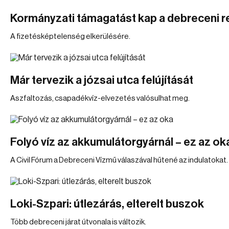
Kormányzati támagatást kap a debreceni r
A fizetésképtelenség elkerülésére.
Már tervezik a józsai utca felújítását
Aszfaltozás, csapadékvíz-elvezetés valósulhat meg.
Folyó víz az akkumulátorgyárnál – ez az ok
A Civil Fórum a Debreceni Vízmű válaszával hűtené az indulatokat.
Loki-Szpari: útlezárás, elterelt buszok
Több debreceni járat útvonala is változik.