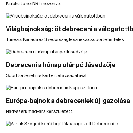
Kialakult a női NB I. mezőnye.
Világbajnokság: öt debreceni a válogatott
Tunézia, Kanada és Svédország lesznek a csoportellenfelek.
Debreceni a hónap utánpótlásedzője
Sporttörténelmi sikert ért el a csapatával.
Európa-bajnok a debreceniek új igazolása
Nagyszerű magyar siker született.