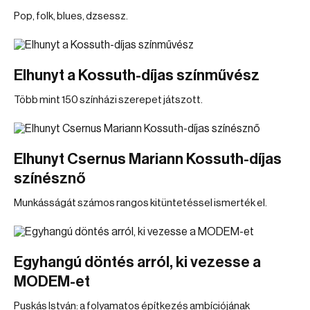
Pop, folk, blues, dzsessz.
Elhunyt a Kossuth-díjas színművész
Több mint 150 színházi szerepet játszott.
Elhunyt Csernus Mariann Kossuth-díjas
színésznő
Munkásságát számos rangos kitüntetéssel ismerték el.
Egyhangú döntés arról, ki vezesse a
MODEM-et
Puskás István: a folyamatos építkezés ambíciójának