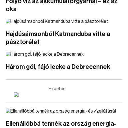
Folyó víz az akkumulátorgyárnál – ez az
oka
Hajdúsámsonból Katmanduba vitte a
pásztorélet
Három gól, fájó lecke a Debrecennek
Hirdetés
Ellenállóbbá tennék az ország energia-