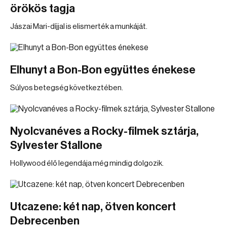
örökös tagja
Jászai Mari-díjjal is elismerték a munkáját.
Elhunyt a Bon-Bon együttes énekese
Súlyos betegség következtében.
Nyolcvanéves a Rocky-filmek sztárja,
Sylvester Stallone
Hollywood élő legendája még mindig dolgozik.
Utcazene: két nap, ötven koncert
Debrecenben