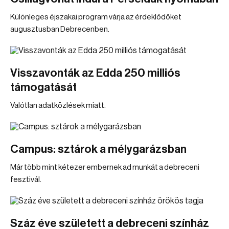
Különleges éjszakai program várja az érdeklődőket
augusztusban Debrecenben.
Visszavonták az Edda 250 milliós
támogatását
Valótlan adatközlések miatt.
Campus: sztárok a mélygarázsban
Már több mint kétezer embernek ad munkát a debreceni
fesztivál.
Száz éve született a debreceni színház