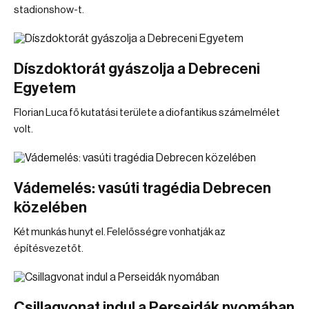
stadionshow-t.
Díszdoktorát gyászolja a Debreceni
Egyetem
Florian Luca fő kutatási területe a diofantikus számelmélet
volt.
Vádemelés: vasúti tragédia Debrecen
közelében
Két munkás hunyt el. Felelősségre vonhatják az
építésvezetőt.
Csillagvonat indul a Perseidák nyomában