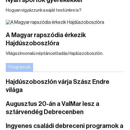
Nyári sportok gyerekekkel
Hogyan vigyázzunk a saját testünkre is?
A Magyar rapszódia érkezik
Hajdúszoboszlóra
Világszínvonalú néptáncelőadás Hajdúszoboszlón.
Programok
Hajdúszoboszlón várja Szász Endre
világa
Augusztus 20-án a ValMar lesz a
sztárvendég Debrecenben
Ingyenes családi debreceni programok a