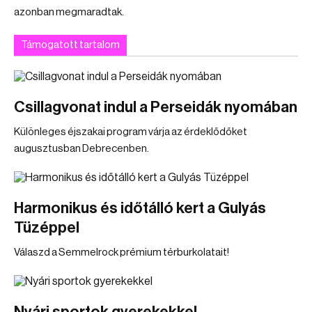
azonban megmaradtak.
Támogatott tartalom
Csillagvonat indul a Perseidák nyomában
Különleges éjszakai program várja az érdeklődőket
augusztusban Debrecenben.
Harmonikus és időtálló kert a Gulyás
Tüzéppel
Válaszd a Semmelrock prémium térburkolatait!