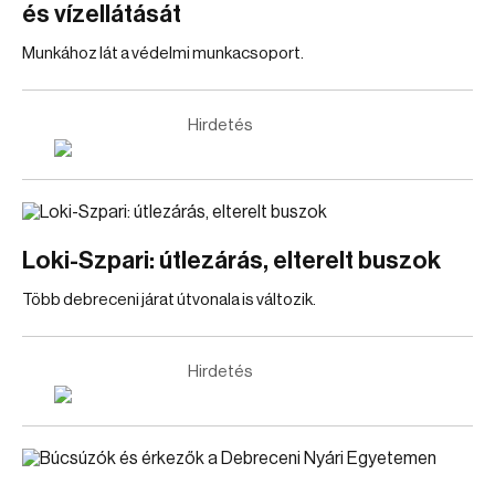
és vízellátását
Munkához lát a védelmi munkacsoport.
Hirdetés
Loki-Szpari: útlezárás, elterelt buszok
Több debreceni járat útvonala is változik.
Hirdetés