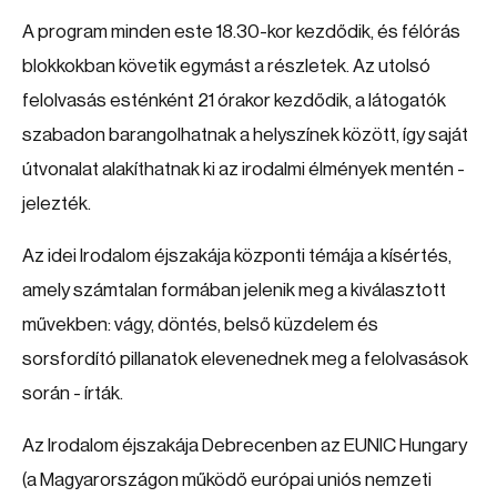
A program minden este 18.30-kor kezdődik, és félórás
blokkokban követik egymást a részletek. Az utolsó
felolvasás esténként 21 órakor kezdődik, a látogatók
szabadon barangolhatnak a helyszínek között, így saját
útvonalat alakíthatnak ki az irodalmi élmények mentén -
jelezték.
Az idei Irodalom éjszakája központi témája a kísértés,
amely számtalan formában jelenik meg a kiválasztott
művekben: vágy, döntés, belső küzdelem és
sorsfordító pillanatok elevenednek meg a felolvasások
során - írták.
Az Irodalom éjszakája Debrecenben az EUNIC Hungary
(a Magyarországon működő európai uniós nemzeti