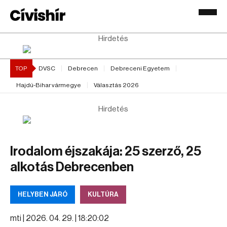
Hirdetés
TOP
DVSC
Debrecen
Debreceni Egyetem
Hajdú-Bihar vármegye
Választás 2026
Hirdetés
Irodalom éjszakája: 25 szerző, 25
alkotás Debrecenben
HELYBEN JÁRÓ
KULTÚRA
mti |
2026. 04. 29. | 18:20:02