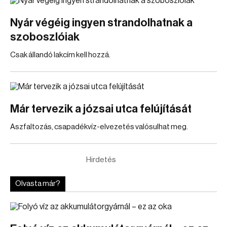
Nyár végéig ingyen strandolhatnak a
szoboszlóiak
Csak állandó lakcím kell hozzá.
Már tervezik a józsai utca felújítását
Aszfaltozás, csapadékvíz-elvezetés valósulhat meg.
Hirdetés
Olvasta már?