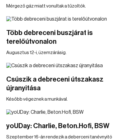
Mérgező gáz miatt vonultak a tűzoltók.
Több debreceni buszjárat is
terelőútvonalon
Augusztus 12-i, üzemzárásig.
Csúszik a debreceni útszakasz
újranyitása
Később végeznek a munkával.
yoUDay: Charlie, Beton.Hofi, BSW
Szeptember 16-án rendezik a deberceni tanévnyitó