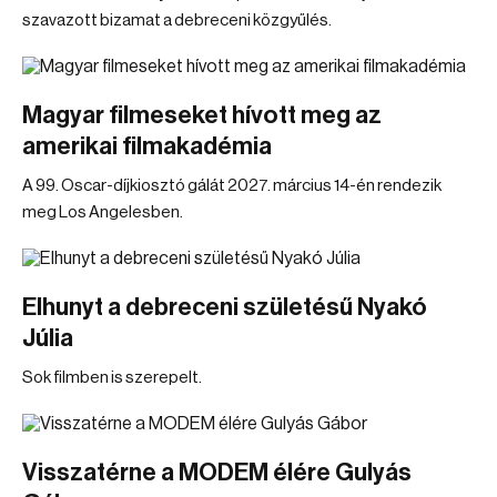
szavazott bizamat a debreceni közgyűlés.
Magyar filmeseket hívott meg az
amerikai filmakadémia
A 99. Oscar-díjkiosztó gálát 2027. március 14-én rendezik
meg Los Angelesben.
Elhunyt a debreceni születésű Nyakó
Júlia
Sok filmben is szerepelt.
Visszatérne a MODEM élére Gulyás