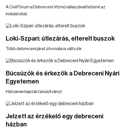
A Civil Fórum a Debreceni Vízmű válaszával hűtené az
indulatokat.
Loki-Szpari: útlezárás, elterelt buszok
Több debreceni járat útvonala is változik.
Búcsúzók és érkezők a Debreceni Nyári
Egyetemen
Hatvanan kaptak tanúsítványt.
Jelzett az érzékelő egy debreceni
házban