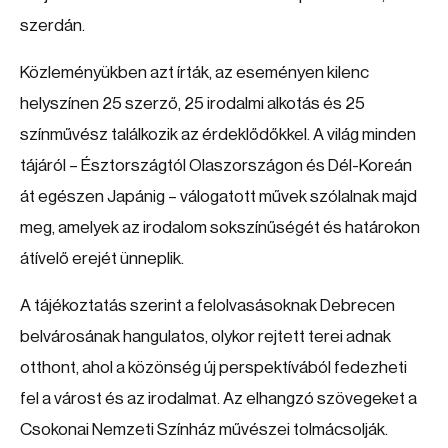
szerdán.
Közleményükben azt írták, az eseményen kilenc
helyszínen 25 szerző, 25 irodalmi alkotás és 25
színművész találkozik az érdeklődőkkel. A világ minden
tájáról – Észtországtól Olaszországon és Dél-Koreán
át egészen Japánig – válogatott művek szólalnak majd
meg, amelyek az irodalom sokszínűségét és határokon
átívelő erejét ünneplik.
A tájékoztatás szerint a felolvasásoknak Debrecen
belvárosának hangulatos, olykor rejtett terei adnak
otthont, ahol a közönség új perspektívából fedezheti
fel a várost és az irodalmat. Az elhangzó szövegeket a
Csokonai Nemzeti Színház művészei tolmácsolják.