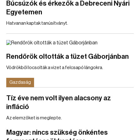
Búcsúzók és érkezők a Debreceni Nyári
Egyetemen
Hatvanan kaptak tanúsítványt.
Rendőrök oltották a tüzet Gáborjánban
Vödrökből locsolták a vizet a felcsapó lángokra.
Gazdaság
Tíz éve nem volt ilyen alacsony az
infláció
Az elemzőket is meglepte.
Magyar: nincs szükség önkéntes