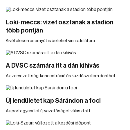
Loki-meccs: vizet osztanak a stadion
több pontján
Kivételesen esernyőt is be lehet vinni a lelátóra.
A DVSC számára itt a dán kihívás
A szervezettség, koncentráció és küzdőszellem dönthet.
Új lendületet kap Sárándon a foci
A sportegyesület új vezetőséget választott.