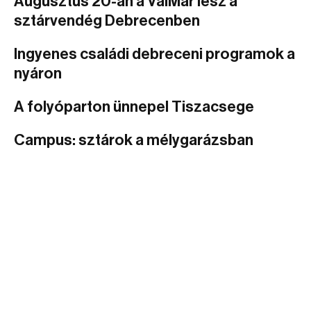
Augusztus 20-án a ValMar lesz a
sztárvendég Debrecenben
Ingyenes családi debreceni programok a
nyáron
A folyóparton ünnepel Tiszacsege
Campus: sztárok a mélygarázsban