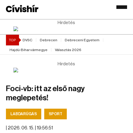
Hirdetés
TOP
DVSC
Debrecen
Debreceni Egyetem
Hajdú-Bihar vármegye
Választás 2026
Hirdetés
Foci-vb: itt az első nagy
meglepetés!
LABDARÚGÁS
SPORT
|
2026. 06. 15. | 19:56:51