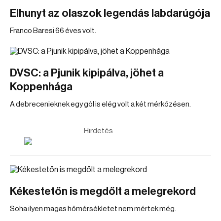
Elhunyt az olaszok legendás labdarúgója
Franco Baresi 66 éves volt.
DVSC: a Pjunik kipipálva, jöhet a
Koppenhága
A debrecenieknek egy gól is elég volt a két mérkőzésen.
Hirdetés
Kékestetőn is megdőlt a melegrekord
Soha ilyen magas hőmérsékletet nem mértek még.