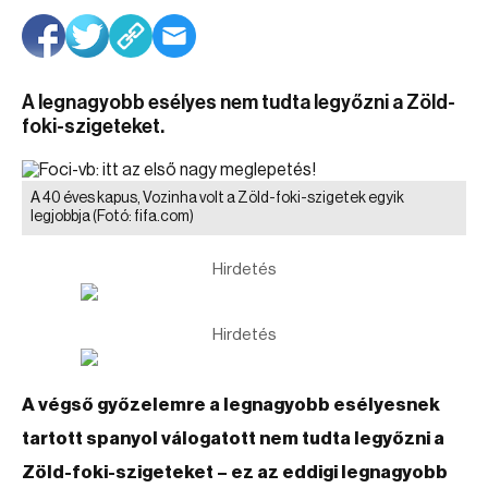
A legnagyobb esélyes nem tudta legyőzni a Zöld-
foki-szigeteket.
A 40 éves kapus, Vozinha volt a Zöld-foki-szigetek egyik
legjobbja
(Fotó: fifa.com)
Hirdetés
Hirdetés
A végső győzelemre a legnagyobb esélyesnek
tartott spanyol válogatott nem tudta legyőzni a
Zöld-foki-szigeteket – ez az eddigi legnagyobb