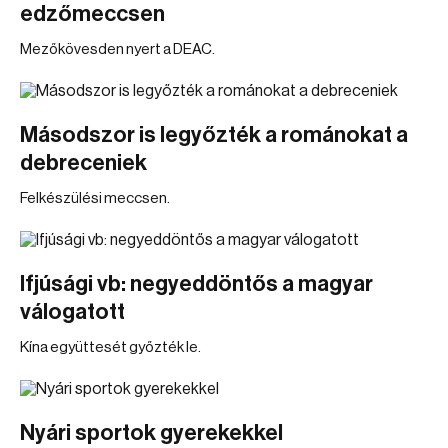
edzőmeccsen
Mezőkövesden nyert a DEAC.
Másodszor is legyőzték a románokat a
debreceniek
Felkészülési meccsen.
Ifjúsági vb: negyeddöntős a magyar
válogatott
Kína együttesét győzték le.
Nyári sportok gyerekekkel