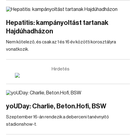
Hepatitis: kampányoltást tartanak
Hajdúhadházon
Nem kötelező, és csak az 1 és 16 év közötti korosztályra
vonatkozik.
Hirdetés
yoUDay: Charlie, Beton.Hofi, BSW
Szeptember 16-án rendezik a deberceni tanévnyitó
stadionshow-t.