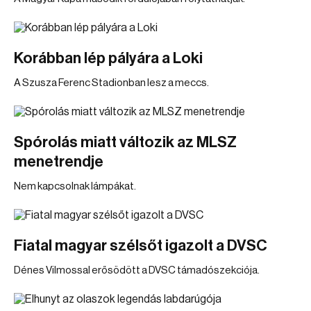
Korábban lép pályára a Loki
A Szusza Ferenc Stadionban lesz a meccs.
Spórolás miatt változik az MLSZ
menetrendje
Nem kapcsolnak lámpákat.
Fiatal magyar szélsőt igazolt a DVSC
Dénes Vilmossal erősödött a DVSC támadószekciója.