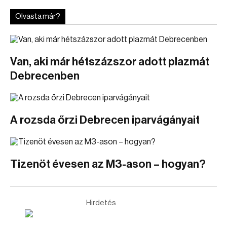
Olvasta már?
Van, aki már hétszázszor adott plazmát
Debrecenben
A rozsda őrzi Debrecen iparvágányait
Tizenöt évesen az M3-ason – hogyan?
Hirdetés