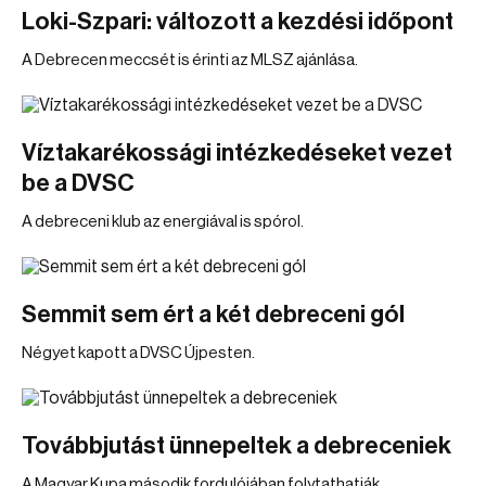
Loki-Szpari: változott a kezdési időpont
A Debrecen meccsét is érinti az MLSZ ajánlása.
Víztakarékossági intézkedéseket vezet
be a DVSC
A debreceni klub az energiával is spórol.
Semmit sem ért a két debreceni gól
Négyet kapott a DVSC Újpesten.
Továbbjutást ünnepeltek a debreceniek
A Magyar Kupa második fordulójában folytathatják.