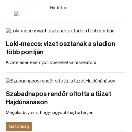
Hirdetés
Loki-meccs: vizet osztanak a stadion
több pontján
Kivételesen esernyőt is be lehet vinni a lelátóra.
Szabadnapos rendőr oltotta a tüzet
Hajdúnánáson
Megakadályozta, hogy nagyobb baj történjen.
Gazdaság