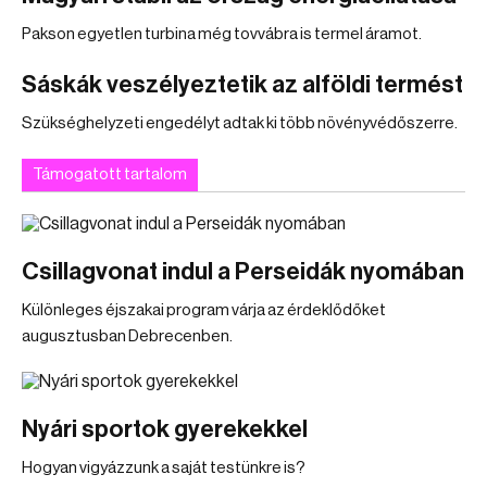
Pakson egyetlen turbina még tovvábra is termel áramot.
Sáskák veszélyeztetik az alföldi termést
Szükséghelyzeti engedélyt adtak ki több növényvédőszerre.
Támogatott tartalom
Csillagvonat indul a Perseidák nyomában
Különleges éjszakai program várja az érdeklődőket
augusztusban Debrecenben.
Nyári sportok gyerekekkel
Hogyan vigyázzunk a saját testünkre is?