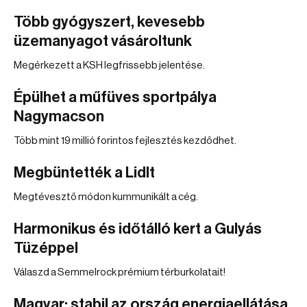
Több gyógyszert, kevesebb
üzemanyagot vásároltunk
Megérkezett a KSH legfrissebb jelentése.
Épülhet a műfüves sportpálya
Nagymacson
Több mint 19 millió forintos fejlesztés kezdődhet.
Megbüntették a Lidlt
Megtévesztő módon kummunikált a cég.
Harmonikus és időtálló kert a Gulyás
Tüzéppel
Válaszd a Semmelrock prémium térburkolatait!
Magyar: stabil az ország energiaellátása