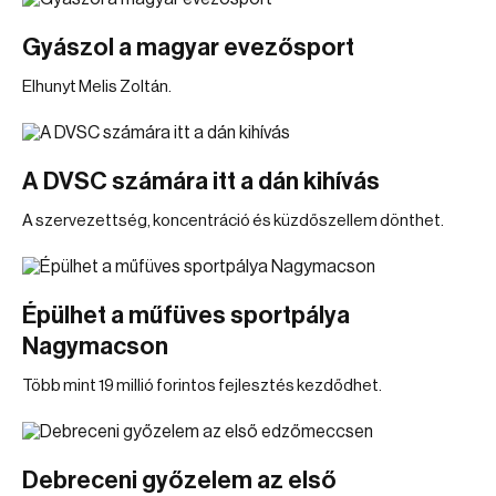
Gyászol a magyar evezősport
Elhunyt Melis Zoltán.
A DVSC számára itt a dán kihívás
A szervezettség, koncentráció és küzdőszellem dönthet.
Épülhet a műfüves sportpálya
Nagymacson
Több mint 19 millió forintos fejlesztés kezdődhet.
Debreceni győzelem az első