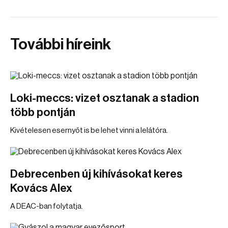
További híreink
Loki-meccs: vizet osztanak a stadion
több pontján
Kivételesen esernyőt is be lehet vinni a lelátóra.
Debrecenben új kihívásokat keres
Kovács Alex
A DEAC-ban folytatja.