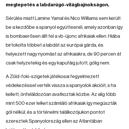
meglepetés a labdarúgó-világbajnokságon.
Sérülés miatt Lamine Yamal és Nico Williams sem került
be a kezdőbe a spanyol együttesnél, amely azonban így
is bombaerősen állt fel a vb-újonc afrikaiak ellen. Hiába
birtokolta többet a labdát az európai gárda, és
helyezett nagy nyomást az afrikaiakra, de 90 percen át
csak helyzetekig és egy kapufáig jutott, gólig nem.
A Zöld-foki-szigetek játékosai fegyelmezett
védekezéssel verték vissza a spanyolok akcióit, s ha
kellett, önfeláldozóan avatkoztak közbe. Az alig több
mint 500 ezer lelket számláló afrikaiak így megúszták
gól nélkül, és a történelmi találkozójukon pontot
szereztek Spanyolország ellen az Atlantában