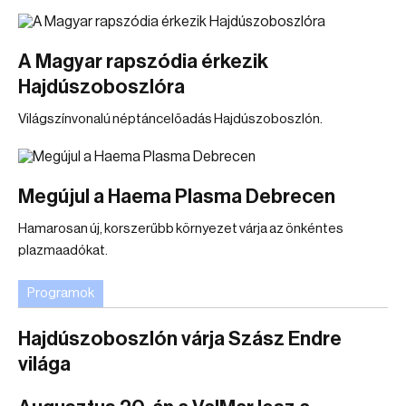
A Magyar rapszódia érkezik
Hajdúszoboszlóra
Világszínvonalú néptáncelőadás Hajdúszoboszlón.
Megújul a Haema Plasma Debrecen
Hamarosan új, korszerűbb környezet várja az önkéntes
plazmaadókat.
Programok
Hajdúszoboszlón várja Szász Endre
világa