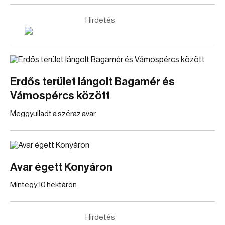
Hirdetés
Erdős terület lángolt Bagamér és
Vámospércs között
Meggyulladt a széraz avar.
Avar égett Konyáron
Mintegy 10 hektáron.
Hirdetés