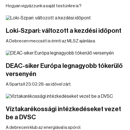
Hogyan vigyázzunk a saját testünkre is?
Loki-Szpari: változott a kezdési időpont
A Debrecen meccsét is érinti az MLSZ ajánlása.
DEAC-siker Európa legnagyobb tókerülő
versenyén
A Sparta II 23:02:28-as idővel zárt.
Víztakarékossági intézkedéseket vezet
be a DVSC
A debreceni klub az energiával is spórol.