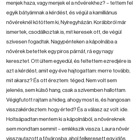
menjek haza, vagy menjek el a nővérekhez? – tettem fel
egyik bátyámnak a kérdést, és végül a kamilliánus
nővéreknél kötöttem ki, Nyíregyházán. Korábbról már
ismertek, csodálkoztak is, mit keresek ott, de végül
szívesen fogadtak. Nagypénteken a kápolnába a
nővérek betettek egy piros párnát, rá egy nagy
keresztet. Ott ültem egyedül, és feltettem ezredjére is
azt a kérdést, amit egy éve hajtogattam: merre tovább,
mit akarsz? És ott éreztem: téged. Nem volt sem
jelenés, sem külső hang, csak a szívemben hallottam.
Végigfutott rajtam a hideg, ahogy most is, és hangosan
visszakérdeztem: hogy érted? És a válasz az volt: ide.
Holtsápadtan mentem ki a kápolnából, a nővéreknek
sem mondtam semmit – emlékszik vissza. Laura nővér
visszautazott a fővárosba, ahol felkeresett egy idős