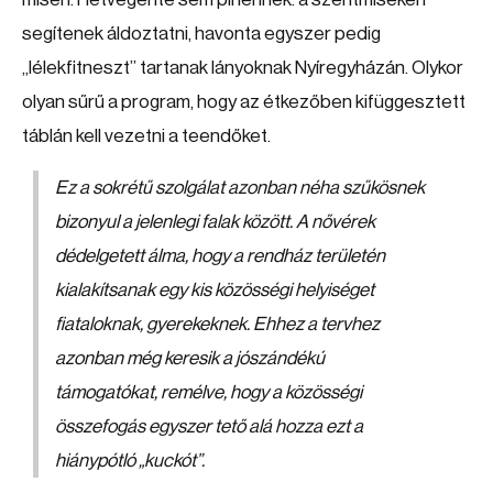
segítenek áldoztatni, havonta egyszer pedig
„lélekfitneszt” tartanak lányoknak Nyíregyházán. Olykor
olyan sűrű a program, hogy az étkezőben kifüggesztett
táblán kell vezetni a teendőket.
Ez a sokrétű szolgálat azonban néha szűkösnek
bizonyul a jelenlegi falak között. A nővérek
dédelgetett álma, hogy a rendház területén
kialakítsanak egy kis közösségi helyiséget
fiataloknak, gyerekeknek. Ehhez a tervhez
azonban még keresik a jószándékú
támogatókat, remélve, hogy a közösségi
összefogás egyszer tető alá hozza ezt a
hiánypótló „kuckót”.