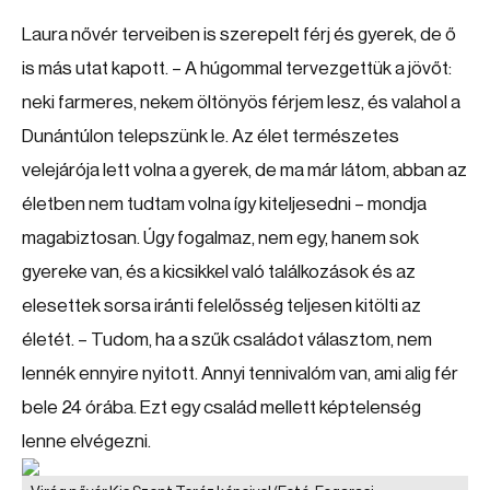
Laura nővér terveiben is szerepelt férj és gyerek, de ő
is más utat kapott. – A húgommal tervezgettük a jövőt:
neki farmeres, nekem öltönyös férjem lesz, és valahol a
Dunántúlon telepszünk le. Az élet természetes
velejárója lett volna a gyerek, de ma már látom, abban az
életben nem tudtam volna így kiteljesedni – mondja
magabiztosan. Úgy fogalmaz, nem egy, hanem sok
gyereke van, és a kicsikkel való találkozások és az
elesettek sorsa iránti felelősség teljesen kitölti az
életét. – Tudom, ha a szűk családot választom, nem
lennék ennyire nyitott. Annyi tennivalóm van, ami alig fér
bele 24 órába. Ezt egy család mellett képtelenség
lenne elvégezni.