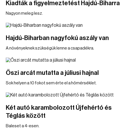
Kiadták a figyelmeztetést Hajdú-Biharra
Nagyon meleg lesz.
Hajdú-Biharban nagyfokú aszály van
A növényeknek szükségük lenne a csapadékra.
Őszi arcát mutatta a júliusi hajnal
Sok helyen a 10 fokot sem érte el a hőmérséklet.
Két autó karambolozott Újfehértó és
Téglás között
Baleset a 4-esen.