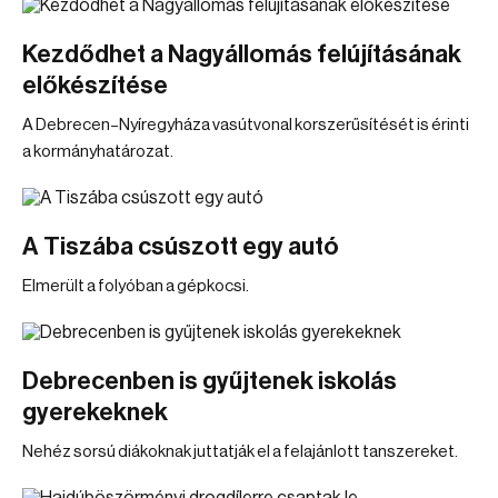
Kezdődhet a Nagyállomás felújításának
előkészítése
A Debrecen–Nyíregyháza vasútvonal korszerűsítését is érinti
a kormányhatározat.
A Tiszába csúszott egy autó
Elmerült a folyóban a gépkocsi.
Debrecenben is gyűjtenek iskolás
gyerekeknek
Nehéz sorsú diákoknak juttatják el a felajánlott tanszereket.