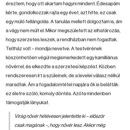
éreztem, hogy ott akartam hagyni mindent. Édesapám
kérte, gondolkozzak rajta egy évet, azt hitte, ez csak
egy múló fellángolás. A tanulás mellett dolgoztam is, ám
a vágy nem múlt el. Mikor megszületett az elhatározás,
hogy szerzetes leszek, a rendházban nem fogadtak.
Teltház volt – mondja nevetve. A testvérének
köszönhetően végül megismerkedett egy kamilliánus
nővérrel, és elkezdte a szerzetesi képzést. Közben
rendszeresen írt a szüleinek, de a levelei válasz nélkül
maradtak. Ám a fogadalomtétel napjára ők is belátták:
ez életre szóló, komoly döntés. Azóta mindenben
támogatják lányukat.
Virág nővér hétévesen jelentette ki – először
csak magának –, hogy nővér lesz. Akkor még