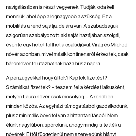
navigálásában is részt vegyenek. Tudják: oda kell
menniük, ahol épp a legnagyobb a szükség. Ez a
mobilitás a rend sajátja, de ára van. A szabadságuk
szigorúan szabályozott: aki saját hazájában szolgál,
évente egy hetet tölthet a családjával. Virág és Mildred
nővér azonban, mivel másik kontinensről érkeztek, csak
háromévente utazhatnak haza húsz napra.
A pénzügyekkel hogy álltok? Kaptok fizetést?
Számlákat fizettek? – teszem fel a kérdést laikusként,
melyen Laura nővér csak mosolyog. – A rendben
minden közös. Az egyházi támogatásból gazdálkodunk,
plusz minimális bevétel van a hittantanításból. Nem
élünk nagy lábon, spórolunk, ahogy mindig is tették a
nővérek. Ettől függetlenül nem szenvedünk hiányt