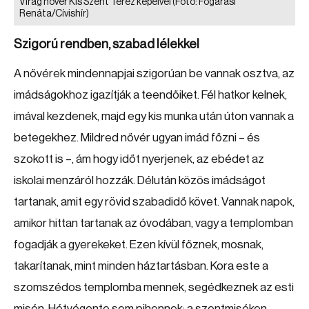
Virág nővér Kis Szent Teréz képeivel
(Fotó: Fogarasi
Renáta/Cívishír)
Szigorú rendben, szabad lélekkel
A nővérek mindennapjai szigorúan be vannak osztva, az
imádságokhoz igazítják a teendőiket. Fél hatkor kelnek,
imával kezdenek, majd egy kis munka után úton vannak a
betegekhez. Mildred nővér ugyan imád főzni – és
szokott is –, ám hogy időt nyerjenek, az ebédet az
iskolai menzáról hozzák. Délután közös imádságot
tartanak, amit egy rövid szabadidő követ. Vannak napok,
amikor hittan tartanak az óvodában, vagy a templomban
fogadják a gyerekeket. Ezen kívül főznek, mosnak,
takarítanak, mint minden háztartásban. Kora este a
szomszédos templomba mennek, segédkeznek az esti
misén. Hétvégente sem pihennek: a szentmiséken