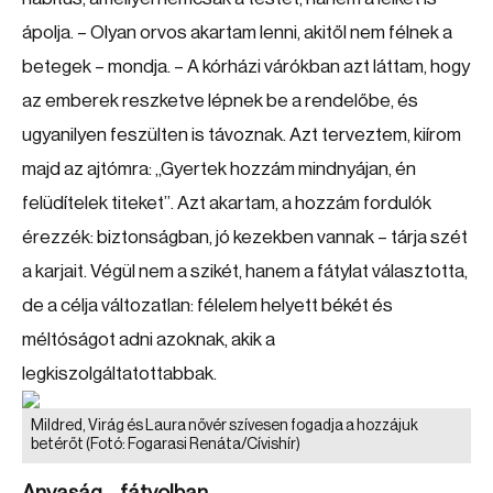
ápolja. – Olyan orvos akartam lenni, akitől nem félnek a
betegek – mondja. – A kórházi várókban azt láttam, hogy
az emberek reszketve lépnek be a rendelőbe, és
ugyanilyen feszülten is távoznak. Azt terveztem, kiírom
majd az ajtómra: „Gyertek hozzám mindnyájan, én
felüdítelek titeket”. Azt akartam, a hozzám fordulók
érezzék: biztonságban, jó kezekben vannak – tárja szét
a karjait. Végül nem a szikét, hanem a fátylat választotta,
de a célja változatlan: félelem helyett békét és
méltóságot adni azoknak, akik a
legkiszolgáltatottabbak.
Mildred, Virág és Laura nővér szívesen fogadja a hozzájuk
betérőt
(Fotó: Fogarasi Renáta/Cívishír)