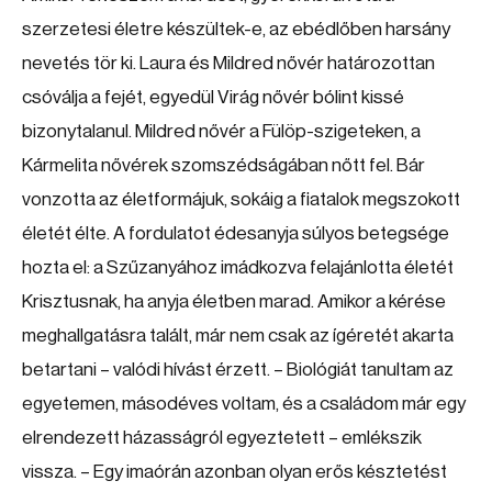
szerzetesi életre készültek-e, az ebédlőben harsány
nevetés tör ki. Laura és Mildred nővér határozottan
csóválja a fejét, egyedül Virág nővér bólint kissé
bizonytalanul. Mildred nővér a Fülöp-szigeteken, a
Kármelita nővérek szomszédságában nőtt fel. Bár
vonzotta az életformájuk, sokáig a fiatalok megszokott
életét élte. A fordulatot édesanyja súlyos betegsége
hozta el: a Szűzanyához imádkozva felajánlotta életét
Krisztusnak, ha anyja életben marad. Amikor a kérése
meghallgatásra talált, már nem csak az ígéretét akarta
betartani – valódi hívást érzett. – Biológiát tanultam az
egyetemen, másodéves voltam, és a családom már egy
elrendezett házasságról egyeztetett – emlékszik
vissza. – Egy imaórán azonban olyan erős késztetést