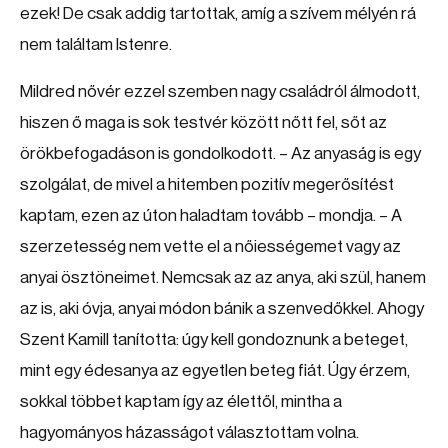
ezek! De csak addig tartottak, amíg a szívem mélyén rá
nem találtam Istenre.
Mildred nővér ezzel szemben nagy családról álmodott,
hiszen ő maga is sok testvér között nőtt fel, sőt az
örökbefogadáson is gondolkodott. – Az anyaság is egy
szolgálat, de mivel a hitemben pozitív megerősítést
kaptam, ezen az úton haladtam tovább – mondja. – A
szerzetesség nem vette el a nőiességemet vagy az
anyai ösztöneimet. Nemcsak az az anya, aki szül, hanem
az is, aki óvja, anyai módon bánik a szenvedőkkel. Ahogy
Szent Kamill tanította: úgy kell gondoznunk a beteget,
mint egy édesanya az egyetlen beteg fiát. Úgy érzem,
sokkal többet kaptam így az élettől, mintha a
hagyományos házasságot választottam volna.