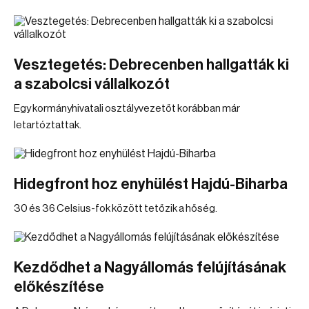
Vesztegetés: Debrecenben hallgatták ki
a szabolcsi vállalkozót
Egy kormányhivatali osztályvezetőt korábban már
letartóztattak.
Hidegfront hoz enyhülést Hajdú-Biharba
30 és 36 Celsius-fok között tetőzik a hőség.
Kezdődhet a Nagyállomás felújításának
előkészítése