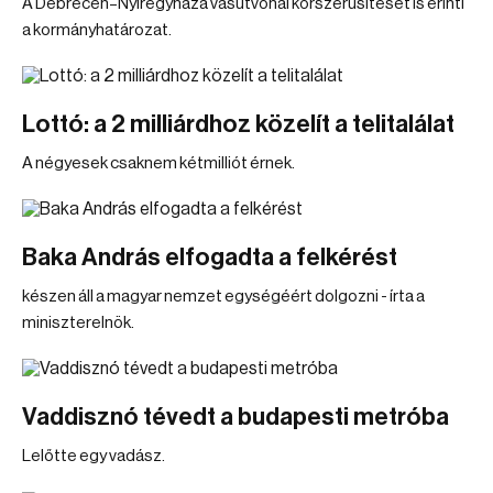
A Debrecen–Nyíregyháza vasútvonal korszerűsítését is érinti
a kormányhatározat.
Lottó: a 2 milliárdhoz közelít a telitalálat
A négyesek csaknem kétmilliót érnek.
Baka András elfogadta a felkérést
készen áll a magyar nemzet egységéért dolgozni - írta a
miniszterelnök.
Vaddisznó tévedt a budapesti metróba
Lelőtte egy vadász.