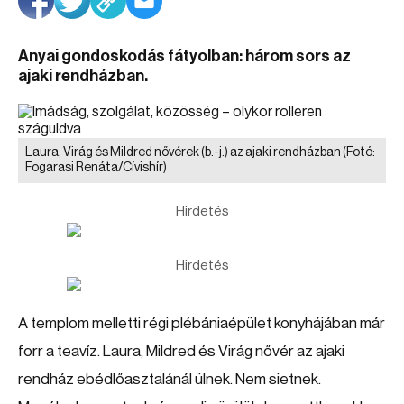
Anyai gondoskodás fátyolban: három sors az
ajaki rendházban.
Laura, Virág és Mildred nővérek (b.-j.) az ajaki rendházban
(Fotó:
Fogarasi Renáta/Cívishír)
Hirdetés
Hirdetés
A templom melletti régi plébániaépület konyhájában már
forr a teavíz. Laura, Mildred és Virág nővér az ajaki
rendház ebédlőasztalánál ülnek. Nem sietnek.