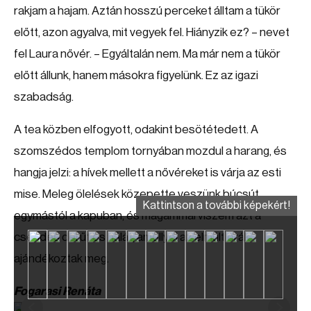
rakjam a hajam. Aztán hosszú perceket álltam a tükör
előtt, azon agyalva, mit vegyek fel. Hiányzik ez? – nevet
fel Laura nővér. – Egyáltalán nem. Ma már nem a tükör
előtt állunk, hanem másokra figyelünk. Ez az igazi
szabadság.
A tea közben elfogyott, odakint besötétedett. A
szomszédos templom tornyában mozdul a harang, és
hangja jelzi: a hívek mellett a nővéreket is várja az esti
mise. Meleg ölelések közepette veszünk búcsút
Kattintson a további képekért!
egymástól a kapuban, és magammal viszem azt a
csendes derűt és hálát, amellyel az elmúlt órák
ajándékoztak meg.
Fogarasi Renáta