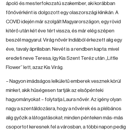
ápoló és mesterfokozatú szakember, aki korábban
főnővérként is dolgozott egy olaszországi klinikán. A
COVID idején már szolgált Magyarországon, egy rövid
kitérő után két éve tért vissza, és már elég szépen
beszél magyarul. Virág nővér Indiából érkezett alig egy
éve, tavaly áprilisban. Nevét is a rendben kapta: mivel
eredeti neve Teresa, így Kis Szent Teréz után „Little
Flower” lett, azaz Kis Virág.
– Nagyon imádságos lelkületű emberek vesznek körül
minket, akik hűségesen tartják az elsőpénteki
hagyományokat – folytatja Laura nővér. Az igény olyan
nagy a szentáldozásra, hogy a nővérek és a plébános
alig győzik a látogatásokat; minden pénteken más-más
csoportot keresnek fel a városban, a többi napon pedig