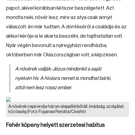
papot, akivel korábban kétszer beszélgetett. Azt
mondta neki, nővér lesz, mire az atya csak annyit
válaszolt: én már tudtam. A döntéséről a családja és az
akkori kérője is le akarta beszélni, de hajthatatlan volt.
Nyár végén bevonult a nyíregyházi rendházba,
októberben már Olaszországban volt, a képzésen.
A nővérek vallják: Jézus mindenkit a saját
nyelvén hív. A hívásra nemet is mondhat bárki,
attól nem lesz rossz ember.
A nővérek napirendje három alappillérből áll: imádság, szolgálat,
közösség
(Fotó: Fogarasi Renáta/Cívishír)
Fehér köpeny helyett szerzetesi habitus