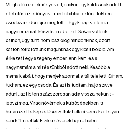
Meghatározó élménye volt, amikor egy koldusnak adott
étel után az edényük – mint a bibliai történetekben –
csodás módon újra megtelt. – Egyik nap kértem a
nagymamámat, készítsen ebédet. Sokan voltunk
otthon, úgy tűnt, nem lesz elég mindenkinek, ezért
ketten félretettünk magunknak egy kicsit belőle. Ám
érkezett egy szegény ember, enni kért, és a
nagymamám a mi részünkből adott neki. Később a
mama kiabált, hogy menjek azonnal: a tál tele lett. Sírtam,
tudtam, ez egy csoda. És azt is tudtam, ha jó szívvel
adunk, azt Isten százszorosan adja vissza nekünk –
jegyzi meg. Virág nővérnek a külsőségekben is
határozott elképzelései voltak: hallani sem akart olyan
rendről, ahol kilátszik a nővérek haja – hiába