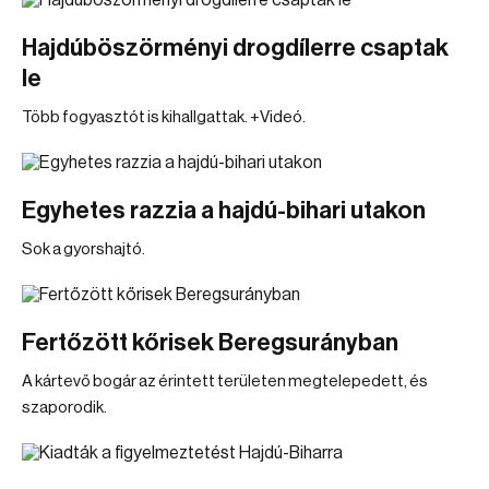
Hajdúböszörményi drogdílerre csaptak
le
Több fogyasztót is kihallgattak. +Videó.
Egyhetes razzia a hajdú-bihari utakon
Sok a gyorshajtó.
Fertőzött kőrisek Beregsurányban
A kártevő bogár az érintett területen megtelepedett, és
szaporodik.