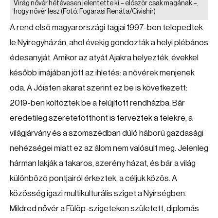
Virág nővér hétévesen jelentette ki – először csak magának –,
hogy nővér lesz
(Fotó: Fogarasi Renáta/Cívishír)
A rend első magyarországi tagjai 1997-ben telepedtek
le Nyíregyházán, ahol évekig gondozták a helyi plébános
édesanyját. Amikor az atyát Ajakra helyezték, évekkel
később imájában jött az ihletés: a nővérek menjenek
oda. A Jóisten akarat szerint ez be is következett:
2019-ben költöztek be a felújított rendházba. Bár
eredetileg szeretetotthont is terveztek a telekre, a
világjárvány és a szomszédban dúló háború gazdasági
nehézségei miatt ez az álom nem valósult meg. Jelenleg
hárman lakják a takaros, szerény házat, és bár a világ
különböző pontjairól érkeztek, a céljuk közös. A
közösség igazi multikulturális sziget a Nyírségben.
Mildred nővér a Fülöp-szigeteken született, diplomás