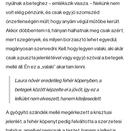
nyúlnak a beteghez – emlékszik vissza. – Nekünk nem
volt elég pénzünk, és csak egy jó szomszéd
önzetlenségén múlt, hogy anyám végül műtőbe került.
Akkor döbbentem rá, hányan halhatnak meg csak azért,
mert szegények, és milyen borzasztó lehet egyedül,
magányosan szenvedni. Kell, hogy legyen valaki, aki akár
csak a puszta jelenlétével vagy egy jó szóval a betegek
mellé áll. Én ez a „valaki” akartam lenni.
Laura nővér eredetileg fehér köpenyben, a
betegek között képzelte el a jövőt, így ez a
lelkület nem elveszett, hanem kiteljesedett.
A gyógyító szándék mellé megérkezett a krisztusi
jelenlét, a fehér köpenyt pedig felváltotta a szerzetesi
habitus, amellyel nemcsak a testet, hanem a lelket is