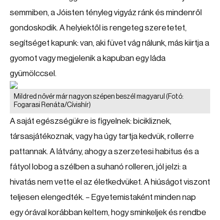
semmiben, a Jóisten tényleg vigyáz ránk és mindenről
gondoskodik. A helyiektől is rengeteg szeretetet,
segítséget kapunk: van, aki füvet vág nálunk, más kiirtja a
gyomot vagy megjelenik a kapuban egy láda
gyümölccsel.
Mildred nővér már nagyon szépen beszél magyarul
(Fotó:
Fogarasi Renáta/Cívishír)
A saját egészségükre is figyelnek: bicikliznek,
társasjátékoznak, vagy ha úgy tartja kedvük, rollerre
pattannak. A látvány, ahogy a szerzetesi habitus és a
fátyol lobog a szélben a suhanó rolleren, jól jelzi: a
hivatás nem vette el az életkedvüket. A hiúságot viszont
teljesen elengedték. – Egyetemistaként minden nap
egy órával korábban keltem, hogy sminkeljek és rendbe