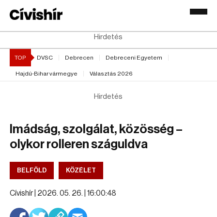
Hirdetés
TOP
DVSC
Debrecen
Debreceni Egyetem
Hajdú-Bihar vármegye
Választás 2026
Hirdetés
Imádság, szolgálat, közösség –
olykor rolleren száguldva
BELFÖLD
KÖZÉLET
Cívishír |
2026. 05. 26. | 16:00:48