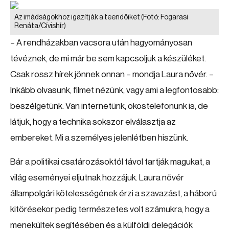
Az imádságokhoz igazítják a teendőiket
(Fotó: Fogarasi
Renáta/Cívishír)
– A rendházakban vacsora után hagyományosan
tévéznek, de mi már be sem kapcsoljuk a készüléket.
Csak rossz hírek jönnek onnan – mondja Laura nővér. –
Inkább olvasunk, filmet nézünk, vagy ami a legfontosabb:
beszélgetünk. Van internetünk, okostelefonunk is, de
látjuk, hogy a technika sokszor elválasztja az
embereket. Mi a személyes jelenlétben hiszünk.
Bár a politikai csatározásoktól távol tartják magukat, a
világ eseményei eljutnak hozzájuk. Laura nővér
állampolgári kötelességének érzi a szavazást, a háború
kitörésekor pedig természetes volt számukra, hogy a
menekültek segítésében és a külföldi delegációk