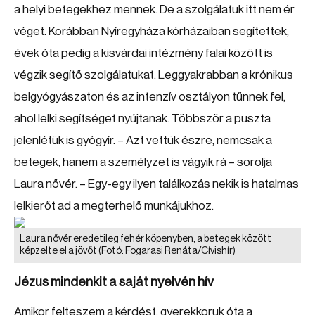
a helyi betegekhez mennek. De a szolgálatuk itt nem ér
véget. Korábban Nyíregyháza kórházaiban segítettek,
évek óta pedig a kisvárdai intézmény falai között is
végzik segítő szolgálatukat. Leggyakrabban a krónikus
belgyógyászaton és az intenzív osztályon tűnnek fel,
ahol lelki segítséget nyújtanak. Többször a puszta
jelenlétük is gyógyír. – Azt vettük észre, nemcsak a
betegek, hanem a személyzet is vágyik rá – sorolja
Laura nővér. – Egy-egy ilyen találkozás nekik is hatalmas
lelkierőt ad a megterhelő munkájukhoz.
Laura nővér eredetileg fehér köpenyben, a betegek között
képzelte el a jövőt
(Fotó: Fogarasi Renáta/Cívishír)
Jézus mindenkit a saját nyelvén hív
Amikor felteszem a kérdést, gyerekkoruk óta a