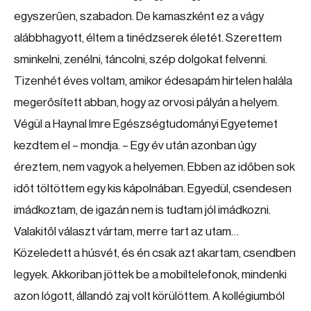
egyszerűen, szabadon. De kamaszként ez a vágy
alábbhagyott, éltem a tinédzserek életét. Szerettem
sminkelni, zenélni, táncolni, szép dolgokat felvenni.
Tizenhét éves voltam, amikor édesapám hirtelen halála
megerősített abban, hogy az orvosi pályán a helyem.
Végül a Haynal Imre Egészségtudományi Egyetemet
kezdtem el – mondja. – Egy év után azonban úgy
éreztem, nem vagyok a helyemen. Ebben az időben sok
időt töltöttem egy kis kápolnában. Egyedül, csendesen
imádkoztam, de igazán nem is tudtam jól imádkozni.
Valakitől választ vártam, merre tart az utam…
Közeledett a húsvét, és én csak azt akartam, csendben
legyek. Akkoriban jöttek be a mobiltelefonok, mindenki
azon lógott, állandó zaj volt körülöttem. A kollégiumból