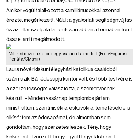
kopogtattak nála személyesen más közösségek.
Amikor végül találkozott a kamilliánusokkal, azonnal
érezte, megérkezett. Náluk a gyakorlati segítségnyújtás
és az oltár szolgálata pontosan abban a formában forrt
össze, amit megálmodott.
Mildred nővér fiatalon nagy családról álmodott
(Fotó: Fogarasi
Renáta/Cívishír)
Laura nővér kiskunfélegyházi katolikus családból
származik. Bár édesapja kántor volt, és több testvére is
a szerzetességet választotta, ő szemorvosnak
készült. – Minden vasárnap templomba jártam,
ministráltam, szentmisékre, esküvőkre, temetésekre is
elkísértem az édesapámat, de álmomban sem
gondoltam, hogy szerzetes leszek. Tény, hogy
kiskoromtól vonzott, hogy együtt legyek Istennel –