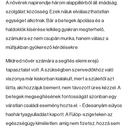
A nővérek napirendje három alappillérből áll: imádság,
szolgálat, közösség. Ezek náluk elválaszthatatlan
egységet alkotnak. Bár a betegek ápolása és a
haldoklók kísérése lelkileg gyakran megterhelő,
számukra ez nem csupán munka, hanem válasz a
múltjukban gyökerező kérdésekre.
Mildred nővér számára a segítés elemi erejű
tapasztalat volt. A szükségben szenvedőkhöz való
viszonya már kiskorban kialakult, mert a szüleitől azt
látta, aki hozzájuk bement, nem távozott üres kézzel. A
betegek megsegítésének fontosságát azonban egy
váratlan családi esemény hozta el. – Édesanyám súlyos
hashártyagyulladást kapott. A Fülöp-szigeteken az
egészségügy kíméletlen: amíg nem fizetsz, hozzá sem