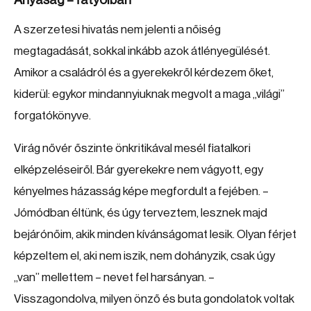
Anyaság – fátyolban
A szerzetesi hivatás nem jelenti a nőiség
megtagadását, sokkal inkább azok átlényegülését.
Amikor a családról és a gyerekekről kérdezem őket,
kiderül: egykor mindannyiuknak megvolt a maga „világi”
forgatókönyve.
Virág nővér őszinte önkritikával mesél fiatalkori
elképzeléseiről. Bár gyerekekre nem vágyott, egy
kényelmes házasság képe megfordult a fejében. –
Jómódban éltünk, és úgy terveztem, lesznek majd
bejárónőim, akik minden kívánságomat lesik. Olyan férjet
képzeltem el, aki nem iszik, nem dohányzik, csak úgy
„van” mellettem – nevet fel harsányan. –
Visszagondolva, milyen önző és buta gondolatok voltak