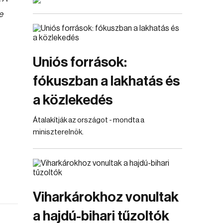
e
Uniós források:
fókuszban a lakhatás és
a közlekedés
Átalakítják az országot - mondta a
miniszterelnök.
Viharkárokhoz vonultak
a hajdú-bihari tűzoltók