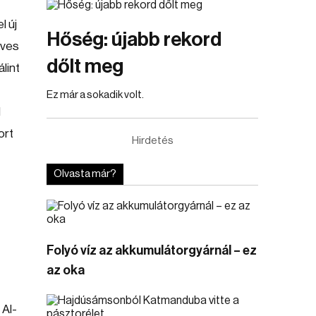
l új
Hőség: újabb rekord
éves
dőlt meg
lint
Ez már a sokadik volt.
l
ort
Hirdetés
Olvasta már?
Folyó víz az akkumulátorgyárnál – ez
az oka
 AI-