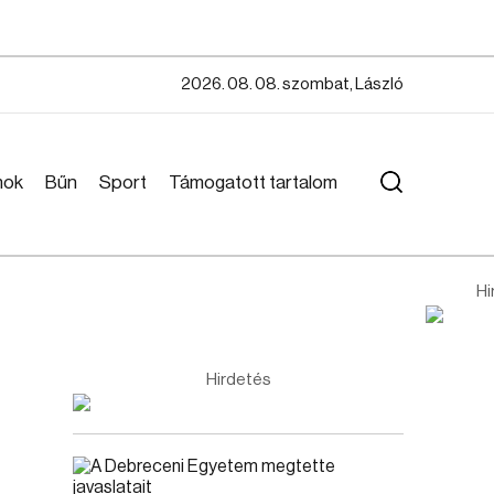
2026. 08. 08. szombat, László
mok
Bűn
Sport
Támogatott tartalom
Hi
Hirdetés