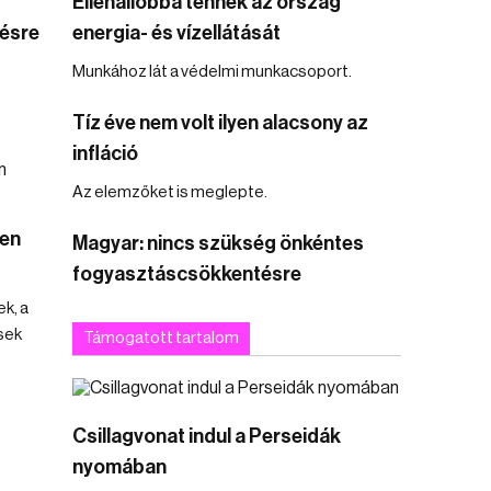
Ellenállóbbá tennék az ország
ésre
energia- és vízellátását
Munkához lát a védelmi munkacsoport.
Tíz éve nem volt ilyen alacsony az
infláció
Az elemzőket is meglepte.
cen
Magyar: nincs szükség önkéntes
fogyasztáscsökkentésre
ek, a
sek
Támogatott tartalom
Csillagvonat indul a Perseidák
nyomában