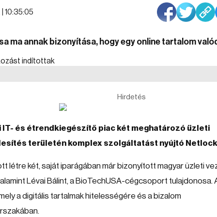
 | 10:35:05
ása ma annak bizonyítása, hogy egy online tartalom való
Hirdetés
i IT- és étrendkiegészítő piac két meghatározó üzleti
elesítés területén komplex szolgáltatást nyújtó Netlock
tt létre két, saját iparágában már bizonyított magyar üzleti ve
valamint Lévai Bálint, a BioTechUSA-cégcsoport tulajdonosa. 
mely a digitális tartalmak hitelességére és a bizalom
orszakában.