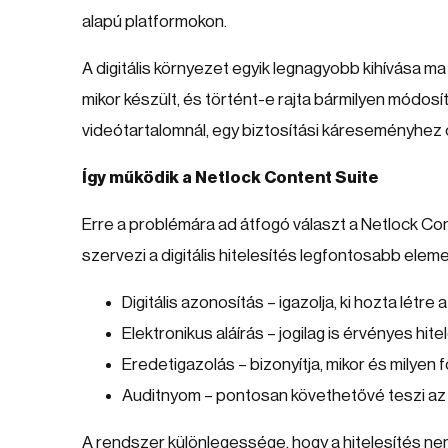
alapú platformokon.
A digitális környezet egyik legnagyobb kihívása ma 
mikor készült, és történt-e rajta bármilyen módosít
videótartalomnál, egy biztosítási káreseményhez c
Így működik a Netlock Content Suite
Erre a problémára ad átfogó választ a Netlock Con
szervezi a digitális hitelesítés legfontosabb elemei
Digitális azonosítás – igazolja, ki hozta létre 
Elektronikus aláírás – jogilag is érvényes hite
Eredetigazolás – bizonyítja, mikor és milyen
Auditnyom – pontosan követhetővé teszi a
A rendszer különlegessége, hogy a hitelesítés n