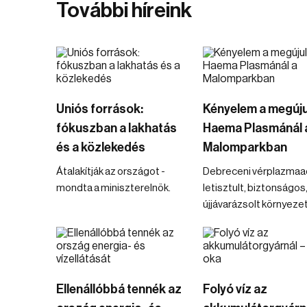
További híreink
Uniós források:
Kényelem a megúju
fókuszban a lakhatás
Haema Plasmánál 
és a közlekedés
Malomparkban
Átalakítják az országot -
Debreceni vérplazmaa
mondta a miniszterelnök.
letisztult, biztonságos
újjávarázsolt környeze
Ellenállóbbá tennék az
Folyó víz az