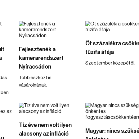
Öt százalékra csökk
lt
Fejlesztenék a
tűzifa áfája
a
kamerarendszert
Szeptember közepétől.
Nyíracsádon
dás
Több eszközt is
,
vásárolnának.
tben.
Tíz éve nem volt ilyen
Magyar: nincs szüks
alacsony az infláció