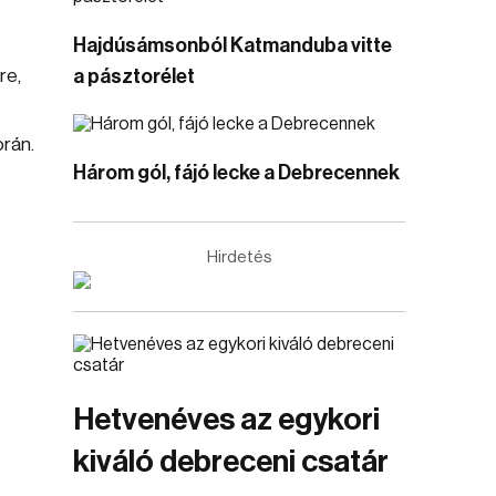
Hajdúsámsonból Katmanduba vitte
re,
a pásztorélet
orán.
Három gól, fájó lecke a Debrecennek
e
Hirdetés
Hetvenéves az egykori
kiváló debreceni csatár