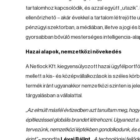
tartalomhoz kapcsolódik, és azzal együtt „utazik”.
ellenőrizhető – akár évekkel a tartalom létrejötte u
pénzügyi szektorban, a médiában, illetve a jogi és 
gyorsabban bővülő mesterséges intelligencia-alap
Hazai alapok, nemzetközi növekedés
A Netlock Kft. kiegyensúlyozott hazai ügyfélportf
mellett a kis- és középvállalkozások is széles körb
termék iránt ugyanakkor nemzetközi szinten is jele
tárgyalásban a vállalattal.
„Az elmúlt másfél évtizedben azt tanultam meg, hogy
építkezéssel globális brandet létrehozni. Ugyanezt a
tervezünk, nemzetközi léptékben gondolkodunk, és eg
érint”
– mondta
Lévai Bálint
.
„A technológiai fejlőd