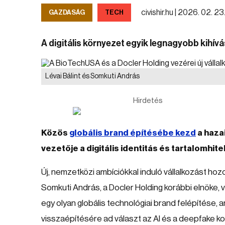
civishir.hu |
2026. 02. 23.
GAZDASÁG
TECH
A digitális környezet egyik legnagyobb kihív
Lévai Bálint és Somkuti András
Hirdetés
Közös
globális brand építésébe kezd
a haza
vezetője a digitális identitás és tartalomhit
Új, nemzetközi ambíciókkal induló vállalkozást hozo
Somkuti András, a Docler Holding korábbi elnöke, 
egy olyan globális technológiai brand felépítése, a
visszaépítésére ad választ az AI és a deepfake k