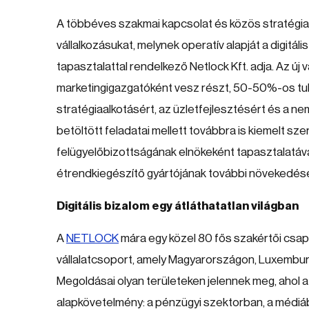
A többéves szakmai kapcsolat és közös stratégiai
vállalkozásukat, melynek operatív alapját a digitál
tapasztalattal rendelkező Netlock Kft. adja. Az új
marketingigazgatóként vesz részt, 50-50%-os tula
stratégiaalkotásért, az üzletfejlesztésért és a n
betöltött feladatai mellett továbbra is kiemelt sz
felügyelőbizottságának elnökeként tapasztalatával
étrendkiegészítő gyártójának további növekedés
Digitális bizalom egy átláthatatlan világban
A
NETLOCK
mára egy közel 80 fős szakértői csapa
vállalatcsoport, amely Magyarországon, Luxemburg
Megoldásai olyan területeken jelennek meg, ahol a
alapkövetelmény: a pénzügyi szektorban, a médiában