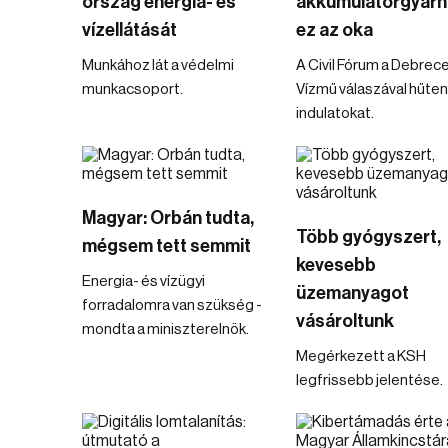
ország energia- és
akkumulátorgyárná
vízellátását
ez az oka
Munkához lát a védelmi
A Civil Fórum a Debrece
munkacsoport.
Vízmű válaszával hűten
indulatokat.
Magyar: Orbán tudta,
Több gyógyszert,
mégsem tett semmit
kevesebb
Energia- és vízügyi
üzemanyagot
forradalomra van szükség -
vásároltunk
mondta a miniszterelnök.
Megérkezett a KSH
legfrissebb jelentése.