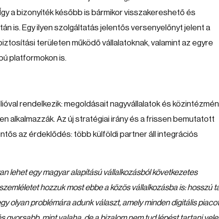
 Így a bizonyíték később is bármikor visszakereshető és
tán is. Egy ilyen szolgáltatás jelentős versenyelőnyt jelent a
biztosítási területen működő vállalatoknak, valamint az egyre
ú platformokon is.
ólióval rendelkezik: megoldásait nagyvállalatok és közintézmé
en alkalmazzák. Az új stratégiai irány és a frissen bemutatott
ntős az érdeklődés: több külföldi partner áll integrációs
an lehet egy magyar alapítású vállalkozásból következetes
 szemléletet hozzuk most ebbe a közös vállalkozásba is: hosszú t
y olyan problémára adunk választ, amely minden digitális piaco
és gyorsabb, mint valaha, de a bizalom nem tud lépést tartani vele