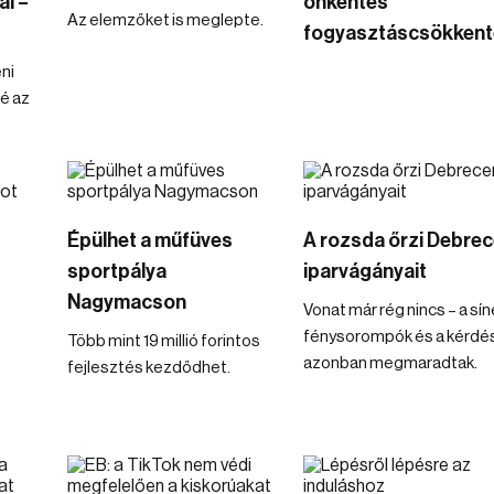
l –
önkéntes
Az elemzőket is meglepte.
fogyasztáscsökkent
ni
é az
Épülhet a műfüves
A rozsda őrzi Debre
sportpálya
iparvágányait
Nagymacson
Vonat már rég nincs – a sín
fénysorompók és a kérdé
Több mint 19 millió forintos
azonban megmaradtak.
fejlesztés kezdődhet.