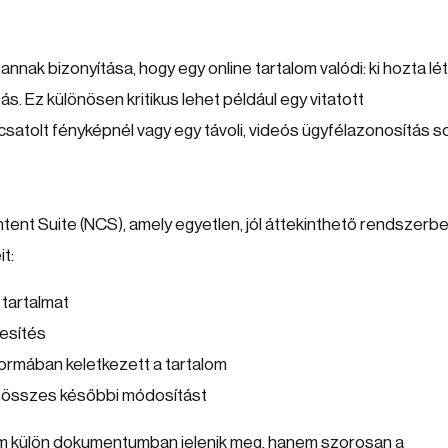
annak bizonyítása, hogy egy online tartalom valódi: ki hozta lét
ás. Ez különösen kritikus lehet például egy vitatott
satolt fényképnél vagy egy távoli, videós ügyfélazonosítás s
tent Suite (NCS), amely egyetlen, jól áttekinthető rendszerb
t:
a tartalmat
lesítés
 formában keletkezett a tartalom
z összes későbbi módosítást
em külön dokumentumban jelenik meg, hanem szorosan a