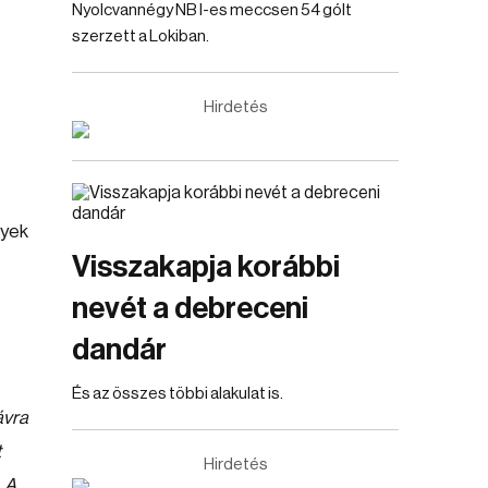
Nyolcvannégy NB I-es meccsen 54 gólt
szerzett a Lokiban.
Hirdetés
nyek
Visszakapja korábbi
nevét a debreceni
dandár
És az összes többi alakulat is.
ávra
t
Hirdetés
. A