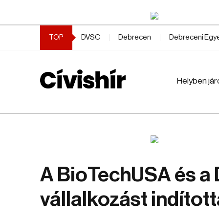
TOP
DVSC
Debrecen
Debreceni Eg
Helyben jár
A BioTechUSA és a D
vállalkozást indítot