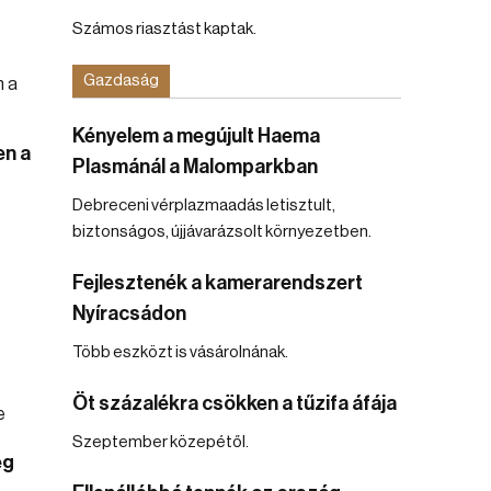
Számos riasztást kaptak.
Gazdaság
Kényelem a megújult Haema
en a
Plasmánál a Malomparkban
Debreceni vérplazmaadás letisztult,
biztonságos, újjávarázsolt környezetben.
Fejlesztenék a kamerarendszert
Nyíracsádon
Több eszközt is vásárolnának.
Öt százalékra csökken a tűzifa áfája
Szeptember közepétől.
ég