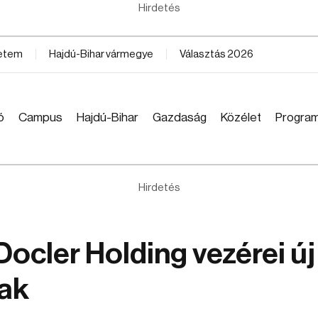
Hirdetés
yetem
Hajdú-Bihar vármegye
Választás 2026
ó
Campus
Hajdú-Bihar
Gazdaság
Közélet
Progra
Hirdetés
ocler Holding vezérei új
tak