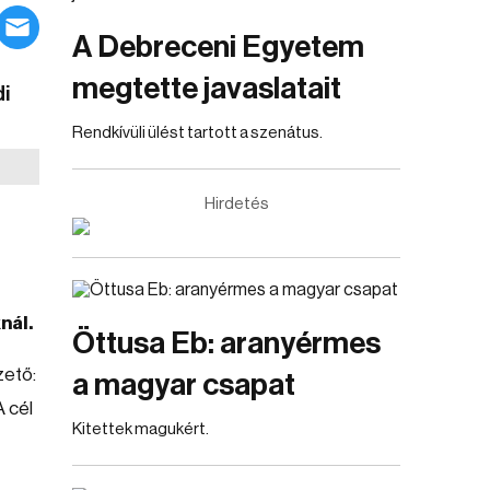
A Debreceni Egyetem
megtette javaslatait
di
Rendkívüli ülést tartott a szenátus.
Hirdetés
nál.
Öttusa Eb: aranyérmes
zető:
a magyar csapat
A cél
Kitettek magukért.