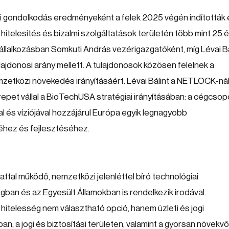
 gondolkodás eredményeként a felek 2025 végén indították e
is hitelesítés és bizalmi szolgáltatások területén több mint 25 
 vállalkozásban Somkuti András vezérigazgatóként, míg Lévai Bá
jdonosi arány mellett. A tulajdonosok közösen felelnek a
emzetközi növekedés irányításáért. Lévai Bálint a NETLOCK-ná
erepet vállal a BioTechUSA stratégiai irányításában: a cégcsop
 és víziójával hozzájárul Európa egyik legnagyobb
éhez és fejlesztéséhez.
ttal működő, nemzetközi jelenléttel bíró technológiai
ban és az Egyesült Államokban is rendelkezik irodával.
 hitelesség nem választható opció, hanem üzleti és jogi
, a jogi és biztosítási területen, valamint a gyorsan növekvő