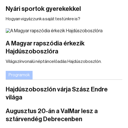
Nyári sportok gyerekekkel
Hogyan vigyázzunk a saját testünkre is?
A Magyar rapszódia érkezik
Hajdúszoboszlóra
Világszínvonalú néptáncelőadás Hajdúszoboszlón.
Programok
Hajdúszoboszlón várja Szász Endre
világa
Augusztus 20-án a ValMar lesz a
sztárvendég Debrecenben