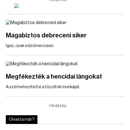
Magabiztos debreceni siker
Igaz, csak edzőmeccsen.
Megfékezték a hencidai lángokat
A szél nehezítette a tűzoltók munkáját.
Hirdetés
Olvasta már?