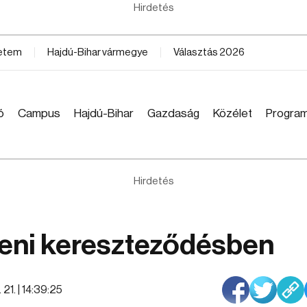
Hirdetés
yetem
Hajdú-Bihar vármegye
Választás 2026
ó
Campus
Hajdú-Bihar
Gazdaság
Közélet
Progra
Hirdetés
ceni kereszteződésben
21. | 14:39:25