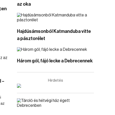
az oka
cen
Hajdúsámsonból Katmanduba vitte
a pásztorélet
Három gól, fájó lecke a Debrecennek
Hirdetés
 –
i
 az