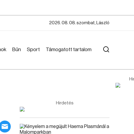
2026. 08. 08. szombat, László
mok
Bűn
Sport
Támogatott tartalom
Hi
Hirdetés