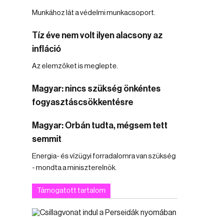
Munkához lát a védelmi munkacsoport.
Tíz éve nem volt ilyen alacsony az
infláció
Az elemzőket is meglepte.
Magyar: nincs szükség önkéntes
fogyasztáscsökkentésre
Magyar: Orbán tudta, mégsem tett
semmit
Energia- és vízügyi forradalomra van szükség
- mondta a miniszterelnök.
Támogatott tartalom