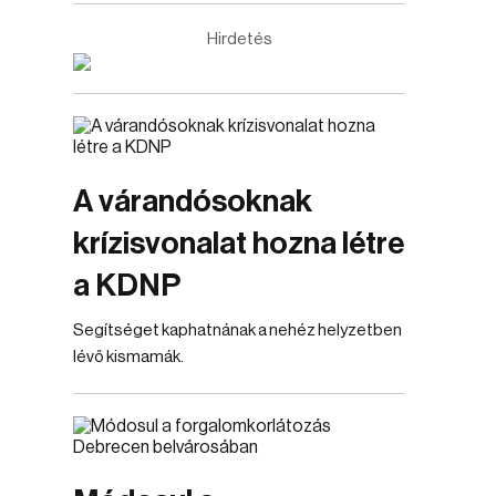
Hirdetés
A várandósoknak
krízisvonalat hozna létre
a KDNP
Segítséget kaphatnának a nehéz helyzetben
lévő kismamák.