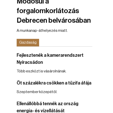
Módosul a
forgalomkorlátozás
Debrecen belvárosában
A munkanap-áthelyezés miatt.
Gazdaság
Fejlesztenék a kamerarendszert
Nyíracsádon
Több eszközt is vásárolnának.
Öt százalékra csökken a tűzifa áfája
Szeptember közepétől.
Ellenállóbbá tennék az ország
energia- és vízellátását