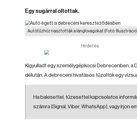
Egy sugárral oltottak.
Autótűzhöz riasztották a lánglovagokat
(Fotó: Illusztráci
Hirdetés
Kigyulladt egy személygépkocsi Debrecenben, a D
délután. A debreceni hivatásos tűzoltók egy vízsug
Ha balesettel, tűzesettel kapcsolatos informác
számra (Signal, Viber, WhatsApp), vagy írjon e