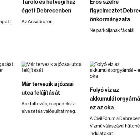
Tároló és hétvégi ház
Erős szélre
égett Debrecenben
figyelmeztet Debre
önkormányzata
kapott.
Az Acsádi úton.
Ne parkoljanak fák alá!
Már tervezik a józsai
Folyó víz az
utca felújítását
akkumulátorgyárnál
Aszfaltozás, csapadékvíz-
ez az oka
elvezetés valósulhat meg.
A Civil Fórum a Debrecen
Vízmű válaszával hűtené
indulatokat.