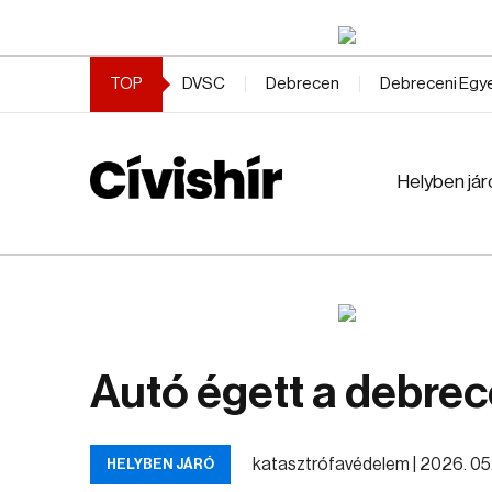
TOP
DVSC
Debrecen
Debreceni Eg
Helyben jár
Autó égett a debre
katasztrófavédelem |
2026. 05. 
HELYBEN JÁRÓ