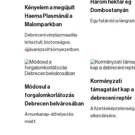
Három hektár ég
Kényelem a megújult
Dombostanyán
Haema Plasmánál a
Egy fatároló is lángra 
Malomparkban
Debreceni vérplazmaadás
letisztult, biztonságos,
újjávarázsolt környezetben.
Kormányzati
Módosul a
támagatást kap a
forgalomkorlátozás
debreceni reptér
Debrecen belvárosában
A fizetésképtelenség
A munkanap-áthelyezés
elkerülésére.
miatt.