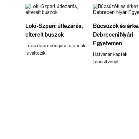
Loki-Szpari: útlezárás,
Búcsúzók és érke
elterelt buszok
Debreceni Nyári
Egyetemen
Több debreceni járat útvonala
is változik.
Hatvanan kaptak
tanúsítványt.