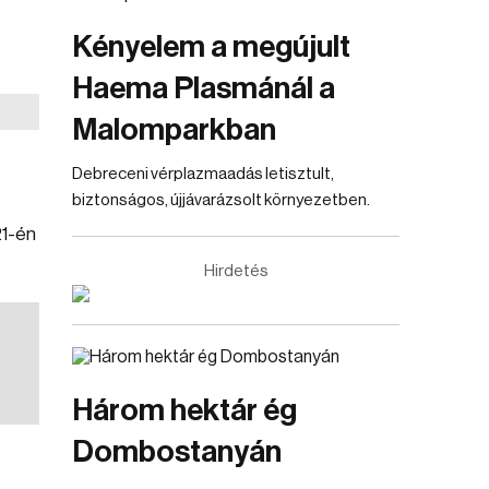
Kényelem a megújult
Haema Plasmánál a
Malomparkban
Debreceni vérplazmaadás letisztult,
biztonságos, újjávarázsolt környezetben.
21-én
Hirdetés
Három hektár ég
Dombostanyán