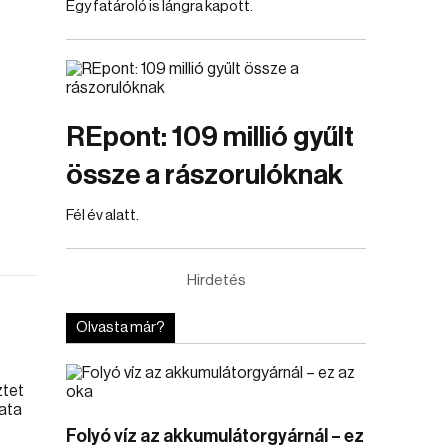
Egy fatároló is lángra kapott.
REpont: 109 millió gyűlt
össze a rászorulóknak
Fél év alatt.
Hirdetés
Olvasta már?
Folyó víz az akkumulátorgyárnál – ez