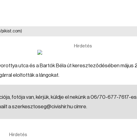
ó/pikist.com)
Hirdetés
orottya utca és a Bartók Béla út kereszteződésében május 
árral eloltották a lángokat.
iója, fotója van, kérjük, küldje el nekünk a 06/70-677-7617-es
mailt a szerkesztoseg@civishir.hu címre.
Hirdetés