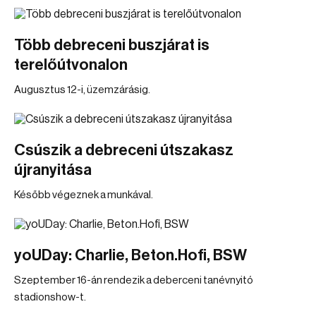
Több debreceni buszjárat is
terelőútvonalon
Augusztus 12-i, üzemzárásig.
Csúszik a debreceni útszakasz
újranyitása
Később végeznek a munkával.
yoUDay: Charlie, Beton.Hofi, BSW
Szeptember 16-án rendezik a deberceni tanévnyitó
stadionshow-t.