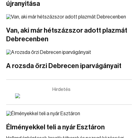
újranyitása
Van, aki már hétszázszor adott plazmát
Debrecenben
A rozsda őrzi Debrecen iparvágányait
Hirdetés
Élményekkel teli a nyár Esztáron