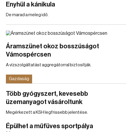
Enyhül a kánikula
De marad a meleg idő.
Áramszünet okoz bosszúságot
Vámospércsen
A vízszolgáltatást aggregátorral biztosítják.
Gazdaság
Több gyógyszert, kevesebb
üzemanyagot vásároltunk
Megérkezett a KSH legfrissebb jelentése.
Épülhet a műfüves sportpálya