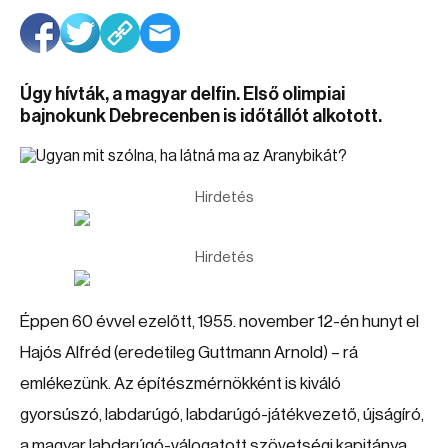
Úgy hívták, a magyar delfin. Első olimpiai
bajnokunk Debrecenben is időtállót alkotott.
Hirdetés
Hirdetés
Éppen 60 évvel ezelőtt, 1955. november 12-én hunyt el
Hajós Alfréd (eredetileg Guttmann Arnold) – rá
emlékezünk. Az építészmérnökként is kiváló
gyorsúszó, labdarúgó, labdarúgó-játékvezető, újságíró,
a magyar labdarúgó-válogatott szövetségi kapitánya,