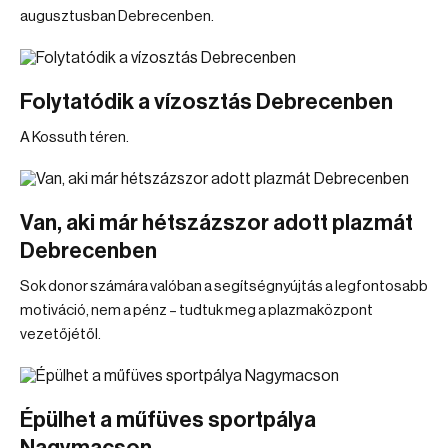
augusztusban Debrecenben.
Folytatódik a vízosztás Debrecenben
A Kossuth téren.
Van, aki már hétszázszor adott plazmát
Debrecenben
Sok donor számára valóban a segítségnyújtás a legfontosabb
motiváció, nem a pénz – tudtuk meg a plazmaközpont
vezetőjétől.
Épülhet a műfüves sportpálya