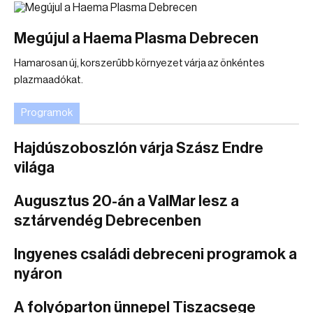
Megújul a Haema Plasma Debrecen
Hamarosan új, korszerűbb környezet várja az önkéntes
plazmaadókat.
Programok
Hajdúszoboszlón várja Szász Endre
világa
Augusztus 20-án a ValMar lesz a
sztárvendég Debrecenben
Ingyenes családi debreceni programok a
nyáron
A folyóparton ünnepel Tiszacsege