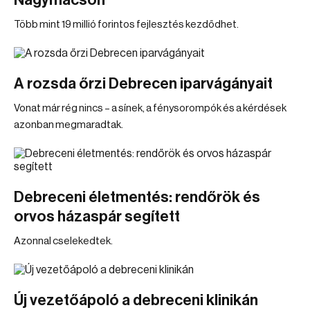
Nagymacson
Több mint 19 millió forintos fejlesztés kezdődhet.
A rozsda őrzi Debrecen iparvágányait
Vonat már rég nincs – a sínek, a fénysorompók és a kérdések
azonban megmaradtak.
Debreceni életmentés: rendőrök és
orvos házaspár segített
Azonnal cselekedtek.
Új vezetőápoló a debreceni klinikán