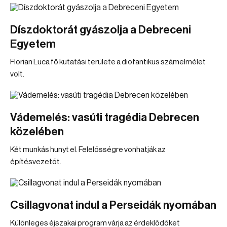
Díszdoktorát gyászolja a Debreceni
Egyetem
Florian Luca fő kutatási területe a diofantikus számelmélet
volt.
Vádemelés: vasúti tragédia Debrecen
közelében
Két munkás hunyt el. Felelősségre vonhatják az
építésvezetőt.
Csillagvonat indul a Perseidák nyomában
Különleges éjszakai program várja az érdeklődőket