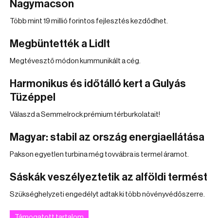
Nagymacson
Több mint 19 millió forintos fejlesztés kezdődhet.
Megbüntették a Lidlt
Megtévesztő módon kummunikált a cég.
Harmonikus és időtálló kert a Gulyás
Tüzéppel
Válaszd a Semmelrock prémium térburkolatait!
Magyar: stabil az ország energiaellátása
Pakson egyetlen turbina még tovvábra is termel áramot.
Sáskák veszélyeztetik az alföldi termést
Szükséghelyzeti engedélyt adtak ki több növényvédőszerre.
Támogatott tartalom