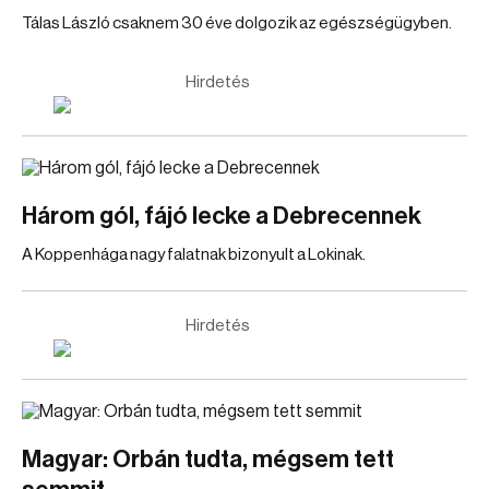
Tálas László csaknem 30 éve dolgozik az egészségügyben.
Hirdetés
Három gól, fájó lecke a Debrecennek
A Koppenhága nagy falatnak bizonyult a Lokinak.
Hirdetés
Magyar: Orbán tudta, mégsem tett