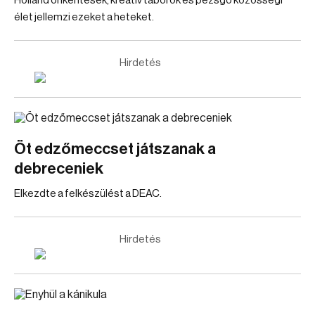
Holland önkéntesek, kreatív táborok és pezsgő közösségi
élet jellemzi ezeket a heteket.
Hirdetés
Öt edzőmeccset játszanak a
debreceniek
Elkezdte a felkészülést a DEAC.
Hirdetés