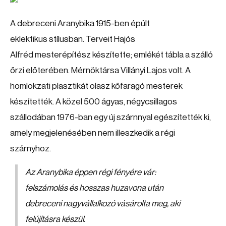
A debreceni Aranybika 1915-ben épült
eklektikus stílusban. Terveit Hajós
Alfréd mesterépítész készítette; emlékét tábla a szálló
őrzi előterében. Mérnöktársa Villányi Lajos volt. A
homlokzati plasztikát olasz kőfaragó mesterek
készítették. A közel 500 ágyas, négycsillagos
szállodában 1976-ban egy új szárnnyal egészítették ki,
amely megjelenésében nem illeszkedik a régi
szárnyhoz.
Az Aranybika éppen régi fényére vár:
felszámolás és hosszas huzavona után
debreceni nagyvállalkozó vásárolta meg, aki
felújításra készül.