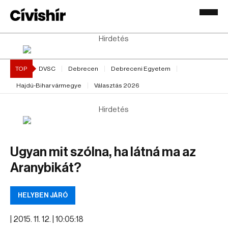
Hirdetés
TOP
DVSC
Debrecen
Debreceni Egyetem
Hajdú-Bihar vármegye
Választás 2026
Hirdetés
Ugyan mit szólna, ha látná ma az
Aranybikát?
HELYBEN JÁRÓ
|
2015. 11. 12. | 10:05:18