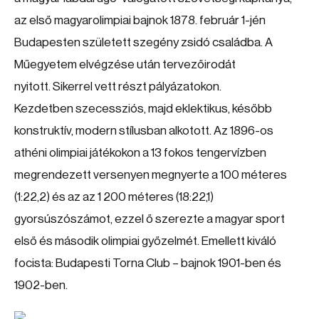
az első magyarolimpiai bajnok 1878. február 1-jén
Budapesten született szegény zsidó családba. A
Műegyetem elvégzése után tervezőirodát
nyitott. Sikerrel vett részt pályázatokon.
Kezdetben szecessziós, majd eklektikus, később
konstruktív, modern stílusban alkotott. Az 1896-os
athéni olimpiai játékokon a 13 fokos tengervízben
megrendezett versenyen megnyerte a 100 méteres
(1:22,2) és az az 1 200 méteres (18:22,1)
gyorsúszószámot, ezzel ő szerezte a magyar sport
első és második olimpiai győzelmét. Emellett kiváló
focista: Budapesti Torna Club – bajnok 1901-ben és
1902-ben.