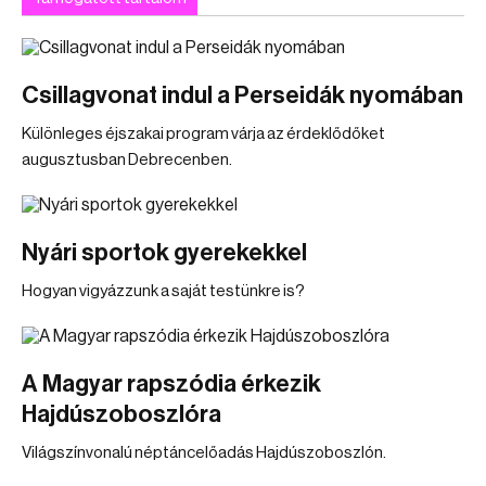
Csillagvonat indul a Perseidák nyomában
Különleges éjszakai program várja az érdeklődőket
augusztusban Debrecenben.
Nyári sportok gyerekekkel
Hogyan vigyázzunk a saját testünkre is?
A Magyar rapszódia érkezik
Hajdúszoboszlóra
Világszínvonalú néptáncelőadás Hajdúszoboszlón.