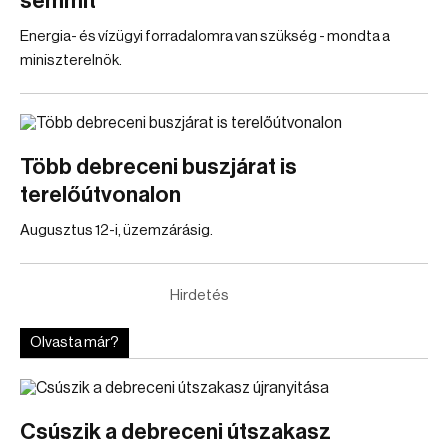
semmit
Energia- és vízügyi forradalomra van szükség - mondta a
miniszterelnök.
Több debreceni buszjárat is
terelőútvonalon
Augusztus 12-i, üzemzárásig.
Hirdetés
Olvasta már?
Csúszik a debreceni útszakasz