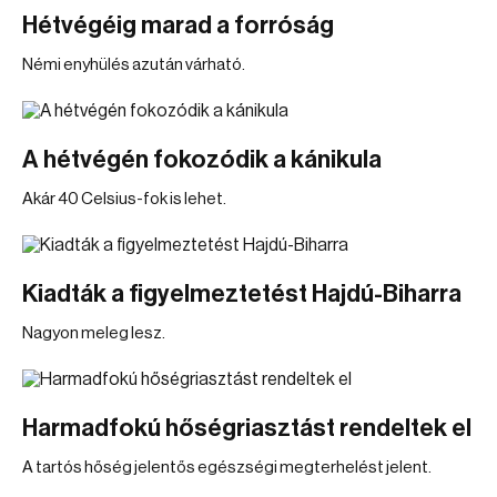
Hétvégéig marad a forróság
Némi enyhülés azután várható.
A hétvégén fokozódik a kánikula
Akár 40 Celsius-fok is lehet.
Kiadták a figyelmeztetést Hajdú-Biharra
Nagyon meleg lesz.
Harmadfokú hőségriasztást rendeltek el
A tartós hőség jelentős egészségi megterhelést jelent.