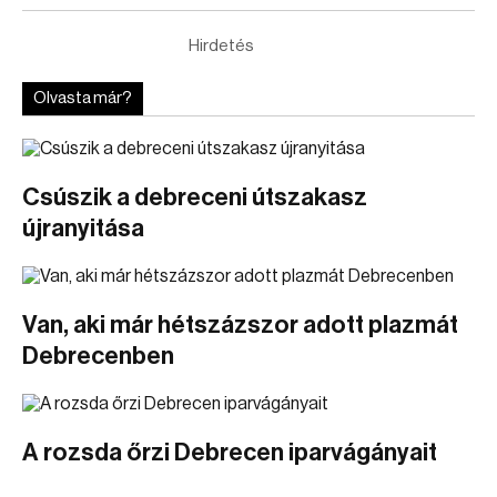
Hirdetés
Olvasta már?
Csúszik a debreceni útszakasz
újranyitása
Van, aki már hétszázszor adott plazmát
Debrecenben
A rozsda őrzi Debrecen iparvágányait