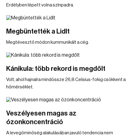
Erdélyben lépett volna színpadra.
Megbüntették a Lidlt
Megtévesztő módon kummunikált a cég.
Kánikula: több rekord is megdőlt
Volt, ahol hajnalra mindössze 26,8 Celsius-fokig csökkent a
hőmérséklet.
Veszélyesen magas az
ózonkoncentráció
A levegőminőség alakulásában javuló tendencia nem