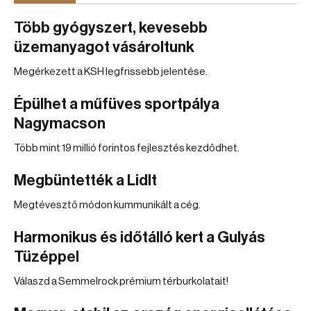
Több gyógyszert, kevesebb
üzemanyagot vásároltunk
Megérkezett a KSH legfrissebb jelentése.
Épülhet a műfüves sportpálya
Nagymacson
Több mint 19 millió forintos fejlesztés kezdődhet.
Megbüntették a Lidlt
Megtévesztő módon kummunikált a cég.
Harmonikus és időtálló kert a Gulyás
Tüzéppel
Válaszd a Semmelrock prémium térburkolatait!