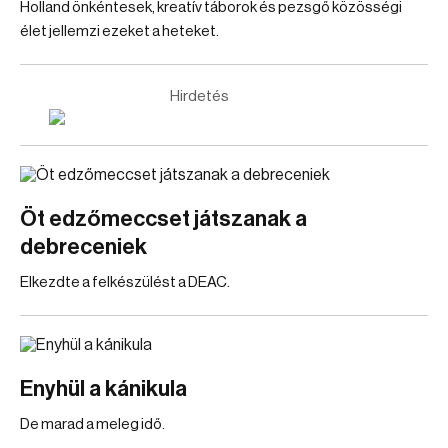
Holland önkéntesek, kreatív táborok és pezsgő közösségi
élet jellemzi ezeket a heteket.
Hirdetés
Öt edzőmeccset játszanak a
debreceniek
Elkezdte a felkészülést a DEAC.
Enyhül a kánikula
De marad a meleg idő.