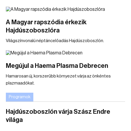
A Magyar rapszódia érkezik
Hajdúszoboszlóra
Világszínvonalú néptáncelőadás Hajdúszoboszlón.
Megújul a Haema Plasma Debrecen
Hamarosan új, korszerűbb környezet várja az önkéntes
plazmaadókat.
Programok
Hajdúszoboszlón várja Szász Endre
világa