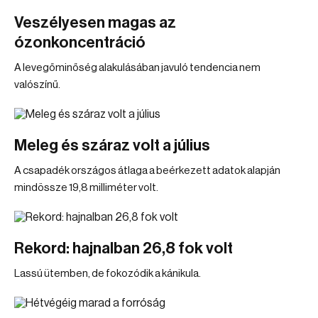
Veszélyesen magas az
ózonkoncentráció
A levegőminőség alakulásában javuló tendencia nem
valószínű.
Meleg és száraz volt a július
A csapadék országos átlaga a beérkezett adatok alapján
mindössze 19,8 milliméter volt.
Rekord: hajnalban 26,8 fok volt
Lassú ütemben, de fokozódik a kánikula.