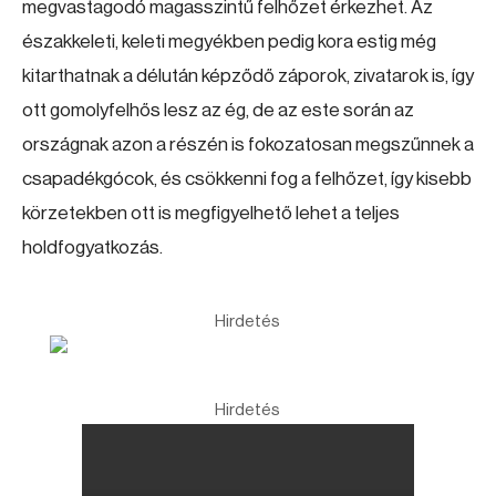
megvastagodó magasszintű felhőzet érkezhet. Az
északkeleti, keleti megyékben pedig kora estig még
kitarthatnak a délután képződő záporok, zivatarok is, így
ott gomolyfelhős lesz az ég, de az este során az
országnak azon a részén is fokozatosan megszűnnek a
csapadékgócok, és csökkenni fog a felhőzet, így kisebb
körzetekben ott is megfigyelhető lehet a teljes
holdfogyatkozás.
Hirdetés
Hirdetés