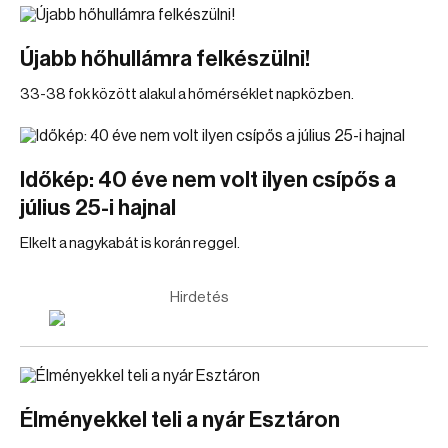
Újabb hőhullámra felkészülni!
33-38 fok között alakul a hőmérséklet napközben.
Időkép: 40 éve nem volt ilyen csípős a
július 25-i hajnal
Elkelt a nagykabát is korán reggel.
Hirdetés
Élményekkel teli a nyár Esztáron