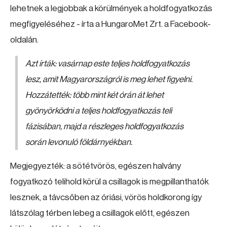
lehetnek a legjobbak a körülmények a holdfogyatkozás
megfigyeléséhez - írta a HungaroMet Zrt. a Facebook-
oldalán.
Azt írták: vasárnap este teljes holdfogyatkozás
lesz, amit Magyarországról is meg lehet figyelni.
Hozzátették: több mint két órán át lehet
gyönyörködni a teljes holdfogyatkozás teli
fázisában, majd a részleges holdfogyatkozás
során levonuló földárnyékban.
Megjegyezték: a sötétvörös, egészen halvány
fogyatkozó telihold körül a csillagok is megpillanthatók
lesznek, a távcsőben az óriási, vörös holdkorong így
látszólag térben lebeg a csillagok előtt, egészen