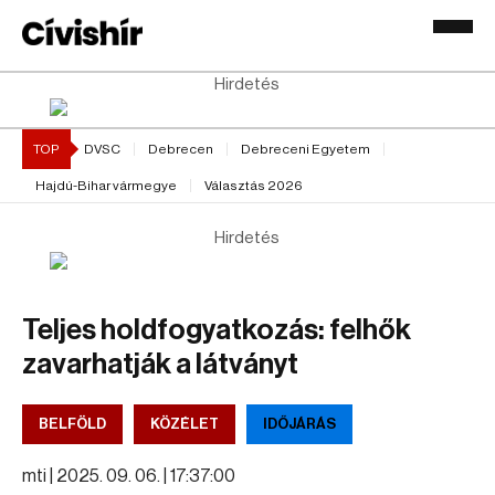
Hirdetés
TOP
DVSC
Debrecen
Debreceni Egyetem
Hajdú-Bihar vármegye
Választás 2026
Hirdetés
Teljes holdfogyatkozás: felhők
zavarhatják a látványt
BELFÖLD
KÖZÉLET
IDŐJÁRÁS
mti |
2025. 09. 06. | 17:37:00