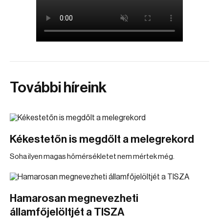
További híreink
Kékestetőn is megdőlt a melegrekord
Soha ilyen magas hőmérsékletet nem mértek még.
Hamarosan megnevezheti
államfőjelöltjét a TISZA