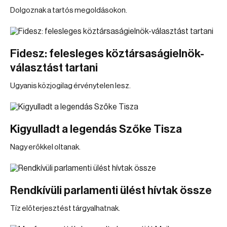
Dolgoznak a tartós megoldásokon.
Fidesz: felesleges köztársaságielnök-
választást tartani
Ugyanis közjogilag érvénytelen lesz.
Kigyulladt a legendás Szőke Tisza
Nagy erőkkel oltanak.
Rendkívüli parlamenti ülést hívtak össze
Tíz előterjesztést tárgyalhatnak.