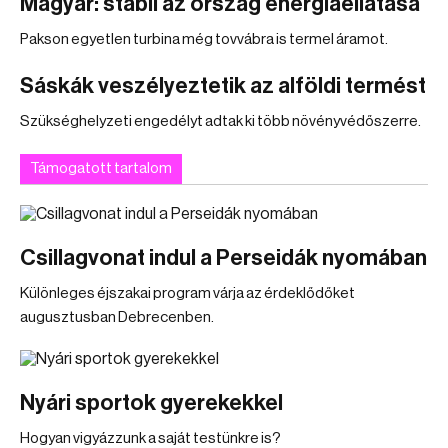
Magyar: stabil az ország energiaellátása
Pakson egyetlen turbina még tovvábra is termel áramot.
Sáskák veszélyeztetik az alföldi termést
Szükséghelyzeti engedélyt adtak ki több növényvédőszerre.
Támogatott tartalom
Csillagvonat indul a Perseidák nyomában
Különleges éjszakai program várja az érdeklődőket
augusztusban Debrecenben.
Nyári sportok gyerekekkel
Hogyan vigyázzunk a saját testünkre is?