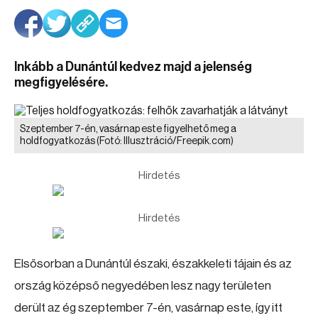
Inkább a Dunántúl kedvez majd a jelenség
megfigyelésére.
Szeptember 7-én, vasárnap este figyelhető meg a
holdfogyatkozás
(Fotó: Illusztráció/Freepik.com)
Hirdetés
Hirdetés
Elsősorban a Dunántúl északi, északkeleti tájain és az
ország középső negyedében lesz nagy területen
derült az ég szeptember 7-én, vasárnap este, így itt