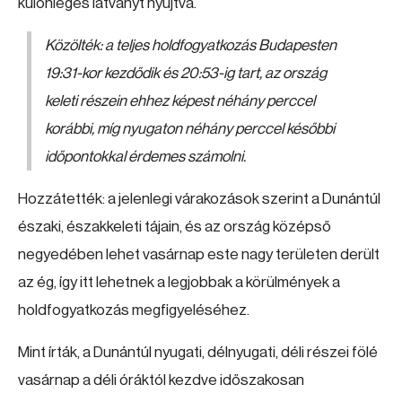
különleges látványt nyújtva.
Közölték: a teljes holdfogyatkozás Budapesten
19:31-kor kezdődik és 20:53-ig tart, az ország
keleti részein ehhez képest néhány perccel
korábbi, míg nyugaton néhány perccel későbbi
időpontokkal érdemes számolni.
Hozzátették: a jelenlegi várakozások szerint a Dunántúl
északi, északkeleti tájain, és az ország középső
negyedében lehet vasárnap este nagy területen derült
az ég, így itt lehetnek a legjobbak a körülmények a
holdfogyatkozás megfigyeléséhez.
Mint írták, a Dunántúl nyugati, délnyugati, déli részei fölé
vasárnap a déli óráktól kezdve időszakosan