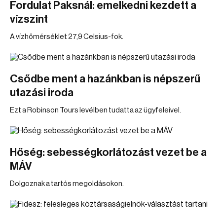
Fordulat Paksnál: emelkedni kezdett a
vízszint
A vízhőmérséklet 27,9 Celsius-fok.
Csődbe ment a hazánkban is népszerű
utazási iroda
Ezt a Robinson Tours levélben tudatta az ügyfeleivel.
Hőség: sebességkorlátozást vezet be a
MÁV
Dolgoznak a tartós megoldásokon.