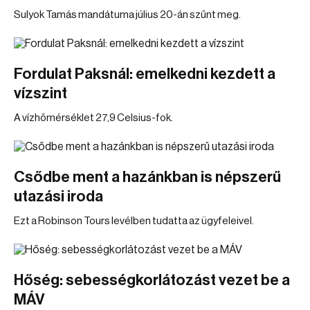
Sulyok Tamás mandátuma július 20-án szűnt meg.
Fordulat Paksnál: emelkedni kezdett a
vízszint
A vízhőmérséklet 27,9 Celsius-fok.
Csődbe ment a hazánkban is népszerű
utazási iroda
Ezt a Robinson Tours levélben tudatta az ügyfeleivel.
Hőség: sebességkorlátozást vezet be a
MÁV