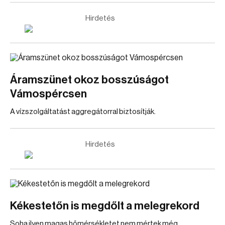
Hirdetés
Áramszünet okoz bosszúságot
Vámospércsen
A vízszolgáltatást aggregátorral biztosítják.
Hirdetés
Kékestetőn is megdőlt a melegrekord
Soha ilyen magas hőmérsékletet nem mértek még.