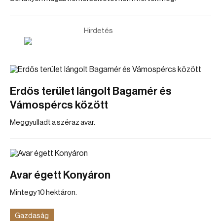
Hirdetés
Erdős terület lángolt Bagamér és
Vámospércs között
Meggyulladt a széraz avar.
Avar égett Konyáron
Mintegy 10 hektáron.
Gazdaság