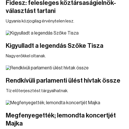
Fidesz: felesleges köztársaságielnök-
választást tartani
Ugyanis közjogilag érvénytelen lesz.
Kigyulladt a legendás Szőke Tisza
Nagy erőkkel oltanak.
Rendkívüli parlamenti ülést hívtak össze
Tíz előterjesztést tárgyalhatnak.
Megfenyegették; lemondta koncertjét
Majka