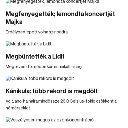
Megfenyegették; lemondta koncertjét
Majka
Erdélyben lépett volna színpadra.
Megbüntették a Lidlt
Megtévesztő módon kummunikált a cég.
Kánikula: több rekord is megdőlt
Volt, ahol hajnalra mindössze 26,8 Celsius-fokig csökkent a
hőmérséklet.