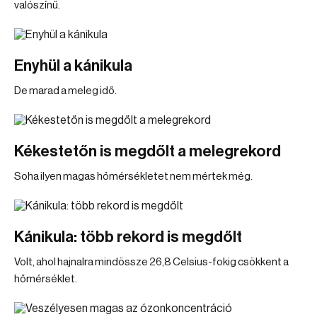
valószínű.
Enyhül a kánikula
De marad a meleg idő.
Kékestetőn is megdőlt a melegrekord
Soha ilyen magas hőmérsékletet nem mértek még.
Kánikula: több rekord is megdőlt
Volt, ahol hajnalra mindössze 26,8 Celsius-fokig csökkent a
hőmérséklet.