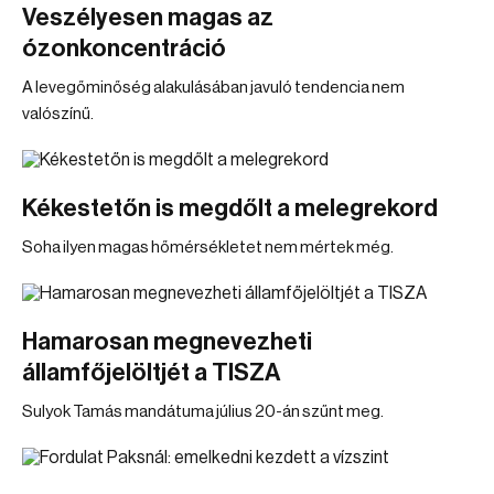
Veszélyesen magas az
ózonkoncentráció
A levegőminőség alakulásában javuló tendencia nem
valószínű.
Kékestetőn is megdőlt a melegrekord
Soha ilyen magas hőmérsékletet nem mértek még.
Hamarosan megnevezheti
államfőjelöltjét a TISZA
Sulyok Tamás mandátuma július 20-án szűnt meg.