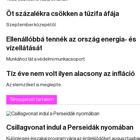
Öt százalékra csökken a tűzifa áfája
Szeptember közepétől.
Ellenállóbbá tennék az ország energia- és
vízellátását
Munkához lát a védelmi munkacsoport.
Tíz éve nem volt ilyen alacsony az infláció
Az elemzőket is meglepte.
Támogatott tartalom
Csillagvonat indul a Perseidák nyomában
Különleges éjszakai program várja az érdeklődőket augusztusba