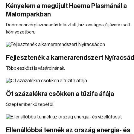
Kényelem a megújult Haema Plasmánál a
Malomparkban
Debreceni vérplazmaadás letisztult, biztonságos, újjávarázsolt
környezetben.
Fejlesztenék a kamerarendszert Nyíracsá
Több eszközt is vásárolnának.
Öt százalékra csökken a tűzifa áfája
Szeptember közepétől.
Ellenállóbbá tennék az ország energia- és