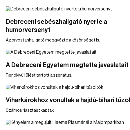
Debreceni sebészhallgató nyerte a
humorversenyt
Az orvostanhallgató meggyőzte a közönséget is.
A Debreceni Egyetem megtette javaslatait
Rendkívüli ülést tartott a szenátus.
Viharkárokhoz vonultak a hajdú-bihari tűzo
Számos riasztást kaptak.