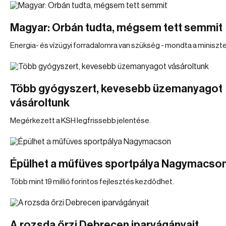
Magyar: Orbán tudta, mégsem tett semmit
Energia- és vízügyi forradalomra van szükség - mondta a miniszte
Több gyógyszert, kevesebb üzemanyagot
vásároltunk
Megérkezett a KSH legfrissebb jelentése.
Épülhet a műfüves sportpálya Nagymacso
Több mint 19 millió forintos fejlesztés kezdődhet.
A rozsda őrzi Debrecen iparvágányait