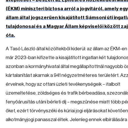
(ÉKM) miniszteri biztosa arról a jogvitáról, amely egy
állam által jogszerűen kisajátított Sámsoni úti ingatl
tulajdonosai és a Magyar Állam képviselői között za
óta.
A Tasó László által közöltekből kiderül: az állam az ÉKM-en
már 2023-ban kifizette a kisajátított ingatlan két tulajdonos
azonban a kormányhivatal által megállapítottnál nagyobb 
kártalanítást akarnak a 941 négyzetméteres területért. Azz
érvelnek, hogy az ottani üzleti tevékenységeik – italbolt
üzemeltetése, zöldséges és trafik bérbeadása, szezonáli
fenyőárusítás utáni bérleti díj – megszűnése miatt több pén
őket, ezért törvényszéki és kúriai jogi eljárásokat követően
alkotmányjogi panasszal éltek. Jelenleg ennek elbírálására