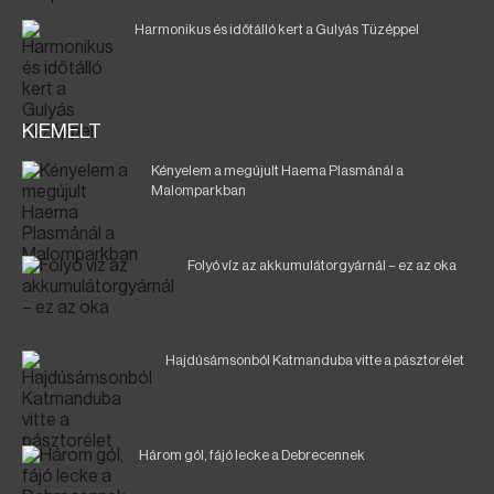
Harmonikus és időtálló kert a Gulyás Tüzéppel
KIEMELT
Kényelem a megújult Haema Plasmánál a
Malomparkban
Folyó víz az akkumulátorgyárnál – ez az oka
Hajdúsámsonból Katmanduba vitte a pásztorélet
Három gól, fájó lecke a Debrecennek