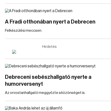
A Fradi otthonában nyert a Debrecen
Felkészülési meccsen.
Hirdetés
Debreceni sebészhallgató nyerte a
humorversenyt
Az orvostanhallgató meggyőzte a közönséget is.