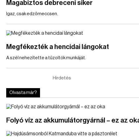
Magabiztos debreceni siker
Igaz, csak edzőmeccsen.
Megfékezték a hencidai lángokat
A szél nehezítette a tűzoltók munkáját.
Hirdetés
Olvasta már?
Folyó víz az akkumulátorgyárnál – ez az ok