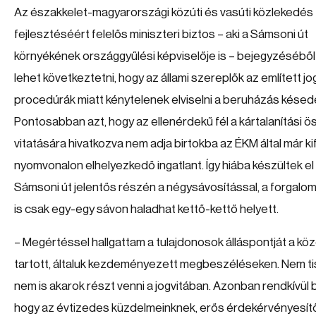
Az északkelet-magyarországi közúti és vasúti közlekedés
fejlesztéséért felelős miniszteri biztos – aki a Sámsoni út
környékének országgyűlési képviselője is – bejegyzéséből
lehet következtetni, hogy az állami szereplők az említett jog
procedúrák miatt kénytelenek elviselni a beruházás késed
Pontosabban azt, hogy az ellenérdekű fél a kártalanítási 
vitatására hivatkozva nem adja birtokba az ÉKM által már kif
nyomvonalon elhelyezkedő ingatlant. Így hiába készültek el
Sámsoni út jelentős részén a négysávosítással, a forgalo
is csak egy-egy sávon haladhat kettő-kettő helyett.
– Megértéssel hallgattam a tulajdonosok álláspontját a kö
tartott, általuk kezdeményezett megbeszéléseken. Nem t
nem is akarok részt venni a jogvitában. Azonban rendkívül
hogy az évtizedes küzdelmeinknek, erős érdekérvényesít