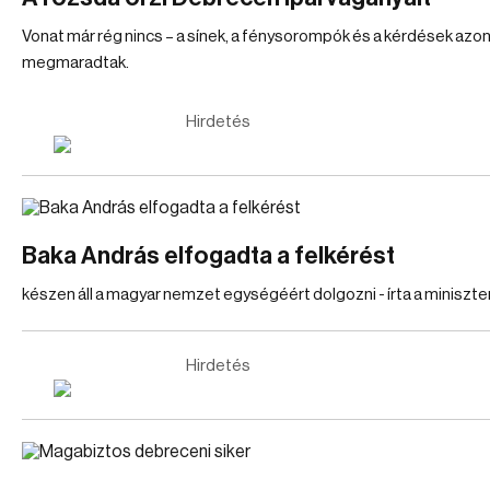
Vonat már rég nincs – a sínek, a fénysorompók és a kérdések azo
megmaradtak.
Hirdetés
Baka András elfogadta a felkérést
készen áll a magyar nemzet egységéért dolgozni - írta a miniszte
Hirdetés