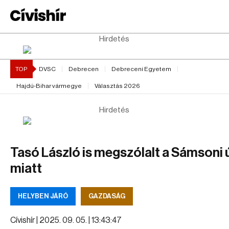
Hirdetés
TOP
DVSC
Debrecen
Debreceni Egyetem
Hajdú-Bihar vármegye
Választás 2026
Hirdetés
Tasó László is megszólalt a Sámsoni 
miatt
HELYBEN JÁRÓ
GAZDASÁG
Cívishír |
2025. 09. 05. | 13:43:47