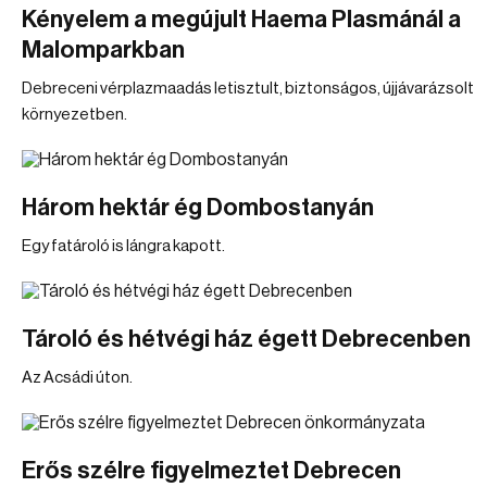
Kényelem a megújult Haema Plasmánál a
Malomparkban
Debreceni vérplazmaadás letisztult, biztonságos, újjávarázsolt
környezetben.
Három hektár ég Dombostanyán
Egy fatároló is lángra kapott.
Tároló és hétvégi ház égett Debrecenben
Az Acsádi úton.
Erős szélre figyelmeztet Debrecen