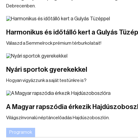
Debrecenben.
Harmonikus és időtálló kert a Gulyás Tüzé
Válaszd a Semmelrock prémium térburkolatait!
Nyári sportok gyerekekkel
Hogyan vigyázzunk a saját testünkre is?
A Magyar rapszódia érkezik Hajdúszobosz
Világszínvonalú néptáncelőadás Hajdúszoboszlón.
Programok