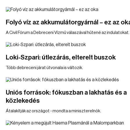
Folyó víz az akkumulátorgyárnál – ez az ok
A Civil Fórum a Debreceni Vízmű válaszával hűtené az indulatokat.
Loki-Szpari: útlezárás, elterelt buszok
Több debreceni járat útvonala is változik.
Uniós források: fókuszban a lakhatás és a
közlekedés
Átalakítják az országot - mondta a miniszterelnök.