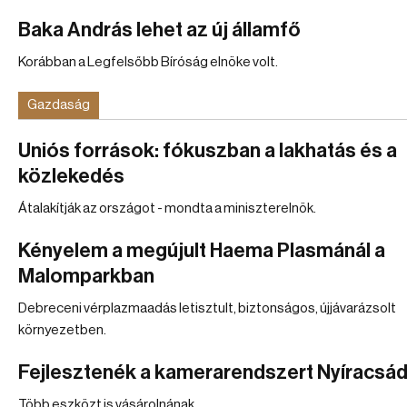
Baka András lehet az új államfő
Korábban a Legfelsőbb Bíróság elnöke volt.
Gazdaság
Uniós források: fókuszban a lakhatás és a
közlekedés
Átalakítják az országot - mondta a miniszterelnök.
Kényelem a megújult Haema Plasmánál a
Malomparkban
Debreceni vérplazmaadás letisztult, biztonságos, újjávarázsolt
környezetben.
Fejlesztenék a kamerarendszert Nyíracsá
Több eszközt is vásárolnának.