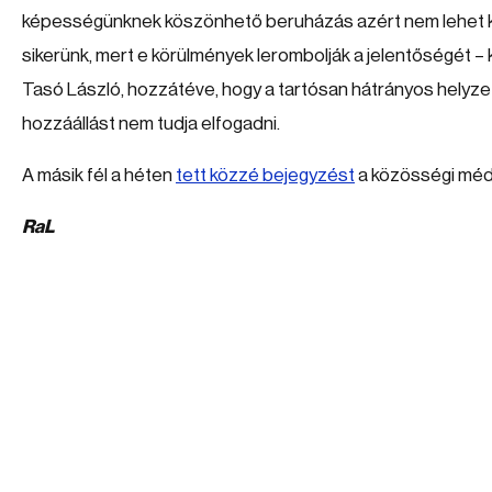
képességünknek köszönhető beruházás azért nem lehet 
sikerünk, mert e körülmények lerombolják a jelentőségét – 
Tasó László, hozzátéve, hogy a tartósan hátrányos helyz
hozzáállást nem tudja elfogadni.
A másik fél a héten
tett közzé bejegyzést
a közösségi méd
RaL