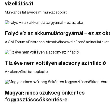
vízellátását
Munkához lát a védelmi munkacsoport.
Folyó víz az akkumulátorgyárnál – ez az ok
A Civil Fórum a Debreceni Vízmű válaszával hűtené az indulatokat.
Tíz éve nem volt ilyen alacsony az infláció
Az elemzőket is meglepte.
Magyar: nincs szükség önkéntes
fogyasztáscsökkentésre