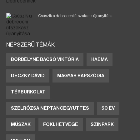
Csúszik a debreceni útszakasz újranyitása
NÉPSZERŰ TÉMÁK
BORBÉLYNÉ BACSÓ VIKTÓRIA
HAEMA
DECZKY DÁVID
MAGYAR RAPSZÓDIA
TÉRBURKOLAT
SZÉLRÓZSA NÉPTÁNCEGYÜTTES
50 ÉV
MŰSZAK
FOKLHÉTVÉGE
SZINPARK