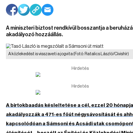
A miniszteri biztost rendkívül bosszantja a beruházá
akadályozó hozzáállás.
A közlekedést is visszaveti a jogvita
(Fotó: Ratalics László/Cívishír)
Hirdetés
Hirdetés
A birtokbaadás késleltetése a cél, ezzel 20 hónapj
akadályozzák a 471-es főút négysávosítását és ah
kapcsolódóan a Sámsoni és Acsádi utak csomópont
átépítését – beszélt az Építési és Közlekedési Mini