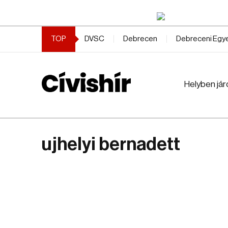
TOP
DVSC
Debrecen
Debreceni Eg
Helyben jár
ujhelyi bernadett