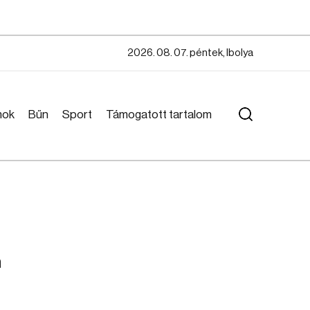
2026. 08. 07. péntek, Ibolya
mok
Bűn
Sport
Támogatott tartalom
n