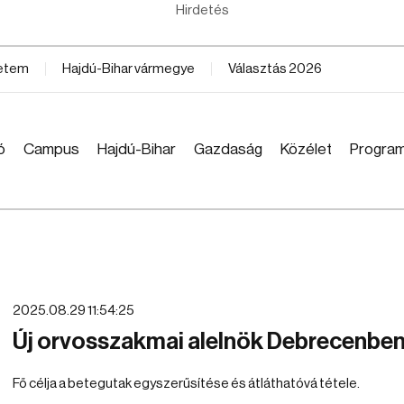
Hirdetés
yetem
Hajdú-Bihar vármegye
Választás 2026
ó
Campus
Hajdú-Bihar
Gazdaság
Közélet
Progra
2025.08.29 11:54:25
Új orvosszakmai alelnök Debrecenbe
Fő célja a betegutak egyszerűsítése és átláthatóvá tétele.