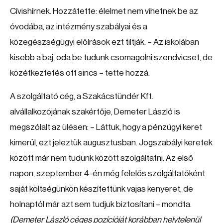
Cívishírnek. Hozzátette: élelmet nem vihetnek be az
óvodába, az intézmény szabályai és a
közegészségügyi előírások ezt tiltják. – Az iskolában
kisebb a baj, oda be tudunk csomagolni szendvicset, de
közétkeztetés ott sincs – tette hozzá.
A szolgáltató cég, a Szakácstündér Kft.
alvállalkozójának szakértője, Demeter László is
megszólalt az ülésen: – Láttuk, hogy a pénzügyi keret
kimerül, ezt jeleztük augusztusban. Jogszabályi keretek
között már nem tudunk között szolgáltatni. Az első
napon, szeptember 4-én még felelős szolgáltatóként
saját költségünkön készítettünk vajas kenyeret, de
holnaptól már azt sem tudjuk biztosítani – mondta.
(Demeter László céges pozícióját korábban helytelenül