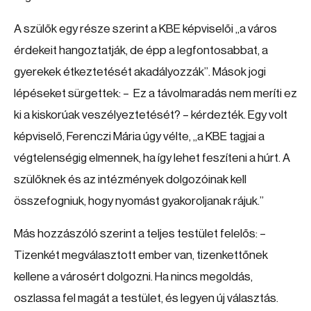
A szülők egy része szerint a KBE képviselői „a város
érdekeit hangoztatják, de épp a legfontosabbat, a
gyerekek étkeztetését akadályozzák”. Mások jogi
lépéseket sürgettek: – Ez a távolmaradás nem meríti ez
ki a kiskorúak veszélyeztetését? – kérdezték. Egy volt
képviselő, Ferenczi Mária úgy vélte, „a KBE tagjai a
végtelenségig elmennek, ha így lehet feszíteni a húrt. A
szülőknek és az intézmények dolgozóinak kell
összefogniuk, hogy nyomást gyakoroljanak rájuk.”
Más hozzászóló szerint a teljes testület felelős: –
Tizenkét megválasztott ember van, tizenkettőnek
kellene a városért dolgozni. Ha nincs megoldás,
oszlassa fel magát a testület, és legyen új választás.