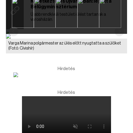
Közétkeztetés Újvárosban: lépett a
Belügyminisztérium
Újabb rendkívüli testületi ülést tartanak a
városházán.
Varga Marina polgármester az ülés előtt nyugtatta a szülőket
(Fotó: Cívishír)
Hirdetés
Hirdetés