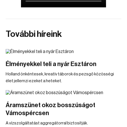
További híreink
Élményekkel teli a nyár Esztáron
Holland önkéntesek, kreatív táborok és pezsgő közösségi
élet jellemzi ezeket a heteket.
Áramszünet okoz bosszúságot
Vámospércsen
A vízszolgáltatást aggregátorral biztosítják.