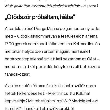
írtuk, javítottuk, az érintettől elnézést kérünk – a szerk.)
„Ötödször próbáltam, hiába”
A testület ülését Varga Marina polgármester nyitotta
meg: – Ötödik alkalommal van a testület előtt a téma.
1700 gyerek nem kapott étkezést ma. Kellemetlen és
méltatlan helyzetben érzem magam, mert ismét
határozatképtelenség miatt kell bezárnom az ülést –
mondta, majd két perc után kénytelen volt befejezni a
tanácskozást.
Az ülés ezután fórummá alakult, ahol a szülők sorra
tették fel kérdéseiket. – Miért nincs itt a KBE hat
képviselője? Mit tehetünk mi, szülők? Meddig kell ezt
tűrnünk? – hangzott el a széksorokból.