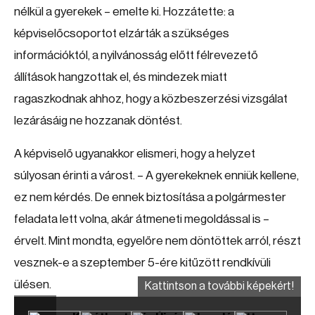
nélkül a gyerekek – emelte ki. Hozzátette: a
képviselőcsoportot elzárták a szükséges
információktól, a nyilvánosság előtt félrevezető
állítások hangzottak el, és mindezek miatt
ragaszkodnak ahhoz, hogy a közbeszerzési vizsgálat
lezárásáig ne hozzanak döntést.
A képviselő ugyanakkor elismeri, hogy a helyzet
súlyosan érinti a várost. – A gyerekeknek enniük kellene,
ez nem kérdés. De ennek biztosítása a polgármester
feladata lett volna, akár átmeneti megoldással is –
érvelt. Mint mondta, egyelőre nem döntöttek arról, részt
vesznek-e a szeptember 5-ére kitűzött rendkívüli
ülésen.
Kattintson a további képekért!