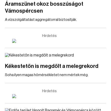
Áramszünet okoz bosszúságot
Vámospércsen
A vízszolgáltatást aggregátorral biztosítják.
Hirdetés
Kékestetőn is megdőlt a melegrekord
Soha ilyen magas hőmérsékletet nem mértek még.
Hirdetés