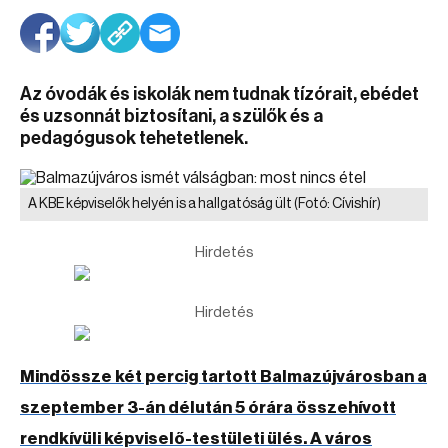
Az óvodák és iskolák nem tudnak tízórait, ebédet
és uzsonnát biztosítani, a szülők és a
pedagógusok tehetetlenek.
A KBE képviselők helyén is a hallgatóság ült
(Fotó: Cívishír)
Hirdetés
Hirdetés
Mindössze két percig tartott Balmazújvárosban a
szeptember 3-án délután 5 órára összehívott
rendkívüli képviselő-testületi ülés. A város