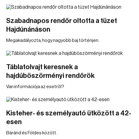
Szabadnapos rendőr oltotta a tüzet
Hajdúnánáson
Megakadályozta, hogy nagyobb baj történjen.
Táblatolvajt keresnek a
hajdúböszörményi rendőrök
Van információja az esetről?
Kisteher- és személyautó ütközött a 42-
esen
Báránd és Földes között.