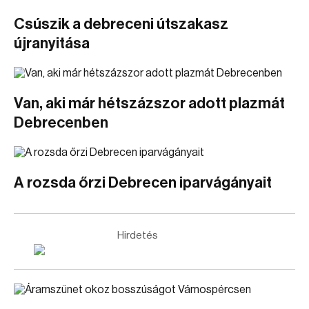
Csúszik a debreceni útszakasz
újranyitása
Van, aki már hétszázszor adott plazmát
Debrecenben
A rozsda őrzi Debrecen iparvágányait
Hirdetés