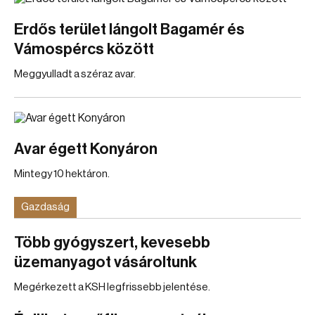
Erdős terület lángolt Bagamér és
Vámospércs között
Meggyulladt a széraz avar.
Avar égett Konyáron
Mintegy 10 hektáron.
Gazdaság
Több gyógyszert, kevesebb
üzemanyagot vásároltunk
Megérkezett a KSH legfrissebb jelentése.