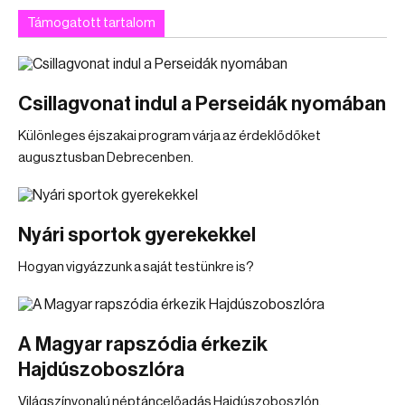
Támogatott tartalom
Csillagvonat indul a Perseidák nyomában
Különleges éjszakai program várja az érdeklődőket
augusztusban Debrecenben.
Nyári sportok gyerekekkel
Hogyan vigyázzunk a saját testünkre is?
A Magyar rapszódia érkezik
Hajdúszoboszlóra
Világszínvonalú néptáncelőadás Hajdúszoboszlón.