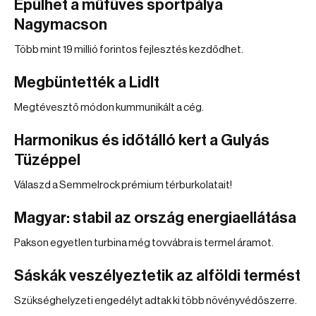
Épülhet a műfüves sportpálya
Nagymacson
Több mint 19 millió forintos fejlesztés kezdődhet.
Megbüntették a Lidlt
Megtévesztő módon kummunikált a cég.
Harmonikus és időtálló kert a Gulyás
Tüzéppel
Válaszd a Semmelrock prémium térburkolatait!
Magyar: stabil az ország energiaellátása
Pakson egyetlen turbina még tovvábra is termel áramot.
Sáskák veszélyeztetik az alföldi termést
Szükséghelyzeti engedélyt adtak ki több növényvédőszerre.