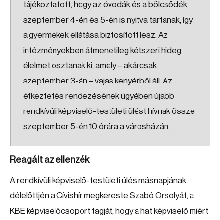
tájékoztatott, hogy az óvodák és a bölcsődék
szeptember 4-én és 5-én is nyitva tartanak, így
a gyermekek ellátása biztosított lesz. Az
intézményekben átmenetileg kétszeri hideg
élelmet osztanak ki, amely – akárcsak
szeptember 3-án – vajas kenyérből áll. Az
étkeztetés rendezésének ügyében újabb
rendkívüli képviselő-testületi ülést hívnak össze
szeptember 5-én 10 órára a városházán.
Reagált az ellenzék
A rendkívüli képviselő-testületi ülés másnapjának
délelőttjén a Cívishír megkereste Szabó Orsolyát, a
KBE képviselőcsoport tagját, hogy a hat képviselő miért