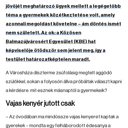
jövőjét meghatározó ügyek mellett a legégetőbb
téma a gyermekek közétkeztetése volt, amely
azonnali megoldást követelne – ám döntés ismét
nem született. Az ok: a Közösen
Balmazújvárosért Egyesület (KBE) hat
képviselője ötödször sem jelent meg, így a
testület határozatképtelen maradt.
A Városháza díszterme zsúfolásig megtelt aggódó
szülőkkel, sokan a folyosón állva próbáltak választ kapni
a kérdésre: mit esznek másnaptól a gyermekeik?
Vajas kenyér jutott csak
– Az óvodában ma mindössze vajas kenyeret kaptak a
gyerekek – mondta egy felháborodott édesanya a