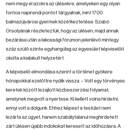
nem megy el azokra az ülésekre, amelyeken egy olyan
fontos napirendi pontot tárgyalnak, mint 1700
balmazújvárosi gyermek közétkeztetése. Szabó
Orsolyának részleteztük, hogy az ülésen, majd annak
bezárása után a lakossági fórumon jelenlévő mintegy
száz szülő szinte egyhangúlag az egyesület képviselőit
okolta a kialakult helyzetért.
A képviselő elmondása szerint a történet gyökere
hónapokkal ezelőttre nyúlik vissza. – Volt egy törvényes
keretek között lezajlott közbeszerzési folyamat,
amelynek megvolt a nyertese. Ki kellett volna hirdetni,
ennyi volt a dolgunk. Ehhez képest a testület nem
lezárta az ügyet, hanem szabálytalanul meghirdetett
zárt ülésen újabb indokokat keresett az időhúzásra. A