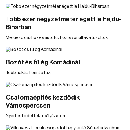
Több ezer négyzetméter égett le Hajdú-
Biharban
Mérgező gázhoz és autótűzhöz is vonultak a tűzoltók.
Bozót és fű ég Komádinál
Több hektárt érint a tűz.
Csatornaépítés kezdődik
Vámospércsen
Nyertes hirdettek a pályázaton.