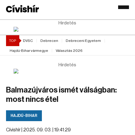
Hirdetés
TOP
DVSC
Debrecen
Debreceni Egyetem
Hajdú-Bihar vármegye
Választás 2026
Hirdetés
Balmazújváros ismét válságban:
most nincs étel
HAJDÚ-BIHAR
Cívishír |
2025. 09. 03. | 19:41:29