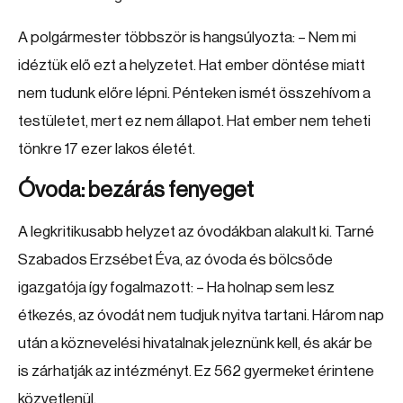
A polgármester többször is hangsúlyozta: – Nem mi
idéztük elő ezt a helyzetet. Hat ember döntése miatt
nem tudunk előre lépni. Pénteken ismét összehívom a
testületet, mert ez nem állapot. Hat ember nem teheti
tönkre 17 ezer lakos életét.
Óvoda: bezárás fenyeget
A legkritikusabb helyzet az óvodákban alakult ki. Tarné
Szabados Erzsébet Éva, az óvoda és bölcsőde
igazgatója így fogalmazott: – Ha holnap sem lesz
étkezés, az óvodát nem tudjuk nyitva tartani. Három nap
után a köznevelési hivatalnak jeleznünk kell, és akár be
is zárhatják az intézményt. Ez 562 gyermeket érintene
közvetlenül.