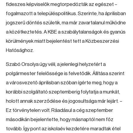
fideszes képviselők megtorpedózták az egészet –
fogalmazott a településpolitikus. Szerinte, ha áprilisban
jogszerű döntés születik, ma már zavartalanul működne
a közétkeztetés. A KBE a szabálytalanságok és gyanús
körülmények miatt bejelentést tett a Közbeszerzési
Hatósághoz.
Szabó Orsolya úgy véli, a jelenlegi helyzetért a
polgármester felelőssége is felvetődik. Állítása szerint
a városvezető áprilisban szóban ígérte meg, hogy a
korábbi szolgáltató szeptemberig folytatja a munkát,
holott annak szerződése és jogosultsága már lejárt. –
Ez törvénytelen volt. Ráadásul a cég szeptember
másodikán bejelentette, hogy másnaptól nem főz
tovább. Így pont az iskolaév kezdetére maradtak étel