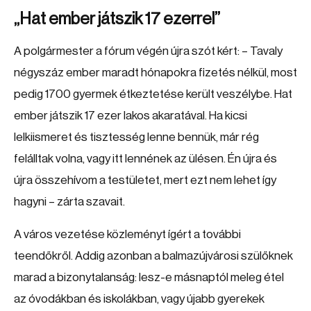
„Hat ember játszik 17 ezerrel”
A polgármester a fórum végén újra szót kért: – Tavaly
négyszáz ember maradt hónapokra fizetés nélkül, most
pedig 1700 gyermek étkeztetése került veszélybe. Hat
ember játszik 17 ezer lakos akaratával. Ha kicsi
lelkiismeret és tisztesség lenne bennük, már rég
felálltak volna, vagy itt lennének az ülésen. Én újra és
újra összehívom a testületet, mert ezt nem lehet így
hagyni – zárta szavait.
A város vezetése közleményt ígért a további
teendőkről. Addig azonban a balmazújvárosi szülőknek
marad a bizonytalanság: lesz-e másnaptól meleg étel
az óvodákban és iskolákban, vagy újabb gyerekek