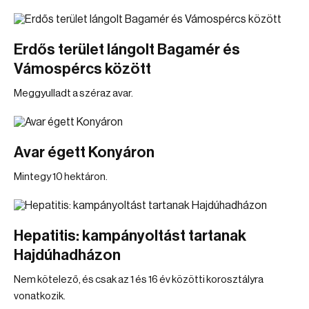
Erdős terület lángolt Bagamér és
Vámospércs között
Meggyulladt a széraz avar.
Avar égett Konyáron
Mintegy 10 hektáron.
Hepatitis: kampányoltást tartanak
Hajdúhadházon
Nem kötelező, és csak az 1 és 16 év közötti korosztályra
vonatkozik.