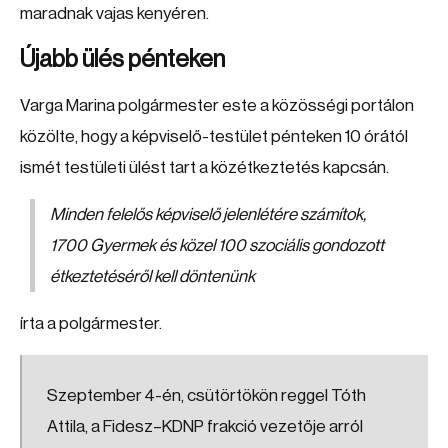
maradnak vajas kenyéren.
Újabb ülés pénteken
Varga Marina polgármester este a közösségi portálon
közölte, hogy a képviselő-testület pénteken 10 órától
ismét testületi ülést tart a közétkeztetés kapcsán.
Minden felelős képviselő jelenlétére számítok,
1700 Gyermek és közel 100 szociális gondozott
étkeztetéséről kell döntenünk
írta a polgármester.
Szeptember 4-én, csütörtökön reggel Tóth
Attila, a Fidesz–KDNP frakció vezetője arról