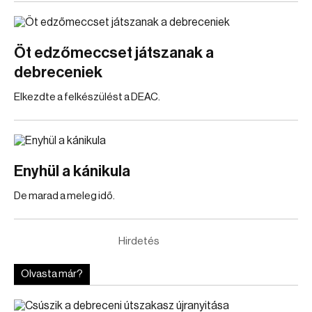
Öt edzőmeccset játszanak a
debreceniek
Elkezdte a felkészülést a DEAC.
Enyhül a kánikula
De marad a meleg idő.
Hirdetés
Olvasta már?