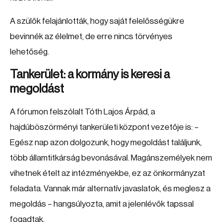
A szülők felajánlották, hogy saját felelősségükre
bevinnék az élelmet, de erre nincs törvényes
lehetőség.
Tankerület: a kormány is keresi a
megoldást
A fórumon felszólalt Tóth Lajos Árpád, a
hajdúböszörményi tankerületi központ vezetője is: –
Egész nap azon dolgozunk, hogy megoldást találjunk,
több államtitkárság bevonásával. Magánszemélyek nem
vihetnek ételt az intézményekbe, ez az önkormányzat
feladata. Vannak már alternatív javaslatok, és meglesz a
megoldás – hangsúlyozta, amit a jelenlévők tapssal
fogadtak.