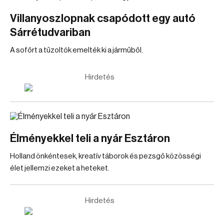
Villanyoszlopnak csapódott egy autó
Sárrétudvariban
A sofőrt a tűzoltók emelték ki a járműből.
Hirdetés
Élményekkel teli a nyár Esztáron
Holland önkéntesek, kreatív táborok és pezsgő közösségi
élet jellemzi ezeket a heteket.
Hirdetés