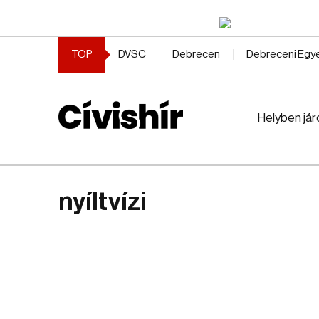
TOP
DVSC
Debrecen
Debreceni Eg
Helyben jár
nyíltvízi