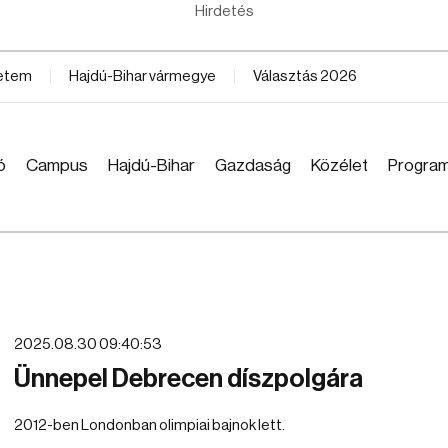
Hirdetés
yetem
Hajdú-Bihar vármegye
Választás 2026
ó
Campus
Hajdú-Bihar
Gazdaság
Közélet
Progra
2025.08.30 09:40:53
Ünnepel Debrecen díszpolgára
2012-ben Londonban olimpiai bajnok lett.