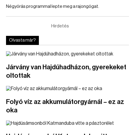
Négyórás programmal lepte meg a rajongógat.
Hirdetés
Olvasta már?
Járvány van Hajdúhadházon, gyerekeket
oltottak
Folyó víz az akkumulátorgyárnál – ez az
oka