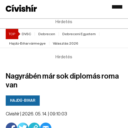
Hirdetés
TOP
DVSC
Debrecen
Debreceni Egyetem
Hajdú-Bihar vármegye
Választás 2026
Hirdetés
Nagyrábén már sok diplomás roma
van
HAJDÚ-BIHAR
Cívishír |
2026. 05. 14. | 09:10:03