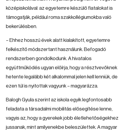
középiskolával: az egyetemre készülő fiatalokat is
támogatják, például roma szakkollégiumokba való
bekerülésben.
– Ehhez hosszú évek alatt kialakított, egyetemre
felkészítő módszertant használunk. Befogadó
rendszerben gondolkodunk. A hivatalos
együttműködés ugyan előírja, hogy a résztvevőknek
hetente legalább két alkalommal jelen kell lenniük, de
ezen túl is nyitottak vagyunk – magyarázza.
Balogh Gyula szerint az iskola egyik legfontosabb
feladata a társadalmi mobilitás elősegítése lenne,
vagyis az, hogy a gyerekek jobb életlehetőségekhez
jussanak, mint amilyenekbe beleszülettek. A magyar