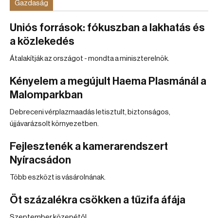
Gazdaság
Uniós források: fókuszban a lakhatás és
a közlekedés
Átalakítják az országot - mondta a miniszterelnök.
Kényelem a megújult Haema Plasmánál a
Malomparkban
Debreceni vérplazmaadás letisztult, biztonságos,
újjávarázsolt környezetben.
Fejlesztenék a kamerarendszert
Nyíracsádon
Több eszközt is vásárolnának.
Öt százalékra csökken a tűzifa áfája
Szeptember közepétől.