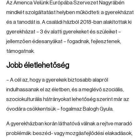
Az Amenca Velünk Európába Szervezet Nagyrábén
mindkét szolgáltatást helyben működteti: a gyerekházat
és a tanodát is. A családi házból 2018-ban alakítottak ki
gyerekházat – 3 év alatti gyerekeket és szüleiket –
jellemzően édesanyákat – fogadnak, fejlesztenek,
támogatnak.
Jobb életlehetőség
– A cél az, hogy a gyerekek biztosabb alapról
indulhassanak el az életben, és a meglévő szociális,
szociokulturális hátrányokat lehetőség szerint már az
óvodára csökkentsük – fogalmaz Balogh Gyula.
A gyerekházban korán láthatóvá válnak a rejtve maradó
problémák: beszéd- vagy mozgásfejlődési elakadások,