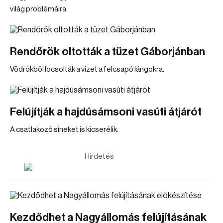
világ problémáira.
Rendőrök oltották a tüzet Gáborjánban
Vödrökből locsolták a vizet a felcsapó lángokra.
Felújítják a hajdúsámsoni vasúti átjárót
A csatlakozó síneket is kicserélik.
Hirdetés
Kezdődhet a Nagyállomás felújításának