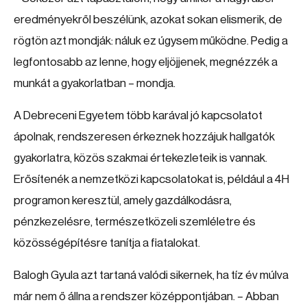
eredményekről beszélünk, azokat sokan elismerik, de
rögtön azt mondják: náluk ez úgysem működne. Pedig a
legfontosabb az lenne, hogy eljöjjenek, megnézzék a
munkát a gyakorlatban – mondja.
A Debreceni Egyetem több karával jó kapcsolatot
ápolnak, rendszeresen érkeznek hozzájuk hallgatók
gyakorlatra, közös szakmai értekezleteik is vannak.
Erősítenék a nemzetközi kapcsolatokat is, például a 4H
programon keresztül, amely gazdálkodásra,
pénzkezelésre, természetközeli szemléletre és
közösségépítésre tanítja a fiatalokat.
Balogh Gyula azt tartaná valódi sikernek, ha tíz év múlva
már nem ő állna a rendszer középpontjában. – Abban