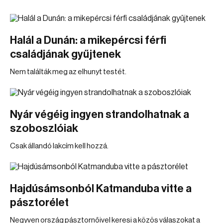
Halál a Dunán: a mikepércsi férfi
családjának gyűjtenek
Nem találták meg az elhunyt testét.
Nyár végéig ingyen strandolhatnak a
szoboszlóiak
Csak állandó lakcím kell hozzá.
Hajdúsámsonból Katmanduba vitte a
pásztorélet
Negyven ország pásztornőivel keresi a közös válaszokat a