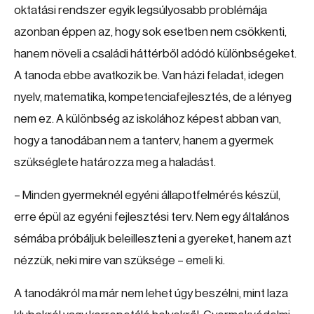
oktatási rendszer egyik legsúlyosabb problémája
azonban éppen az, hogy sok esetben nem csökkenti,
hanem növeli a családi háttérből adódó különbségeket.
A tanoda ebbe avatkozik be. Van házi feladat, idegen
nyelv, matematika, kompetenciafejlesztés, de a lényeg
nem ez. A különbség az iskolához képest abban van,
hogy a tanodában nem a tanterv, hanem a gyermek
szükséglete határozza meg a haladást.
– Minden gyermeknél egyéni állapotfelmérés készül,
erre épül az egyéni fejlesztési terv. Nem egy általános
sémába próbáljuk beleilleszteni a gyereket, hanem azt
nézzük, neki mire van szüksége – emeli ki.
A tanodákról ma már nem lehet úgy beszélni, mint laza