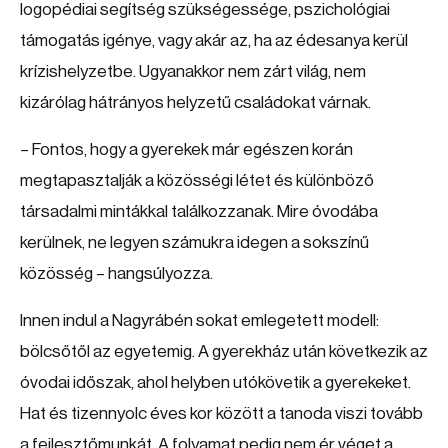
logopédiai segítség szükségessége, pszichológiai
támogatás igénye, vagy akár az, ha az édesanya kerül
krízishelyzetbe. Ugyanakkor nem zárt világ, nem
kizárólag hátrányos helyzetű családokat várnak.
– Fontos, hogy a gyerekek már egészen korán
megtapasztalják a közösségi létet és különböző
társadalmi mintákkal találkozzanak. Mire óvodába
kerülnek, ne legyen számukra idegen a sokszínű
közösség – hangsúlyozza.
Innen indul a Nagyrábén sokat emlegetett modell:
bölcsőtől az egyetemig. A gyerekház után következik az
óvodai időszak, ahol helyben utókövetik a gyerekeket.
Hat és tizennyolc éves kor között a tanoda viszi tovább
a fejlesztőmunkát. A folyamat pedig nem ér véget a