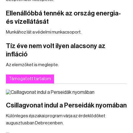
Ellenállóbbá tennék az ország energia-
és vízellátását
Munkához lát a védelmi munkacsoport.
Tíz éve nem volt ilyen alacsony az
infláció
Az elemzőket is meglepte.
Támogatott tartalom
Csillagvonat indul a Perseidák nyomában
Különleges éjszakai program várja az érdeklődőket
augusztusban Debrecenben.