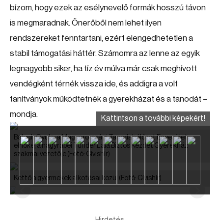
bízom, hogy ezek az esélynevelő formák hosszú távon
is megmaradnak. Önerőből nem lehet ilyen
rendszereket fenntartani, ezért elengedhetetlen a
stabil támogatási háttér. Számomra az lenne az egyik
legnagyobb siker, ha tíz év múlva már csak meghívott
vendégként térnék vissza ide, és addigra a volt
tanítványok működtetnék a gyerekházat és a tanodát –
mondja.
Kattintson a további képekért!
Balogh Gyula, a Magyarországi Tanodahálózat Egyesület
elnöke, a nagyrábéi Tündér Lala Biztos Kezdet Gyerekház
szakmai vezetője
(Fotó: Cívishír)
Kettő a gyermekek alkotásai közül
(Fotó: Cívishír)
Hirdetés