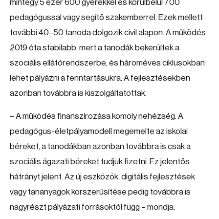
mintegy 5 ezer 600 gyerekkel és körülbelül 700
pedagógussal vagy segítő szakemberrel. Ezek mellett
további 40–50 tanoda dolgozik civil alapon. A működés
2019 óta stabilabb, mert a tanodák bekerültek a
szociális ellátórendszerbe, és hároméves ciklusokban
lehet pályázni a fenntartásukra. A fejlesztésekben
azonban továbbra is kiszolgáltatottak.
– A működés finanszírozása komoly nehézség. A
pedagógus-életpályamodell megemelte az iskolai
béreket, a tanodákban azonban továbbra is csak a
szociális ágazati béreket tudjuk fizetni. Ez jelentős
hátrányt jelent. Az új eszközök, digitális fejlesztések
vagy tananyagok korszerűsítése pedig továbbra is
nagyrészt pályázati forrásoktól függ – mondja.