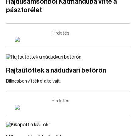
Hajdúsámsonból Katmanduba vitte a
pásztorélet
Hirdetés
Rajtaütöttek a nádudvari betörőn
Bilincsben vitték el a tolvajt.
Hirdetés