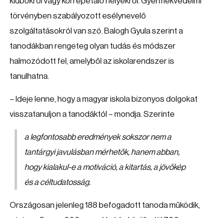
klubokról vagy korrepetáló helyekről. Gyermekvédelmi
törvényben szabályozott esélynevelő
szolgáltatásokról van szó. Balogh Gyula szerint a
tanodákban rengeteg olyan tudás és módszer
halmozódott fel, amelyből az iskolarendszer is
tanulhatna.
– Ideje lenne, hogy a magyar iskola bizonyos dolgokat
visszatanuljon a tanodáktól – mondja. Szerinte
a legfontosabb eredmények sokszor nem a
tantárgyi javulásban mérhetők, hanem abban,
hogy kialakul-e a motiváció, a kitartás, a jövőkép
és a céltudatosság.
Országosan jelenleg 188 befogadott tanoda működik,