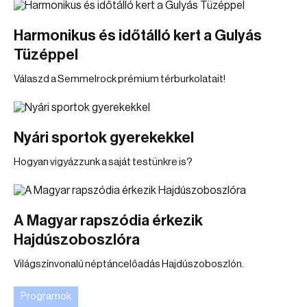
Harmonikus és időtálló kert a Gulyás
Tüzéppel
Válaszd a Semmelrock prémium térburkolatait!
Nyári sportok gyerekekkel
Hogyan vigyázzunk a saját testünkre is?
A Magyar rapszódia érkezik
Hajdúszoboszlóra
Világszínvonalú néptáncelőadás Hajdúszoboszlón.
Programok