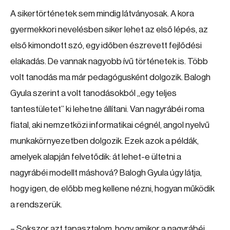
A sikertörténetek sem mindig látványosak. A kora
gyermekkori nevelésben siker lehet az első lépés, az
első kimondott szó, egy időben észrevett fejlődési
elakadás. De vannak nagyobb ívű történetek is. Több
volt tanodás ma már pedagógusként dolgozik. Balogh
Gyula szerint a volt tanodásokból „egy teljes
tantestületet” ki lehetne állítani. Van nagyrábéi roma
fiatal, aki nemzetközi informatikai cégnél, angol nyelvű
munkakörnyezetben dolgozik. Ezek azok a példák,
amelyek alapján felvetődik: át lehet-e ültetni a
nagyrábéi modellt máshová? Balogh Gyula úgy látja,
hogy igen, de előbb meg kellene nézni, hogyan működik
a rendszerük.
– Sokszor azt tapasztalom, hogy amikor a nagyrábéi