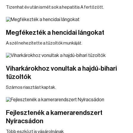
Tizenhat év után ismét sok a hepatitis A fertőzött.
Megfékezték a hencidai lángokat
A szél nehezítette a tűzoltók munkáját.
Viharkárokhoz vonultak a hajdú-bihari
tűzoltók
Számos riasztást kaptak.
Fejlesztenék a kamerarendszert
Nyíracsádon
Több eszközt is vásárolnának.