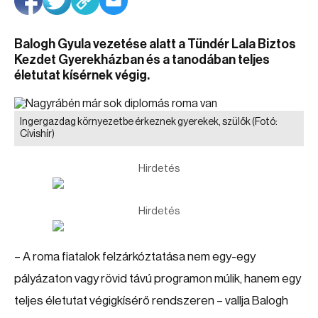
Balogh Gyula vezetése alatt a Tündér Lala Biztos
Kezdet Gyerekházban és a tanodában teljes
életutat kísérnek végig.
Ingergazdag környezetbe érkeznek gyerekek, szülők
(Fotó:
Cívishír)
Hirdetés
Hirdetés
– A roma fiatalok felzárkóztatása nem egy-egy
pályázaton vagy rövid távú programon múlik, hanem egy
teljes életutat végigkísérő rendszeren – vallja Balogh