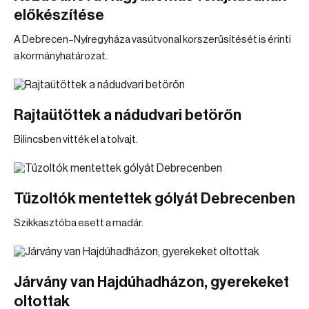
előkészítése
A Debrecen–Nyíregyháza vasútvonal korszerűsítését is érinti
a kormányhatározat.
Rajtaütöttek a nádudvari betörőn
Bilincsben vitték el a tolvajt.
Tűzoltók mentettek gólyát Debrecenben
Szikkasztóba esett a madár.
Járvány van Hajdúhadházon, gyerekeket
oltottak