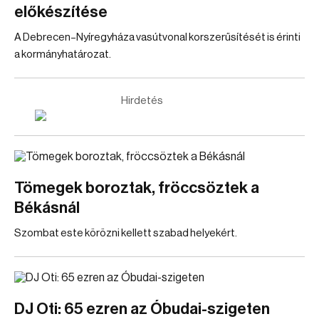
előkészítése
A Debrecen–Nyíregyháza vasútvonal korszerűsítését is érinti
a kormányhatározat.
Hirdetés
Tömegek boroztak, fröccsöztek a
Békásnál
Szombat este körözni kellett szabad helyekért.
DJ Oti: 65 ezren az Óbudai-szigeten