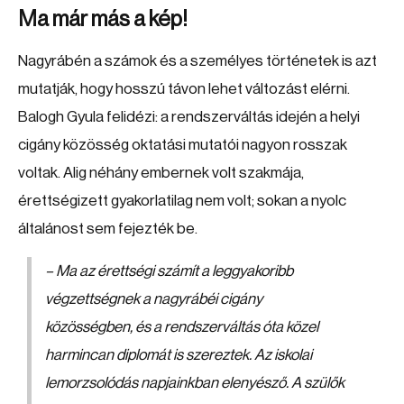
Ma már más a kép!
Nagyrábén a számok és a személyes történetek is azt
mutatják, hogy hosszú távon lehet változást elérni.
Balogh Gyula felidézi: a rendszerváltás idején a helyi
cigány közösség oktatási mutatói nagyon rosszak
voltak. Alig néhány embernek volt szakmája,
érettségizett gyakorlatilag nem volt; sokan a nyolc
általánost sem fejezték be.
– Ma az érettségi számít a leggyakoribb
végzettségnek a nagyrábéi cigány
közösségben, és a rendszerváltás óta közel
harmincan diplomát is szereztek. Az iskolai
lemorzsolódás napjainkban elenyésző. A szülők