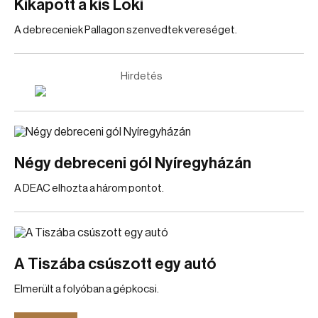
Kikapott a kis Loki
A debreceniek Pallagon szenvedtek vereséget.
Hirdetés
Négy debreceni gól Nyíregyházán
A DEAC elhozta a három pontot.
A Tiszába csúszott egy autó
Elmerült a folyóban a gépkocsi.