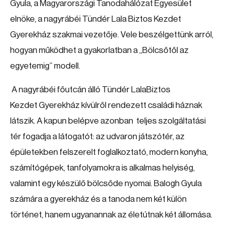
Gyula, a Magyarországi Tanodahálózat Egyesület
elnöke, a nagyrábéi Tündér Lala Biztos Kezdet
Gyerekház szakmai vezetője. Vele beszélgettünk arról,
hogyan működhet a gyakorlatban a „Bölcsőtől az
egyetemig” modell.
A nagyrábéi főutcán álló Tündér LalaBiztos
Kezdet Gyerekház kívülről rendezett családi háznak
látszik. A kapun belépve azonban teljes szolgáltatási
tér fogadja a látogatót: az udvaron játszótér, az
épületekben felszerelt foglalkoztató, modern konyha,
számítógépek, tanfolyamokra is alkalmas helyiség,
valamint egy készülő bölcsőde nyomai. Balogh Gyula
számára a gyerekház és a tanoda nem két külön
történet, hanem ugyanannak az életútnak két állomása.