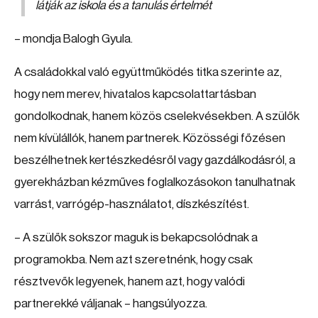
látják az iskola és a tanulás értelmét
– mondja Balogh Gyula.
A családokkal való együttműködés titka szerinte az,
hogy nem merev, hivatalos kapcsolattartásban
gondolkodnak, hanem közös cselekvésekben. A szülők
nem kívülállók, hanem partnerek. Közösségi főzésen
beszélhetnek kertészkedésről vagy gazdálkodásról, a
gyerekházban kézműves foglalkozásokon tanulhatnak
varrást, varrógép-használatot, díszkészítést.
– A szülők sokszor maguk is bekapcsolódnak a
programokba. Nem azt szeretnénk, hogy csak
résztvevők legyenek, hanem azt, hogy valódi
partnerekké váljanak – hangsúlyozza.