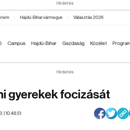
Hirdetés
yetem
Hajdú-Bihar vármegye
Választás 2026
ó
Campus
Hajdú-Bihar
Gazdaság
Közélet
Progra
Hirdetés
i gyerekek focizását
. | 10:48:51