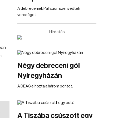
A debreceniek Pallagon szenvedtek
vereséget.
Hirdetés
ben
a
Négy debreceni gól
Nyíregyházán
A DEAC elhozta a három pontot.
.
A Tiszába csúszott egy