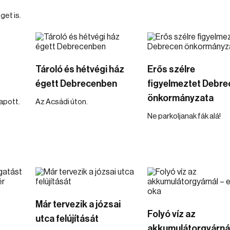
et is.
Tároló és hétvégi ház
Erős szélre
égett Debrecenben
figyelmeztet Debre
önkormányzata
kapott.
Az Acsádi úton.
Ne parkoljanak fák alá!
Már tervezik a józsai
Folyó víz az
utca felújítását
akkumulátorgyárnál