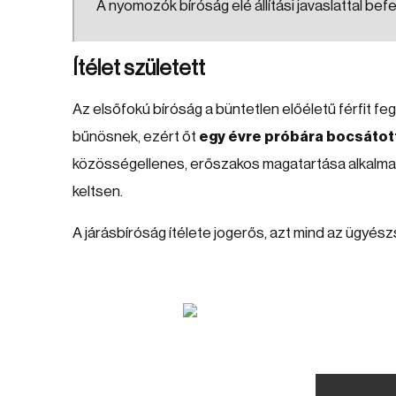
A nyomozók bíróság elé állítási javaslattal befe
Ítélet született
Az elsőfokú bíróság a büntetlen előéletű férfit 
bűnösnek, ezért őt
egy évre próbára bocsátott
közösségellenes, erőszakos magatartása alkalmas 
keltsen.
A járásbíróság ítélete jogerős, azt mind az ügyész