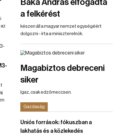
Baka András elfogadta
a felkérést
i
 az
készen áll a magyar nemzet egységéért
dolgozni - írta a miniszterelnök.
M3-
Magabiztos debreceni
siker
tt
Igaz, csak edzőmeccsen.
aj
en.
Gazdaság
Uniós források: fókuszban a
lakhatás és a közlekedés