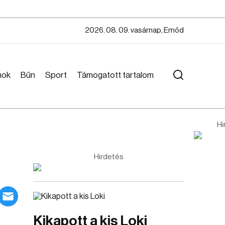
2026. 08. 09. vasárnap, Emőd
mok
Bűn
Sport
Támogatott tartalom
Hi
Hirdetés
Kikapott a kis Loki