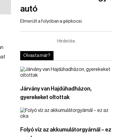
autó
Elmerült a folyóban a gépkocsi.
Hirdetés
an
Olvasta már?
mat
Járvány van Hajdúhadházon,
gyerekeket oltottak
Folyó víz az akkumulátorgyárnál – ez