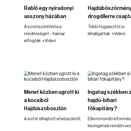
Rabló egy nyíradonyi
Hajdúböszörmény
asszony házában
drogdílerre csapta
A szomszéd hívta a
Több fogyasztót is
rendőrséget – hamar
kihallgattak. +Videó.
elfogták. +Videó
Menet közben ugrott ki
Ingatag székben 
a kocsiból
hajdú-bihari
Hajdúszoboszlón
főkapitány?
A sofőr elhajtott a helyszínről.
Ellentmondó informác
keringenek rendőri ve