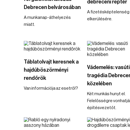
debreceni reptér
Debrecen belvárosában
A fizetésképtelenség
A munkanap-áthelyezés
elkerülésére.
miatt.
Táblatolvajt keresnek a
Vádemelés: vasúti
hajdúböszörményi
tragédia Debrece
rendőrök
közelében
Van információja az esetről?
Két munkás hunyt el.
Felelősségre vonhatjá
építésvezetőt.