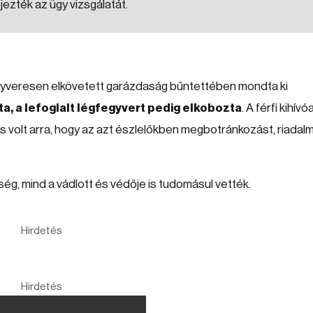
jezték az ügy vizsgálatát.
fegyveresen elkövetett garázdaság bűntettében mondta ki
a, a lefoglalt légfegyvert pedig elkobozta
. A férfi kihívó
volt arra, hogy az azt észlelőkben megbotránkozást, riadal
ség, mind a vádlott és védője is tudomásul vették.
Hirdetés
Hirdetés