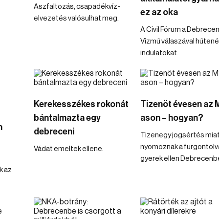
Aszfaltozás, csapadékvíz-
ez az oka
elvezetés valósulhat meg.
A Civil Fórum a Debrecen
Vízmű válaszával hűtené
indulatokat.
Kerekesszékes rokonát
Tizenöt évesen az 
bántalmazta egy
ason – hogyan?
n
debreceni
Tizenegy jogsértés mia
nyomoznak a furgontolv
Vádat emeltek ellene.
gyerek ellen Debrecenb
k az