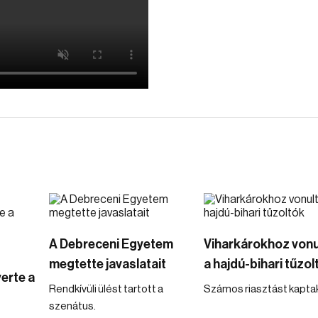
A Debreceni Egyetem
Viharkárokhoz vonu
megtette javaslatait
a hajdú-bihari tűzol
erte a
Rendkívüli ülést tartott a
Számos riasztást kaptak
szenátus.