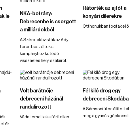
i
Rátörték az ajtót a
NKA-botrány:
k le
konyári dílerekre
Debrecenbe is csorgott
Otthonukban fogták el ő
a milliárdokból
A Szikra-aktivisták az Ady
téren beszéltek a
kampányhoz kötődő
visszaélés helyi szálairól.
a
Volt barátnője
Fél kiló drog egy
debreceni házánál
debreceni Skodába
randalírozott
A Sámsoni úton állítottá
meg a gyanús gépkocsit
iók
Vádat emeltek a férfi ellen.
zetők