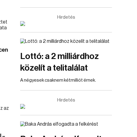
Hirdetés
cen
Lottó: a 2 milliárdhoz
közelít a telitalálat
A négyesek csaknem kétmilliót érnek.
Hirdetés
 –