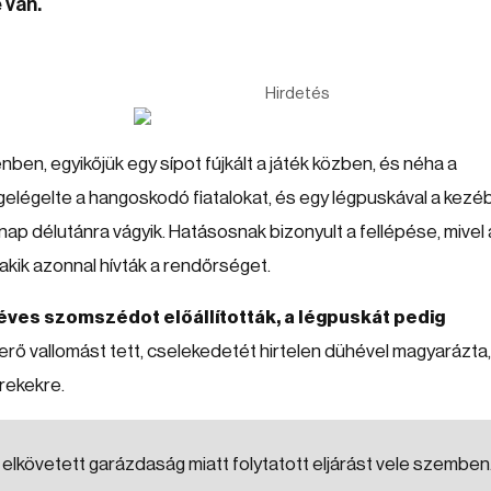
 van.
Hirdetés
ben, egyikőjük egy sípot fújkált a játék közben, és néha a
gelégelte a hangoskodó fiatalokat, és egy légpuskával a kezé
 délutánra vágyik. Hatásosnak bizonyult a fellépése, mivel 
akik azonnal hívták a rendőrséget.
éves szomszédot előállították, a légpuskát pedig
smerő vallomást tett, cselekedetét hirtelen dühével magyarázta,
rekekre.
követett garázdaság miatt folytatott eljárást vele szemben