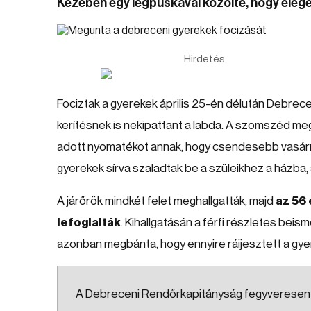
Kezében egy légpuskával közölte, hogy elege
Hirdetés
Fociztak a gyerekek április 25-én délután Debrecen
kerítésnek is nekipattant a labda. A szomszéd me
adott nyomatékot annak, hogy csendesebb vasárnap
gyerekek sírva szaladtak be a szüleikhez a házba, 
A járőrök mindkét felet meghallgatták, majd
az 56 
lefoglalták
. Kihallgatásán a férfi részletes bei
azonban megbánta, hogy ennyire ráijesztett a gye
A Debreceni Rendőrkapitányság fegyveresen el