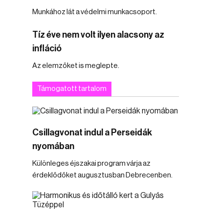
Munkához lát a védelmi munkacsoport.
Tíz éve nem volt ilyen alacsony az
infláció
Az elemzőket is meglepte.
Támogatott tartalom
Csillagvonat indul a Perseidák
nyomában
Különleges éjszakai program várja az
érdeklődőket augusztusban Debrecenben.