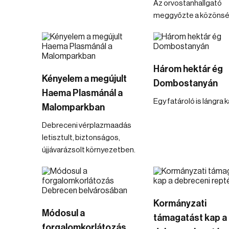
Az orvostanhallgató
meggyőzte a közönség
Három hektár ég
Kényelem a megújult
Dombostanyán
Haema Plasmánál a
Egy fatároló is lángra 
Malomparkban
Debreceni vérplazmaadás
letisztult, biztonságos,
újjávarázsolt környezetben.
Kormányzati
Módosul a
támagatást kap a
forgalomkorlátozás