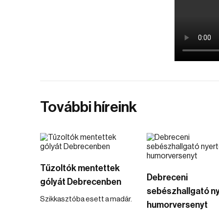
További híreink
Tűzoltók mentettek
Debreceni
gólyát Debrecenben
sebészhallgató ny
Szikkasztóba esett a madár.
humorversenyt