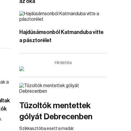
az oka
Hajdúsámsonból Katmanduba vitte
a pásztorélet
Hirdetés
ltak
Tűzoltók mentettek
tók
gólyát Debrecenben
.
Szikkasztóba esett a madár.