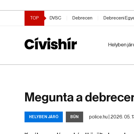
TOP
DVSC
Debrecen
Debreceni Eg
Helyben jár
Megunta a debrecen
police.hu |
2026. 05. 13
HELYBEN JÁRÓ
BŰN