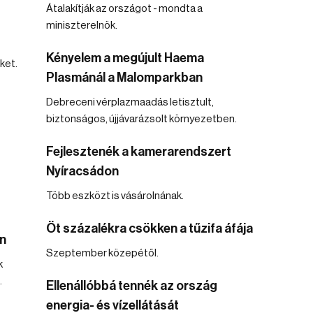
Átalakítják az országot - mondta a
miniszterelnök.
Kényelem a megújult Haema
ket.
Plasmánál a Malomparkban
Debreceni vérplazmaadás letisztult,
biztonságos, újjávarázsolt környezetben.
Fejlesztenék a kamerarendszert
Nyíracsádon
Több eszközt is vásárolnának.
Öt százalékra csökken a tűzifa áfája
n
Szeptember közepétől.
k
.
Ellenállóbbá tennék az ország
energia- és vízellátását