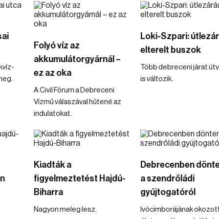
sai
Loki-Szpari: útlezár
Folyó víz az
elterelt buszok
akkumulátorgyárnál –
kvíz-
Több debreceni járat út
ez az oka
meg.
is változik.
A Civil Fórum a Debreceni
Vízmű válaszával hűtené az
indulatokat.
Kiadták a
Debrecenben dönt
on
figyelmeztetést Hajdú-
a szendrőládi
Biharra
gyújtogatóról
Nagyon meleg lesz.
Ivócimborájának okozot