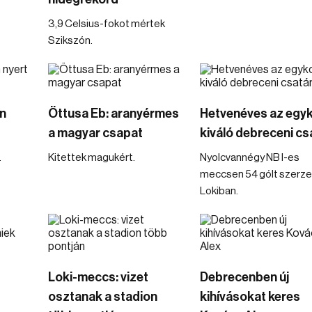
3,9 Celsius-fokot mértek
Szikszón.
n
Öttusa Eb: aranyérmes
Hetvenéves az egyk
a magyar csapat
kiváló debreceni cs
.
Kitettek magukért.
Nyolcvannégy NB I-es
meccsen 54 gólt szerze
Lokiban.
Loki-meccs: vizet
Debrecenben új
osztanak a stadion
kihívásokat keres