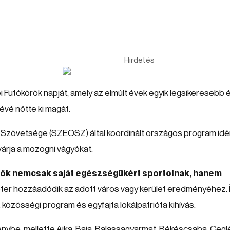
Hirdetés
i Futókörök napját, amely az elmúlt évek egyik legsikeresebb 
é nőtte ki magát.
zövetsége (SZEOSZ) által koordinált országos program idé
árja a mozogni vágyókat.
vők nemcsak saját egészségükért sportolnak, hanem
ométer hozzáadódik az adott város vagy kerület eredményéhez. 
özösségi program és egyfajta lokálpatrióta kihívás.
nybe, mellette Ajka, Baja, Balassagyarmat, Békéscsaba, Cegl