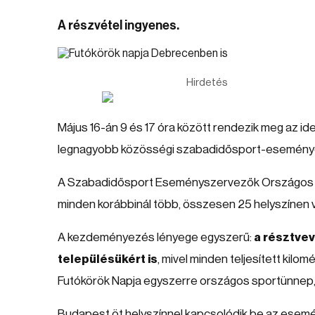
A részvétel ingyenes.
Hirdetés
Május 16-án 9 és 17 óra között rendezik meg az ide
legnagyobb közösségi szabadidősport-eseményév
A Szabadidősport Eseményszervezők Országos S
minden korábbinál több, összesen 25 helyszínen v
A kezdeményezés lényege egyszerű:
a résztve
településükért is
, mivel minden teljesített kil
Futókörök Napja egyszerre országos sportünnep, k
Budapest öt helyszínnel kapcsolódik be az esemé