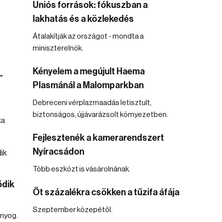
Uniós források: fókuszban a
lakhatás és a közlekedés
Átalakítják az országot - mondta a
miniszterelnök.
Kényelem a megújult Haema
–
Plasmánál a Malomparkban
Debreceni vérplazmaadás letisztult,
biztonságos, újjávarázsolt környezetben.
ka
Fejlesztenék a kamerarendszert
Nyíracsádon
Több eszközt is vásárolnának.
ődik
Öt százalékra csökken a tűzifa áfája
Szeptember közepétől.
únyog.