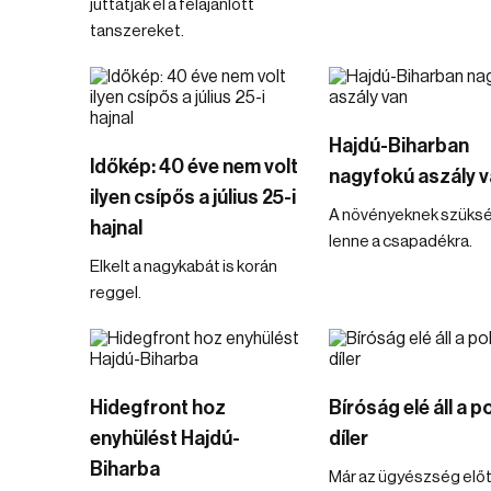
juttatják el a felajánlott
tanszereket.
Hajdú-Biharban
Időkép: 40 éve nem volt
nagyfokú aszály 
ilyen csípős a július 25-i
A növényeknek szüks
hajnal
lenne a csapadékra.
Elkelt a nagykabát is korán
reggel.
Hidegfront hoz
Bíróság elé áll a p
enyhülést Hajdú-
díler
Biharba
Már az ügyészség előt