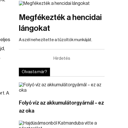
Megfékezték a hencidai
lángokat
eljes
A szél nehezítette a tűzoltók munkáját.
jd,
a
Hirdetés
Olvasta már?
rt. A
Folyó víz az akkumulátorgyárnál – ez
az oka