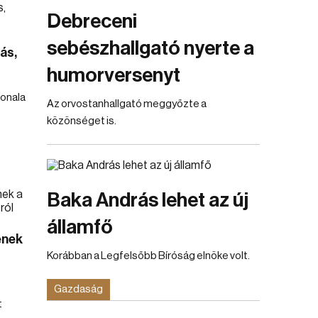
Debreceni
sebészhallgató nyerte a
ás,
humorversenyt
vonala
Az orvostanhallgató meggyőzte a
közönséget is.
Baka András lehet az új
államfő
enek
Korábban a Legfelsőbb Bíróság elnöke volt.
Gazdaság
t