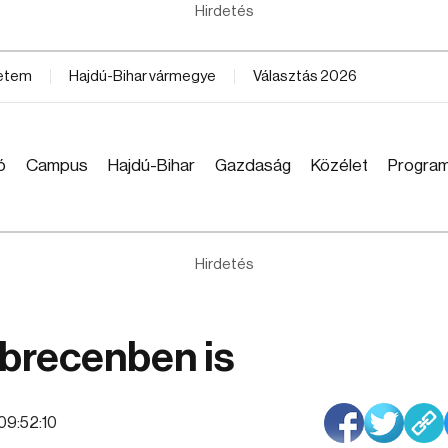
Hirdetés
yetem
Hajdú-Bihar vármegye
Választás 2026
ó
Campus
Hajdú-Bihar
Gazdaság
Közélet
Progra
Hirdetés
brecenben is
 09:52:10