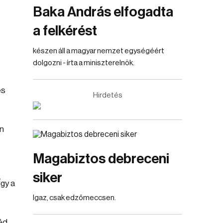
Baka András elfogadta
a felkérést
készen áll a magyar nemzet egységéért
dolgozni - írta a miniszterelnök.
és
Hirdetés
n
Magabiztos debreceni
siker
Így a
Igaz, csak edzőmeccsen.
éd,