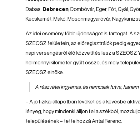
Dabas,
Debrecen
, Dombóvár, Eger, Fót, Gyál, Gy
Kecskemét, Makó, Mosonmagyaróvár, Nagykanizs
Az idei esemény több újdonságot is tartogat. A s
SZEOSZ felületein, az előregisztrálók pedig egyed
napi versengésről élő közvetítés lesz a SZEOSZ Y
hol mennyi kilométer gyűlt össze, és mely telepü
SZEOSZ elnöke.
A részvétel ingyenes, és nemcsak futva, hanem s
– A jó fizikai állapotban lévőket és a kevésbé aktíva
lényeg, hogy mindenki álljon fel a székből, mozdul
településének – tette hozzá Antal Ferenc.