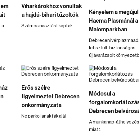
tem
Viharkárokhoz vonultak
Kényelem a megújul
it
a hajdú-bihari tűzoltók
Haema Plasmánál a
t a
Számos riasztást kaptak.
Malomparkban
Debreceni vérplazmaad
letisztult, biztonságos,
újjávarázsolt környezet
ház
Erős szélre
Módosul a
en
figyelmeztet Debrecen
forgalomkorlátozá
önkormányzata
Debrecen belváros
Ne parkoljanak fák alá!
A munkanap-áthelyezé
miatt.