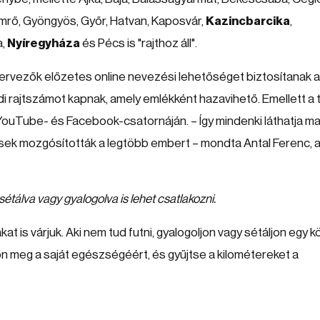
ömrő, Gyöngyös, Győr, Hatvan, Kaposvár,
Kazincbarcika
,
a,
Nyíregyháza
és Pécs is "rajthoz áll".
zervezők előzetes online nevezési lehetőséget biztosítanak a
i rajtszámot kapnak, amely emlékként hazavihető. Emellett a t
ouTube- és Facebook-csatornáján. – Így mindenki láthatja ma
lések mozgósították a legtöbb embert – mondta Antal Ferenc, 
étálva vagy gyalogolva is lehet csatlakozni.
kat is várjuk. Aki nem tud futni, gyalogoljon vagy sétáljon egy kö
jon meg a saját egészségéért, és gyűjtse a kilométereket a