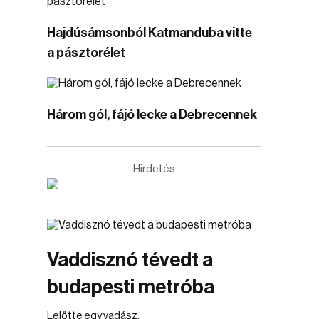
Hajdúsámsonból Katmanduba vitte
a pásztorélet
Három gól, fájó lecke a Debrecennek
Hirdetés
Vaddisznó tévedt a
budapesti metróba
Lelőtte egy vadász.