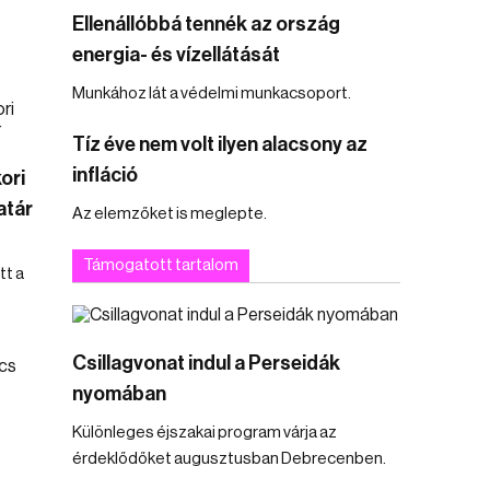
Ellenállóbbá tennék az ország
energia- és vízellátását
Munkához lát a védelmi munkacsoport.
Tíz éve nem volt ilyen alacsony az
infláció
ori
atár
Az elemzőket is meglepte.
Támogatott tartalom
tt a
Csillagvonat indul a Perseidák
nyomában
Különleges éjszakai program várja az
érdeklődőket augusztusban Debrecenben.