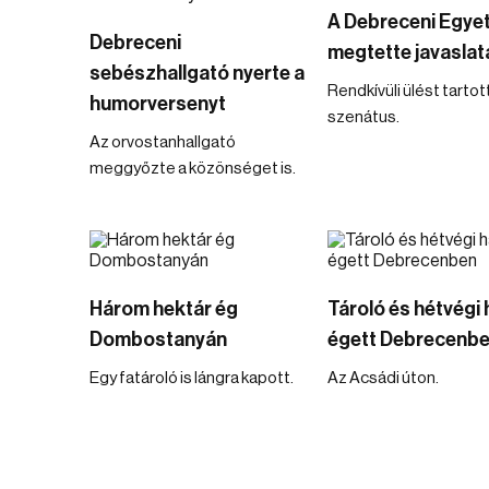
A Debreceni Egye
Debreceni
megtette javaslata
sebészhallgató nyerte a
Rendkívüli ülést tartot
humorversenyt
szenátus.
Az orvostanhallgató
meggyőzte a közönséget is.
Három hektár ég
Tároló és hétvégi 
Dombostanyán
égett Debrecenb
Egy fatároló is lángra kapott.
Az Acsádi úton.