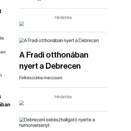
t
Hirdetés
ás
ben.
A Fradi otthonában
nyert a Debrecen
Felkészülési meccsen.
s
Hirdetés
ában
s