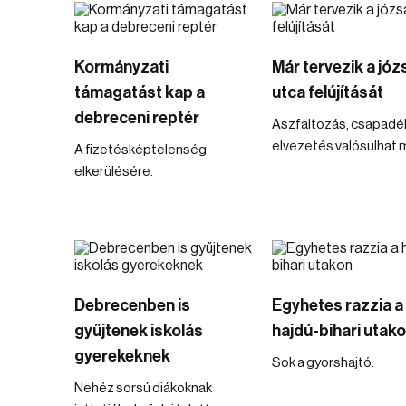
Kormányzati
Már tervezik a józ
támagatást kap a
utca felújítását
debreceni reptér
Aszfaltozás, csapadé
elvezetés valósulhat 
A fizetésképtelenség
elkerülésére.
Debrecenben is
Egyhetes razzia a
gyűjtenek iskolás
hajdú-bihari utak
gyerekeknek
Sok a gyorshajtó.
Nehéz sorsú diákoknak