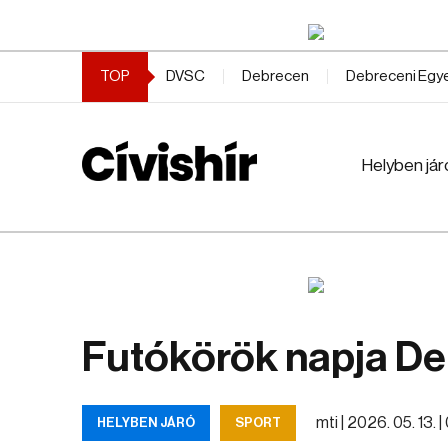
TOP
DVSC
Debrecen
Debreceni Eg
Helyben jár
Futókörök napja De
mti |
2026. 05. 13. |
HELYBEN JÁRÓ
SPORT