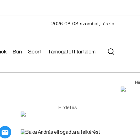
2026. 08. 08. szombat, László
mok
Bűn
Sport
Támogatott tartalom
Hi
Hirdetés