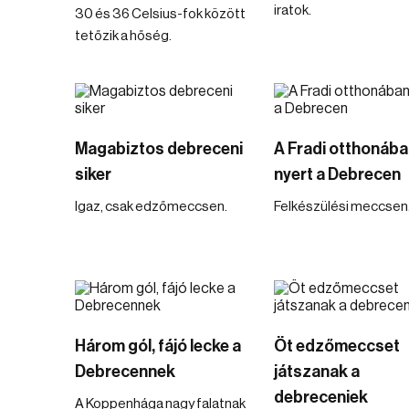
iratok.
30 és 36 Celsius-fok között
tetőzik a hőség.
Magabiztos debreceni
A Fradi otthonába
siker
nyert a Debrecen
Igaz, csak edzőmeccsen.
Felkészülési meccsen
Három gól, fájó lecke a
Öt edzőmeccset
Debrecennek
játszanak a
debreceniek
A Koppenhága nagy falatnak