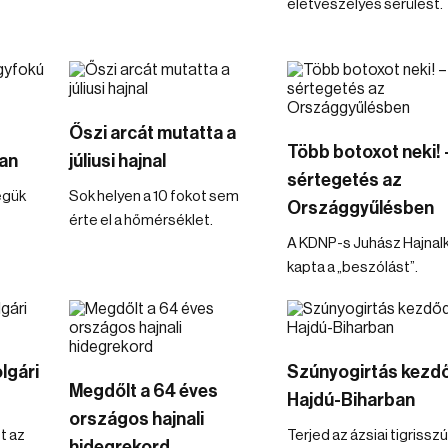
életveszélyes sérülést.
Őszi arcát mutatta a
Több botoxot neki! 
van
júliusi hajnal
sértegetés az
égük
Sok helyen a 10 fokot sem
Országgyűlésben
érte el a hőmérséklet.
A KDNP-s Juhász Hajnal
kapta a „beszólást”.
olgári
Szúnyogirtás kezd
Megdőlt a 64 éves
Hajdú-Biharban
országos hajnali
t az
Terjed az ázsiai tigrissz
hidegrekord