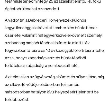
testfelületének mintegy 25 százalékát érintő, I-III. fokú
égési sérüléseket szenvedett.
A vádlottat a Debreceni Törvényszék különös
kegyetlenséggel elkövetett emberölés bűntettének
kísérlete, valamint felfegyverkezve elkövetett személyi
szabadság megsértésének bűntette miatt 11 év
fegyházbüntetésre és 10 év közügyektől eltiltásra ítélte
azzal, hogy szabadságvesztés büntetéséből
feltételes szabadságra nem bocsátható.
Az ítélet ellen az ügyészség a büntetés súlyosítása, míg
az elkövető védője elsősorban felmentés,
másodsorban hatályon kívül helyezésért jelentett be
fellebbezést.