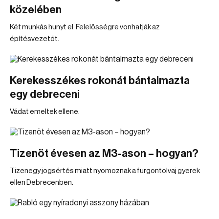
közelében
Két munkás hunyt el. Felelősségre vonhatják az
építésvezetőt.
Kerekesszékes rokonát bántalmazta
egy debreceni
Vádat emeltek ellene.
Tizenöt évesen az M3-ason – hogyan?
Tizenegy jogsértés miatt nyomoznak a furgontolvaj gyerek
ellen Debrecenben.