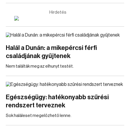
Hirdetés
Halál a Dunán: a mikepércsi férfi
családjának gyűjtenek
Nem találták meg az elhunyt testét.
Egészségügy: hatékonyabb szűrési
rendszert terveznek
Sok haláleset megelőzhető lenne.