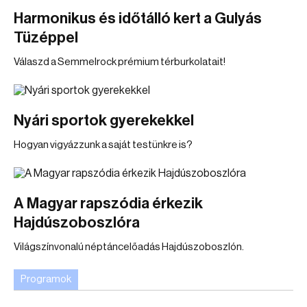
Harmonikus és időtálló kert a Gulyás
Tüzéppel
Válaszd a Semmelrock prémium térburkolatait!
Nyári sportok gyerekekkel
Hogyan vigyázzunk a saját testünkre is?
A Magyar rapszódia érkezik
Hajdúszoboszlóra
Világszínvonalú néptáncelőadás Hajdúszoboszlón.
Programok