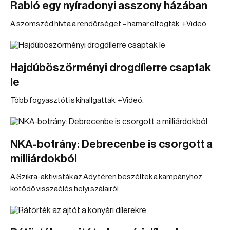
Rabló egy nyíradonyi asszony házában
A szomszéd hívta a rendőrséget – hamar elfogták. +Videó
Hajdúböszörményi drogdílerre csaptak
le
Több fogyasztót is kihallgattak. +Videó.
NKA-botrány: Debrecenbe is csorgott a
milliárdokból
A Szikra-aktivisták az Ady téren beszéltek a kampányhoz
kötődő visszaélés helyi szálairól.