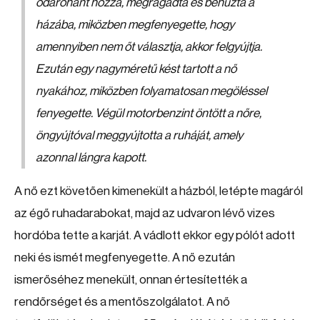
odarohant hozzá, megragadta és behúzta a
házába, miközben megfenyegette, hogy
amennyiben nem őt választja, akkor felgyújtja.
Ezután egy nagyméretű kést tartott a nő
nyakához, miközben folyamatosan megöléssel
fenyegette. Végül motorbenzint öntött a nőre,
öngyújtóval meggyújtotta a ruháját, amely
azonnal lángra kapott.
A nő ezt követően kimenekült a házból, letépte magáról
az égő ruhadarabokat, majd az udvaron lévő vizes
hordóba tette a karját. A vádlott ekkor egy pólót adott
neki és ismét megfenyegette. A nő ezután
ismerőséhez menekült, onnan értesítették a
rendőrséget és a mentőszolgálatot. A nő