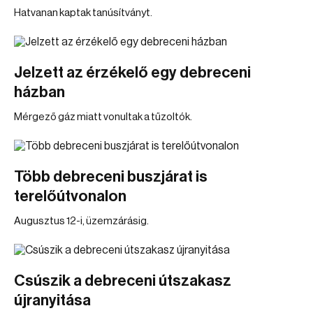
Hatvanan kaptak tanúsítványt.
Jelzett az érzékelő egy debreceni
házban
Mérgező gáz miatt vonultak a tűzoltók.
Több debreceni buszjárat is
terelőútvonalon
Augusztus 12-i, üzemzárásig.
Csúszik a debreceni útszakasz
újranyitása