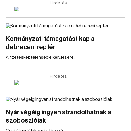
Hirdetés
Kormányzati támagatást kap a
debreceni reptér
A fizetésképtelenség elkerülésére.
Hirdetés
Nyár végéig ingyen strandolhatnak a
szoboszlóiak
Csak állandó lakcím kell hozzá.