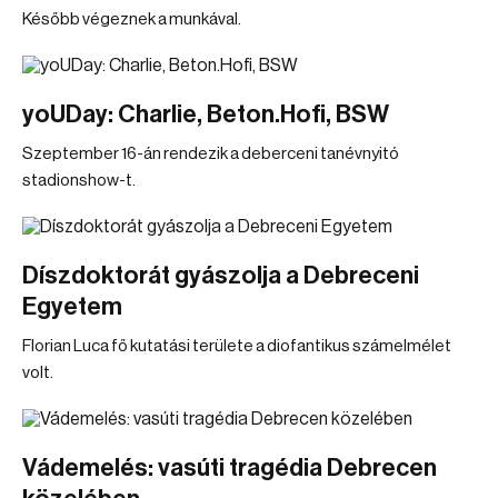
Később végeznek a munkával.
yoUDay: Charlie, Beton.Hofi, BSW
Szeptember 16-án rendezik a deberceni tanévnyitó
stadionshow-t.
Díszdoktorát gyászolja a Debreceni
Egyetem
Florian Luca fő kutatási területe a diofantikus számelmélet
volt.
Vádemelés: vasúti tragédia Debrecen