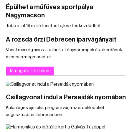
Épülhet a műfüves sportpálya
Nagymacson
Több mint 19 millió forintos fejlesztés kezdődhet.
A rozsda őrzi Debrecen iparvágányait
Vonat már rég nincs – a sínek, a fénysorompók és a kérdések
azonban megmaradtak.
Támogatott tartalom
Csillagvonat indul a Perseidák nyomában
Különleges éjszakai program várja az érdeklődőket
augusztusban Debrecenben.