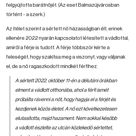
felgyújtotta barátnőjét. (Az eset Balmazújvárosban
történt - a szerk.)
Az ítélet szerint a sértett nő házasságban élt, ennek
ellenére 2022 nyarán kapcsolatot létesített a vádlottal,
amiről a férje is tudott. A férje többször kérte a
feleségét, hogy szakítsa meg a viszonyt, vagy váljanak
el, de a nő ragaszkodott mindkét férfihez.
A sértett 2022. október 11-én a délutáni órákban
elment a vádlott otthonába, ahol a férfi ismét
próbálta rávenni a nőt, hogy hagyja el a férjét és
kezdjenek közös életet. A nő ezt következetesen
elutasította, majd hazament. Nem sokkal később
a vádlott észlelte az utcán közlekedő sértettet,