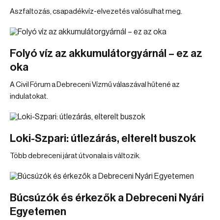
Aszfaltozás, csapadékvíz-elvezetés valósulhat meg.
Folyó víz az akkumulátorgyárnál – ez az
oka
A Civil Fórum a Debreceni Vízmű válaszával hűtené az
indulatokat.
Loki-Szpari: útlezárás, elterelt buszok
Több debreceni járat útvonala is változik.
Búcsúzók és érkezők a Debreceni Nyári
Egyetemen