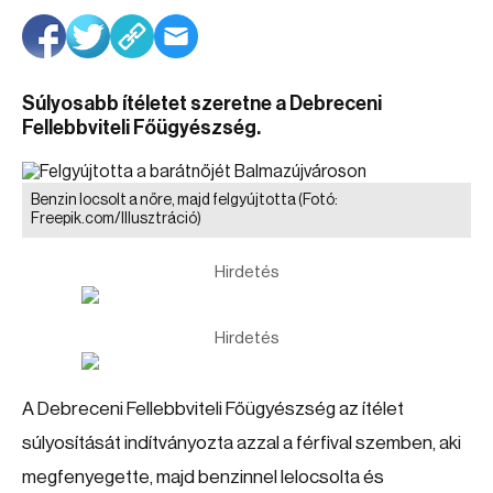
Súlyosabb ítéletet szeretne a Debreceni
Fellebbviteli Főügyészség.
Benzin locsolt a nőre, majd felgyújtotta
(Fotó:
Freepik.com/Illusztráció)
Hirdetés
Hirdetés
A Debreceni Fellebbviteli Főügyészség az ítélet
súlyosítását indítványozta azzal a férfival szemben, aki
megfenyegette, majd benzinnel lelocsolta és