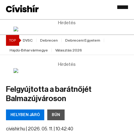
Hirdetés
TOP
DVSC
Debrecen
Debreceni Egyetem
Hajdú-Bihar vármegye
Választás 2026
Hirdetés
Felgyújtotta a barátnőjét
Balmazújvároson
HELYBEN JÁRÓ
BŰN
civishir.hu |
2026. 05. 11. | 10:42:40