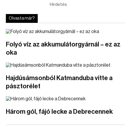
Hirdetés
Olvasta már?
Folyó víz az akkumulátorgyárnál – ez az
oka
Hajdúsámsonból Katmanduba vitte a
pásztorélet
Három gól, fájó lecke a Debrecennek