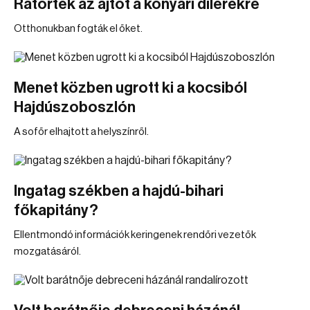
Rátörték az ajtót a konyári dílerekre
Otthonukban fogták el őket.
Menet közben ugrott ki a kocsiból
Hajdúszoboszlón
A sofőr elhajtott a helyszínről.
Ingatag székben a hajdú-bihari
főkapitány?
Ellentmondó információk keringenek rendőri vezetők
mozgatásáról.