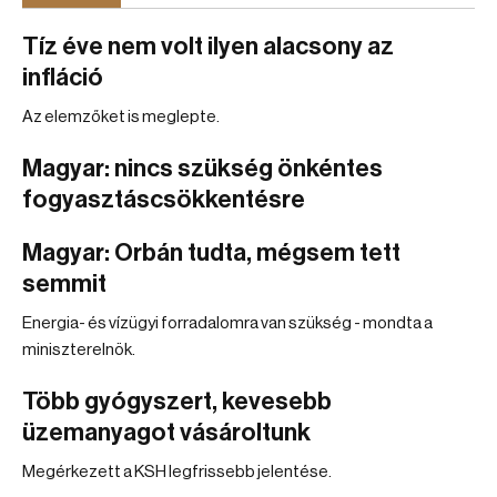
Tíz éve nem volt ilyen alacsony az
infláció
Az elemzőket is meglepte.
Magyar: nincs szükség önkéntes
fogyasztáscsökkentésre
Magyar: Orbán tudta, mégsem tett
semmit
Energia- és vízügyi forradalomra van szükség - mondta a
miniszterelnök.
Több gyógyszert, kevesebb
üzemanyagot vásároltunk
Megérkezett a KSH legfrissebb jelentése.