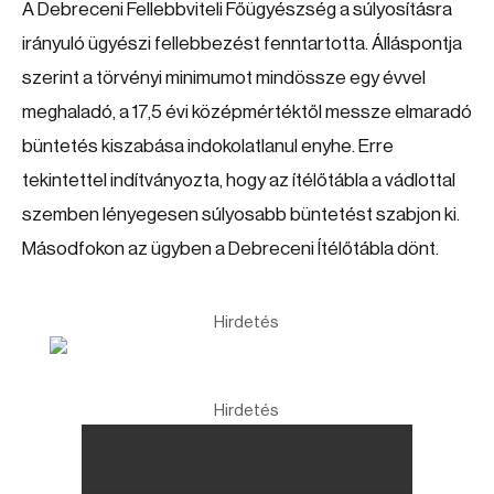
A Debreceni Fellebbviteli Főügyészség a súlyosításra
irányuló ügyészi fellebbezést fenntartotta. Álláspontja
szerint a törvényi minimumot mindössze egy évvel
meghaladó, a 17,5 évi középmértéktől messze elmaradó
büntetés kiszabása indokolatlanul enyhe. Erre
tekintettel indítványozta, hogy az ítélőtábla a vádlottal
szemben lényegesen súlyosabb büntetést szabjon ki.
Másodfokon az ügyben a Debreceni Ítélőtábla dönt.
Hirdetés
Hirdetés