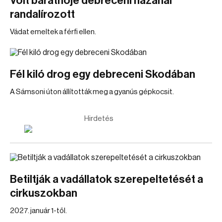
Volt barátnője debreceni házánál
randalírozott
Vádat emeltek a férfi ellen.
Fél kiló drog egy debreceni Skodában
A Sámsoni úton állították meg a gyanús gépkocsit.
Hirdetés
Betiltják a vadállatok szerepeltetését a
cirkuszokban
2027. január 1-től.