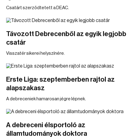
Csatárt szerződtetett a DEAC.
Távozott Debrecenből az egyik legjobb
csatár
Visszatér sikerei helyszínére.
Erste Liga: szeptemberben rajtol az
alapszakasz
A debreceniek hamarosan jégre lépnek.
A debreceni élsportoló az
államtudományok doktora