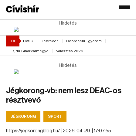
Hirdetés
TOP
DVSC
Debrecen
Debreceni Egyetem
Hajdú-Bihar vármegye
Választás 2026
Hirdetés
Jégkorong-vb: nem lesz DEAC-os
résztvevő
JÉGKORONG
SPORT
https://jegkorongblog.hu/ |
2026. 04. 29. | 17:07:55