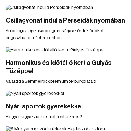
Csillagvonat indul a Perseidák nyomában
Különleges éjszakai program várja az érdeklődőket
augusztusban Debrecenben.
Harmonikus és időtálló kert a Gulyás
Tüzéppel
Válaszd a Semmelrock prémium térburkolatait!
Nyári sportok gyerekekkel
Hogyan vigyázzunk a saját testünkre is?