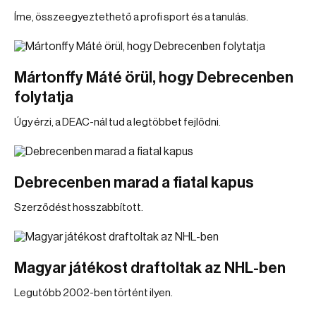
Íme, összeegyeztethető a profi sport és a tanulás.
Mártonffy Máté örül, hogy Debrecenben
folytatja
Úgy érzi, a DEAC-nál tud a legtöbbet fejlődni.
Debrecenben marad a fiatal kapus
Szerződést hosszabbított.
Magyar játékost draftoltak az NHL-ben
Legutóbb 2002-ben történt ilyen.