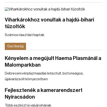
Viharkárokhoz vonultak a hajdú-bihari
tűzoltók
Számos riasztást kaptak.
Gazdaság
Kényelem a megújult Haema Plasmánál a
Malomparkban
Debreceni vérplazmaadás letisztult, biztonságos,
újjávarázsolt környezetben.
Fejlesztenék a kamerarendszert
Nyíracsádon
Több eszközt is vásárolnának.