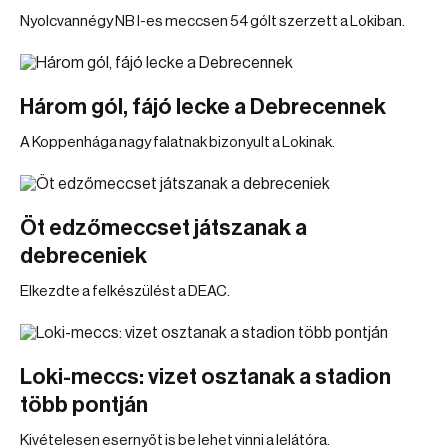
Nyolcvannégy NB I-es meccsen 54 gólt szerzett a Lokiban.
Három gól, fájó lecke a Debrecennek
A Koppenhága nagy falatnak bizonyult a Lokinak.
Öt edzőmeccset játszanak a
debreceniek
Elkezdte a felkészülést a DEAC.
Loki-meccs: vizet osztanak a stadion
több pontján
Kivételesen esernyőt is be lehet vinni a lelátóra.