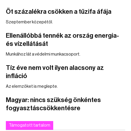
Öt százalékra csökken a tűzifa áfája
Szeptember közepétől.
Ellenállóbbá tennék az ország energia-
és vízellátását
Munkához lát a védelmi munkacsoport.
Tíz éve nem volt ilyen alacsony az
infláció
Az elemzőket is meglepte.
Magyar: nincs szükség önkéntes
fogyasztáscsökkentésre
Támogatott tartalom