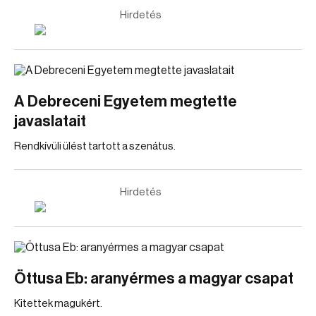
Hirdetés
A Debreceni Egyetem megtette
javaslatait
Rendkívüli ülést tartott a szenátus.
Hirdetés
Öttusa Eb: aranyérmes a magyar csapat
Kitettek magukért.