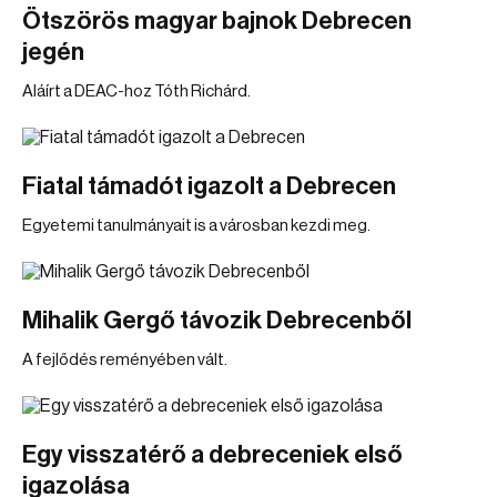
Ötszörös magyar bajnok Debrecen
jegén
Aláírt a DEAC-hoz Tóth Richárd.
Fiatal támadót igazolt a Debrecen
Egyetemi tanulmányait is a városban kezdi meg.
Mihalik Gergő távozik Debrecenből
A fejlődés reményében vált.
Egy visszatérő a debreceniek első
igazolása