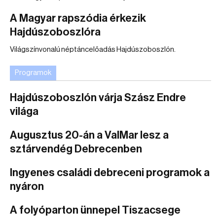
A Magyar rapszódia érkezik
Hajdúszoboszlóra
Világszínvonalú néptáncelőadás Hajdúszoboszlón.
Programok
Hajdúszoboszlón várja Szász Endre
világa
Augusztus 20-án a ValMar lesz a
sztárvendég Debrecenben
Ingyenes családi debreceni programok a
nyáron
A folyóparton ünnepel Tiszacsege