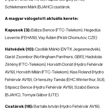
Schlekmann Márk (BJAHC) csatárok.
A magyar válogatott aktuális kerete:
Kapusok (3):
Bálizs Bence (FTC-Telekom), Hegedüs
Levente (FEHA19), Vay Ádám (Piráti Chomutov, CZE)
Hátvédek (10):
Csollák Márkó (DVTK Jegesmedvék),
Garát Zsombor (Nottingham Panthers, GBR), Hadobás
Zétény (FTC-Telekom), Horváth Donát (Hydro Fehérvár
AV19), Horváth Milán (FTC-Telekom), Kiss Roland (Hydro
Fehérvár AV19), Ortenszky Tamás (EHC Winterthur, SUI),
Stipsicz Bence (Hydro Fehérvár AV19), Szabó Bence
(BJAHC), Tornyai Gábor (UTE)
Csatárok (18):
Bartalis István (Hydro Fehérvár AV19),