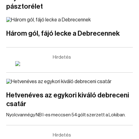
pásztorélet
Három gól, fájó lecke a Debrecennek
Hirdetés
Hetvenéves az egykori kiváló debreceni
csatár
Nyolcvannégy NB I-es meccsen 54 gólt szerzett a Lokiban.
Hirdetés