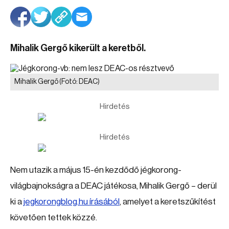
Mihalik Gergő kikerült a keretből.
Mihalik Gergő
(Fotó: DEAC)
Hirdetés
Hirdetés
Nem utazik a május 15-én kezdődő jégkorong-
világbajnokságra a DEAC játékosa, Mihalik Gergő – derül
ki a
jegkorongblog.hu írásából
, amelyet a keretszűkítést
követően tettek közzé.