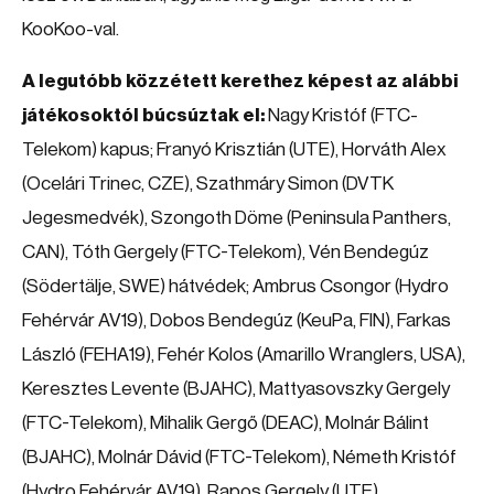
KooKoo-val.
A legutóbb közzétett kerethez képest az alábbi
játékosoktól búcsúztak el:
Nagy Kristóf (FTC-
Telekom) kapus; Franyó Krisztián (UTE), Horváth Alex
(Ocelári Trinec, CZE), Szathmáry Simon (DVTK
Jegesmedvék), Szongoth Döme (Peninsula Panthers,
CAN), Tóth Gergely (FTC-Telekom), Vén Bendegúz
(Södertälje, SWE) hátvédek; Ambrus Csongor (Hydro
Fehérvár AV19), Dobos Bendegúz (KeuPa, FIN), Farkas
László (FEHA19), Fehér Kolos (Amarillo Wranglers, USA),
Keresztes Levente (BJAHC), Mattyasovszky Gergely
(FTC-Telekom), Mihalik Gergő (DEAC), Molnár Bálint
(BJAHC), Molnár Dávid (FTC-Telekom), Németh Kristóf
(Hydro Fehérvár AV19), Rapos Gergely (UTE),