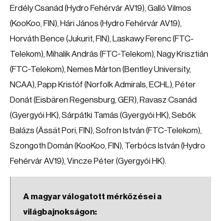
Erdély Csanád (Hydro Fehérvár AV19), Galló Vilmos
(KooKoo, FIN), Hári János (Hydro Fehérvár AV19),
Horváth Bence (Jukurit, FIN), Laskawy Ferenc (FTC-
Telekom), Mihalik András (FTC-Telekom), Nagy Krisztián
(FTC-Telekom), Nemes Márton (Bentley University,
NCAA), Papp Kristóf (Norfolk Admirals, ECHL), Péter
Donát (Eisbären Regensburg, GER), Ravasz Csanád
(Gyergyói HK), Sárpátki Tamás (Gyergyói HK), Sebők
Balázs (Ässät Pori, FIN), Sofron István (FTC-Telekom),
Szongoth Domán (KooKoo, FIN), Terbócs István (Hydro
Fehérvár AV19), Vincze Péter (Gyergyói HK).
A magyar válogatott mérkőzései a
világbajnokságon: