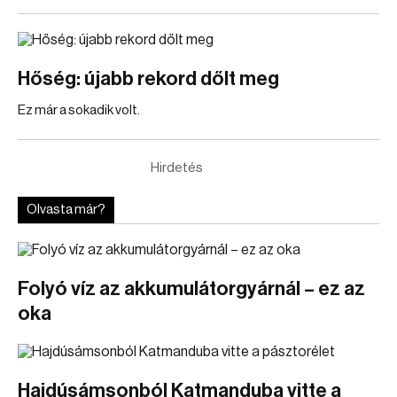
Hőség: újabb rekord dőlt meg
Ez már a sokadik volt.
Hirdetés
Olvasta már?
Folyó víz az akkumulátorgyárnál – ez az
oka
Hajdúsámsonból Katmanduba vitte a