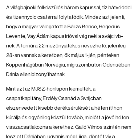
A világbajnoki felkészülés három kapussal, tíz hátvéddel
és tizennyolc csatárral folytatódik. Mindez azt jelenti,
hogy a magyar válogatott a Bálizs Bence, Hegedüs
Levente, Vay Ádám kapustrióval vág neki a svájci vb-
nek. A tornára 22 mezőnyjátékos nevezhető, jelenleg
28-an vannak a keretben, ők május 1-jén, pénteken
Koppenhágában Norvégia, míg szombaton Odensében
Dánia ellen bizonyíthatnak.
Mint azt az MJSZ-honlapon kiemelték, a
csapatkapitány, Erdély Csanád a Svájcban
elszenvedett kisebb deréksérülését a héten itthon
kúrálja és egyénileg készül tovább, mielőtt a jövő héten
visszacsatlakozna a kerethez. Galló Vilmos szintén nem
lesz ott Dániában, ugyanis még Liiga-döntőt vív a