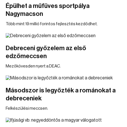
Épülhet a műfüves sportpálya
Nagymacson
Több mint 19 millió forintos fejlesztés kezdődhet.
Debreceni győzelem az első
edzőmeccsen
Mezőkövesden nyert a DEAC.
Másodszor is legyőzték a románokat a
debreceniek
Felkészülési meccsen.