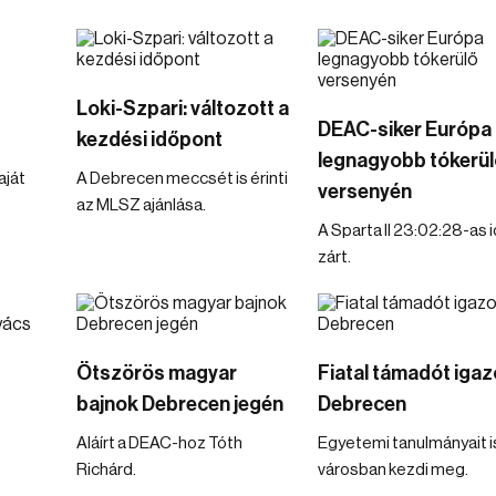
Loki-Szpari: változott a
DEAC-siker Európa
kezdési időpont
legnagyobb tókerül
aját
A Debrecen meccsét is érinti
versenyén
az MLSZ ajánlása.
A Sparta II 23:02:28-as 
zárt.
Ötszörös magyar
Fiatal támadót igazo
bajnok Debrecen jegén
Debrecen
Aláírt a DEAC-hoz Tóth
Egyetemi tanulmányait i
Richárd.
városban kezdi meg.