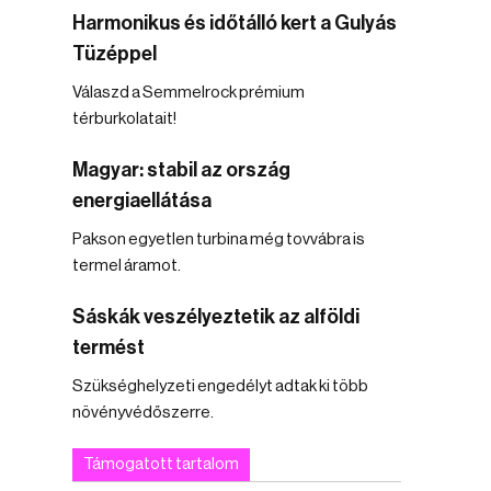
Harmonikus és időtálló kert a Gulyás
Tüzéppel
Válaszd a Semmelrock prémium
térburkolatait!
Magyar: stabil az ország
energiaellátása
Pakson egyetlen turbina még tovvábra is
termel áramot.
Sáskák veszélyeztetik az alföldi
termést
Szükséghelyzeti engedélyt adtak ki több
növényvédőszerre.
Támogatott tartalom