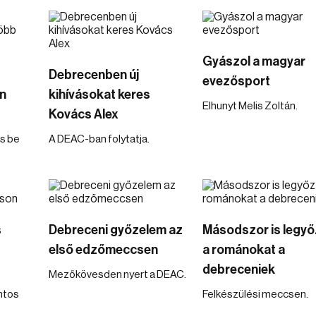
Gyászol a magyar
Debrecenben új
evezősport
n
kihívásokat keres
Elhunyt Melis Zoltán.
Kovács Alex
is be
A DEAC-ban folytatja.
s
Debreceni győzelem az
Másodszor is legyő
első edzőmeccsen
a románokat a
debreceniek
Mezőkövesden nyert a DEAC.
intos
Felkészülési meccsen.