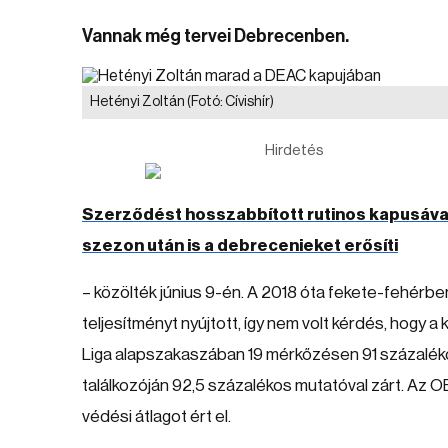
Vannak még tervei Debrecenben.
Hetényi Zoltán
(Fotó: Cívishír)
Hirdetés
Szerződést hosszabbított rutinos kapusáva
szezon után is a debrecenieket erősíti
– közölték június 9-én. A 2018 óta fekete-fehérb
teljesítményt nyújtott, így nem volt kérdés, hogy a
Liga alapszakaszában 19 mérkőzésen 91 százaléko
találkozóján 92,5 százalékos mutatóval zárt. Az 
védési átlagot ért el.