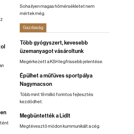
Soha ilyen magas hőmérsékletet nem
mértek még.
Gazdaság
Több gyógyszert, kevesebb
ol
üzemanyagot vásároltunk
Megérkezett a KSH legfrissebb jelentése.
an
Épülhet a műfüves sportpálya
Nagymacson
Több mint 19 millió forintos fejlesztés
kezdődhet.
ben
Megbüntették a Lidlt
tént
Megtévesztő módon kummunikált a cég.