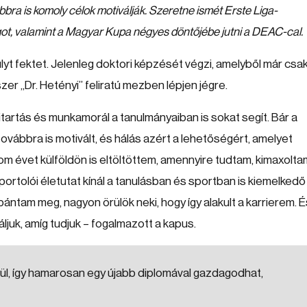
ra is komoly célok motiválják. Szeretne ismét Erste Liga-
got, valamint a Magyar Kupa négyes döntőjébe jutni a DEAC-cal.
lyt fektet. Jelenleg doktori képzését végzi, amelyből már csa
zer „Dr. Hetényi” feliratú mezben lépjen jégre.
tartás és munkamorál a tanulmányaiban is sokat segít. Bár a
vábbra is motivált, és hálás azért a lehetőségért, amelyet
 évet külföldön is eltöltöttem, amennyire tudtam, kimaxolta
portolói életutat kínál a tanulásban és sportban is kiemelkedő
bántam meg, nagyon örülök neki, hogy így alakult a karrierem. É
ljuk, amíg tudjuk – fogalmazott a kapus.
zül, így hamarosan egy újabb diplomával gazdagodhat,