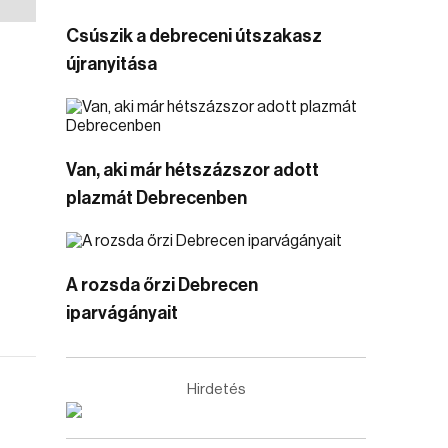
Csúszik a debreceni útszakasz
újranyitása
Van, aki már hétszázszor adott
plazmát Debrecenben
A rozsda őrzi Debrecen
iparvágányait
Hirdetés