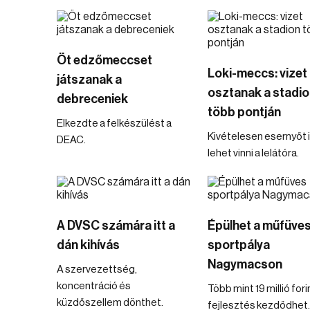
Öt edzőmeccset
Loki-meccs: vizet
játszanak a
osztanak a stadio
debreceniek
több pontján
Elkezdte a felkészülést a
Kivételesen esernyőt 
DEAC.
lehet vinni a lelátóra.
A DVSC számára itt a
Épülhet a műfüve
dán kihívás
sportpálya
Nagymacson
A szervezettség,
koncentráció és
Több mint 19 millió for
küzdőszellem dönthet.
fejlesztés kezdődhet.