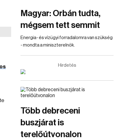
Magyar: Orbán tudta,
mégsem tett semmit
Energia- és vízügyi forradalomra van szükség
- mondta a miniszterelnök.
Hirdetés
-os
te
Több debreceni
buszjárat is
terelőútvonalon