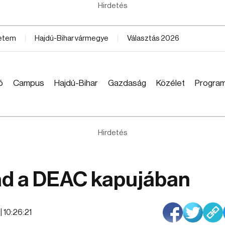
Hirdetés
yetem
Hajdú-Bihar vármegye
Választás 2026
ó
Campus
Hajdú-Bihar
Gazdaság
Közélet
Progra
Hirdetés
ad a DEAC kapujában
| 10:26:21