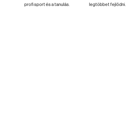
profi sport és a tanulás.
legtöbbet fejlődni.