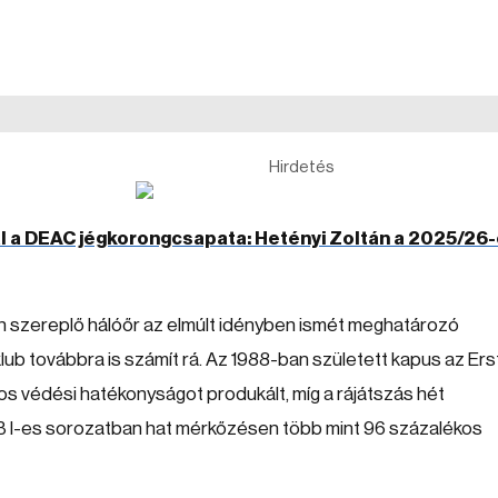
Hirdetés
l a DEAC jégkorongcsapata: Hetényi Zoltán a 2025/26
en szereplő hálóőr az elmúlt idényben ismét meghatározó
 klub továbbra is számít rá. Az 1988-ban született kapus az Ers
s védési hatékonyságot produkált, míg a rájátszás hét
OB I-es sorozatban hat mérkőzésen több mint 96 százalékos