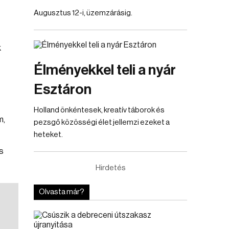
Augusztus 12-i, üzemzárásig.
k
Élményekkel teli a nyár
Esztáron
Holland önkéntesek, kreatív táborok és
m,
pezsgő közösségi élet jellemzi ezeket a
heteket.
s
Hirdetés
Olvasta már?