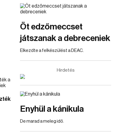
Öt edzőmeccset
játszanak a debreceniek
Elkezdte a felkészülést a DEAC.
Hirdetés
zték
Enyhül a kánikula
De marad a meleg idő.