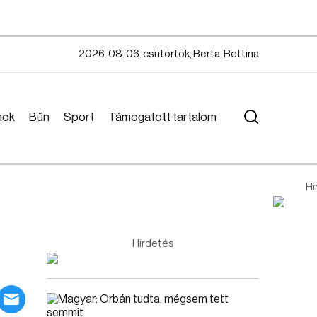
2026. 08. 06. csütörtök, Berta, Bettina
mok
Bűn
Sport
Támogatott tartalom
Hi
Hirdetés