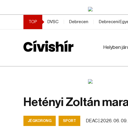
TOP
DVSC
Debrecen
Debreceni Eg
Helyben jár
Hetényi Zoltán mar
DEAC |
2026. 06. 09. 
JÉGKORONG
SPORT