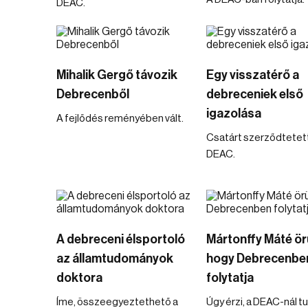
DEAC.
Mihalik Gergő távozik
Egy visszatérő a
Debrecenből
debreceniek első
igazolása
A fejlődés reményében vált.
Csatárt szerződtetett
DEAC.
A debreceni élsportoló
Mártonffy Máté örü
az államtudományok
hogy Debrecenbe
doktora
folytatja
Íme, összeegyeztethető a
Úgy érzi, a DEAC-nál tu