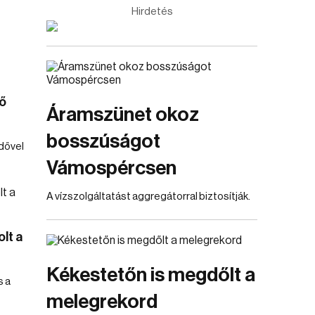
Hirdetés
ő
Áramszünet okoz
bosszúságot
idővel
Vámospércsen
A vízszolgáltatást aggregátorral biztosítják.
lt a
Kékestetőn is megdőlt a
s a
melegrekord