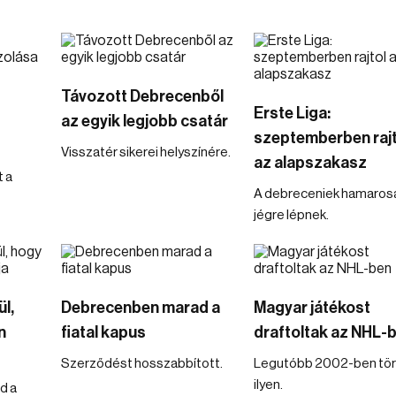
Távozott Debrecenből
Erste Liga:
az egyik legjobb csatár
szeptemberben rajt
Visszatér sikerei helyszínére.
az alapszakasz
 a
A debreceniek hamaros
jégre lépnek.
l,
Debrecenben marad a
Magyar játékost
n
fiatal kapus
draftoltak az NHL-
Szerződést hosszabbított.
Legutóbb 2002-ben tör
ilyen.
d a