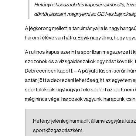
Hetényi a hosszabbítás kapcsán elmondta, tovább
döntőt játszani, megnyerni az OB I-es bajnoksá
A jégkorong mellett a tanulmányaira is nagy hangsú
három féléve van hátra. Egyik nagy álma, hogy egys
A rutinos kapus szerint a sportban megszerzett ki
szezonok és a vizsgaidőszakok egymást követik, to
Debrecenben kapott. – A pályafutásom során három
aztán jött a debreceni lehetőség, itt az egyetem s
sportolóknak, úgyhogy jó fele sodort az élet, nem 
még nincs vége, harcosok vagyunk, harapunk, csiná
Hetényi jelenleg harmadik államvizsgájára kés
sportközgazdászként.