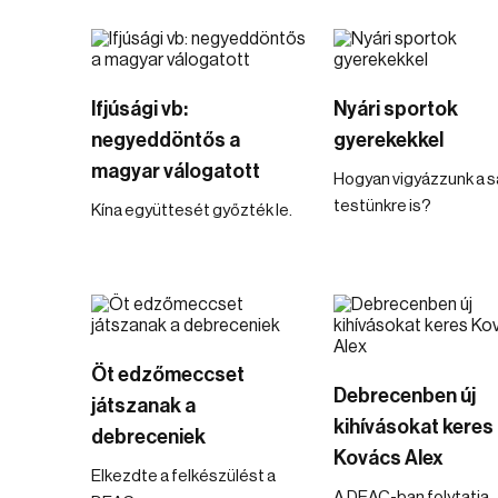
Ifjúsági vb:
Nyári sportok
negyeddöntős a
gyerekekkel
magyar válogatott
Hogyan vigyázzunk a s
testünkre is?
Kína együttesét győzték le.
Öt edzőmeccset
Debrecenben új
játszanak a
kihívásokat keres
debreceniek
Kovács Alex
Elkezdte a felkészülést a
A DEAC-ban folytatja.