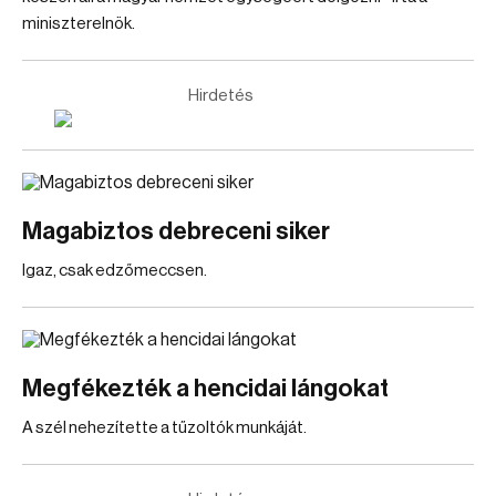
miniszterelnök.
Hirdetés
Magabiztos debreceni siker
Igaz, csak edzőmeccsen.
Megfékezték a hencidai lángokat
A szél nehezítette a tűzoltók munkáját.