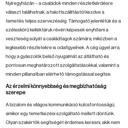
Nyíregyházán – a családok minden részletkérdésre
választ találhatnak, a halottszállítástól kezdve a
temetés teljes szervezéséig. Támogató jelenlétük és a
széleskörű kelléktáruk révén képesek enyhíteni a
veszteség súlyát a családtagok számára, miközben a
legkisebb részletekre is odafigyelnek. A cég ügyel arra,
hogy a gyászolók belső nyugalmát az átlátható és
pontosan meghatározott szolgáltatásokkal, valamint a
minden pillanatban elérhető támogatással segítse.
Az érzelmi könnyebbség és megbízhatóság
szerepe
A bizalom és világos kommunikáció kulcsfontosságú,
amikor egy temetkezési szolgáltató mellett döntünk.
Olyan szakértők segítségét érdemes keresni, akik nem