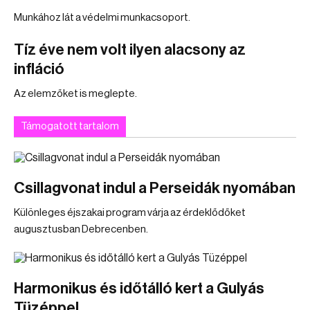
Munkához lát a védelmi munkacsoport.
Tíz éve nem volt ilyen alacsony az
infláció
Az elemzőket is meglepte.
Támogatott tartalom
Csillagvonat indul a Perseidák nyomában
Különleges éjszakai program várja az érdeklődőket
augusztusban Debrecenben.
Harmonikus és időtálló kert a Gulyás
Tüzéppel