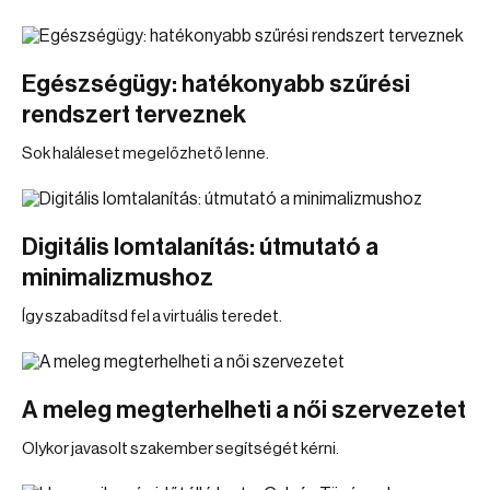
Egészségügy: hatékonyabb szűrési
rendszert terveznek
Sok haláleset megelőzhető lenne.
Digitális lomtalanítás: útmutató a
minimalizmushoz
Így szabadítsd fel a virtuális teredet.
A meleg megterhelheti a női szervezetet
Olykor javasolt szakember segítségét kérni.