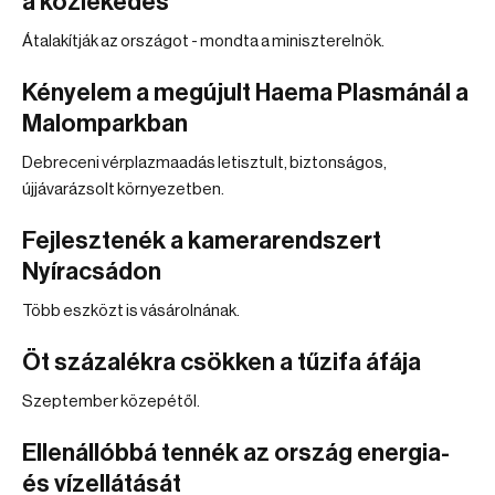
a közlekedés
Átalakítják az országot - mondta a miniszterelnök.
Kényelem a megújult Haema Plasmánál a
Malomparkban
Debreceni vérplazmaadás letisztult, biztonságos,
újjávarázsolt környezetben.
Fejlesztenék a kamerarendszert
Nyíracsádon
Több eszközt is vásárolnának.
Öt százalékra csökken a tűzifa áfája
Szeptember közepétől.
Ellenállóbbá tennék az ország energia-
és vízellátását