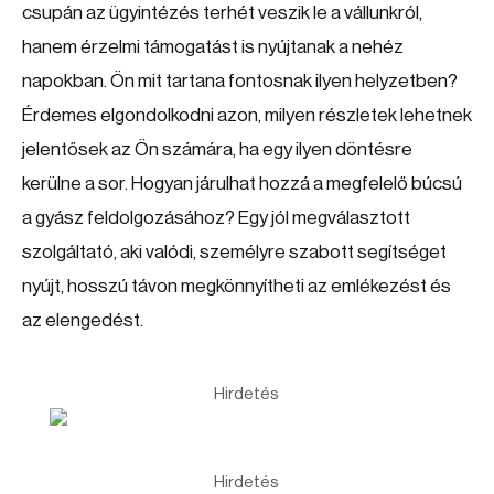
csupán az ügyintézés terhét veszik le a vállunkról,
hanem érzelmi támogatást is nyújtanak a nehéz
napokban. Ön mit tartana fontosnak ilyen helyzetben?
Érdemes elgondolkodni azon, milyen részletek lehetnek
jelentősek az Ön számára, ha egy ilyen döntésre
kerülne a sor. Hogyan járulhat hozzá a megfelelő búcsú
a gyász feldolgozásához? Egy jól megválasztott
szolgáltató, aki valódi, személyre szabott segítséget
nyújt, hosszú távon megkönnyítheti az emlékezést és
az elengedést.
Hirdetés
Hirdetés