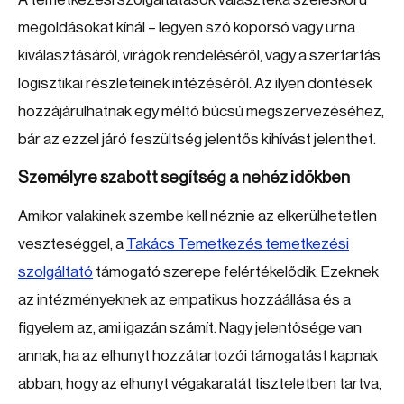
megoldásokat kínál – legyen szó koporsó vagy urna
kiválasztásáról, virágok rendeléséről, vagy a szertartás
logisztikai részleteinek intézéséről. Az ilyen döntések
hozzájárulhatnak egy méltó búcsú megszervezéséhez,
bár az ezzel járó feszültség jelentős kihívást jelenthet.
Személyre szabott segítség a nehéz időkben
Amikor valakinek szembe kell néznie az elkerülhetetlen
veszteséggel, a
Takács Temetkezés temetkezési
szolgáltató
támogató szerepe felértékelődik. Ezeknek
az intézményeknek az empatikus hozzáállása és a
figyelem az, ami igazán számít. Nagy jelentősége van
annak, ha az elhunyt hozzátartozói támogatást kapnak
abban, hogy az elhunyt végakaratát tiszteletben tartva,