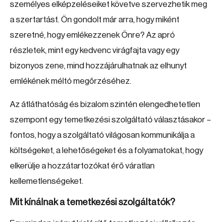
személyes elképzeléseiket követve szervezhetik meg
a szertartást. Ön gondolt már arra, hogy miként
szeretné, hogy emlékezzenek Önre? Az apró
részletek, mint egy kedvenc virágfajta vagy egy
bizonyos zene, mind hozzájárulhatnak az elhunyt
emlékének méltó megőrzéséhez.
Az átláthatóság és bizalom szintén elengedhetetlen
szempont egy temetkezési szolgáltató választásakor –
fontos, hogy a szolgáltató világosan kommunikálja a
költségeket, a lehetőségeket és a folyamatokat, hogy
elkerülje a hozzátartozókat érő váratlan
kellemetlenségeket.
Mit kínálnak a temetkezési szolgáltatók?