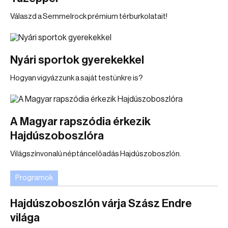
Válaszd a Semmelrock prémium térburkolatait!
Nyári sportok gyerekekkel
Hogyan vigyázzunk a saját testünkre is?
A Magyar rapszódia érkezik
Hajdúszoboszlóra
Világszínvonalú néptáncelőadás Hajdúszoboszlón.
Programok
Hajdúszoboszlón várja Szász Endre
világa