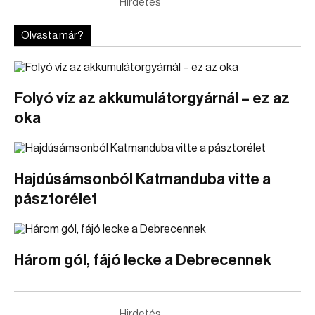
Hirdetés
Olvasta már?
Folyó víz az akkumulátorgyárnál – ez az
oka
Hajdúsámsonból Katmanduba vitte a
pásztorélet
Három gól, fájó lecke a Debrecennek
Hirdetés