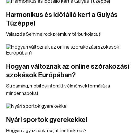
Harmonikus és időtálló kert a Gulyás
Tüzéppel
Válaszd a Semmelrock prémium térburkolatait!
Hogyan változnak az online szórakozási
szokások Európában?
Streaming, mobil és interaktív élmények formálják a
mindennapokat.
Nyári sportok gyerekekkel
Hogyan vigyázzunk a saját testünkre is?