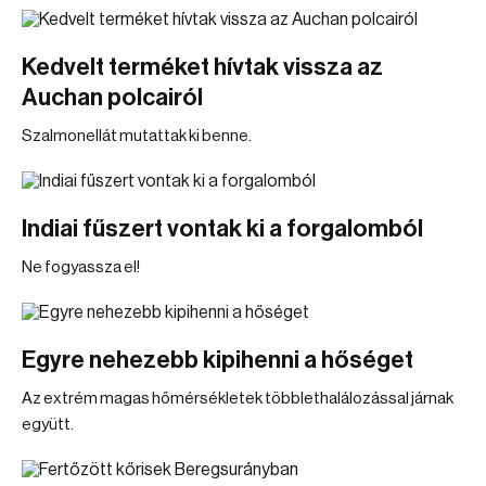
Kedvelt terméket hívtak vissza az
Auchan polcairól
Szalmonellát mutattak ki benne.
Indiai fűszert vontak ki a forgalomból
Ne fogyassza el!
Egyre nehezebb kipihenni a hőséget
Az extrém magas hőmérsékletek többlethalálozással járnak
együtt.