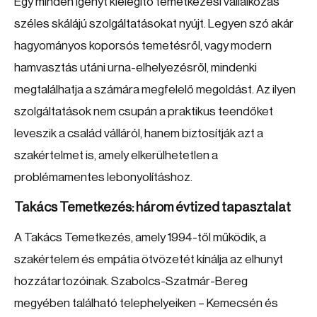
Egy minden igényt kielégítő temetkezési vállalkozás
széles skálájú szolgáltatásokat nyújt. Legyen szó akár
hagyományos koporsós temetésről, vagy modern
hamvasztás utáni urna-elhelyezésről, mindenki
megtalálhatja a számára megfelelő megoldást. Az ilyen
szolgáltatások nem csupán a praktikus teendőket
leveszik a család válláról, hanem biztosítják azt a
szakértelmet is, amely elkerülhetetlen a
problémamentes lebonyolításhoz.
Takács Temetkezés: három évtized tapasztalat
A Takács Temetkezés, amely 1994-től működik, a
szakértelem és empátia ötvözetét kínálja az elhunyt
hozzátartozóinak. Szabolcs-Szatmár-Bereg
megyében található telephelyeiken – Kemecsén és