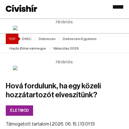
Hirdetés
TOP
DVSC
Debrecen
Debreceni Egyetem
Hajdú-Bihar vármegye
Választás 2026
Hirdetés
Hová fordulunk, ha egy közeli
hozzátartozót elveszítünk?
ÉLETMÓD
Támogatott tartalom |
2026. 06. 15. | 13:01:13