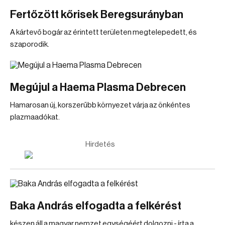
Fertőzött kőrisek Beregsurányban
A kártevő bogár az érintett területen megtelepedett, és
szaporodik.
Megújul a Haema Plasma Debrecen
Hamarosan új, korszerűbb környezet várja az önkéntes
plazmaadókat.
Hirdetés
Baka András elfogadta a felkérést
készen áll a magyar nemzet egységéért dolgozni - írta a