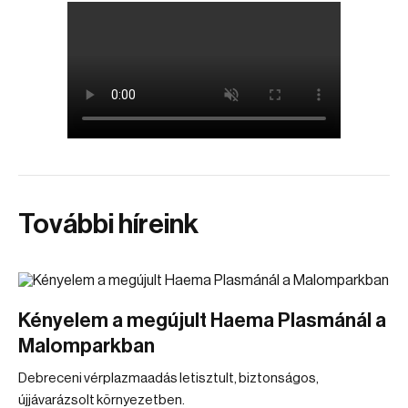
További híreink
Kényelem a megújult Haema Plasmánál a
Malomparkban
Debreceni vérplazmaadás letisztult, biztonságos,
újjávarázsolt környezetben.