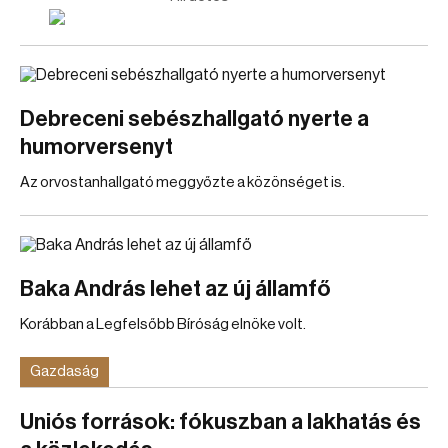
Debreceni sebészhallgató nyerte a
humorversenyt
Az orvostanhallgató meggyőzte a közönséget is.
Baka András lehet az új államfő
Korábban a Legfelsőbb Bíróság elnöke volt.
Gazdaság
Uniós források: fókuszban a lakhatás és