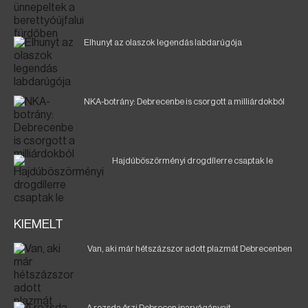
Elhunyt az olaszok legendás labdarúgója
NKA-botrány: Debrecenbe is csorgott a milliárdokból
Hajdúböszörményi drogdílerre csaptak le
KIEMELT
Van, aki már hétszázszor adott plazmát Debrecenben
A rozsda őrzi Debrecen iparvágányait