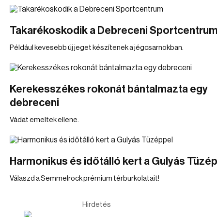
Takarékoskodik a Debreceni Sportcentru
Például kevesebb új jeget készítenek a jégcsarnokban.
Kerekesszékes rokonát bántalmazta egy
debreceni
Vádat emeltek ellene.
Harmonikus és időtálló kert a Gulyás Tüzé
Válaszd a Semmelrock prémium térburkolatait!
Hirdetés