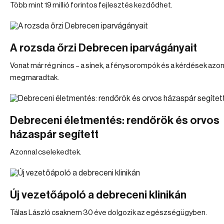
Több mint 19 millió forintos fejlesztés kezdődhet.
A rozsda őrzi Debrecen iparvágányait
Vonat már rég nincs – a sínek, a fénysorompók és a kérdések azo
megmaradtak.
Debreceni életmentés: rendőrök és orvos
házaspár segített
Azonnal cselekedtek.
Új vezetőápoló a debreceni klinikán
Tálas László csaknem 30 éve dolgozik az egészségügyben.