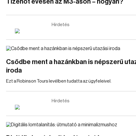
Tizenöt évesen az M3-ason – hogyan?
Hirdetés
Csődbe ment a hazánkban is népszerű uta
iroda
Ezt a Robinson Tours levélben tudatta az ügyfeleivel.
Hirdetés