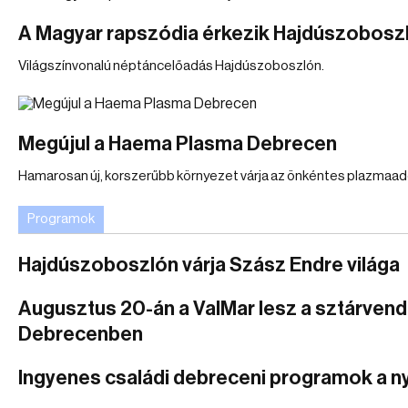
A Magyar rapszódia érkezik Hajdúszobosz
Világszínvonalú néptáncelőadás Hajdúszoboszlón.
Megújul a Haema Plasma Debrecen
Hamarosan új, korszerűbb környezet várja az önkéntes plazmaad
Programok
Hajdúszoboszlón várja Szász Endre világa
Augusztus 20-án a ValMar lesz a sztárven
Debrecenben
Ingyenes családi debreceni programok a n