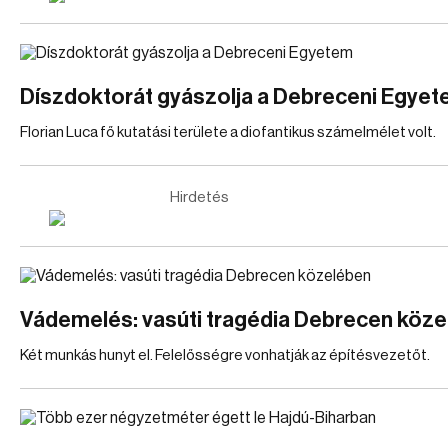
Díszdoktorát gyászolja a Debreceni Egye
Florian Luca fő kutatási területe a diofantikus számelmélet volt.
Hirdetés
Vádemelés: vasúti tragédia Debrecen köz
Két munkás hunyt el. Felelősségre vonhatják az építésvezetőt.