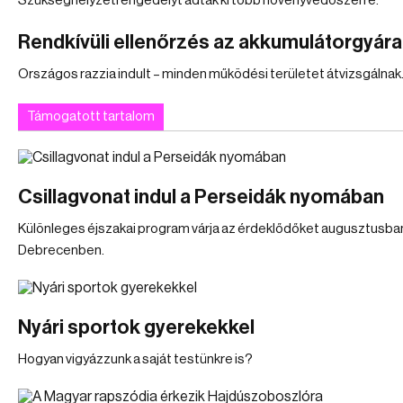
Szükséghelyzeti engedélyt adtak ki több növényvédőszerre.
Rendkívüli ellenőrzés az akkumulátorgyára
Országos razzia indult – minden működési területet átvizsgálnak
Támogatott tartalom
Csillagvonat indul a Perseidák nyomában
Különleges éjszakai program várja az érdeklődőket augusztusba
Debrecenben.
Nyári sportok gyerekekkel
Hogyan vigyázzunk a saját testünkre is?