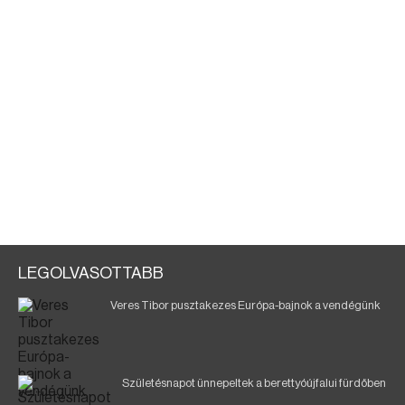
LEGOLVASOTTABB
Veres Tibor pusztakezes Európa-bajnok a vendégünk
Születésnapot ünnepeltek a berettyóújfalui fürdőben