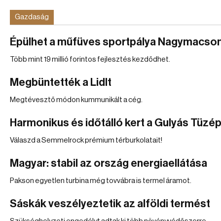
Gazdaság
Épülhet a műfüves sportpálya Nagymacso
Több mint 19 millió forintos fejlesztés kezdődhet.
Megbüntették a Lidlt
Megtévesztő módon kummunikált a cég.
Harmonikus és időtálló kert a Gulyás Tüzé
Válaszd a Semmelrock prémium térburkolatait!
Magyar: stabil az ország energiaellátása
Pakson egyetlen turbina még tovvábra is termel áramot.
Sáskák veszélyeztetik az alföldi termést