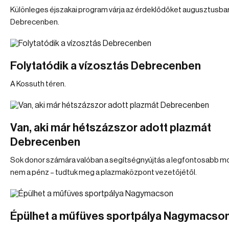
Különleges éjszakai program várja az érdeklődőket augusztusba
Debrecenben.
Folytatódik a vízosztás Debrecenben
A Kossuth téren.
Van, aki már hétszázszor adott plazmát
Debrecenben
Sok donor számára valóban a segítségnyújtás a legfontosabb mo
nem a pénz – tudtuk meg a plazmaközpont vezetőjétől.
Épülhet a műfüves sportpálya Nagymacso