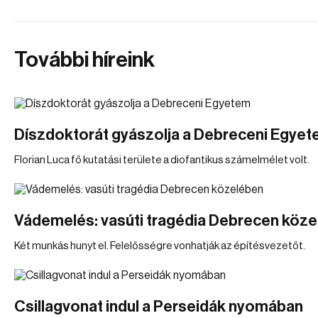
További híreink
Díszdoktorát gyászolja a Debreceni Egye
Florian Luca fő kutatási területe a diofantikus számelmélet volt.
Vádemelés: vasúti tragédia Debrecen köz
Két munkás hunyt el. Felelősségre vonhatják az építésvezetőt.
Csillagvonat indul a Perseidák nyomában