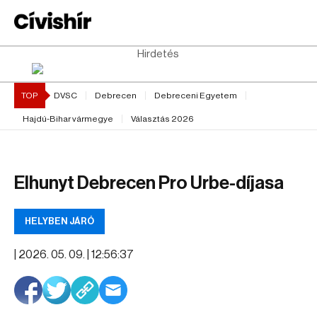
Hirdetés
TOP
DVSC
Debrecen
Debreceni Egyetem
Hajdú-Bihar vármegye
Választás 2026
Elhunyt Debrecen Pro Urbe-díjasa
HELYBEN JÁRÓ
|
2026. 05. 09. | 12:56:37