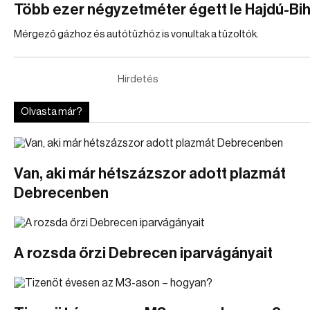
Több ezer négyzetméter égett le Hajdú-Bi
Mérgező gázhoz és autótűzhöz is vonultak a tűzoltók.
Hirdetés
Olvasta már?
Van, aki már hétszázszor adott plazmát
Debrecenben
A rozsda őrzi Debrecen iparvágányait