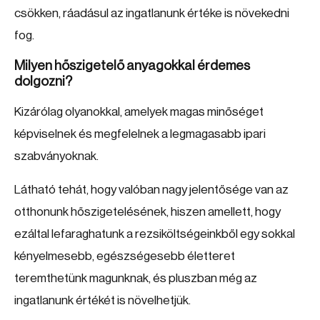
csökken, ráadásul az ingatlanunk értéke is növekedni
fog.
Milyen hőszigetelő anyagokkal érdemes
dolgozni?
Kizárólag olyanokkal, amelyek magas minőséget
képviselnek és megfelelnek a legmagasabb ipari
szabványoknak.
Látható tehát, hogy valóban nagy jelentősége van az
otthonunk hőszigetelésének, hiszen amellett, hogy
ezáltal lefaraghatunk a rezsiköltségeinkből egy sokkal
kényelmesebb, egészségesebb életteret
teremthetünk magunknak, és pluszban még az
ingatlanunk értékét is növelhetjük.