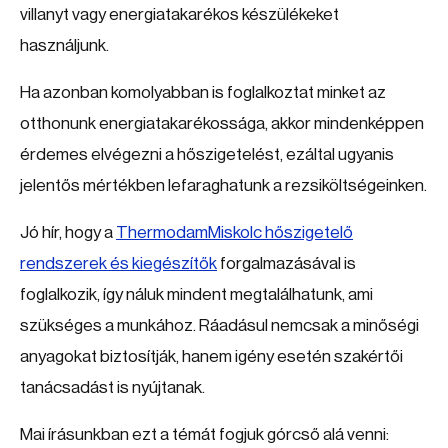
villanyt vagy energiatakarékos készülékeket
használjunk.
Ha azonban komolyabban is foglalkoztat minket az
otthonunk energiatakarékossága, akkor mindenképpen
érdemes elvégezni a hőszigetelést, ezáltal ugyanis
jelentős mértékben lefaraghatunk a rezsiköltségeinken.
Jó hír, hogy a
ThermodamMiskolc hőszigetelő
rendszerek és kiegészítők
forgalmazásával is
foglalkozik, így náluk mindent megtalálhatunk, ami
szükséges a munkához. Ráadásul nemcsak a minőségi
anyagokat biztosítják, hanem igény esetén szakértői
tanácsadást is nyújtanak.
Mai írásunkban ezt a témát fogjuk górcső alá venni: