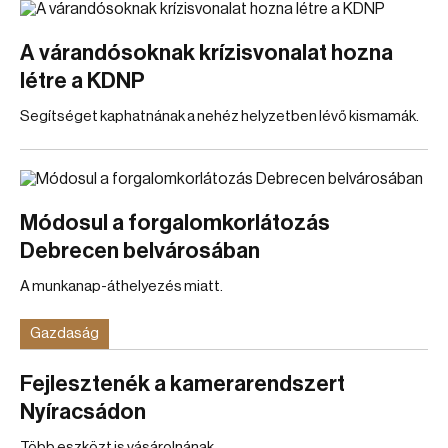
A várandósoknak krízisvonalat hozna
létre a KDNP
Segítséget kaphatnának a nehéz helyzetben lévő kismamák.
Módosul a forgalomkorlátozás
Debrecen belvárosában
A munkanap-áthelyezés miatt.
Gazdaság
Fejlesztenék a kamerarendszert
Nyíracsádon
Több eszközt is vásárolnának.