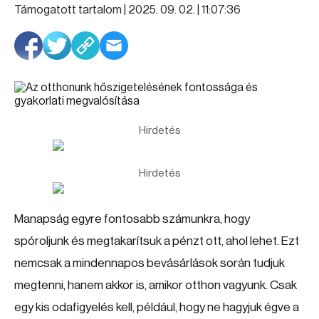
Támogatott tartalom |
2025. 09. 02. | 11:07:36
Hirdetés
Hirdetés
Manapság egyre fontosabb számunkra, hogy
spóroljunk és megtakarítsuk a pénzt ott, ahol lehet. Ezt
nemcsak a mindennapos bevásárlások során tudjuk
megtenni, hanem akkor is, amikor otthon vagyunk. Csak
egy kis odafigyelés kell, például, hogy ne hagyjuk égve a