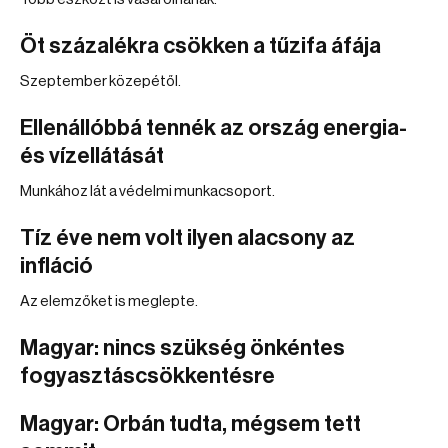
Öt százalékra csökken a tűzifa áfája
Szeptember közepétől.
Ellenállóbbá tennék az ország energia-
és vízellátását
Munkához lát a védelmi munkacsoport.
Tíz éve nem volt ilyen alacsony az
infláció
Az elemzőket is meglepte.
Magyar: nincs szükség önkéntes
fogyasztáscsökkentésre
Magyar: Orbán tudta, mégsem tett