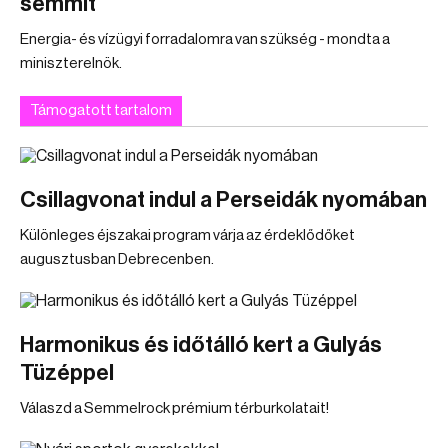
semmit
Energia- és vízügyi forradalomra van szükség - mondta a
miniszterelnök.
Támogatott tartalom
Csillagvonat indul a Perseidák nyomában
Különleges éjszakai program várja az érdeklődőket
augusztusban Debrecenben.
Harmonikus és időtálló kert a Gulyás
Tüzéppel
Válaszd a Semmelrock prémium térburkolatait!