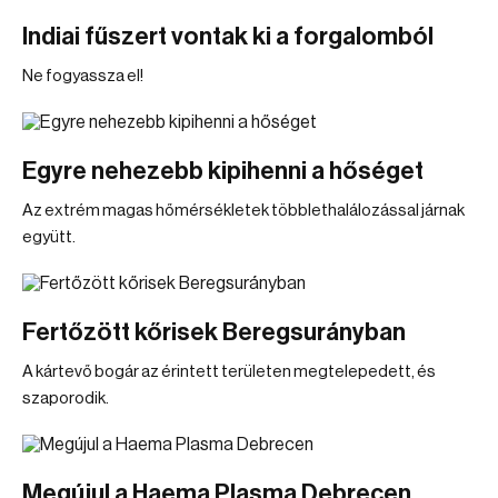
Indiai fűszert vontak ki a forgalomból
Ne fogyassza el!
Egyre nehezebb kipihenni a hőséget
Az extrém magas hőmérsékletek többlethalálozással járnak
együtt.
Fertőzött kőrisek Beregsurányban
A kártevő bogár az érintett területen megtelepedett, és
szaporodik.
Megújul a Haema Plasma Debrecen