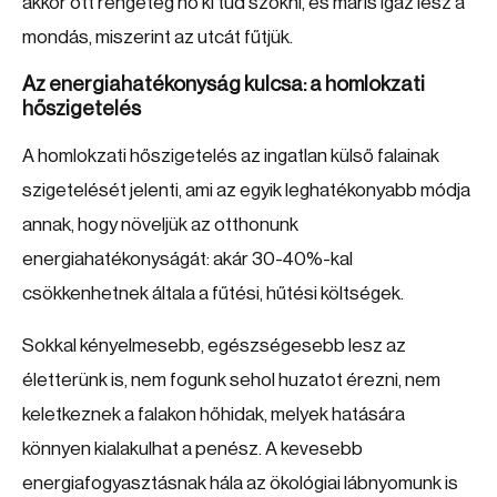
akkor ott rengeteg hő ki tud szökni, és máris igaz lesz a
mondás, miszerint az utcát fűtjük.
Az energiahatékonyság kulcsa: a homlokzati
hőszigetelés
A homlokzati hőszigetelés az ingatlan külső falainak
szigetelését jelenti, ami az egyik leghatékonyabb módja
annak, hogy növeljük az otthonunk
energiahatékonyságát: akár 30-40%-kal
csökkenhetnek általa a fűtési, hűtési költségek.
Sokkal kényelmesebb, egészségesebb lesz az
életterünk is, nem fogunk sehol huzatot érezni, nem
keletkeznek a falakon hőhidak, melyek hatására
könnyen kialakulhat a penész. A kevesebb
energiafogyasztásnak hála az ökológiai lábnyomunk is