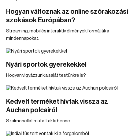
Hogyan változnak az online szórakozási
szokások Európában?
Streaming, mobil és interaktív élmények formálják a
mindennapokat.
Nyári sportok gyerekekkel
Hogyan vigyázzunk a saját testünkre is?
Kedvelt terméket hívtak vissza az
Auchan polcairól
Szalmonellát mutattak ki benne.