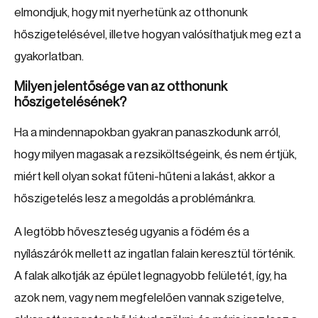
elmondjuk, hogy mit nyerhetünk az otthonunk
hőszigetelésével, illetve hogyan valósíthatjuk meg ezt a
gyakorlatban.
Milyen jelentősége van az otthonunk
hőszigetelésének?
Ha a mindennapokban gyakran panaszkodunk arról,
hogy milyen magasak a rezsiköltségeink, és nem értjük,
miért kell olyan sokat fűteni-hűteni a lakást, akkor a
hőszigetelés lesz a megoldás a problémánkra.
A legtöbb hőveszteség ugyanis a födém és a
nyílászárók mellett az ingatlan falain keresztül történik.
A falak alkotják az épület legnagyobb felületét, így, ha
azok nem, vagy nem megfelelően vannak szigetelve,