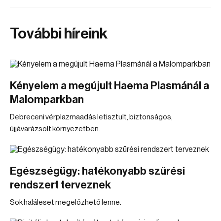
További híreink
Kényelem a megújult Haema Plasmánál a
Malomparkban
Debreceni vérplazmaadás letisztult, biztonságos,
újjávarázsolt környezetben.
Egészségügy: hatékonyabb szűrési
rendszert terveznek
Sok haláleset megelőzhető lenne.