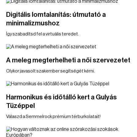
Digitális lomtalanítás: útmutató a
minimalizmushoz
Így szabadítsd fel a virtuális teredet.
A meleg megterhelheti a női szervezetet
Olykor javasolt szakember segítségét kérni.
Harmonikus és időtálló kert a Gulyás
Tüzéppel
Válaszd a Semmelrock prémium térburkolatait!