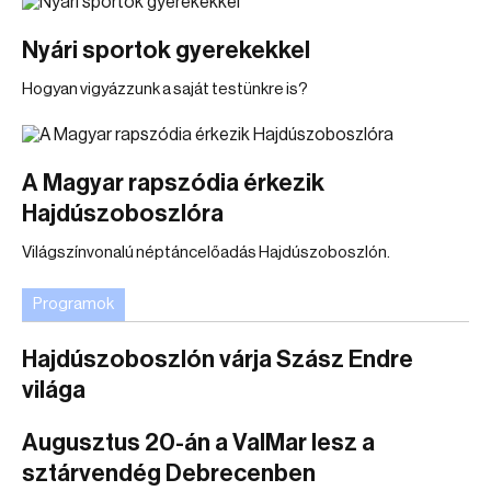
Nyári sportok gyerekekkel
Hogyan vigyázzunk a saját testünkre is?
A Magyar rapszódia érkezik
Hajdúszoboszlóra
Világszínvonalú néptáncelőadás Hajdúszoboszlón.
Programok
Hajdúszoboszlón várja Szász Endre
világa
Augusztus 20-án a ValMar lesz a
sztárvendég Debrecenben