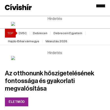
Hirdetés
TOP
DVSC
Debrecen
Debreceni Egyetem
Hajdú-Bihar vármegye
Választás 2026
Hirdetés
Az otthonunk hőszigetelésének
fontossága és gyakorlati
megvalósítása
ÉLETMÓD