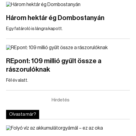
Három hektár ég Dombostanyán
Egy fatároló is lángra kapott.
REpont: 109 millió gyűlt össze a
rászorulóknak
Fél év alatt.
Hirdetés
Olvasta már?