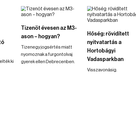
Tizenöt évesen az M3-
Hőség: rövidített
ason – hogyan?
tó
nyitvatartás a
Tizenegy jogsértés miatt
Hortobágyi
nyomoznak a furgontolvaj
Vadasparkban
lték ki
gyerek ellen Debrecenben.
Visszavonásig.