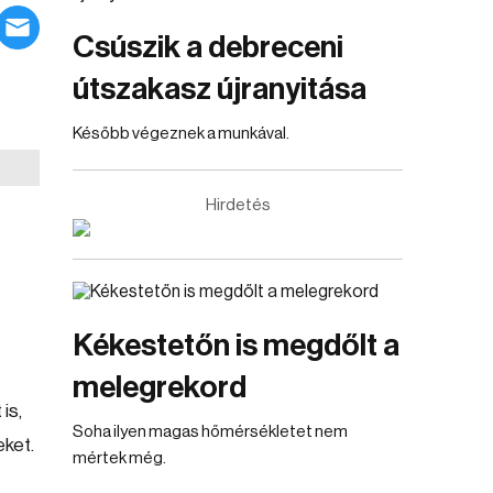
Csúszik a debreceni
útszakasz újranyitása
Később végeznek a munkával.
Hirdetés
Kékestetőn is megdőlt a
melegrekord
is,
Soha ilyen magas hőmérsékletet nem
eket.
mértek még.