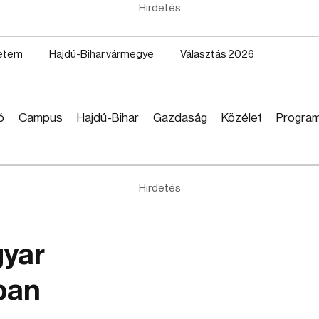
Hirdetés
yetem
Hajdú-Bihar vármegye
Választás 2026
ó
Campus
Hajdú-Bihar
Gazdaság
Közélet
Progra
Hirdetés
gyar
ban