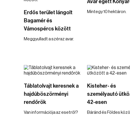
Avar égett Konyá
Mintegy 10 hektáron.
Erdős terület lángolt
Bagamér és
Vámospércs között
Meggyulladt a széraz avar.
Táblatolvajt keresnek a
Kisteher- és
hajdúböszörményi
személyautó ütkö
rendőrök
42-esen
Van információja az esetről?
Báránd és Földes közö