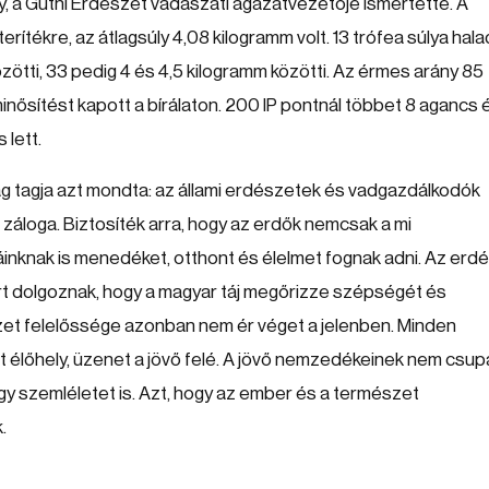
, a Gúthi Erdészet vadászati ágazatvezetője ismertette. A
rítékre, az átlagsúly 4,08 kilogramm volt. 13 trófea súlya hala
özötti, 33 pedig 4 és 4,5 kilogramm közötti. Az érmes arány 85
minősítést kapott a bírálaton. 200 IP pontnál többet 8 agancs ér
lett.
 tagja azt mondta: az állami erdészetek és vadgazdálkodók
áloga. Biztosíték arra, hogy az erdők nemcsak a mi
nknak is menedéket, otthont és élelmet fognak adni. Az erd
rt dolgoznak, hogy a magyar táj megőrizze szépségét és
szet felelőssége azonban nem ér véget a jelenben. Minden
t élőhely, üzenet a jövő felé. A jövő nemzedékeinek nem csup
y szemléletet is. Azt, hogy az ember és a természet
.