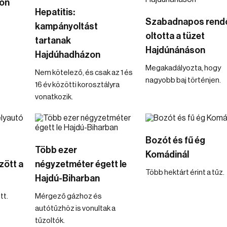
ron
Hepatitis:
Szabadnapos rend
kampányoltást
oltotta a tüzet
tartanak
Hajdúnánáson
Hajdúhadházon
Megakadályozta, hogy
Nem kötelező, és csak az 1 és
nagyobb baj történjen.
16 év közötti korosztályra
vonatkozik.
Bozót és fű ég
Több ezer
Komádinál
zött a
négyzetméter égett le
Több hektárt érint a tűz.
Hajdú-Biharban
tt.
Mérgező gázhoz és
autótűzhöz is vonultak a
tűzoltók.