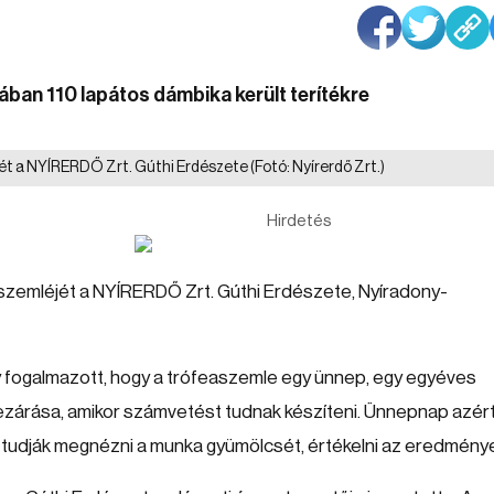
an 110 lapátos dámbika került terítékre
ét a NYÍRERDŐ Zrt. Gúthi Erdészete
(Fotó: Nyírerdő Zrt.)
Hirdetés
aszemléjét a NYÍRERDŐ Zrt. Gúthi Erdészete, Nyíradony-
y fogalmazott, hogy a trófeaszemle egy ünnep, egy egyéves
ezárása, amikor számvetést tudnak készíteni. Ünnepnap azért 
tt tudják megnézni a munka gyümölcsét, értékelni az eredmény