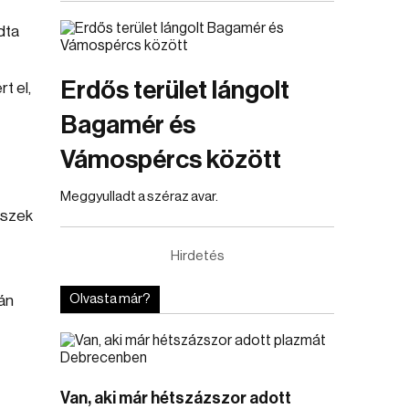
dta
Erdős terület lángolt
t el,
Bagamér és
Vámospércs között
Meggyulladt a széraz avar.
észek
Hirdetés
Olvasta már?
án
Van, aki már hétszázszor adott