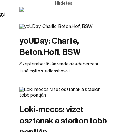
Hirdetés
yoUDay: Charlie,
Beton.Hofi, BSW
Szeptember 16-án rendezik a deberceni
tanévnyitó stadionshow-t.
Loki-meccs: vizet
osztanak a stadion több