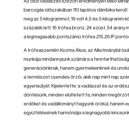
Az őszi vadászati szezon eredményeit Misó Mihály
barcogás időszakában 110 lapátos dámbika került te
meg az 5 kilogrammot, 19 volt 4,5 és 5 kilogramm k
százalék lett: 16 trófea bronz, 24 ezüst, 54 arany 
a legmagasabb pontszámú trófea 215,26 IP pontos 
A trófeaszemlén Kozma Ákos, az Alkotmánybíróság
munkája mindannyiunk számára a fenntarthatóság z
generációinknak, hanem gyermekeinknek és unokái
a természet csendes őrzői, akik nap mint nap azé
egyensúlyát. Kijelentette: a vadászat és az erdé
döntésünk, minden elültetett fa, minden megőrzöt
erdőket és vadállományt hagyunk örökül, hanem eg
együttélésének harmóniája a legnagyobb kincsünk