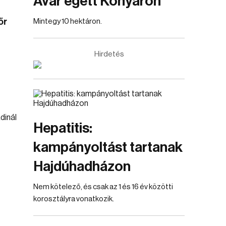
Avar égett Konyáron
őr
Mintegy 10 hektáron.
Hirdetés
Hepatitis:
kampányoltást tartanak
Hajdúhadházon
Nem kötelező, és csak az 1 és 16 év közötti
korosztályra vonatkozik.