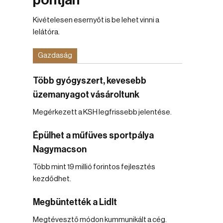
pontján
Kivételesen esernyőt is be lehet vinni a
lelátóra.
Gazdaság
Több gyógyszert, kevesebb
üzemanyagot vásároltunk
Megérkezett a KSH legfrissebb jelentése.
Épülhet a műfüves sportpálya
Nagymacson
Több mint 19 millió forintos fejlesztés
kezdődhet.
Megbüntették a Lidlt
Megtévesztő módon kummunikált a cég.