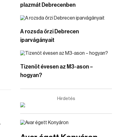
plazmát Debrecenben
A rozsda őrzi Debrecen
iparvágányait
Tizenöt évesen az M3-ason –
hogyan?
Hirdetés