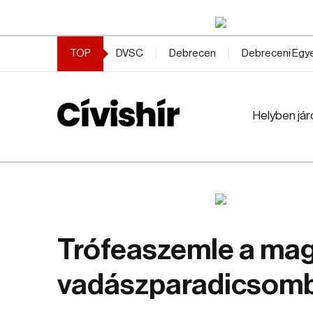
TOP
DVSC
Debrecen
Debreceni Eg
Helyben jár
Trófeaszemle a ma
vadászparadicsom