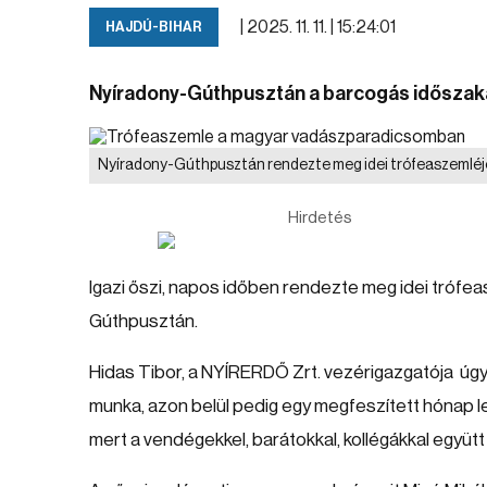
|
2025. 11. 11. | 15:24:01
HAJDÚ-BIHAR
Nyíradony-Gúthpusztán a barcogás időszakáb
Nyíradony-Gúthpusztán rendezte meg idei trófeaszemléj
Hirdetés
Igazi őszi, napos időben rendezte meg idei trófe
Gúthpusztán.
Hidas Tibor, a NYÍRERDŐ Zrt. vezérigazgatója úg
munka, azon belül pedig egy megfeszített hónap l
mert a vendégekkel, barátokkal, kollégákkal együ