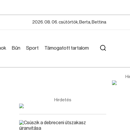
2026. 08. 06. csütörtök, Berta, Bettina
mok
Bűn
Sport
Támogatott tartalom
Hi
Hirdetés