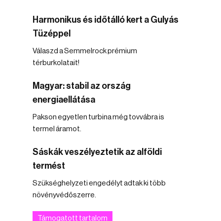
Harmonikus és időtálló kert a Gulyás
Tüzéppel
Válaszd a Semmelrock prémium
térburkolatait!
Magyar: stabil az ország
energiaellátása
Pakson egyetlen turbina még tovvábra is
termel áramot.
Sáskák veszélyeztetik az alföldi
termést
Szükséghelyzeti engedélyt adtak ki több
növényvédőszerre.
Támogatott tartalom