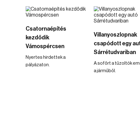
Csatornaépítés
Villanyoszlopnak
kezdődik
csapódott egy au
Vámospércsen
Sárrétudvariban
Nyertes hirdettek a
A sofőrt a tűzoltók eme
pályázaton.
a járműből.