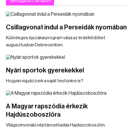
Támogatott tartalom
Csillagvonat indul a Perseidák nyomában
Különleges éjszakai program várja az érdeklődőket
augusztusban Debrecenben.
Nyári sportok gyerekekkel
Hogyan vigyázzunk a saját testünkre is?
A Magyar rapszódia érkezik
Hajdúszoboszlóra
Világszínvonalú néptáncelőadás Hajdúszoboszlón.