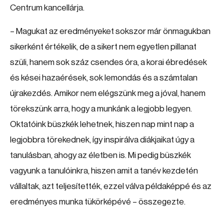
Centrum kancellárja.
– Magukat az eredményeket sokszor már önmagukban
sikerként értékelik, de a sikert nem egyetlen pillanat
szüli, hanem sok száz csendes óra, a korai ébredések
és kései hazaérések, sok lemondás és a számtalan
újrakezdés. Amikor nem elégszünk meg a jóval, hanem
törekszünk arra, hogy a munkánk a legjobb legyen.
Oktatóink büszkék lehetnek, hiszen nap mint nap a
legjobbra törekednek, így inspirálva diákjaikat úgy a
tanulásban, ahogy az életben is. Mi pedig büszkék
vagyunk a tanulóinkra, hiszen amit a tanév kezdetén
vállaltak, azt teljesítették, ezzel válva példaképpé és az
eredményes munka tükörképévé – összegezte.