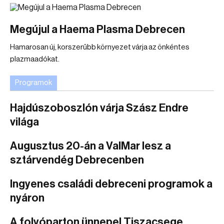
Megújul a Haema Plasma Debrecen
Hamarosan új, korszerűbb környezet várja az önkéntes
plazmaadókat.
Programok
Hajdúszoboszlón várja Szász Endre
világa
Augusztus 20-án a ValMar lesz a
sztárvendég Debrecenben
Ingyenes családi debreceni programok a
nyáron
A folyóparton ünnepel Tiszacsege