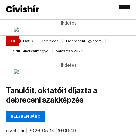
Hirdetés
TOP
DVSC
Debrecen
Debreceni Egyetem
Hajdú-Bihar vármegye
Választás 2026
Hirdetés
Tanulóit, oktatóit díjazta a
debreceni szakképzés
HELYBEN JÁRÓ
civishir.hu |
2026. 05. 14. | 16:09:49