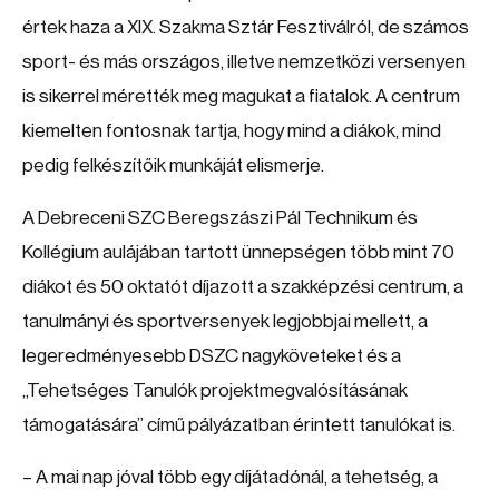
értek haza a XIX. Szakma Sztár Fesztiválról, de számos
sport- és más országos, illetve nemzetközi versenyen
is sikerrel mérették meg magukat a fiatalok. A centrum
kiemelten fontosnak tartja, hogy mind a diákok, mind
pedig felkészítőik munkáját elismerje.
A Debreceni SZC Beregszászi Pál Technikum és
Kollégium aulájában tartott ünnepségen több mint 70
diákot és 50 oktatót díjazott a szakképzési centrum, a
tanulmányi és sportversenyek legjobbjai mellett, a
legeredményesebb DSZC nagyköveteket és a
„Tehetséges Tanulók projektmegvalósításának
támogatására” című pályázatban érintett tanulókat is.
– A mai nap jóval több egy díjátadónál, a tehetség, a