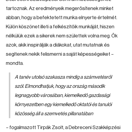
tartoznak. Az eredményeik megerősítenek minket
abban, hogy a befektetett munka elnyerte értelmét.
Külön köszönet illeti a felkészítőik munkáját, hiszen
nélkülük ezek a sikerek nem születtek volna meg. Ők
azok, akik inspirálják a diákokat, utat mutatnak és
segítenek nekik felismerni a saját képességeiket –
mondta.
A tanév utolsó szakasza mindig a számvetésről
szól. Elmondhatjuk, hogy az ország második
legnagyobb városában, kiemelkedő gazdasági
környezetben egy kiemelkedő oktatói és tanulói
közösség áll a szemvetés pillanatában
– fogalmazott Tirpák Zsolt, a Debreceni Szakképzési