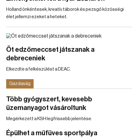
Holland önkéntesek, kreatív táborok és pezsgő közösségi
élet jellemzi ezeket a heteket.
Öt edzőmeccset játszanak a
debreceniek
Elkezdte a felkészülést a DEAC.
Gazdaság
Több gyógyszert, kevesebb
üzemanyagot vásároltunk
Megérkezett a KSH legfrissebb jelentése.
Épülhet a műfüves sportpálya