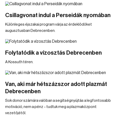
Csillagvonat indul a Perseidák nyomában
Különleges éjszakai program várja az érdeklődőket
augusztusban Debrecenben.
Folytatódik a vízosztás Debrecenben
A Kossuth téren.
Van, aki már hétszázszor adott plazmát
Debrecenben
Sok donor számára valóban a segítségnyújtás a legfontosabb
motiváció, nem a pénz – tudtuk meg a plazmaközpont
vezetőjétől.