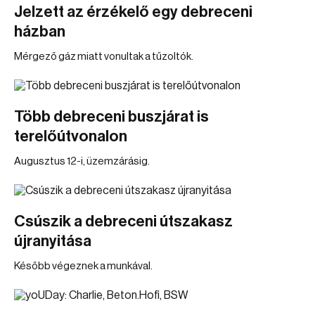
Jelzett az érzékelő egy debreceni
házban
Mérgező gáz miatt vonultak a tűzoltók.
Több debreceni buszjárat is
terelőútvonalon
Augusztus 12-i, üzemzárásig.
Csúszik a debreceni útszakasz
újranyitása
Később végeznek a munkával.