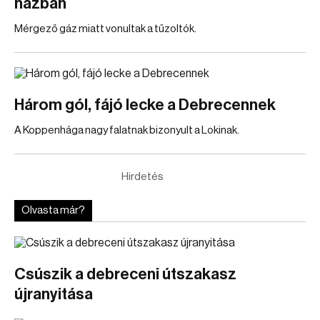
házban
Mérgező gáz miatt vonultak a tűzoltók.
Három gól, fájó lecke a Debrecennek
A Koppenhága nagy falatnak bizonyult a Lokinak.
Hirdetés
Olvasta már?
Csúszik a debreceni útszakasz
újranyitása