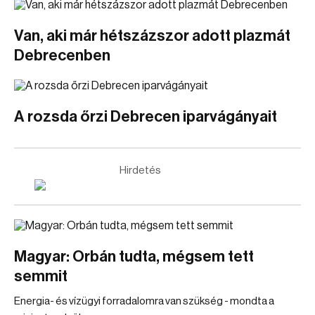
Van, aki már hétszázszor adott plazmát
Debrecenben
A rozsda őrzi Debrecen iparvágányait
Hirdetés
Magyar: Orbán tudta, mégsem tett
semmit
Energia- és vízügyi forradalomra van szükség - mondta a