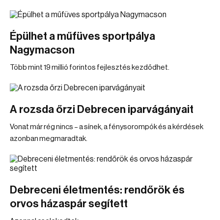
Épülhet a műfüves sportpálya
Nagymacson
Több mint 19 millió forintos fejlesztés kezdődhet.
A rozsda őrzi Debrecen iparvágányait
Vonat már rég nincs – a sínek, a fénysorompók és a kérdések
azonban megmaradtak.
Debreceni életmentés: rendőrök és
orvos házaspár segített