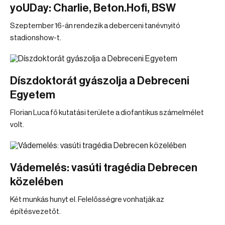
yoUDay: Charlie, Beton.Hofi, BSW
Szeptember 16-án rendezik a deberceni tanévnyitó
stadionshow-t.
Díszdoktorát gyászolja a Debreceni
Egyetem
Florian Luca fő kutatási területe a diofantikus számelmélet
volt.
Vádemelés: vasúti tragédia Debrecen
közelében
Két munkás hunyt el. Felelősségre vonhatják az
építésvezetőt.