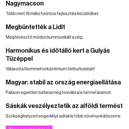
Nagymacson
Több mint 19 millió forintos fejlesztés kezdődhet.
Megbüntették a Lidlt
Megtévesztő módon kummunikált a cég.
Harmonikus és időtálló kert a Gulyás
Tüzéppel
Válaszd a Semmelrock prémium térburkolatait!
Magyar: stabil az ország energiaellátása
Pakson egyetlen turbina még tovvábra is termel áramot.
Sáskák veszélyeztetik az alföldi termést
Szükséghelyzeti engedélyt adtak ki több növényvédőszerre.