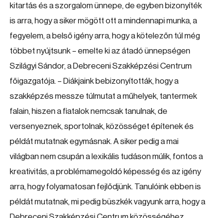
kitartás és a szorgalom ünnepe, de egyben bizonyíték
is arra, hogy a siker mögött ott a mindennapi munka, a
fegyelem, a belső igény arra, hogy a kötelezőn túl még
többet nyújtsunk – emelte ki az átadó ünnepségen
Szilágyi Sándor, a Debreceni Szakképzési Centrum
főigazgatója. – Diákjaink bebizonyították, hogy a
szakképzés messze túlmutat a műhelyek, tantermek
falain, hiszen a fiatalok nemcsak tanulnak, de
versenyeznek, sportolnak, közösséget építenek és
példát mutatnak egymásnak. A siker pedig a mai
világban nem csupán a lexikális tudáson múlik, fontos a
kreativitás, a problémamegoldó képesség és az igény
arra, hogy folyamatosan fejlődjünk. Tanulóink ebben is
példát mutatnak, mi pedig büszkék vagyunk arra, hogy a
Debreceni Szakképzési Centrum közösségéhez