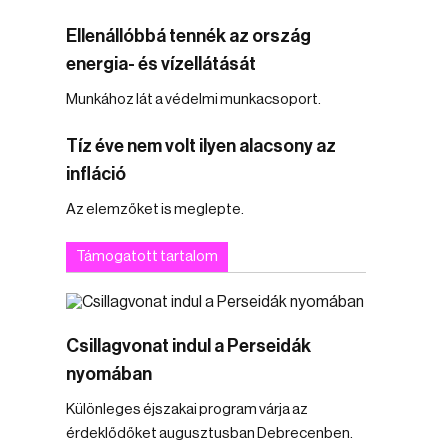
Ellenállóbbá tennék az ország
energia- és vízellátását
Munkához lát a védelmi munkacsoport.
Tíz éve nem volt ilyen alacsony az
infláció
Az elemzőket is meglepte.
Támogatott tartalom
Csillagvonat indul a Perseidák
nyomában
Különleges éjszakai program várja az
érdeklődőket augusztusban Debrecenben.