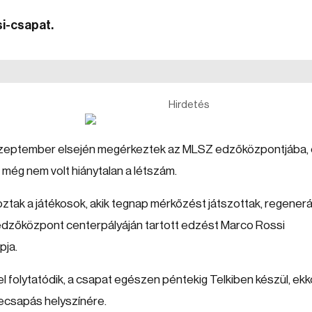
si-csapat.
Hirdetés
 szeptember elsején megérkeztek az MLSZ edzőközpontjába, 
 még nem volt hiánytalan a létszám.
tak a játékosok, akik tegnap mérkőzést játszottak, regener
 edzőközpont centerpályáján tartott edzést Marco Rossi
pja.
folytatódik, a csapat egészen péntekig Telkiben készül, ekk
szecsapás helyszínére.