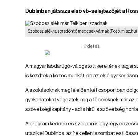
Dublinban játssza első vb-selejtezőjét a Ros
Szoboszlaiékra sorsdöntő meccsek várnak
(Fotó: mlsz.hu)
Hirdetés
A magyar labdarúgó-válogatott keretének tagjai
is kezdték a közös munkát, de az első gyakorláson
A szokásoknak megfelelően két csoportban dolgoz
gyakorlatokat végeztek, míg a többieknek már az
szövetségi kapitány - adta hírül a szövetség honla
A program kedden és szerdán is egy-egy edzéssel 
utazik el Dublinba, az írek elleni szombat esti ös