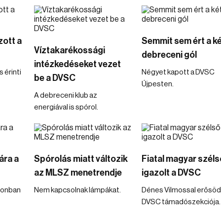
zott a
Semmit sem ért a ké
Víztakarékossági
debreceni gól
intézkedéseket vezet
 érinti
Négyet kapott a DVSC
be a DVSC
Újpesten.
A debreceni klub az
energiával is spórol.
ára a
Spórolás miatt változik
Fiatal magyar széls
az MLSZ menetrendje
igazolt a DVSC
ionban
Nem kapcsolnak lámpákat.
Dénes Vilmossal erősöd
DVSC támadószekciója.