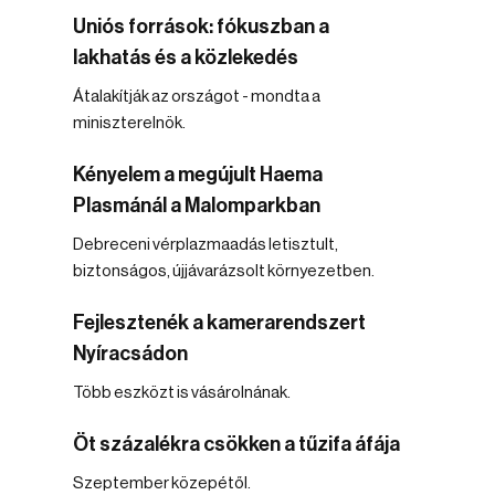
Uniós források: fókuszban a
lakhatás és a közlekedés
Átalakítják az országot - mondta a
miniszterelnök.
Kényelem a megújult Haema
Plasmánál a Malomparkban
Debreceni vérplazmaadás letisztult,
biztonságos, újjávarázsolt környezetben.
Fejlesztenék a kamerarendszert
Nyíracsádon
Több eszközt is vásárolnának.
Öt százalékra csökken a tűzifa áfája
Szeptember közepétől.