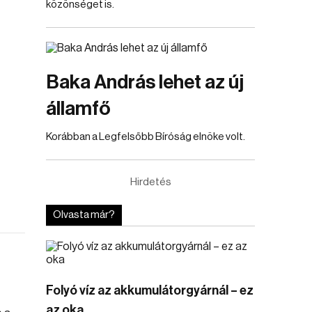
közönséget is.
Baka András lehet az új
államfő
Korábban a Legfelsőbb Bíróság elnöke volt.
Hirdetés
Olvasta már?
Folyó víz az akkumulátorgyárnál – ez
az oka