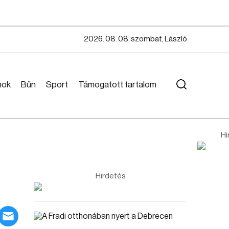
2026. 08. 08. szombat, László
mok
Bűn
Sport
Támogatott tartalom
Hi
Hirdetés