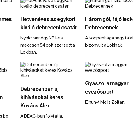
érmes
Hetvenéves az egykori
Három gól, fájó leck
kiváló debreceni csatár
Debrecennek
Nyolcvannégy NB I-es
A Koppenhága nagy fala
meccsen 54 gólt szerzett a
bizonyult a Lokinak.
Lokiban.
Gyászol a magyar
Debrecenben új
evezősport
n
kihívásokat keres
Elhunyt Melis Zoltán.
Kovács Alex
is be
A DEAC-ban folytatja.