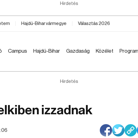
Hirdetés
yetem
Hajdú-Bihar vármegye
Választás 2026
ó
Campus
Hajdú-Bihar
Gazdaság
Közélet
Progra
Hirdetés
elkiben izzadnak
3:06