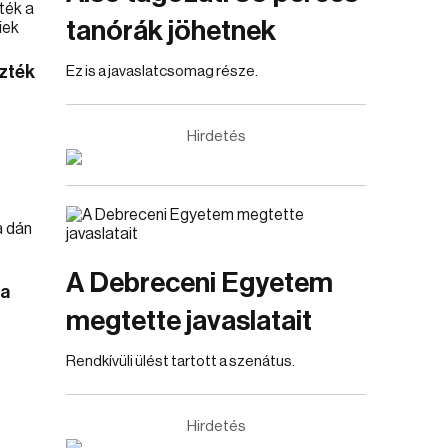
tanórák jöhetnek
zték
Ez is a javaslatcsomag része.
Hirdetés
A Debreceni Egyetem
 a
megtette javaslatait
Rendkívüli ülést tartott a szenátus.
Hirdetés