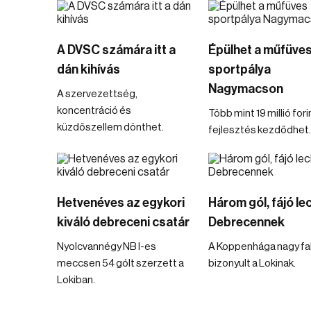
A DVSC számára itt a
Épülhet a műfüve
dán kihívás
sportpálya
Nagymacson
A szervezettség,
koncentráció és
Több mint 19 millió for
küzdőszellem dönthet.
fejlesztés kezdődhet.
Hetvenéves az egykori
Három gól, fájó le
kiváló debreceni csatár
Debrecennek
Nyolcvannégy NB I-es
A Koppenhága nagy fa
meccsen 54 gólt szerzett a
bizonyult a Lokinak.
Lokiban.