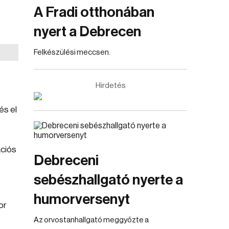
A Fradi otthonában
nyert a Debrecen
Felkészülési meccsen.
Hirdetés
és el
ációs
Debreceni
sebészhallgató nyerte a
humorversenyt
or
Az orvostanhallgató meggyőzte a