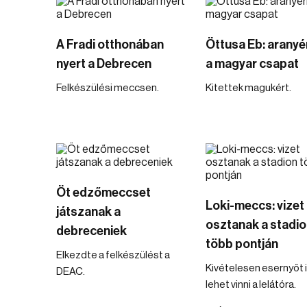
A Fradi otthonában
Öttusa Eb: arany
nyert a Debrecen
a magyar csapat
Felkészülési meccsen.
Kitettek magukért.
Öt edzőmeccset
Loki-meccs: vizet
játszanak a
osztanak a stadio
debreceniek
több pontján
Elkezdte a felkészülést a
Kivételesen esernyőt 
DEAC.
lehet vinni a lelátóra.