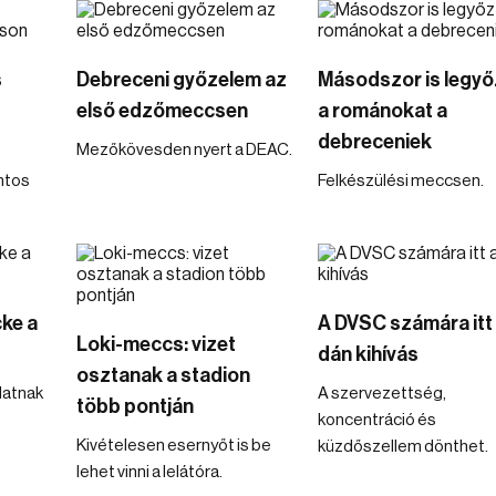
s
Debreceni győzelem az
Másodszor is legyő
első edzőmeccsen
a románokat a
debreceniek
Mezőkövesden nyert a DEAC.
intos
Felkészülési meccsen.
cke a
A DVSC számára itt
Loki-meccs: vizet
dán kihívás
osztanak a stadion
latnak
A szervezettség,
több pontján
koncentráció és
Kivételesen esernyőt is be
küzdőszellem dönthet.
lehet vinni a lelátóra.