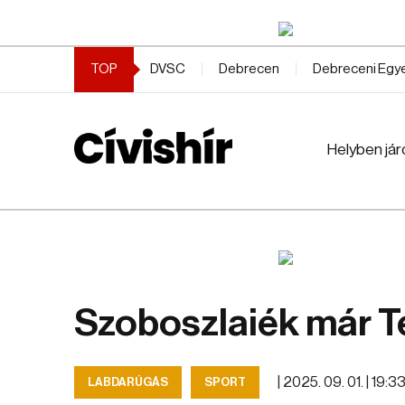
TOP
DVSC
Debrecen
Debreceni Eg
Helyben jár
Szoboszlaiék már T
|
2025. 09. 01. | 19:3
LABDARÚGÁS
SPORT