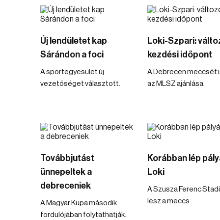
Új lendületet kap
Loki-Szpari: válto
Sárándon a foci
kezdési időpont
A sportegyesület új
A Debrecen meccsét is
vezetőséget választott.
az MLSZ ajánlása.
Továbbjutást
Korábban lép pály
ünnepeltek a
Loki
debreceniek
A Szusza Ferenc Stad
lesz a meccs.
A Magyar Kupa második
fordulójában folytathatják.