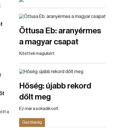
t
Öttusa Eb: aranyérmes
a magyar csapat
Kitettek magukért.
Hőség: újabb rekord
őt
dőlt meg
Ez már a sokadik volt.
ött a
Gazdaság