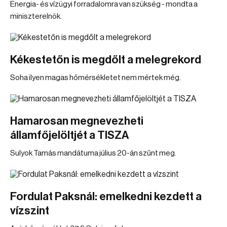
Energia- és vízügyi forradalomra van szükség - mondta a
miniszterelnök.
Kékestetőn is megdőlt a melegrekord
Soha ilyen magas hőmérsékletet nem mértek még.
Hamarosan megnevezheti
államfőjelöltjét a TISZA
Sulyok Tamás mandátuma július 20-án szűnt meg.
Fordulat Paksnál: emelkedni kezdett a
vízszint