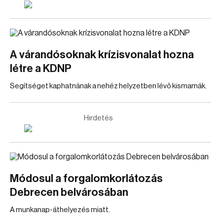
A várandósoknak krízisvonalat hozna
létre a KDNP
Segítséget kaphatnának a nehéz helyzetben lévő kismamák.
Hirdetés
Módosul a forgalomkorlátozás
Debrecen belvárosában
A munkanap-áthelyezés miatt.