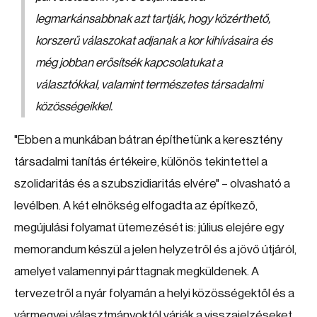
legmarkánsabbnak azt tartják, hogy közérthető,
korszerű válaszokat adjanak a kor kihívásaira és
még jobban erősítsék kapcsolatukat a
választókkal, valamint természetes társadalmi
közösségeikkel.
"Ebben a munkában bátran építhetünk a keresztény
társadalmi tanítás értékeire, különös tekintettel a
szolidaritás és a szubszidiaritás elvére" – olvasható a
levélben. A két elnökség elfogadta az építkező,
megújulási folyamat ütemezését is: július elejére egy
memorandum készül a jelen helyzetről és a jövő útjáról,
amelyet valamennyi párttagnak megküldenek. A
tervezetről a nyár folyamán a helyi közösségektől és a
vármegyei választmányoktól várják a visszajelzéseket