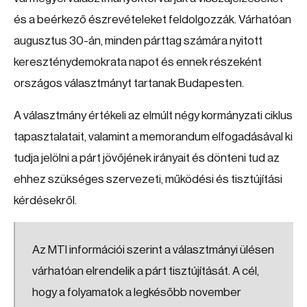
és a beérkező észrevételeket feldolgozzák. Várhatóan
augusztus 30-án, minden párttag számára nyitott
kereszténydemokrata napot és ennek részeként
országos választmányt tartanak Budapesten.
A választmány értékeli az elmúlt négy kormányzati ciklus
tapasztalatait, valamint a memorandum elfogadásával ki
tudja jelölni a párt jövőjének irányait és dönteni tud az
ehhez szükséges szervezeti, működési és tisztújítási
kérdésekről.
Az MTI információi szerint a választmányi ülésen
várhatóan elrendelik a párt tisztújítását. A cél,
hogy a folyamatok a legkésőbb november