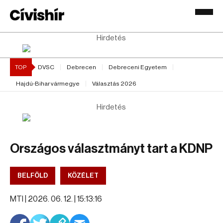
Hirdetés
TOP
DVSC
Debrecen
Debreceni Egyetem
Hajdú-Bihar vármegye
Választás 2026
Hirdetés
Országos választmányt tart a KDNP
BELFÖLD
KÖZÉLET
MTI |
2026. 06. 12. | 15:13:16