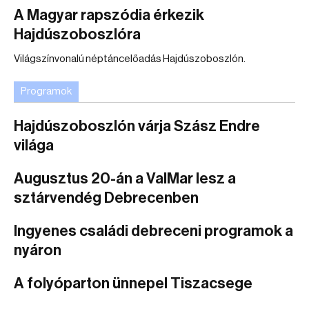
A Magyar rapszódia érkezik
Hajdúszoboszlóra
Világszínvonalú néptáncelőadás Hajdúszoboszlón.
Programok
Hajdúszoboszlón várja Szász Endre
világa
Augusztus 20-án a ValMar lesz a
sztárvendég Debrecenben
Ingyenes családi debreceni programok a
nyáron
A folyóparton ünnepel Tiszacsege