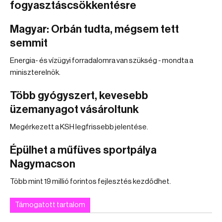
fogyasztáscsökkentésre
Magyar: Orbán tudta, mégsem tett
semmit
Energia- és vízügyi forradalomra van szükség - mondta a
miniszterelnök.
Több gyógyszert, kevesebb
üzemanyagot vásároltunk
Megérkezett a KSH legfrissebb jelentése.
Épülhet a műfüves sportpálya
Nagymacson
Több mint 19 millió forintos fejlesztés kezdődhet.
Támogatott tartalom