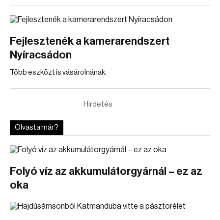
Fejlesztenék a kamerarendszert
Nyíracsádon
Több eszközt is vásárolnának.
Hirdetés
Olvasta már?
Folyó víz az akkumulátorgyárnál – ez az
oka