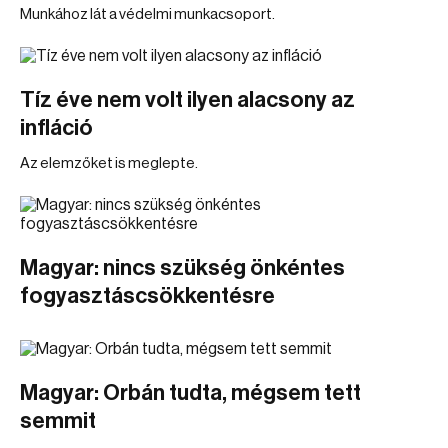
Munkához lát a védelmi munkacsoport.
Tíz éve nem volt ilyen alacsony az
infláció
Az elemzőket is meglepte.
Magyar: nincs szükség önkéntes
fogyasztáscsökkentésre
Magyar: Orbán tudta, mégsem tett
semmit