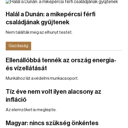
Halál a Dunán: a mikepércsi férfi
családjának gyűjtenek
Nem találták meg az elhunyt testét.
Gazdaság
Ellenállóbbá tennék az ország energia-
és vízellátását
Munkához lát a védelmi munkacsoport.
Tíz éve nem volt ilyen alacsony az
infláció
Az elemzőket is meglepte.
Magyar: nincs szükség önkéntes