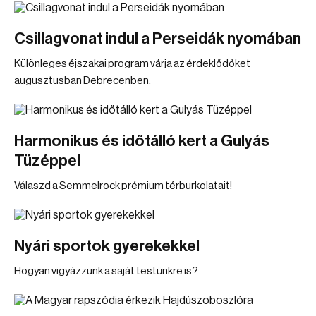
Csillagvonat indul a Perseidák nyomában
Különleges éjszakai program várja az érdeklődőket
augusztusban Debrecenben.
Harmonikus és időtálló kert a Gulyás
Tüzéppel
Válaszd a Semmelrock prémium térburkolatait!
Nyári sportok gyerekekkel
Hogyan vigyázzunk a saját testünkre is?