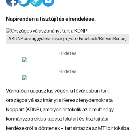
Napirenden a tisztújítás elrendelése.
A KDNP országgyűlési frakciója
(Fotó: Facebook/Rétvári Bence)
Hirdetés
Hirdetés
Várhatóan augusztus végén, a fővárosban tart
országos választmányt a Kereszténydemokrata
Néppárt (KDNP), amelyen értékelik az elmúlt négy
kormányzati ciklus tapasztalatait és tisztújítási
kérdésekről is döntenek – tartalmazza az MTI birtokába