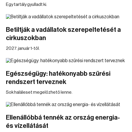
Egy tartály gyulladt ki.
Betiltják a vadállatok szerepeltetését a
cirkuszokban
2027. január 1-től.
Egészségügy: hatékonyabb szűrési
rendszert terveznek
Sok haláleset megelőzhető lenne.
Ellenállóbbá tennék az ország energia-
és vízellátását