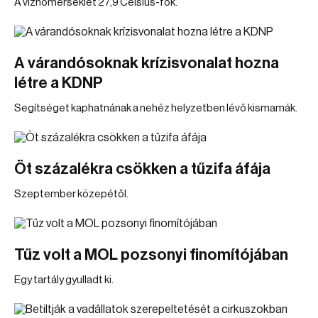
A vízhőmérséklet 27,9 Celsius-fok.
A várandósoknak krízisvonalat hozna
létre a KDNP
Segítséget kaphatnának a nehéz helyzetben lévő kismamák.
Öt százalékra csökken a tűzifa áfája
Szeptember közepétől.
Tűz volt a MOL pozsonyi finomítójában
Egy tartály gyulladt ki.