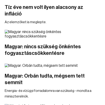
Tíz éve nem volt ilyen alacsony az
infláció
Az elemzőket is meglepte.
Magyar: nincs szükség önkéntes
fogyasztáscsökkentésre
Magyar: Orbán tudta, mégsem tett
semmit
Energia- és vízügyi forradalomra van szükség - mondta a
miniszterelnök.