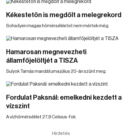
Kékestetőn is megdőlt a melegrekord
Soha ilyen magas hőmérsékletet nem mértek még.
Hamarosan megnevezheti
államfőjelöltjét a TISZA
Sulyok Tamás mandátuma július 20-án szűnt meg.
Fordulat Paksnál: emelkedni kezdett a
vízszint
A vízhőmérséklet 27,9 Celsius-fok.
Hirdetés