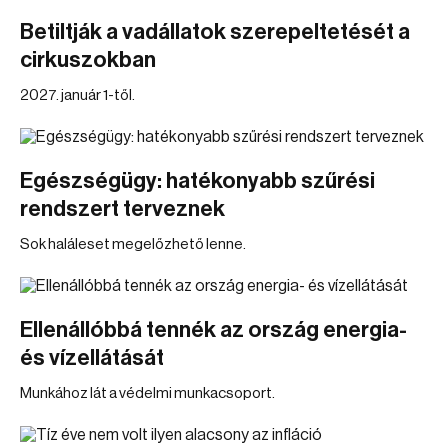
Betiltják a vadállatok szerepeltetését a
cirkuszokban
2027. január 1-től.
Egészségügy: hatékonyabb szűrési
rendszert terveznek
Sok haláleset megelőzhető lenne.
Ellenállóbbá tennék az ország energia-
és vízellátását
Munkához lát a védelmi munkacsoport.