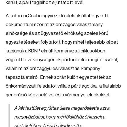
került, a párt tagjaihoz eljuttatott levél.
A Latorcai Csaba ügyvezető alelnök által jegyzett
dokumentum szerint az országos választmány
elnöksége és az ügyvezető elnökség széles körű
egyeztetéseket folytatott, hogy minél teljesebb képet
kapjanak a KDNP elmúlt kormányzati ciklusokban
végzett tevékenységének párton belüli megítéléséről,
valamint az országgyűlési választási kampány
tapasztalatairól. Ennek során külön egyeztettek az
önkormányzati feladatot vállaló párttagokkal, a fiatalabb
generáció képviselőivel és a vármegyei elnökökkel.
A két testület együttes ülése megerősítette azt a
meggyőződést, hogy mérföldkőhöz érkeztek a
párt életében. A jövő céljai között a