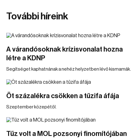
További híreink
A várandósoknak krízisvonalat hozna
létre a KDNP
Segítséget kaphatnának a nehéz helyzetben lévő kismamák.
Öt százalékra csökken a tűzifa áfája
Szeptember közepétől.
Tűz volt a MOL pozsonyi finomítójában