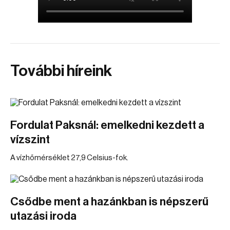
További híreink
Fordulat Paksnál: emelkedni kezdett a
vízszint
A vízhőmérséklet 27,9 Celsius-fok.
Csődbe ment a hazánkban is népszerű
utazási iroda