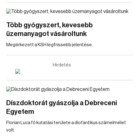
Több gyógyszert, kevesebb
üzemanyagot vásároltunk
Megérkezett a KSH legfrissebb jelentése.
Hirdetés
Díszdoktorát gyászolja a Debreceni
Egyetem
Florian Luca fő kutatási területe a diofantikus számelmélet
volt.