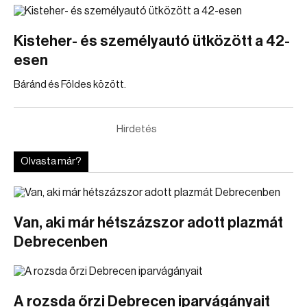
Kisteher- és személyautó ütközött a 42-
esen
Báránd és Földes között.
Hirdetés
Olvasta már?
Van, aki már hétszázszor adott plazmát
Debrecenben
A rozsda őrzi Debrecen iparvágányait