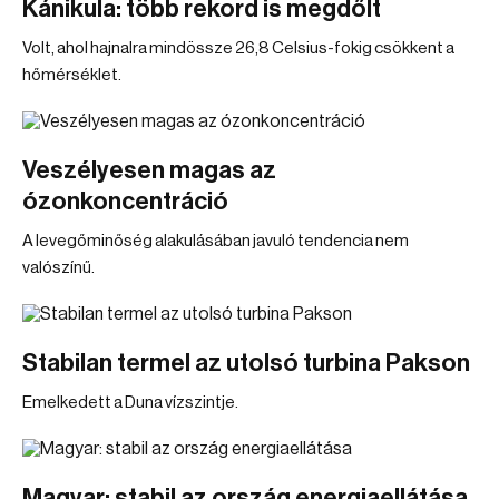
Kánikula: több rekord is megdőlt
Volt, ahol hajnalra mindössze 26,8 Celsius-fokig csökkent a
hőmérséklet.
Veszélyesen magas az
ózonkoncentráció
A levegőminőség alakulásában javuló tendencia nem
valószínű.
Stabilan termel az utolsó turbina Pakson
Emelkedett a Duna vízszintje.
Magyar: stabil az ország energiaellátása