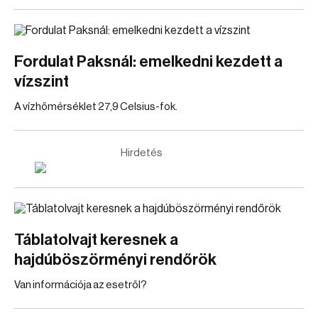
Fordulat Paksnál: emelkedni kezdett a
vízszint
A vízhőmérséklet 27,9 Celsius-fok.
Hirdetés
Táblatolvajt keresnek a
hajdúböszörményi rendőrök
Van információja az esetről?