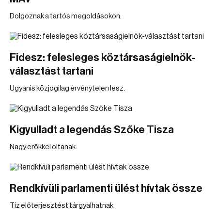
Dolgoznak a tartós megoldásokon.
Fidesz: felesleges köztársaságielnök-
választást tartani
Ugyanis közjogilag érvénytelen lesz.
Kigyulladt a legendás Szőke Tisza
Nagy erőkkel oltanak.
Rendkívüli parlamenti ülést hívtak össze
Tíz előterjesztést tárgyalhatnak.