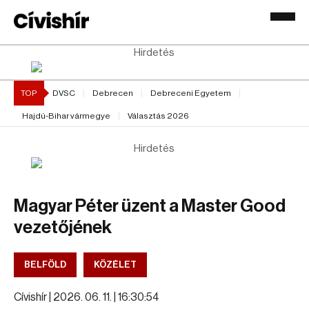
Hirdetés
TOP
DVSC
Debrecen
Debreceni Egyetem
Hajdú-Bihar vármegye
Választás 2026
Hirdetés
Magyar Péter üzent a Master Good
vezetőjének
BELFÖLD
KÖZÉLET
Cívishír |
2026. 06. 11. | 16:30:54