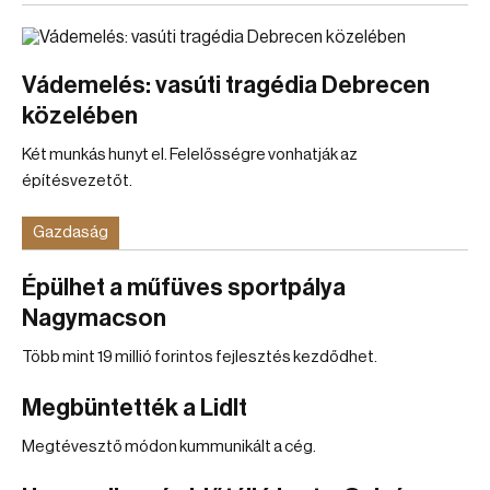
Vádemelés: vasúti tragédia Debrecen
közelében
Két munkás hunyt el. Felelősségre vonhatják az
építésvezetőt.
Gazdaság
Épülhet a műfüves sportpálya
Nagymacson
Több mint 19 millió forintos fejlesztés kezdődhet.
Megbüntették a Lidlt
Megtévesztő módon kummunikált a cég.