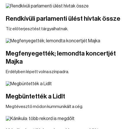
Rendkívüli parlamenti ülést hívtak össze
Tíz előterjesztést tárgyalhatnak.
Megfenyegették; lemondta koncertjét
Majka
Erdélyben lépett volna színpadra.
Megbüntették a Lidlt
Megtévesztő módon kummunikált a cég.