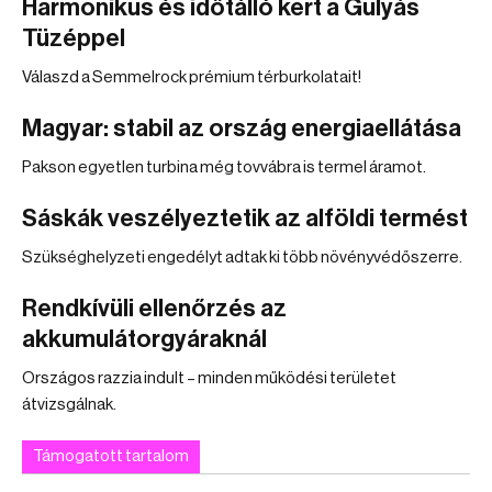
Harmonikus és időtálló kert a Gulyás
Tüzéppel
Válaszd a Semmelrock prémium térburkolatait!
Magyar: stabil az ország energiaellátása
Pakson egyetlen turbina még tovvábra is termel áramot.
Sáskák veszélyeztetik az alföldi termést
Szükséghelyzeti engedélyt adtak ki több növényvédőszerre.
Rendkívüli ellenőrzés az
akkumulátorgyáraknál
Országos razzia indult – minden működési területet
átvizsgálnak.
Támogatott tartalom