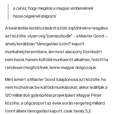
a cél az, hogy megérje a magyar embereknek
hazai cégeknél dolgozni.
A beáramlás korlátozásáról szóló sajtóhírekre reagálva
azt közölte: olyan cég "panaszkodik" – a Master Good –,
amely korábban "támogatási özönt" kapott
munkahelyteremtésre, ám most alacsony fizetésért
nem hazai, hanem külföldi munkaerőt alkalmaz, holott ha
rendesen megfizetnék, lenne magyar dolgozójuk.
Mint ismert, a Master Good tulajdonosa azt közölte, ha
nem hozhatnak be külföldi munkásokat, akkor leállítják a
120 milliárdos gyárépítési projektjüket. Magyar Péter
közölte, a cégcsoport az évek során rengeteg milliárd
forint állami támogatást kapott; csak tavaly 3,2