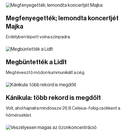
Megfenyegették; lemondta koncertjét
Majka
Erdélyben lépett volna színpadra.
Megbüntették a Lidlt
Megtévesztő módon kummunikált a cég.
Kánikula: több rekord is megdőlt
Volt, ahol hajnalra mindössze 26,8 Celsius-fokig csökkent a
hőmérséklet.