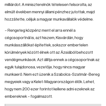
milliárdot. A miniszterelnök tételesen felsorolta, az
elmúlt években mennyi állami pénzhez jutottak, majd
hozzátette, céljuk a magyar munkavállalók védelme.
– Rengeteg közpénz ment el arra ennél a
cégcsoportnál is, azt hiszem, Kisvárdán, hogy
munkásszállókat építettek, sokszor embertelen
körülmények között élnek ott az Ázsiából behozott
vendégmunkások. Azt állítja ennek a cégcsoportnak az
egyik tulajdonosa, vezetője, hogy nincs magyar
munkaerő. Nem ezt üzenik a Szabolcs-Szatmár-Bereg
megyeiek vagy a Kelet-Magyarországon élők. Lehet,
hogy nem 200 ezer forintot kellene adni ezeknek az
embereknek – fogalmazott.