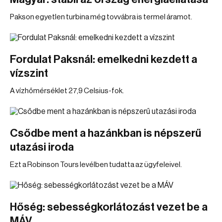
Pakson egyetlen turbina még tovvábra is termel áramot.
Fordulat Paksnál: emelkedni kezdett a
vízszint
A vízhőmérséklet 27,9 Celsius-fok.
Csődbe ment a hazánkban is népszerű
utazási iroda
Ezt a Robinson Tours levélben tudatta az ügyfeleivel.
Hőség: sebességkorlátozást vezet be a
MÁV