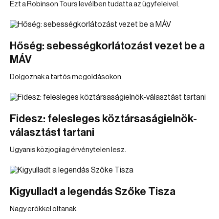
Ezt a Robinson Tours levélben tudatta az ügyfeleivel.
Hőség: sebességkorlátozást vezet be a
MÁV
Dolgoznak a tartós megoldásokon.
Fidesz: felesleges köztársaságielnök-
választást tartani
Ugyanis közjogilag érvénytelen lesz.
Kigyulladt a legendás Szőke Tisza
Nagy erőkkel oltanak.