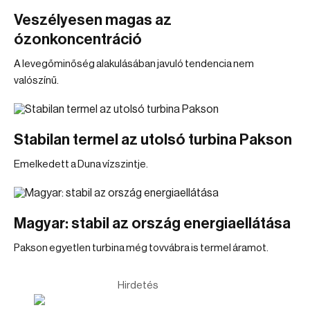
Veszélyesen magas az
ózonkoncentráció
A levegőminőség alakulásában javuló tendencia nem
valószínű.
Stabilan termel az utolsó turbina Pakson
Emelkedett a Duna vízszintje.
Magyar: stabil az ország energiaellátása
Pakson egyetlen turbina még tovvábra is termel áramot.
Hirdetés