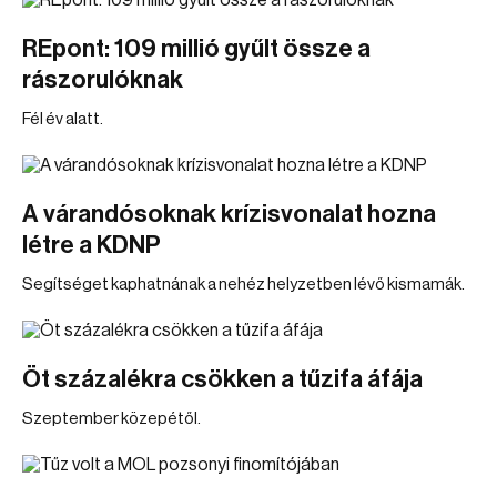
REpont: 109 millió gyűlt össze a
rászorulóknak
Fél év alatt.
A várandósoknak krízisvonalat hozna
létre a KDNP
Segítséget kaphatnának a nehéz helyzetben lévő kismamák.
Öt százalékra csökken a tűzifa áfája
Szeptember közepétől.