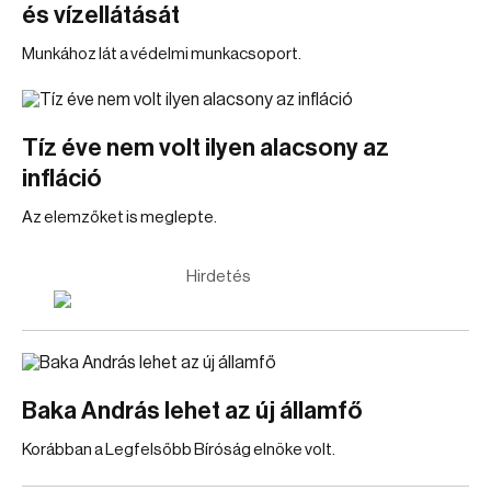
és vízellátását
Munkához lát a védelmi munkacsoport.
Tíz éve nem volt ilyen alacsony az
infláció
Az elemzőket is meglepte.
Hirdetés
Baka András lehet az új államfő
Korábban a Legfelsőbb Bíróság elnöke volt.