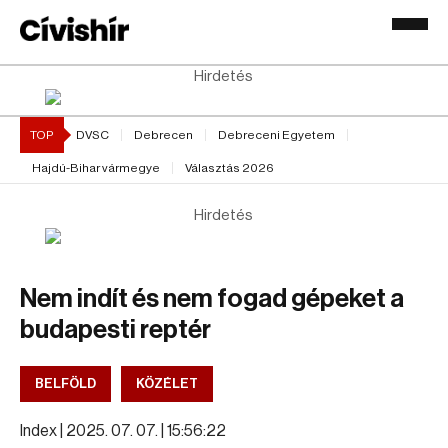
Hirdetés
TOP
DVSC
Debrecen
Debreceni Egyetem
Hajdú-Bihar vármegye
Választás 2026
Hirdetés
Nem indít és nem fogad gépeket a
budapesti reptér
BELFÖLD
KÖZÉLET
Index |
2025. 07. 07. | 15:56:22