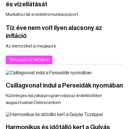
és vízellátását
Munkához lát a védelmi munkacsoport.
Tíz éve nem volt ilyen alacsony az
infláció
Az elemzőket is meglepte.
Támogatott tartalom
Csillagvonat indul a Perseidák nyomában
Különleges éjszakai program várja az érdeklődőket
augusztusban Debrecenben.
Harmonikus és időtálló kert a Gulyás