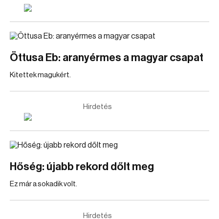
Öttusa Eb: aranyérmes a magyar csapat
Kitettek magukért.
Hirdetés
Hőség: újabb rekord dőlt meg
Ez már a sokadik volt.
Hirdetés