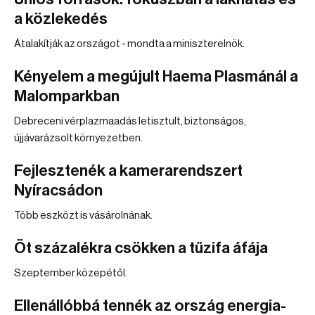
a közlekedés
Átalakítják az országot - mondta a miniszterelnök.
Kényelem a megújult Haema Plasmánál a
Malomparkban
Debreceni vérplazmaadás letisztult, biztonságos,
újjávarázsolt környezetben.
Fejlesztenék a kamerarendszert
Nyíracsádon
Több eszközt is vásárolnának.
Öt százalékra csökken a tűzifa áfája
Szeptember közepétől.
Ellenállóbbá tennék az ország energia-