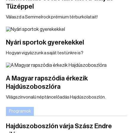
Tüzéppel
Válaszd a Semmelrock prémium térburkolatait!
Nyári sportok gyerekekkel
Hogyan vigyázzunk a saját testünkre is?
A Magyar rapszódia érkezik
Hajdúszoboszlóra
Világszínvonalú néptáncelőadás Hajdúszoboszlón.
Programok
Hajdúszoboszlón várja Szász Endre