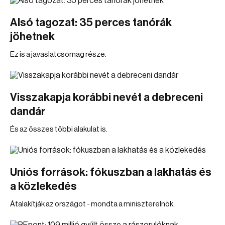
Alsó tagozat: 35 perces tanórák
jöhetnek
Ez is a javaslatcsomag része.
Visszakapja korábbi nevét a debreceni
dandár
És az összes többi alakulat is.
Uniós források: fókuszban a lakhatás és
a közlekedés
Átalakítják az országot - mondta a miniszterelnök.