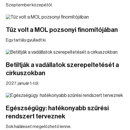
Szeptember közepétől.
Tűz volt a MOL pozsonyi finomítójában
Egy tartály gyulladt ki.
Betiltják a vadállatok szerepeltetését a
cirkuszokban
2027. január 1-től.
Egészségügy: hatékonyabb szűrési
rendszert terveznek
Sok haláleset megelőzhető lenne.