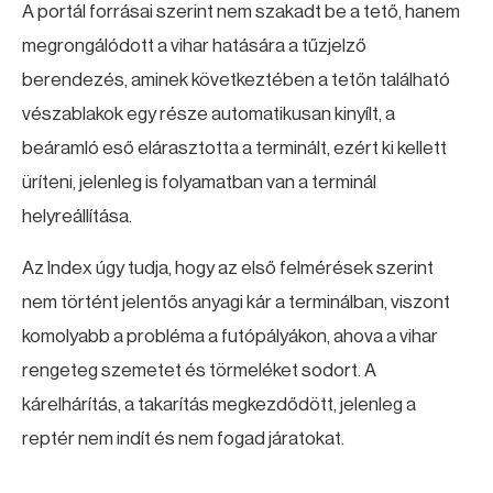
A portál forrásai szerint nem szakadt be a tető, hanem
megrongálódott a vihar hatására a tűzjelző
berendezés, aminek következtében a tetőn található
vészablakok egy része automatikusan kinyílt, a
beáramló eső elárasztotta a terminált, ezért ki kellett
üríteni, jelenleg is folyamatban van a terminál
helyreállítása.
Az Index úgy tudja, hogy az első felmérések szerint
nem történt jelentős anyagi kár a terminálban, viszont
komolyabb a probléma a futópályákon, ahova a vihar
rengeteg szemetet és törmeléket sodort. A
kárelhárítás, a takarítás megkezdődött, jelenleg a
reptér nem indít és nem fogad járatokat.