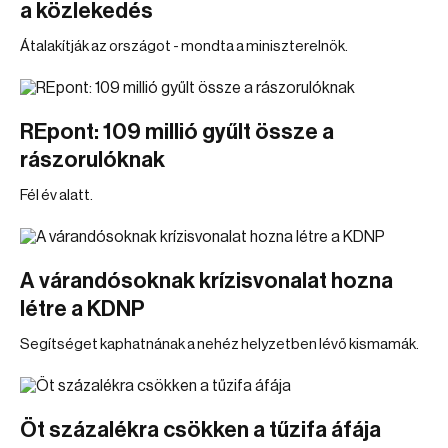
a közlekedés
Átalakítják az országot - mondta a miniszterelnök.
REpont: 109 millió gyűlt össze a
rászorulóknak
Fél év alatt.
A várandósoknak krízisvonalat hozna
létre a KDNP
Segítséget kaphatnának a nehéz helyzetben lévő kismamák.
Öt százalékra csökken a tűzifa áfája