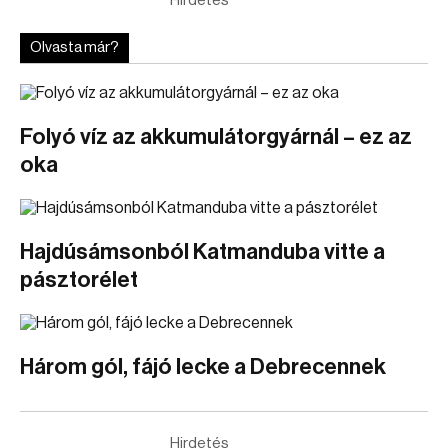
Hirdetés
Olvasta már?
Folyó víz az akkumulátorgyárnál – ez az
oka
Hajdúsámsonból Katmanduba vitte a
pásztorélet
Három gól, fájó lecke a Debrecennek
Hirdetés