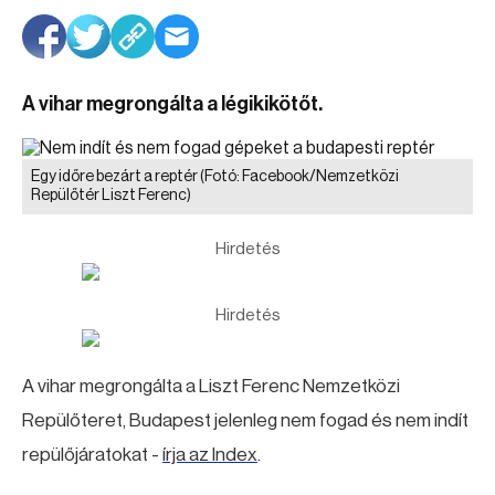
A vihar megrongálta a légikikötőt.
Egy időre bezárt a reptér
(Fotó: Facebook/Nemzetközi
Repülőtér Liszt Ferenc)
Hirdetés
Hirdetés
A vihar megrongálta a Liszt Ferenc Nemzetközi
Repülőteret, Budapest jelenleg nem fogad és nem indít
repülőjáratokat -
írja az Index
.