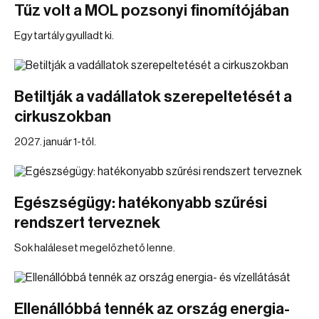
Tűz volt a MOL pozsonyi finomítójában
Egy tartály gyulladt ki.
Betiltják a vadállatok szerepeltetését a
cirkuszokban
2027. január 1-től.
Egészségügy: hatékonyabb szűrési
rendszert terveznek
Sok haláleset megelőzhető lenne.
Ellenállóbbá tennék az ország energia-