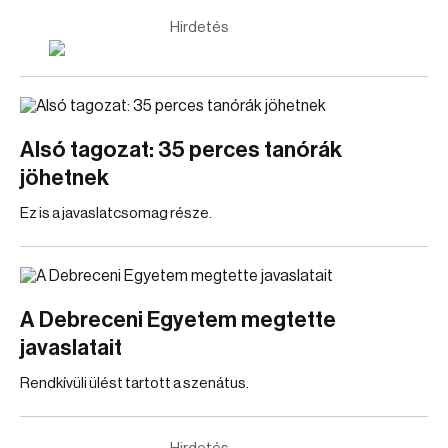
Hirdetés
Alsó tagozat: 35 perces tanórák
jöhetnek
Ez is a javaslatcsomag része.
A Debreceni Egyetem megtette
javaslatait
Rendkívüli ülést tartott a szenátus.