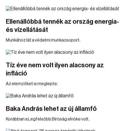
Ellenállóbbá tennék az ország energia-
és vízellátását
Munkához lát a védelmi munkacsoport.
Tíz éve nem volt ilyen alacsony az
infláció
Az elemzőket is meglepte.
Baka András lehet az új államfő
Korábban a Legfelsőbb Bíróság elnöke volt.