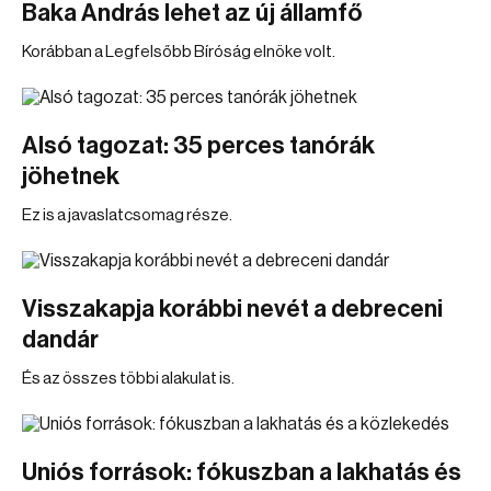
Baka András lehet az új államfő
Korábban a Legfelsőbb Bíróság elnöke volt.
Alsó tagozat: 35 perces tanórák
jöhetnek
Ez is a javaslatcsomag része.
Visszakapja korábbi nevét a debreceni
dandár
És az összes többi alakulat is.
Uniós források: fókuszban a lakhatás és