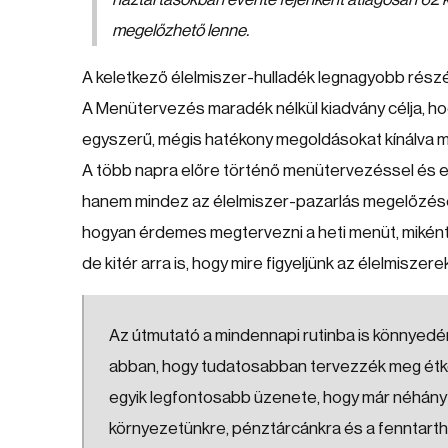
megelőzhető lenne.
A keletkező élelmiszer-hulladék legnagyobb részét 
A Menütervezés maradék nélkül kiadvány célja, hog
egyszerű, mégis hatékony megoldásokat kínálva m
A több napra előre történő menütervezéssel és el
hanem mindez az élelmiszer-pazarlás megelőzésén
hogyan érdemes megtervezni a heti menüt, miként h
de kitér arra is, hogy mire figyeljünk az élelmisze
Az útmutató a mindennapi rutinba is könnyedén
abban, hogy tudatosabban tervezzék meg étke
egyik legfontosabb üzenete, hogy már néhány a
környezetünkre, pénztárcánkra és a fenntarth