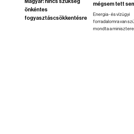
Magyar: nincs szükség
mégsem tett se
önkéntes
Energia- és vízügyi
fogyasztáscsökkentésre
forradalomra van sz
mondta a minisztere