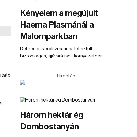
Kényelem a megújult
Haema Plasmánál a
Malomparkban
Debreceni vérplazmaadás letisztult,
biztonságos, újjávarázsolt környezetben.
utató
Hirdetés
a
Három hektár ég
Dombostanyán