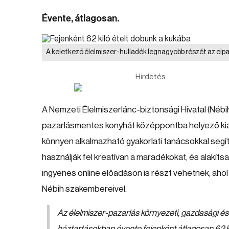
Évente, átlagosan.
A keletkező élelmiszer-hulladék legnagyobb részét az elpa
Hirdetés
A Nemzeti Élelmiszerlánc-biztonsági Hivatal (Nébi
pazarlásmentes konyhát középpontba helyező kia
könnyen alkalmazható gyakorlati tanácsokkal seg
használják fel kreatívan a maradékokat, és alakíts
ingyenes online előadáson is részt vehetnek, ahol 
Nébih szakembereivel.
Az élelmiszer-pazarlás környezeti, gazdasági és
háztartásokban évente fejenként átlagosan 62 k