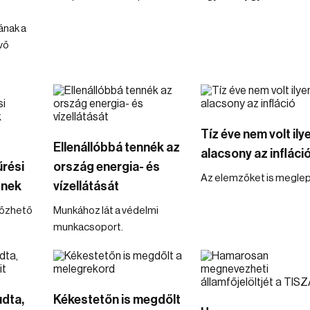
ának a
vő
Tíz éve nem volt ily
Ellenállóbbá tennék az
alacsony az infláci
rési
ország energia- és
Az elemzőket is meglep
znek
vízellátását
lőzhető
Munkához lát a védelmi
munkacsoport.
udta,
Kékestetőn is megdőlt