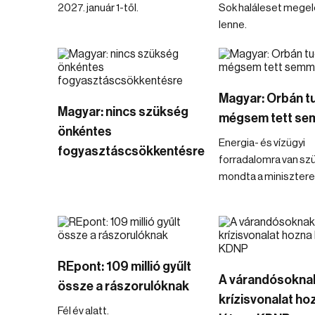
2027. január 1-től.
Sok haláleset mege
lenne.
Magyar: Orbán t
Magyar: nincs szükség
mégsem tett se
önkéntes
Energia- és vízügyi
fogyasztáscsökkentésre
forradalomra van sz
mondta a minisztere
REpont: 109 millió gyűlt
A várandósokna
össze a rászorulóknak
krízisvonalat ho
Fél év alatt.