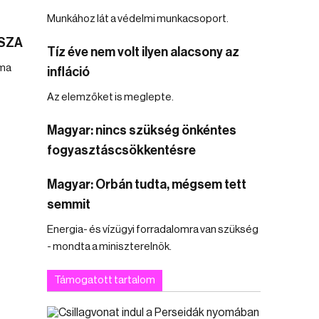
Munkához lát a védelmi munkacsoport.
TISZA
Tíz éve nem volt ilyen alacsony az
uma
infláció
Az elemzőket is meglepte.
Magyar: nincs szükség önkéntes
fogyasztáscsökkentésre
Magyar: Orbán tudta, mégsem tett
semmit
Energia- és vízügyi forradalomra van szükség
- mondta a miniszterelnök.
Támogatott tartalom