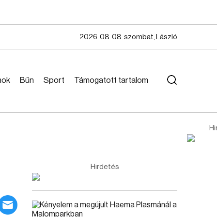
2026. 08. 08. szombat, László
mok
Bűn
Sport
Támogatott tartalom
Hi
Hirdetés