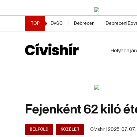
TOP
DVSC
Debrecen
Debreceni Eg
Helyben jár
Fejenként 62 kiló é
Cívishír |
2025. 07. 07. |
BELFÖLD
KÖZÉLET