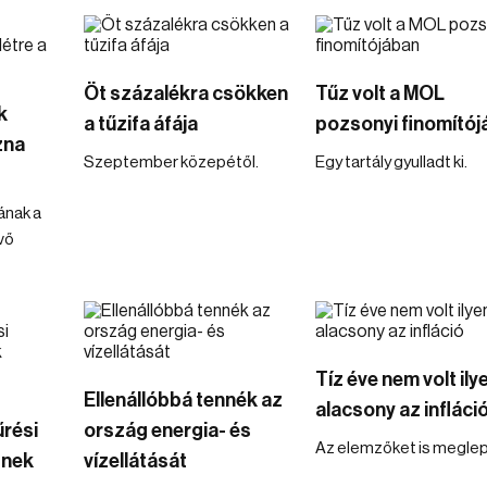
Öt százalékra csökken
Tűz volt a MOL
k
a tűzifa áfája
pozsonyi finomító
zna
Szeptember közepétől.
Egy tartály gyulladt ki.
ának a
vő
Tíz éve nem volt ily
Ellenállóbbá tennék az
alacsony az infláci
rési
ország energia- és
Az elemzőket is meglep
znek
vízellátását