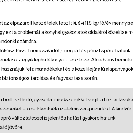
az elpazarolt készételek teszik ki, évi 11,8 kg/fő/év mennyisé
y ezt a problémát a konyhai gyakorlatok oldaláról közelítse m
indenki számára.
őkészítéssel nemcsak időt, energiát és pénzt spórolhatunk,
ek is az egyik leghatékonyabb eszköze. A kiadvány bemutat
asználjuk fel a maradékokat és a közeli lejáratú alapanyagok
rek biztonságos tárolása és fagyasztása során.
 beilleszthető, gyakorlati módszerekkel segíti a háztartásoka
zéseiket és csökkentsék az élelmiszer-pazarlást. A kiadván
pró változtatással is jelentős hatást gyakorolhatunk
ató jövőre.