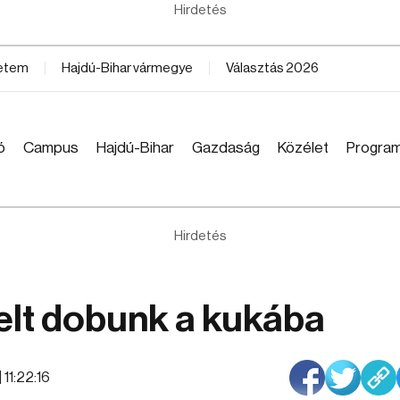
Hirdetés
yetem
Hajdú-Bihar vármegye
Választás 2026
ó
Campus
Hajdú-Bihar
Gazdaság
Közélet
Progra
Hirdetés
telt dobunk a kukába
 11:22:16