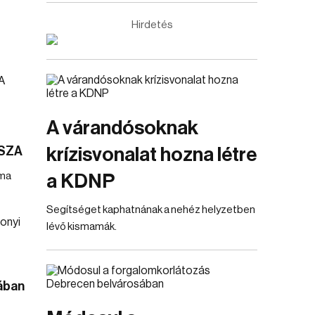
Hirdetés
A várandósoknak
TISZA
krízisvonalat hozna létre
uma
a KDNP
Segítséget kaphatnának a nehéz helyzetben
lévő kismamák.
jában