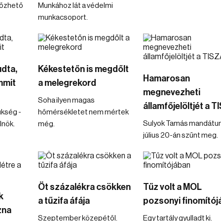
lőzhető
Munkához lát a védelmi
munkacsoport.
udta,
Kékestetőn is megdőlt
Hamarosan
mmit
a melegrekord
megnevezheti
Soha ilyen magas
államfőjelöltjét a 
ükség -
hőmérsékletet nem mértek
Sulyok Tamás mandát
lnök.
még.
július 20-án szűnt meg.
Öt százalékra csökken
Tűz volt a MOL
k
a tűzifa áfája
pozsonyi finomító
zna
Szeptember közepétől.
Egy tartály gyulladt ki.