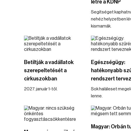
létre a KDNP
Segítséget kaphatn
nehéz helyzetben lé
kismamák.
Betiltják a vadállatok
Egészségügy:
szerepeltetését a
hatékonyabb szű
cirkuszokban
rendszert terve
2027. január 1-től.
Sok haláleset mege
lenne.
Magyar: Orbán t