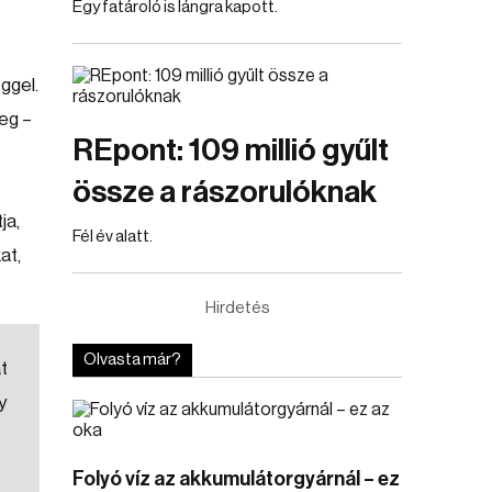
Egy fatároló is lángra kapott.
ggel.
eg –
REpont: 109 millió gyűlt
össze a rászorulóknak
ja,
Fél év alatt.
at,
Hirdetés
Olvasta már?
t
y
Folyó víz az akkumulátorgyárnál – ez