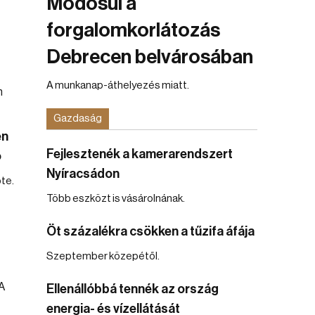
Módosul a
forgalomkorlátozás
Debrecen belvárosában
A munkanap-áthelyezés miatt.
Gazdaság
en
Fejlesztenék a kamerarendszert
ó
Nyíracsádon
te.
Több eszközt is vásárolnának.
Öt százalékra csökken a tűzifa áfája
Szeptember közepétől.
Ellenállóbbá tennék az ország
energia- és vízellátását