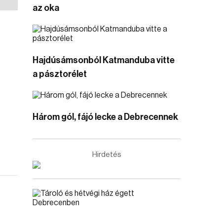
az oka
Hajdúsámsonból Katmanduba vitte
a pásztorélet
Három gól, fájó lecke a Debrecennek
Hirdetés