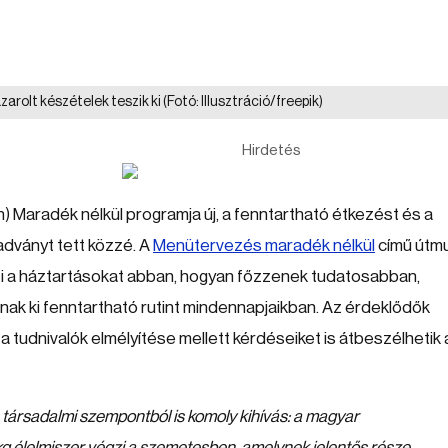
zarolt készételek teszik ki
(Fotó: Illusztráció/freepik)
Hirdetés
h) Maradék nélkül programja új, a fenntartható étkezést és a
dványt tett közzé. A
Menütervezés maradék nélkül
című útm
íti a háztartásokat abban, hogyan főzzenek tudatosabban,
anak ki fenntartható rutint mindennapjaikban. Az érdeklődők
a tudnivalók elmélyítése mellett kérdéseiket is átbeszélhetik 
 társadalmi szempontból is komoly kihívás: a magyar
g élelmiszer végzi a szemetesben, amelynek jelentős része