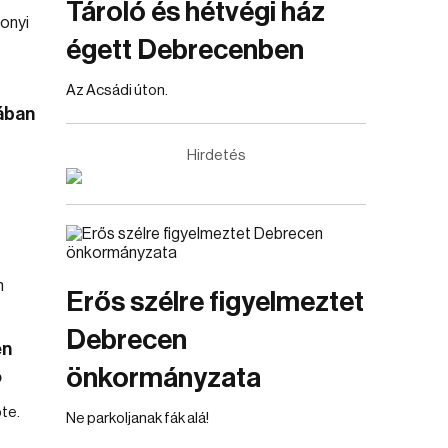
Tároló és hétvégi ház
égett Debrecenben
Az Acsádi úton.
jában
Hirdetés
Erős szélre figyelmeztet
Debrecen
en
önkormányzata
ó
te.
Ne parkoljanak fák alá!