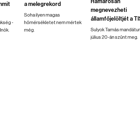
Hamarosan
mmit
a melegrekord
megnevezheti
Soha ilyen magas
államfőjelöltjét a 
ükség -
hőmérsékletet nem mértek
Sulyok Tamás mandát
lnök.
még.
július 20-án szűnt meg.