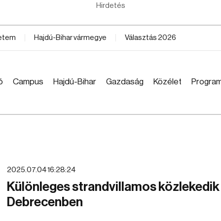
Hirdetés
yetem
Hajdú-Bihar vármegye
Választás 2026
ó
Campus
Hajdú-Bihar
Gazdaság
Közélet
Progra
2025.07.04 16:28:24
Különleges strandvillamos közlekedik
Debrecenben