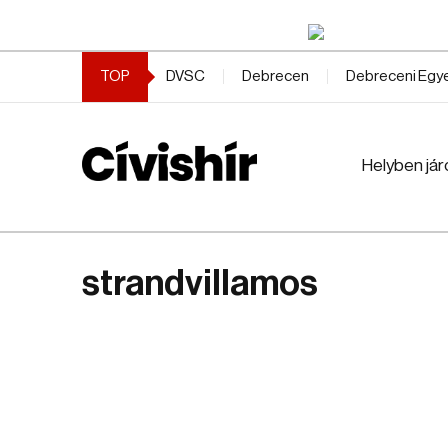
TOP
DVSC
Debrecen
Debreceni Eg
Helyben jár
strandvillamos