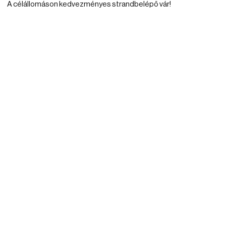
A célállomáson kedvezményes strandbelépő vár!