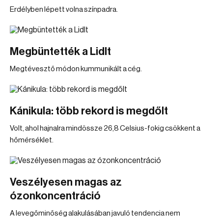
Erdélyben lépett volna színpadra.
Megbüntették a Lidlt
Megtévesztő módon kummunikált a cég.
Kánikula: több rekord is megdőlt
Volt, ahol hajnalra mindössze 26,8 Celsius-fokig csökkent a
hőmérséklet.
Veszélyesen magas az
ózonkoncentráció
A levegőminőség alakulásában javuló tendencia nem