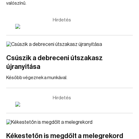
valószínű.
Hirdetés
Csúszik a debreceni útszakasz
újranyitása
Később végeznek a munkával.
Hirdetés
Kékestetőn is megdőlt a melegrekord