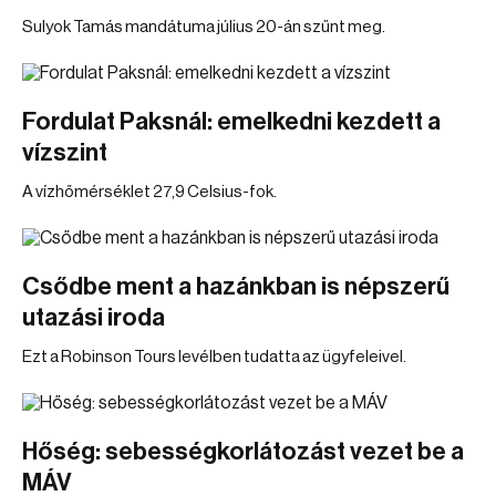
Sulyok Tamás mandátuma július 20-án szűnt meg.
Fordulat Paksnál: emelkedni kezdett a
vízszint
A vízhőmérséklet 27,9 Celsius-fok.
Csődbe ment a hazánkban is népszerű
utazási iroda
Ezt a Robinson Tours levélben tudatta az ügyfeleivel.
Hőség: sebességkorlátozást vezet be a
MÁV