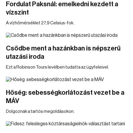
Fordulat Paksnál: emelkedni kezdett a
vízszint
A vízhőmérséklet 27,9 Celsius-fok.
Csődbe ment a hazánkban is népszerű
utazási iroda
Ezt a Robinson Tours levélben tudatta az ügyfeleivel.
Hőség: sebességkorlátozást vezet be a
MÁV
Dolgoznak a tartós megoldásokon.