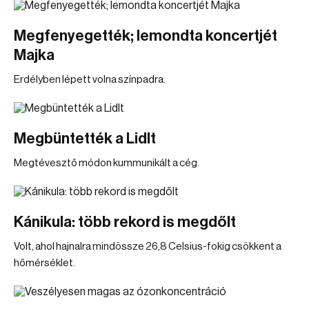
Megfenyegették; lemondta koncertjét
Majka
Erdélyben lépett volna színpadra.
Megbüntették a Lidlt
Megtévesztő módon kummunikált a cég.
Kánikula: több rekord is megdőlt
Volt, ahol hajnalra mindössze 26,8 Celsius-fokig csökkent a
hőmérséklet.