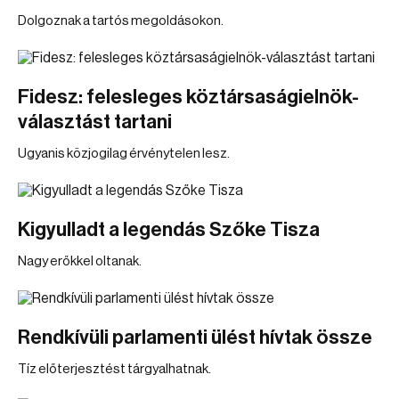
Dolgoznak a tartós megoldásokon.
Fidesz: felesleges köztársaságielnök-
választást tartani
Ugyanis közjogilag érvénytelen lesz.
Kigyulladt a legendás Szőke Tisza
Nagy erőkkel oltanak.
Rendkívüli parlamenti ülést hívtak össze
Tíz előterjesztést tárgyalhatnak.