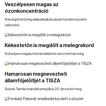
Veszélyesen magas az
ózonkoncentráció
A levegőminőség alakulásában javuló tendencia nem
valószínű.
Kékestetőn is megdőlt a melegrekord
Soha ilyen magas hőmérsékletet nem mértek még.
Hamarosan megnevezheti
államfőjelöltjét a TISZA
Sulyok Tamás mandátuma július 20-án szűnt meg.