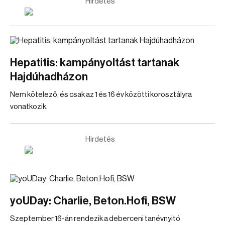
Hirdetés
Hepatitis: kampányoltást tartanak
Hajdúhadházon
Nem kötelező, és csak az 1 és 16 év közötti korosztályra
vonatkozik.
Hirdetés
yoUDay: Charlie, Beton.Hofi, BSW
Szeptember 16-án rendezik a deberceni tanévnyitó