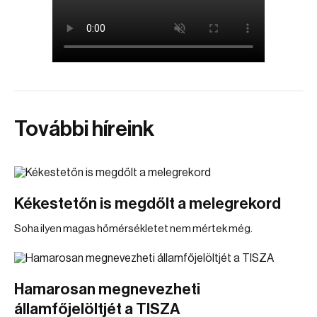
További híreink
Kékestetőn is megdőlt a melegrekord
Soha ilyen magas hőmérsékletet nem mértek még.
Hamarosan megnevezheti
államfőjelöltjét a TISZA