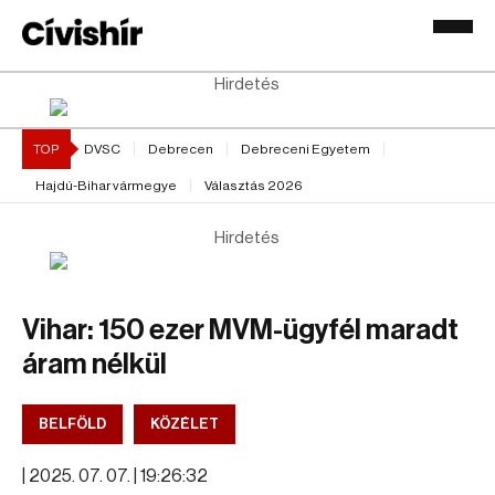
Hirdetés
TOP
DVSC
Debrecen
Debreceni Egyetem
Hajdú-Bihar vármegye
Választás 2026
Hirdetés
Vihar: 150 ezer MVM-ügyfél maradt
áram nélkül
BELFÖLD
KÖZÉLET
|
2025. 07. 07. | 19:26:32