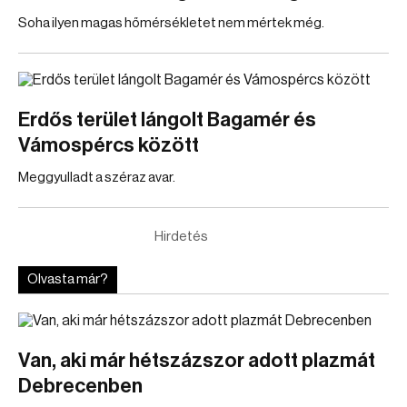
Soha ilyen magas hőmérsékletet nem mértek még.
Erdős terület lángolt Bagamér és
Vámospércs között
Meggyulladt a széraz avar.
Hirdetés
Olvasta már?
Van, aki már hétszázszor adott plazmát
Debrecenben