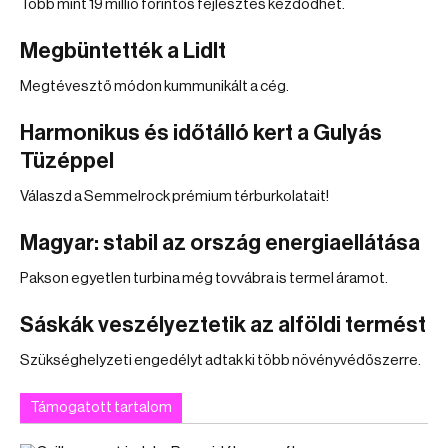
Több mint 19 millió forintos fejlesztés kezdődhet.
Megbüntették a Lidlt
Megtévesztő módon kummunikált a cég.
Harmonikus és időtálló kert a Gulyás
Tüzéppel
Válaszd a Semmelrock prémium térburkolatait!
Magyar: stabil az ország energiaellátása
Pakson egyetlen turbina még tovvábra is termel áramot.
Sáskák veszélyeztetik az alföldi termést
Szükséghelyzeti engedélyt adtak ki több növényvédőszerre.
Támogatott tartalom