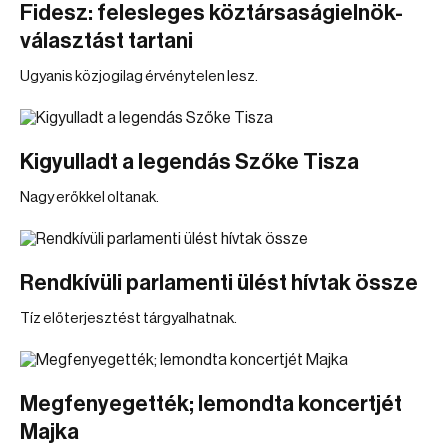
Fidesz: felesleges köztársaságielnök-
választást tartani
Ugyanis közjogilag érvénytelen lesz.
Kigyulladt a legendás Szőke Tisza
Nagy erőkkel oltanak.
Rendkívüli parlamenti ülést hívtak össze
Tíz előterjesztést tárgyalhatnak.
Megfenyegették; lemondta koncertjét
Majka