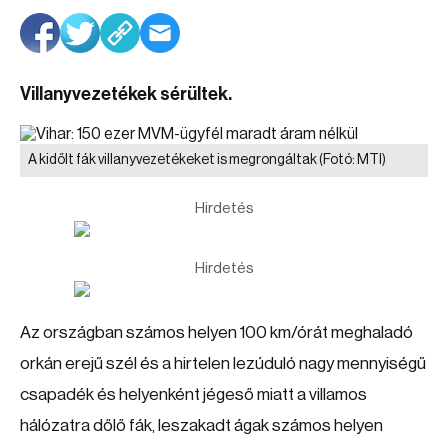
Villanyvezetékek sérültek.
A kidőlt fák villanyvezetékeket is megrongáltak
(Fotó: MTI)
Hirdetés
Hirdetés
Az országban számos helyen 100 km/órát meghaladó
orkán erejű szél és a hirtelen lezúduló nagy mennyiségű
csapadék és helyenként jégeső miatt a villamos
hálózatra dőlő fák, leszakadt ágak számos helyen