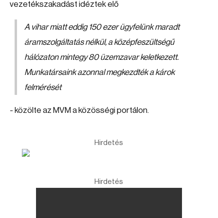
vezetékszakadást idéztek elő
A vihar miatt eddig 150 ezer ügyfelünk maradt
áramszolgáltatás nélkül, a középfeszültségű
hálózaton mintegy 80 üzemzavar keletkezett.
Munkatársaink azonnal megkezdték a károk
felmérését
- közölte az MVM a közösségi portálon.
Hirdetés
Hirdetés