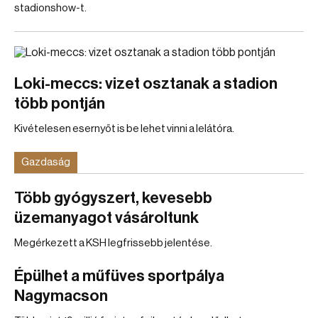
stadionshow-t.
Loki-meccs: vizet osztanak a stadion
több pontján
Kivételesen esernyőt is be lehet vinni a lelátóra.
Gazdaság
Több gyógyszert, kevesebb
üzemanyagot vásároltunk
Megérkezett a KSH legfrissebb jelentése.
Épülhet a műfüves sportpálya
Nagymacson