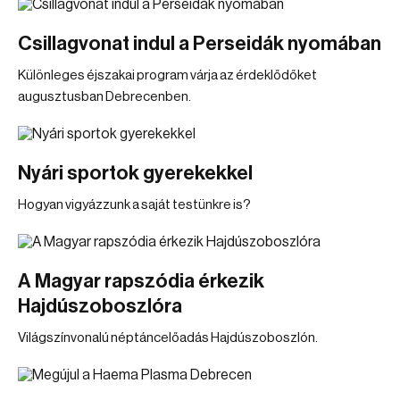
Csillagvonat indul a Perseidák nyomában
Különleges éjszakai program várja az érdeklődőket
augusztusban Debrecenben.
Nyári sportok gyerekekkel
Hogyan vigyázzunk a saját testünkre is?
A Magyar rapszódia érkezik
Hajdúszoboszlóra
Világszínvonalú néptáncelőadás Hajdúszoboszlón.