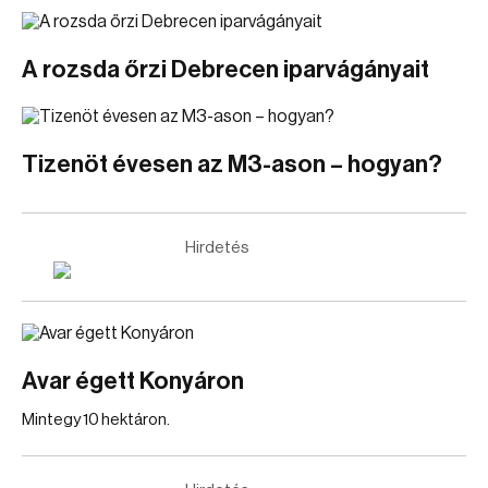
A rozsda őrzi Debrecen iparvágányait
Tizenöt évesen az M3-ason – hogyan?
Hirdetés
Avar égett Konyáron
Mintegy 10 hektáron.