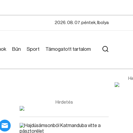
2026. 08. 07. péntek, Ibolya
mok
Bűn
Sport
Támogatott tartalom
Hi
Hirdetés