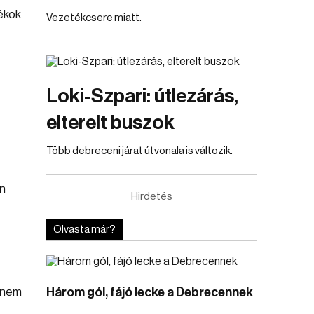
ékok
Vezetékcsere miatt.
Loki-Szpari: útlezárás,
elterelt buszok
Több debreceni járat útvonala is változik.
en
Hirdetés
Olvasta már?
s nem
Három gól, fájó lecke a Debrecennek