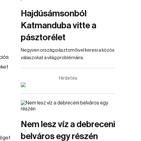
Hajdúsámsonból
Katmanduba vitte a
pásztorélet
Negyven ország pásztornőivel keresi a közös
ciós
válaszokat a világ problémáira.
eket
Hirdetés
Nem lesz víz a debreceni
belváros egy részén
séget