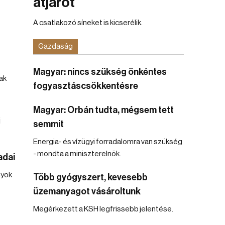
átjárót
A csatlakozó síneket is kicserélik.
Gazdaság
Magyar: nincs szükség önkéntes
ak
fogyasztáscsökkentésre
Magyar: Orbán tudta, mégsem tett
semmit
Energia- és vízügyi forradalomra van szükség
- mondta a miniszterelnök.
adai
nyok
Több gyógyszert, kevesebb
üzemanyagot vásároltunk
Megérkezett a KSH legfrissebb jelentése.