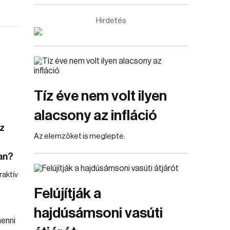
Hirdetés
Tíz éve nem volt ilyen
alacsony az infláció
z
Az elemzőket is meglepte.
an?
raktív
Felújítják a
hajdúsámsoni vasúti