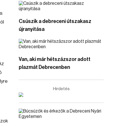
es
Csúszik a debreceni útszakasz
ól
újranyitása
Van, aki már hétszázszor adott
Az
plazmát Debrecenben
ó
lyre
Hirdetés
azok