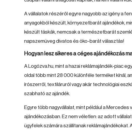
A vállalatok részéről egyre nagyobb az igény a f
anyagokból készült, környezetbarát ajándékok, m
készült táskák, nemcsak a természetbarát szemléle
napszemüveg divatos és öko-barát választás!
Hogyan lesz sikeres a céges ajándékozás m
A Logózva.hu, mint a hazai reklámajándék-piac egy
oldal több mint 28 000 különféle terméket kínál, a
írószerről, textiláruról vagy akár technológiai es
szabható az ajándék.
Egyre több nagyvállalat, mint például a Mercedes 
ajándékozásban. Ez nem véletlen: az adott vállala
ügyfelek számára szállítanak reklámajándékokat. A