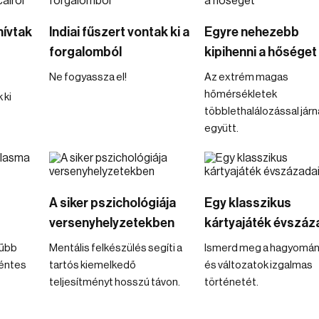
hívtak
Indiai fűszert vontak ki a
Egyre nehezebb
forgalomból
kipihenni a hőséget
Ne fogyassza el!
Az extrém magas
hőmérsékletek
 ki
többlethalálozással járn
együtt.
A siker pszichológiája
Egy klasszikus
versenyhelyzetekben
kártyajáték évszáz
rűbb
Mentális felkészülés segíti a
Ismerd meg a hagyomá
kéntes
tartós kiemelkedő
és változatok izgalmas
teljesítményt hosszú távon.
történetét.