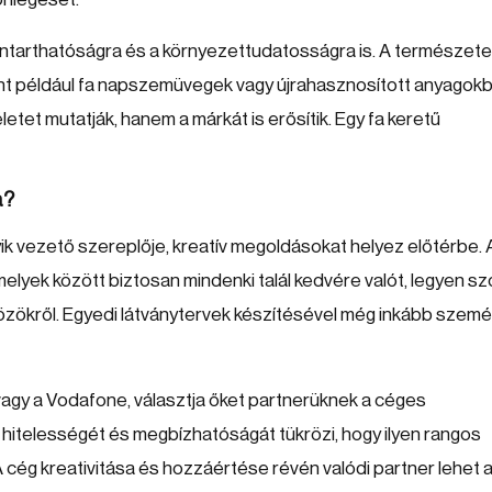
enntarthatóságra és a környezettudatosságra is. A természet
int például fa napszemüvegek vagy újrahasznosított anyagokb
tet mutatják, hanem a márkát is erősítik. Egy fa keretű
a?
ik vezető szereplője, kreatív megoldásokat helyez előtérbe. 
melyek között biztosan mindenki talál kedvére valót, legyen sz
zközökről. Egyedi látványtervek készítésével még inkább szemé
vagy a Vodafone, választja őket partnerüknek a céges
t hitelességét és megbízhatóságát tükrözi, hogy ilyen rangos
 cég kreativitása és hozzáértése révén valódi partner lehet 