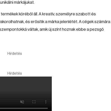
ikálni márkájukat.
rmékek köréből áll. A kreatív, személyre szabott és
orolhatnak, és erősítik a márka jelenlétét. A cégek számára
szempontokká váltak, amik új színt hoznak ebbe a pezsgő
Hirdetés
Hirdetés