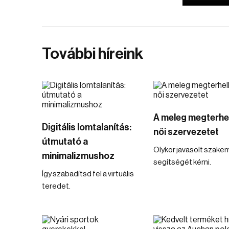
További híreink
A meleg megterhel
Digitális lomtalanítás:
női szervezetet
útmutató a
Olykor javasolt szake
minimalizmushoz
segítségét kérni.
Így szabadítsd fel a virtuális
teredet.