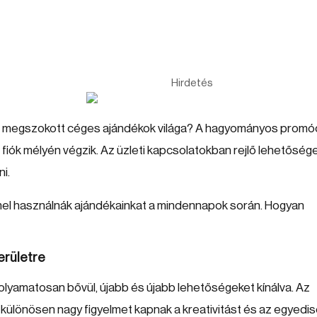
Hirdetés
t a megszokott céges ajándékok világa? A hagyományos promó
a fiók mélyén végzik. Az üzleti kapcsolatokban rejlő lehetőség
i.
ömmel használnák ajándékainkat a mindennapok során. Hogyan
erületre
olyamatosan bővül, újabb és újabb lehetőségeket kínálva. Az
n különösen nagy figyelmet kapnak a kreativitást és az egyedi