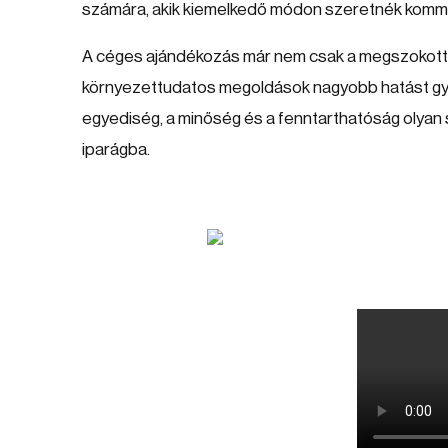
számára, akik kiemelkedő módon szeretnék kommun
A céges ajándékozás már nem csak a megszokott te
környezettudatos megoldások nagyobb hatást gyak
egyediség, a minőség és a fenntarthatóság olyan 
iparágba.