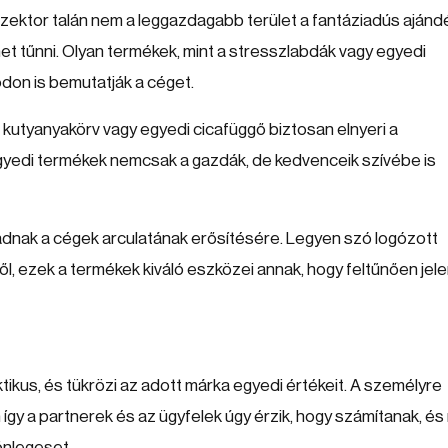
ektor talán nem a leggazdagabb terület a fantáziadús ajánd
ehet tűnni. Olyan termékek, mint a stresszlabdák vagy egyedi
don is bemutatják a céget.
 kutyanyakörv vagy egyedi cicafüggő biztosan elnyeri a
egyedi termékek nemcsak a gazdák, de kedvenceik szívébe is
adnak a cégek arculatának erősítésére. Legyen szó logózott
l, ezek a termékek kiváló eszközei annak, hogy feltűnően jel
ikus, és tükrözi az adott márka egyedi értékeit. A személyre
y a partnerek és az ügyfelek úgy érzik, hogy számítanak, é
önlegeset.