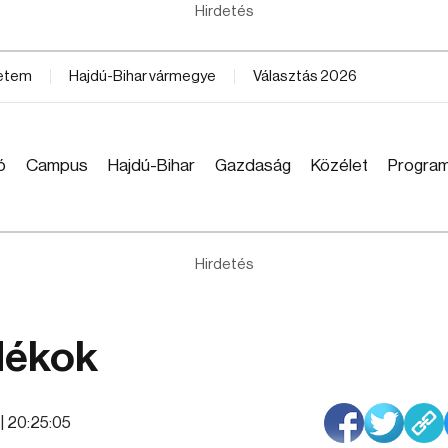
Hirdetés
yetem
Hajdú-Bihar vármegye
Választás 2026
ó
Campus
Hajdú-Bihar
Gazdaság
Közélet
Progra
Hirdetés
dékok
 | 20:25:05