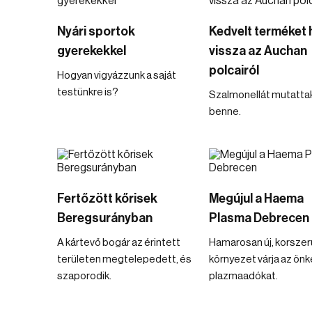
Nyári sportok
Kedvelt terméket 
gyerekekkel
vissza az Auchan
polcairól
Hogyan vigyázzunk a saját
testünkre is?
Szalmonellát mutattak
benne.
Fertőzött kőrisek
Megújul a Haema
Beregsurányban
Plasma Debrecen
A kártevő bogár az érintett
Hamarosan új, korsze
területen megtelepedett, és
környezet várja az ön
szaporodik.
plazmaadókat.