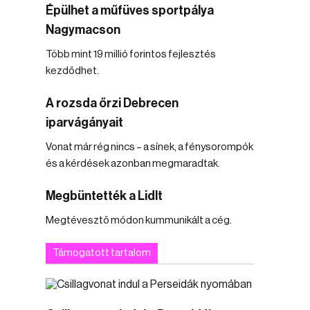
Épülhet a műfüves sportpálya
Nagymacson
Több mint 19 millió forintos fejlesztés
kezdődhet.
A rozsda őrzi Debrecen
iparvágányait
Vonat már rég nincs – a sínek, a fénysorompók
és a kérdések azonban megmaradtak.
Megbüntették a Lidlt
Megtévesztő módon kummunikált a cég.
Támogatott tartalom