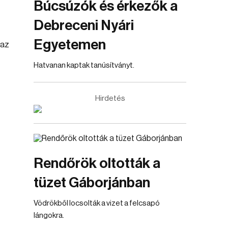
Búcsúzók és érkezők a
Debreceni Nyári
Egyetemen
 az
Hatvanan kaptak tanúsítványt.
Hirdetés
Rendőrök oltották a
tüzet Gáborjánban
Vödrökből locsolták a vizet a felcsapó
lángokra.