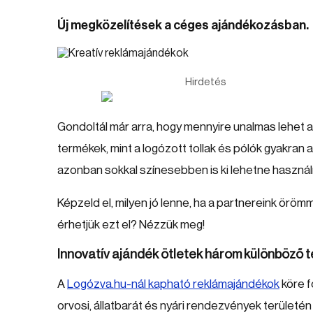
Új megközelítések a céges ajándékozásban.
Hirdetés
Gondoltál már arra, hogy mennyire unalmas lehe
termékek, mint a logózott tollak és pólók gyakran 
azonban sokkal színesebben is ki lehetne használn
Képzeld el, milyen jó lenne, ha a partnereink ör
érhetjük ezt el? Nézzük meg!
Innovatív ajándék ötletek három különböző t
A
Logózva.hu-nál kapható reklámajándékok
köre f
orvosi, állatbarát és nyári rendezvények területé