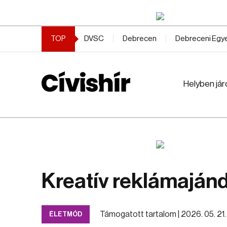
TOP
DVSC
Debrecen
Debreceni Eg
Helyben jár
Kreatív reklámaján
Támogatott tartalom |
2026. 05. 21.
ÉLETMÓD