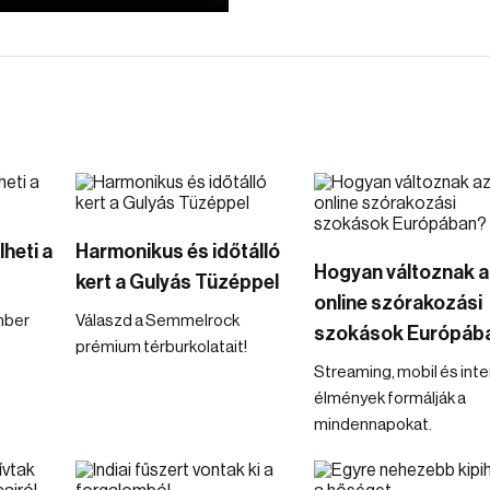
heti a
Harmonikus és időtálló
Hogyan változnak a
kert a Gulyás Tüzéppel
online szórakozási
mber
Válaszd a Semmelrock
szokások Európáb
prémium térburkolatait!
Streaming, mobil és inte
élmények formálják a
mindennapokat.