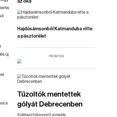
az oka
stems
lső
Hajdúsámsonból Katmanduba vitte
a pásztorélet
a
és új
Hirdetés
vel
Tűzoltók mentettek
gólyát Debrecenben
tva a
Szikkasztóba esett a madár.