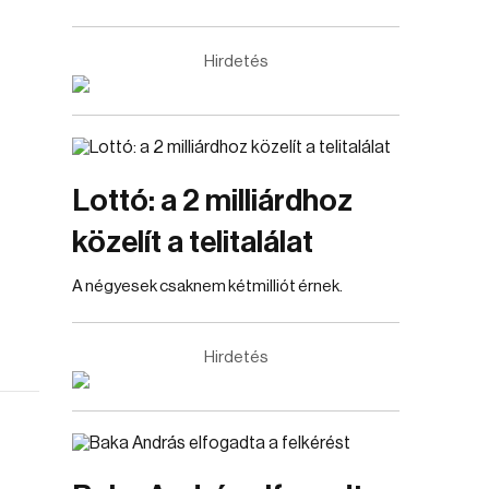
Hirdetés
Lottó: a 2 milliárdhoz
közelít a telitalálat
A négyesek csaknem kétmilliót érnek.
Hirdetés