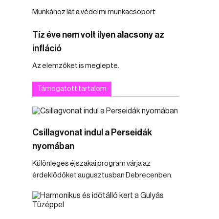
Munkához lát a védelmi munkacsoport.
Tíz éve nem volt ilyen alacsony az
infláció
Az elemzőket is meglepte.
Támogatott tartalom
Csillagvonat indul a Perseidák
nyomában
Különleges éjszakai program várja az
érdeklődőket augusztusban Debrecenben.