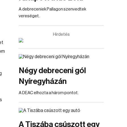
A debreceniek Pallagon szenvedtek
vereséget.
Hirdetés
et
nem
Négy debreceni gól
g
Nyíregyházán
A DEAC elhozta a három pontot.
s
A Tiszába csúszott egy