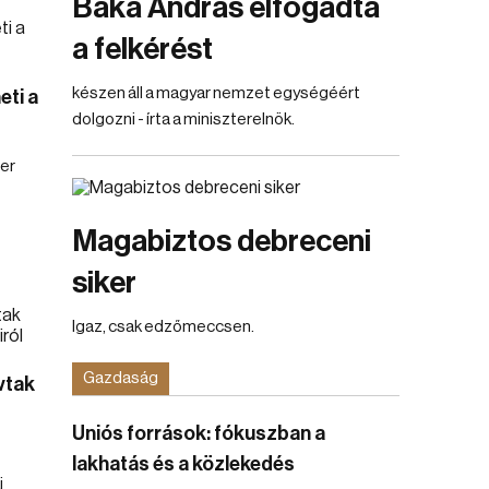
Baka András elfogadta
a felkérést
készen áll a magyar nemzet egységéért
eti a
dolgozni - írta a miniszterelnök.
er
Magabiztos debreceni
siker
Igaz, csak edzőmeccsen.
Gazdaság
vtak
Uniós források: fókuszban a
lakhatás és a közlekedés
i