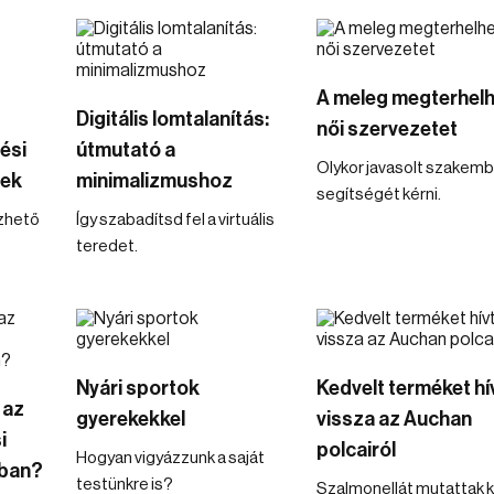
A meleg megterhelh
Digitális lomtalanítás:
női szervezetet
ési
útmutató a
Olykor javasolt szakemb
nek
minimalizmushoz
segítségét kérni.
zhető
Így szabadítsd fel a virtuális
teredet.
Nyári sportok
Kedvelt terméket hí
 az
gyerekekkel
vissza az Auchan
i
polcairól
Hogyan vigyázzunk a saját
ban?
testünkre is?
Szalmonellát mutattak k