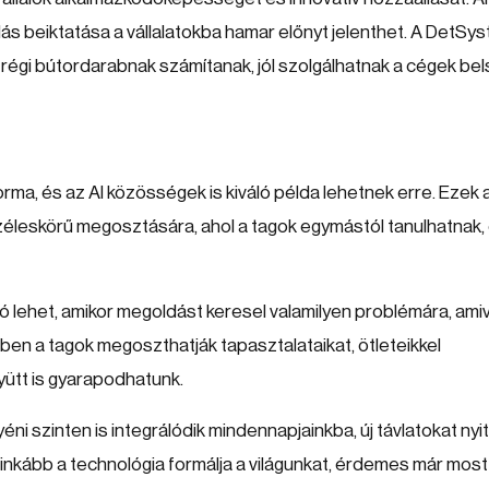
 tudás beiktatása a vállalatokba hamar előnyt jelenthet. A DetSy
 régi bútordarabnak számítanak, jól szolgálhatnak a cégek be
ma, és az AI közösségek is kiváló példa lehetnek erre. Ezek 
éleskörű megosztására, ahol a tagok egymástól tanulhatnak, 
ó lehet, amikor megoldást keresel valamilyen problémára, ami
n a tagok megoszthatják tapasztalataikat, ötleteikkel
yütt is gyarapodhatunk.
ni szinten is integrálódik mindennapjainkba, új távlatokat nyi
nkább a technológia formálja a világunkat, érdemes már most