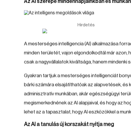
Az AI szerepe mindennapjainkban és munkah
Hirdetés
A mesterséges intelligencia (AI) alkalmazása forrad
minden területét, vajon elgondolkodtál már azon, 
csak a nagyvállalatok kiváltsága, hanem mindenki 
Gyakran tartjuk a mesterséges intelligenciát bon
bárki számára elsajátíthatóak az alapvetések, és 
adminisztratív munkában, akár egészségügyi terü
megismerkednének az AI alapjaival, és hogy az h
lehet az a tapasztalat, hogy AI eszközökkel a mun
Az AI a tanulás új korszakát nyitja meg