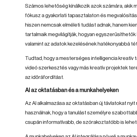
Számos lehetőség kínálkozik azok számára, akik mé
fókusz a gyakorlati tapasztalaton és megvalósítá
hiszen nemcsak elméleti tudást adnak, hanem kieme
tartalmaik megvilágítják, hogyan egyszerűsíthetők
valamint az adatok kezelésének hatékonyabbá téte
Tudtad, hogy a mesterséges intelligencia kreatív 
videó szerkesztés vagy más kreatív projektek teré
az időráfordítást.
AI az oktatásban és a munkahelyeken
Az AI alkalmazása az oktatásban új távlatokat nyi
használnak, hogy a tanulást személyre szabottabbá
csupán informatívabb, de szórakoztatóbb is lehe
A munkahelyeken az AI integrálása növeli a munka