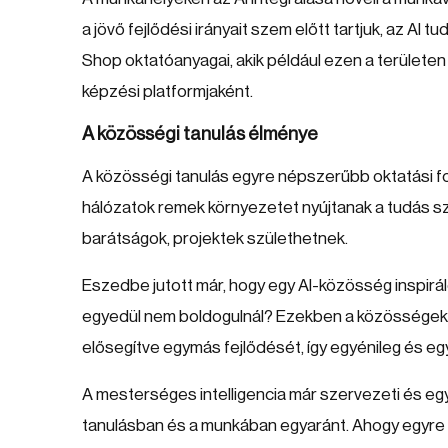
a jövő fejlődési irányait szem előtt tartjuk, az AI
Shop oktatóanyagai, akik például ezen a területen
képzési platformjaként.
A közösségi tanulás élménye
A közösségi tanulás egyre népszerűbb oktatási for
hálózatok remek környezetet nyújtanak a tudás sz
barátságok, projektek születhetnek.
Eszedbe jutott már, hogy egy AI-közösség inspirál
egyedül nem boldogulnál? Ezekben a közösségekbe
elősegítve egymás fejlődését, így egyénileg és eg
A mesterséges intelligencia már szervezeti és egyé
tanulásban és a munkában egyaránt. Ahogy egyre i