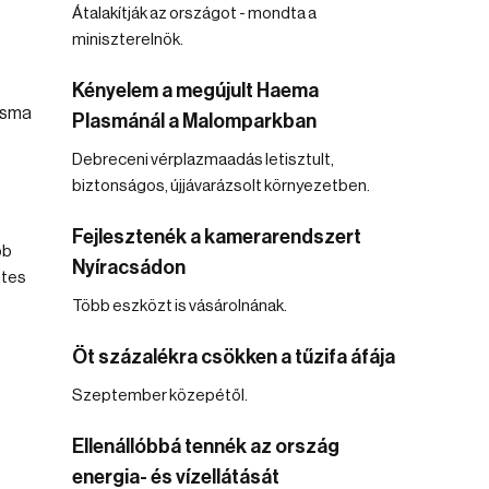
Átalakítják az országot - mondta a
miniszterelnök.
Kényelem a megújult Haema
Plasmánál a Malomparkban
Debreceni vérplazmaadás letisztult,
biztonságos, újjávarázsolt környezetben.
Fejlesztenék a kamerarendszert
bb
Nyíracsádon
ntes
Több eszközt is vásárolnának.
Öt százalékra csökken a tűzifa áfája
Szeptember közepétől.
Ellenállóbbá tennék az ország
energia- és vízellátását