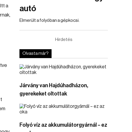
tt a
autó
rnak,
Elmerült a folyóban a gépkocsi.
Hirdetés
Olvasta már?
ítve
Járvány van Hajdúhadházon,
gyerekeket oltottak
t
nem
Folyó víz az akkumulátorgyárnál – ez
Ahogy