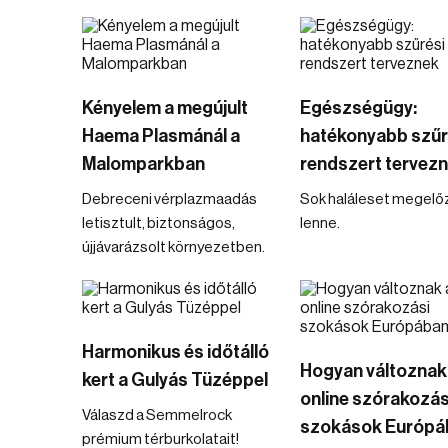
Kényelem a megújult
Egészségügy:
Haema Plasmánál a
hatékonyabb szűr
Malomparkban
rendszert tervez
Debreceni vérplazmaadás
Sok haláleset megelő
letisztult, biztonságos,
lenne.
újjávarázsolt környezetben.
Harmonikus és időtálló
Hogyan változnak
kert a Gulyás Tüzéppel
online szórakozás
Válaszd a Semmelrock
szokások Európá
prémium térburkolatait!