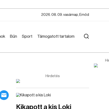
2026. 08. 09. vasárnap, Emőd
mok
Bűn
Sport
Támogatott tartalom
Hi
Hirdetés
Kikapott a kis Loki