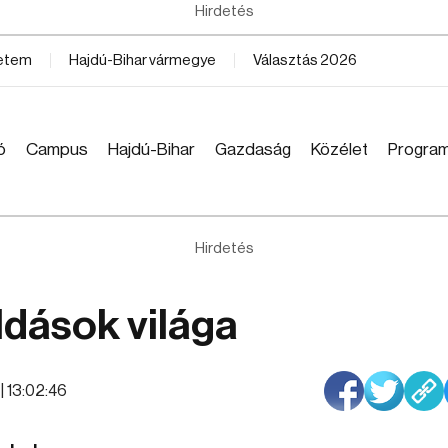
Hirdetés
yetem
Hajdú-Bihar vármegye
Választás 2026
ó
Campus
Hajdú-Bihar
Gazdaság
Közélet
Progra
Hirdetés
ldások világa
 | 13:02:46