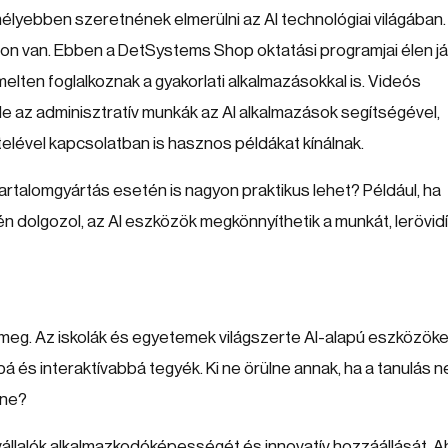
lyebben szeretnének elmerülni az AI technológiai világában. I
son van. Ebben a DetSystems Shop oktatási programjai élen já
lten foglalkoznak a gyakorlati alkalmazásokkal is. Videós
 le az adminisztratív munkák az AI alkalmazások segítségével,
lével kapcsolatban is hasznos példákat kínálnak.
tartalomgyártás esetén is nagyon praktikus lehet? Például, ha
n dolgozol, az AI eszközök megkönnyíthetik a munkát, lerövid
t meg. Az iskolák és egyetemek világszerte AI-alapú eszközöke
 és interaktívabbá tegyék. Ki ne örülne annak, ha a tanulás 
tne?
vállalók alkalmazkodóképességét és innovatív hozzáállását. 