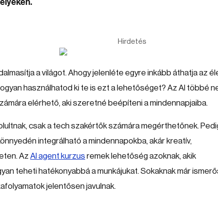
elyeken.
Hirdetés
almasítja a világot. Ahogy jelenléte egyre inkább áthatja az él
hogyan használhatod ki te is ezt a lehetőséget? Az AI többé 
számára elérhető, aki szeretné beépíteni a mindennapjaiba.
yolultnak, csak a tech szakértők számára megérthetőnek. Pedi
könnyedén integrálható a mindennapokba, akár kreatív,
leten. Az
AI agent kurzus
remek lehetőség azoknak, akik
ogyan teheti hatékonyabbá a munkájukat. Sokaknak már ismerő
kafolyamatok jelentősen javulnak.