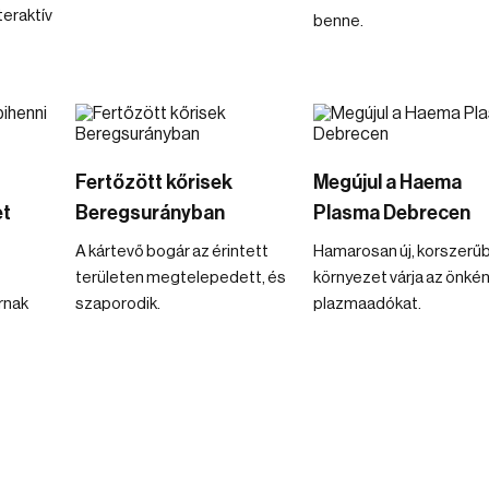
teraktív
benne.
Fertőzött kőrisek
Megújul a Haema
et
Beregsurányban
Plasma Debrecen
A kártevő bogár az érintett
Hamarosan új, korszerű
területen megtelepedett, és
környezet várja az önké
rnak
szaporodik.
plazmaadókat.