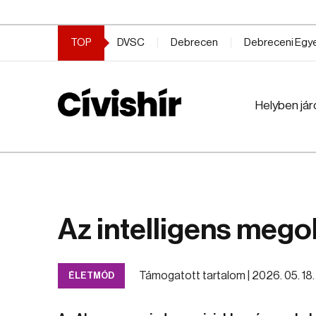
TOP
DVSC
Debrecen
Debreceni Eg
Helyben jár
Az intelligens mego
Támogatott tartalom |
2026. 05. 18.
ÉLETMÓD