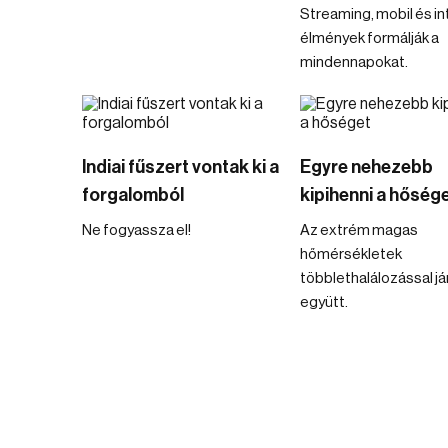
Streaming, mobil és in
élmények formálják a
mindennapokat.
Indiai fűszert vontak ki a
Egyre nehezebb
forgalomból
kipihenni a hőség
Ne fogyassza el!
Az extrém magas
hőmérsékletek
többlethalálozással já
együtt.