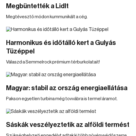
Megbüntették a Lidlt
Megtévesztő módon kummunikált a cég.
Harmonikus és időtálló kert a Gulyás
Tüzéppel
Válaszd a Semmelrock prémium térburkolatait!
Magyar: stabil az ország energiaellátása
Pakson egyetlen turbina még tovvábra is termel áramot.
Sáskák veszélyeztetik az alföldi termést
Szükséghelyzeti engedélyt adtak ki több növényvédőszerre.