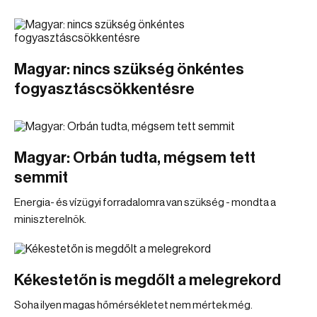
Magyar: nincs szükség önkéntes
fogyasztáscsökkentésre
Magyar: Orbán tudta, mégsem tett
semmit
Energia- és vízügyi forradalomra van szükség - mondta a
miniszterelnök.
Kékestetőn is megdőlt a melegrekord
Soha ilyen magas hőmérsékletet nem mértek még.