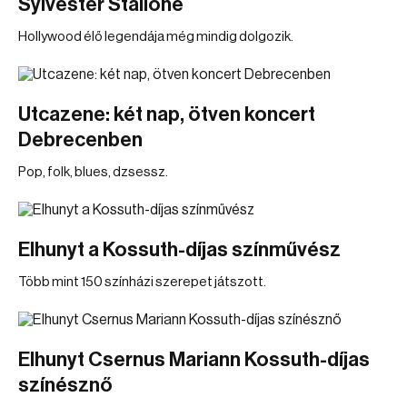
Sylvester Stallone
Hollywood élő legendája még mindig dolgozik.
Utcazene: két nap, ötven koncert
Debrecenben
Pop, folk, blues, dzsessz.
Elhunyt a Kossuth-díjas színművész
Több mint 150 színházi szerepet játszott.
Elhunyt Csernus Mariann Kossuth-díjas
színésznő