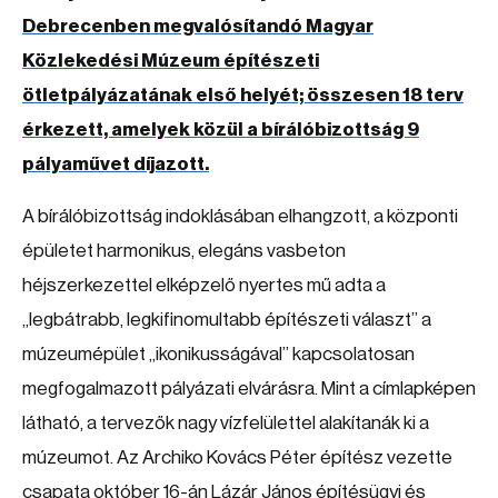
Debrecenben megvalósítandó Magyar
Közlekedési Múzeum építészeti
ötletpályázatának első helyét; összesen 18 terv
érkezett, amelyek közül a bírálóbizottság 9
pályaművet díjazott.
A bírálóbizottság indoklásában elhangzott, a központi
épületet harmonikus, elegáns vasbeton
héjszerkezettel elképzelő nyertes mű adta a
„legbátrabb, legkifinomultabb építészeti választ” a
múzeumépület „ikonikusságával” kapcsolatosan
megfogalmazott pályázati elvárásra. Mint a címlapképen
látható, a tervezők nagy vízfelülettel alakítanák ki a
múzeumot. Az Archiko Kovács Péter építész vezette
csapata október 16-án Lázár János építésügyi és