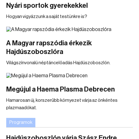
Nyári sportok gyerekekkel
Hogyan vigyázzunk a saját testünkre is?
A Magyar rapszódia érkezik
Hajdúszoboszlóra
Világszínvonalú néptáncelőadás Hajdúszoboszlón.
Megújul a Haema Plasma Debrecen
Hamarosan új, korszerűbb környezet várja az önkéntes
plazmaadókat.
Programok
Hajdúszoboszlón várja Szász Endre