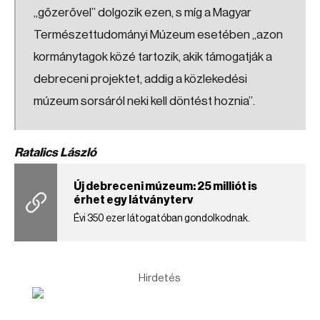
„gőzerővel” dolgozik ezen, s míg a Magyar
Természettudományi Múzeum esetében „azon
kormánytagok közé tartozik, akik támogatják a
debreceni projektet, addig a közlekedési
múzeum sorsáról neki kell döntést hoznia”.
Ratalics László
Új debreceni múzeum: 25 milliót is
érhet egy látványterv
Évi 350 ezer látogatóban gondolkodnak.
Hirdetés