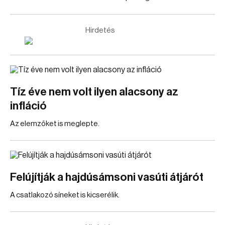
Hirdetés
Tíz éve nem volt ilyen alacsony az
infláció
Az elemzőket is meglepte.
Felújítják a hajdúsámsoni vasúti átjárót
A csatlakozó síneket is kicserélik.