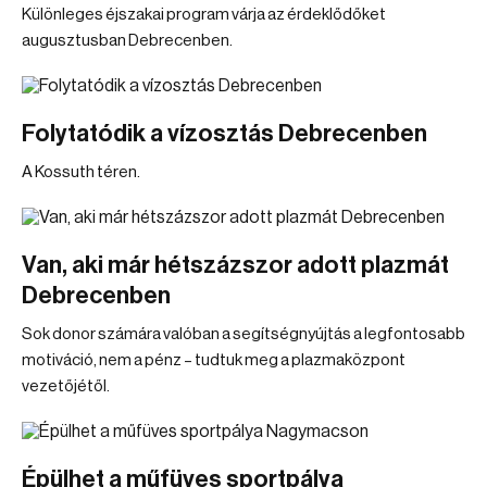
Különleges éjszakai program várja az érdeklődőket
augusztusban Debrecenben.
Folytatódik a vízosztás Debrecenben
A Kossuth téren.
Van, aki már hétszázszor adott plazmát
Debrecenben
Sok donor számára valóban a segítségnyújtás a legfontosabb
motiváció, nem a pénz – tudtuk meg a plazmaközpont
vezetőjétől.
Épülhet a műfüves sportpálya