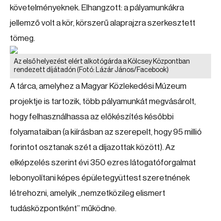
követelményeknek. Elhangzott: a pályamunkákra
jellemző volt a kör, körszerű alaprajzra szerkesztett
tömeg.
Az első helyezést elért alkotógárda a Kölcsey Központban
rendezett díjátadón
(Fotó: Lázár János/Facebook)
A tárca, amelyhez a Magyar Közlekedési Múzeum
projektje is tartozik, több pályamunkát megvásárolt,
hogy felhasználhassa az előkészítés későbbi
folyamataiban (a kiírásban az szerepelt, hogy 95 millió
forintot osztanak szét a díjazottak között). Az
elképzelés szerint évi 350 ezres látogatóforgalmat
lebonyolítani képes épületegyüttest szeretnének
létrehozni, amelyik „nemzetközileg elismert
tudásközpontként” működne.