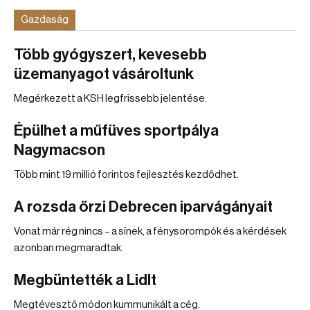
Gazdaság
Több gyógyszert, kevesebb
üzemanyagot vásároltunk
Megérkezett a KSH legfrissebb jelentése.
Épülhet a műfüves sportpálya
Nagymacson
Több mint 19 millió forintos fejlesztés kezdődhet.
A rozsda őrzi Debrecen iparvágányait
Vonat már rég nincs – a sínek, a fénysorompók és a kérdések
azonban megmaradtak.
Megbüntették a Lidlt
Megtévesztő módon kummunikált a cég.