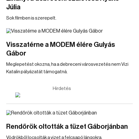
Júlia
Sok filmben is szerepelt.
Visszatérne a MODEM élére Gulyás
Gábor
Meglepetést okozna, ha a debreceni városvezetés nem Vizi
Katalin pályázatát támogatná.
Hirdetés
Rendőrök oltották a tüzet Gáborjánban
Vödrökből locsolták a vizet a felcsapó lángokra.