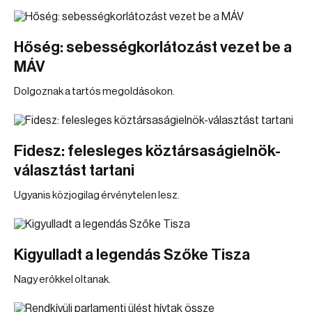
Hőség: sebességkorlátozást vezet be a
MÁV
Dolgoznak a tartós megoldásokon.
Fidesz: felesleges köztársaságielnök-
választást tartani
Ugyanis közjogilag érvénytelen lesz.
Kigyulladt a legendás Szőke Tisza
Nagy erőkkel oltanak.