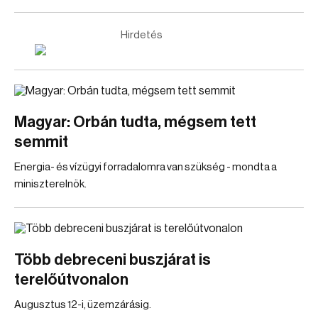
Hirdetés
Magyar: Orbán tudta, mégsem tett
semmit
Energia- és vízügyi forradalomra van szükség - mondta a
miniszterelnök.
Több debreceni buszjárat is
terelőútvonalon
Augusztus 12-i, üzemzárásig.