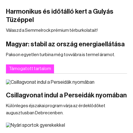
Harmonikus és időtálló kert a Gulyás
Tüzéppel
Válaszd a Semmelrock prémium térburkolatait!
Magyar: stabil az ország energiaellátása
Pakson egyetlen turbina még tovvábra is termel áramot.
Támogatott tartalom
Csillagvonat indul a Perseidák nyomában
Különleges éjszakai program várja az érdeklődőket
augusztusban Debrecenben.