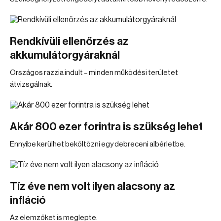
Rendkívüli ellenőrzés az
akkumulátorgyáraknál
Országos razzia indult – minden működési területet
átvizsgálnak.
Akár 800 ezer forintra is szükség lehet
Ennyibe kerülhet beköltözni egy debreceni albérletbe.
Tíz éve nem volt ilyen alacsony az
infláció
Az elemzőket is meglepte.