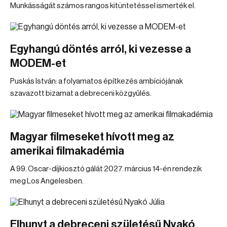
Munkásságát számos rangos kitüntetéssel ismerték el.
Egyhangú döntés arról, ki vezesse a
MODEM-et
Puskás István: a folyamatos építkezés ambíciójának
szavazott bizamat a debreceni közgyűlés.
Magyar filmeseket hívott meg az
amerikai filmakadémia
A 99. Oscar-díjkiosztó gálát 2027. március 14-én rendezik
meg Los Angelesben.
Elhunyt a debreceni születésű Nyakó