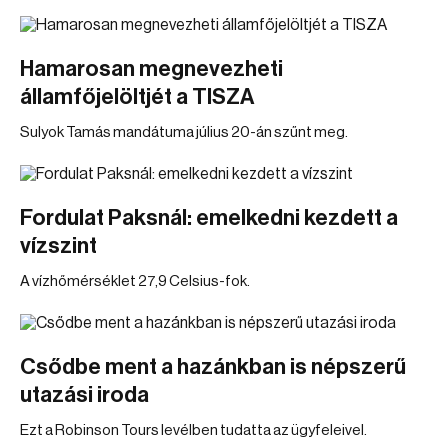
Hamarosan megnevezheti
államfőjelöltjét a TISZA
Sulyok Tamás mandátuma július 20-án szűnt meg.
Fordulat Paksnál: emelkedni kezdett a
vízszint
A vízhőmérséklet 27,9 Celsius-fok.
Csődbe ment a hazánkban is népszerű
utazási iroda
Ezt a Robinson Tours levélben tudatta az ügyfeleivel.