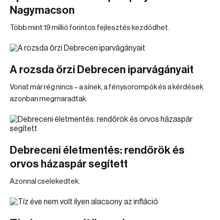
Nagymacson
Több mint 19 millió forintos fejlesztés kezdődhet.
A rozsda őrzi Debrecen iparvágányait
Vonat már rég nincs – a sínek, a fénysorompók és a kérdések
azonban megmaradtak.
Debreceni életmentés: rendőrök és
orvos házaspár segített
Azonnal cselekedtek.