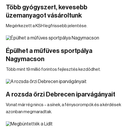
Több gyógyszert, kevesebb
üzemanyagot vásároltunk
Megérkezett a KSH legfrissebb jelentése.
Épülhet a műfüves sportpálya
Nagymacson
Több mint 19 millió forintos fejlesztés kezdődhet.
A rozsda őrzi Debrecen iparvágányait
Vonat már rég nincs – a sínek, a fénysorompók és a kérdések
azonban megmaradtak.