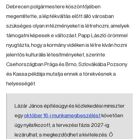
Debrecen polgármestere köszöntőjében
megemlítette, a léptékváltás előtt álló városban
szükséges olyan intézményeket is létrehozni, amelyek
támogatni képesek e változást. Papp László örömmel
nyugtázta, hogy a kormány vidéken is létre kíván hozni
jelentős kulturális létesítményeket, szerinte
Csehországban Prága és Brno, Szlovákiába Pozsony
és Kassa példája mutatja ennek a törekvésnek a
helyességét.
Lázár János építésügyi és közlekedési miniszter
egy
október 16-i munkamegbeszélést
követően
úgy nyilatkozott, a tervezési fázis 2027-ig
lezárulhat, s megkezdődhet a kivitelezés. Ő