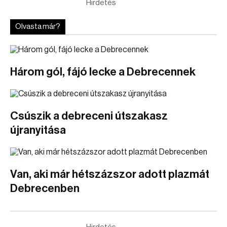
Hirdetés
Olvasta már?
Három gól, fájó lecke a Debrecennek
Csúszik a debreceni útszakasz
újranyitása
Van, aki már hétszázszor adott plazmát
Debrecenben