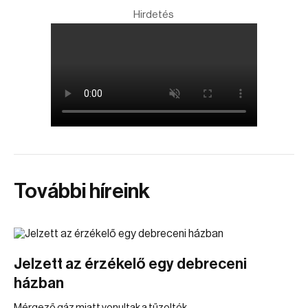
Hirdetés
További híreink
Jelzett az érzékelő egy debreceni
házban
Mérgező gáz miatt vonultak a tűzoltók.