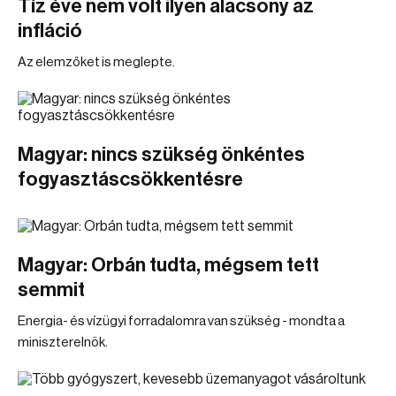
Tíz éve nem volt ilyen alacsony az
infláció
Az elemzőket is meglepte.
Magyar: nincs szükség önkéntes
fogyasztáscsökkentésre
Magyar: Orbán tudta, mégsem tett
semmit
Energia- és vízügyi forradalomra van szükség - mondta a
miniszterelnök.