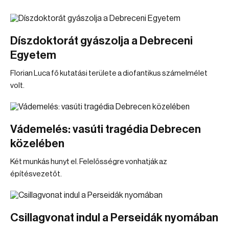
Díszdoktorát gyászolja a Debreceni
Egyetem
Florian Luca fő kutatási területe a diofantikus számelmélet
volt.
Vádemelés: vasúti tragédia Debrecen
közelében
Két munkás hunyt el. Felelősségre vonhatják az
építésvezetőt.
Csillagvonat indul a Perseidák nyomában