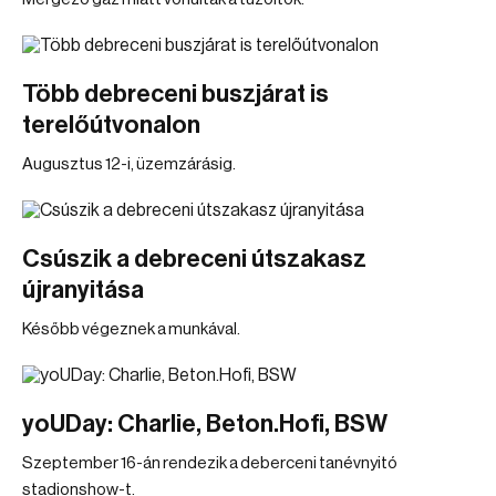
Több debreceni buszjárat is
terelőútvonalon
Augusztus 12-i, üzemzárásig.
Csúszik a debreceni útszakasz
újranyitása
Később végeznek a munkával.
yoUDay: Charlie, Beton.Hofi, BSW
Szeptember 16-án rendezik a deberceni tanévnyitó
stadionshow-t.