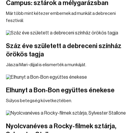
Campus: sztárok a mélygarázsban
Már több mint kétezer embernek ad munkát a debreceni
fesztivál.
Száz éve született a debreceni színház
örökös tagja
Jászai Mari-díjjal is elismerték a munkáját.
Elhunyt a Bon-Bon együttes énekese
Súlyos betegség következtében.
Nyolcvanéves a Rocky-filmek sztárja,