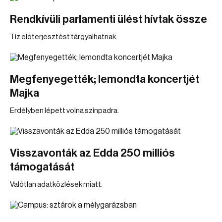
Rendkívüli parlamenti ülést hívtak össze
Tíz előterjesztést tárgyalhatnak.
Megfenyegették; lemondta koncertjét
Majka
Erdélyben lépett volna színpadra.
Visszavonták az Edda 250 milliós
támogatását
Valótlan adatközlések miatt.