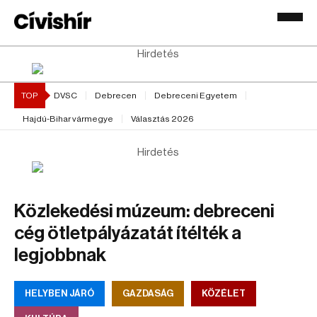
Hirdetés
TOP
DVSC
Debrecen
Debreceni Egyetem
Hajdú-Bihar vármegye
Választás 2026
Hirdetés
Közlekedési múzeum: debreceni
cég ötletpályázatát ítélték a
legjobbnak
HELYBEN JÁRÓ
GAZDASÁG
KÖZÉLET