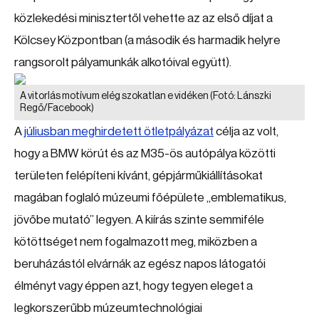
közlekedési minisztertől vehette az az első díjat a
Kölcsey Központban (a második és harmadik helyre
rangsorolt pályamunkák alkotóival együtt).
A vitorlás motívum elég szokatlan e vidéken
(Fotó: Lánszki
Regő/Facebook)
A
júliusban meghirdetett ötletpályázat
célja az volt,
hogy a BMW körút és az M35-ös autópálya közötti
területen felépíteni kívánt, gépjárműkiállításokat
magában foglaló múzeumi főépülete „emblematikus,
jövőbe mutató” legyen. A kiírás szinte semmiféle
kötöttséget nem fogalmazott meg, miközben a
beruházástól elvárnák az egész napos látogatói
élményt vagy éppen azt, hogy tegyen eleget a
legkorszerűbb múzeumtechnológiai