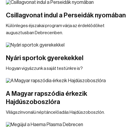
Csillagvonat indul a Perseidák nyomában
Különleges éjszakai program várja az érdeklődőket
augusztusban Debrecenben.
Nyári sportok gyerekekkel
Hogyan vigyázzunk a saját testünkre is?
A Magyar rapszódia érkezik
Hajdúszoboszlóra
Világszínvonalú néptáncelőadás Hajdúszoboszlón.