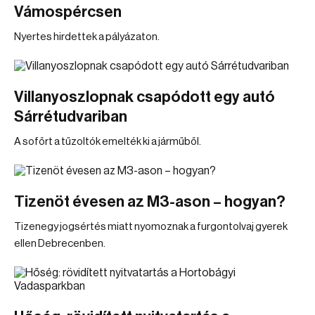
Vámospércsen
Nyertes hirdettek a pályázaton.
Villanyoszlopnak csapódott egy autó
Sárrétudvariban
A sofőrt a tűzoltók emelték ki a járműből.
Tizenöt évesen az M3-ason – hogyan?
Tizenegy jogsértés miatt nyomoznak a furgontolvaj gyerek
ellen Debrecenben.