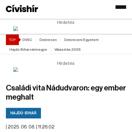
Hirdetés
TOP
DVSC
Debrecen
Debreceni Egyetem
Hajdú-Bihar vármegye
Választás 2026
Hirdetés
Családi vita Nádudvaron: egy ember
meghalt
HAJDÚ-BIHAR
|
2025. 06. 08. | 11:26:02