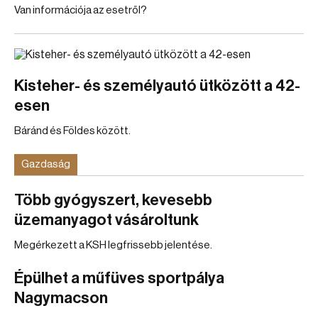
Van információja az esetről?
Kisteher- és személyautó ütközött a 42-
esen
Báránd és Földes között.
Gazdaság
Több gyógyszert, kevesebb
üzemanyagot vásároltunk
Megérkezett a KSH legfrissebb jelentése.
Épülhet a műfüves sportpálya
Nagymacson