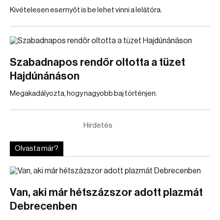
Kivételesen esernyőt is be lehet vinni a lelátóra.
Szabadnapos rendőr oltotta a tüzet
Hajdúnánáson
Megakadályozta, hogy nagyobb baj történjen.
Hirdetés
Olvasta már?
Van, aki már hétszázszor adott plazmát
Debrecenben