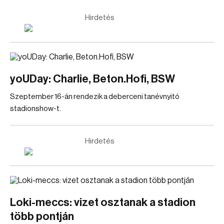
Hirdetés
yoUDay: Charlie, Beton.Hofi, BSW
Szeptember 16-án rendezik a deberceni tanévnyitó
stadionshow-t.
Hirdetés
Loki-meccs: vizet osztanak a stadion
több pontján