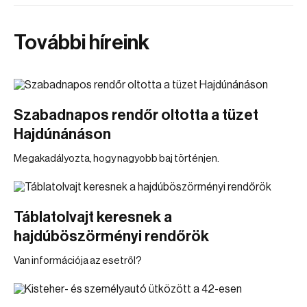
További híreink
Szabadnapos rendőr oltotta a tüzet
Hajdúnánáson
Megakadályozta, hogy nagyobb baj történjen.
Táblatolvajt keresnek a
hajdúböszörményi rendőrök
Van információja az esetről?