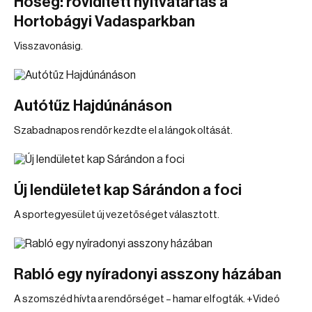
Hőség: rövidített nyitvatartás a
Hortobágyi Vadasparkban
Visszavonásig.
Autótűz Hajdúnánáson
Szabadnapos rendőr kezdte el a lángok oltását.
Új lendületet kap Sárándon a foci
A sportegyesület új vezetőséget választott.
Rabló egy nyíradonyi asszony házában
A szomszéd hívta a rendőrséget – hamar elfogták. +Videó