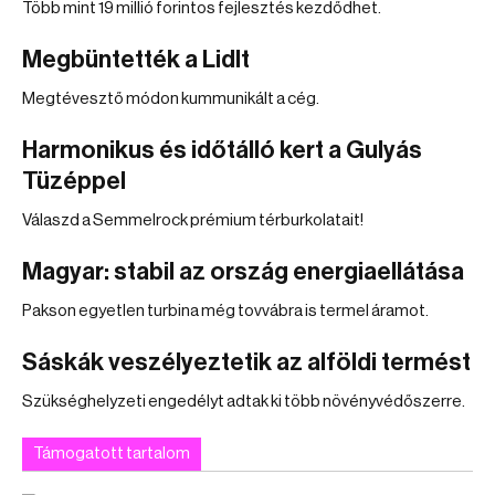
Több mint 19 millió forintos fejlesztés kezdődhet.
Megbüntették a Lidlt
Megtévesztő módon kummunikált a cég.
Harmonikus és időtálló kert a Gulyás
Tüzéppel
Válaszd a Semmelrock prémium térburkolatait!
Magyar: stabil az ország energiaellátása
Pakson egyetlen turbina még tovvábra is termel áramot.
Sáskák veszélyeztetik az alföldi termést
Szükséghelyzeti engedélyt adtak ki több növényvédőszerre.
Támogatott tartalom