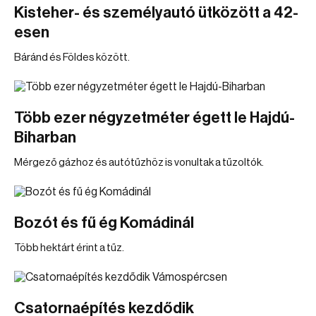
Kisteher- és személyautó ütközött a 42-
esen
Báránd és Földes között.
Több ezer négyzetméter égett le Hajdú-
Biharban
Mérgező gázhoz és autótűzhöz is vonultak a tűzoltók.
Bozót és fű ég Komádinál
Több hektárt érint a tűz.
Csatornaépítés kezdődik