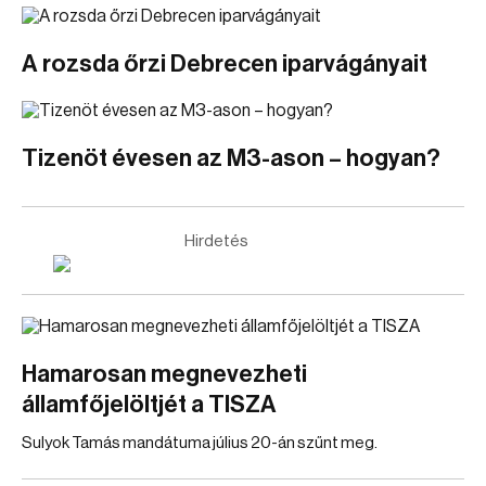
A rozsda őrzi Debrecen iparvágányait
Tizenöt évesen az M3-ason – hogyan?
Hirdetés
Hamarosan megnevezheti
államfőjelöltjét a TISZA
Sulyok Tamás mandátuma július 20-án szűnt meg.