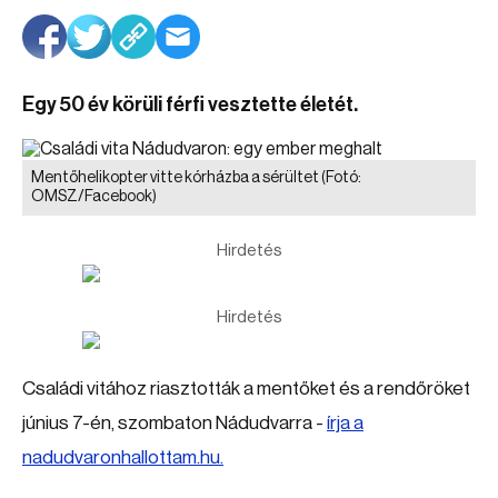
Egy 50 év körüli férfi vesztette életét.
Mentőhelikopter vitte kórházba a sérültet
(Fotó:
OMSZ/Facebook)
Hirdetés
Hirdetés
Családi vitához riasztották a mentőket és a rendőröket
június 7-én, szombaton Nádudvarra -
írja a
nadudvaronhallottam.hu.