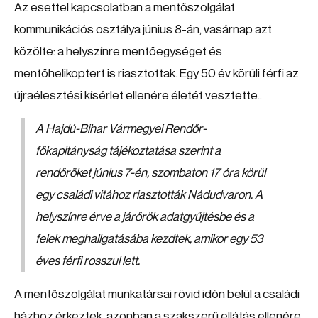
Az esettel kapcsolatban a mentőszolgálat
kommunikációs osztálya június 8-án, vasárnap azt
közölte: a helyszínre mentőegységet és
mentőhelikoptert is riasztottak. Egy 50 év körüli férfi az
újraélesztési kísérlet ellenére életét vesztette..
A Hajdú-Bihar Vármegyei Rendőr-
főkapitányság tájékoztatása szerint a
rendőröket június 7-én, szombaton 17 óra körül
egy családi vitához riasztották Nádudvaron. A
helyszínre érve a járőrök adatgyűjtésbe és a
felek meghallgatásába kezdtek, amikor egy 53
éves férfi rosszul lett.
A mentőszolgálat munkatársai rövid időn belül a családi
házhoz érkeztek, azonban a szakszerű ellátás ellenére