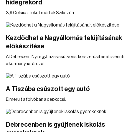
hidegrekord
3,9 Celsius-fokot mértek Szikszón.
Kezdődhet a Nagyállomás felújításának
előkészítése
A Debrecen–Nyíregyháza vasútvonal korszerűsítését is érinti
a kormányhatározat.
A Tiszába csúszott egy autó
Elmerült a folyóban a gépkocsi.
Debrecenben is gyűjtenek iskolás