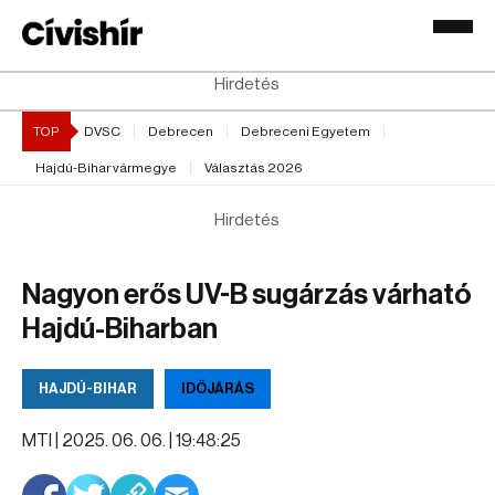
Hirdetés
TOP
DVSC
Debrecen
Debreceni Egyetem
Hajdú-Bihar vármegye
Választás 2026
Hirdetés
Nagyon erős UV-B sugárzás várható
Hajdú-Biharban
HAJDÚ-BIHAR
IDŐJÁRÁS
MTI |
2025. 06. 06. | 19:48:25