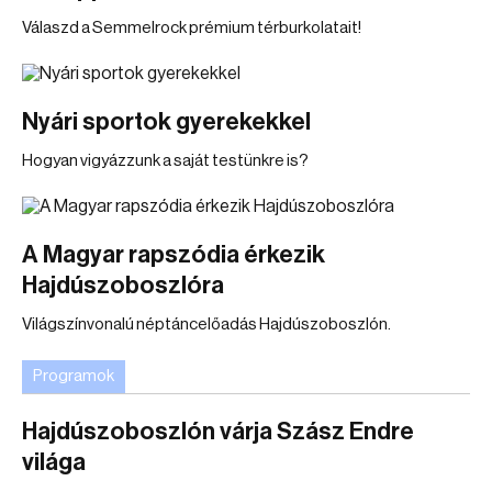
Válaszd a Semmelrock prémium térburkolatait!
Nyári sportok gyerekekkel
Hogyan vigyázzunk a saját testünkre is?
A Magyar rapszódia érkezik
Hajdúszoboszlóra
Világszínvonalú néptáncelőadás Hajdúszoboszlón.
Programok
Hajdúszoboszlón várja Szász Endre
világa