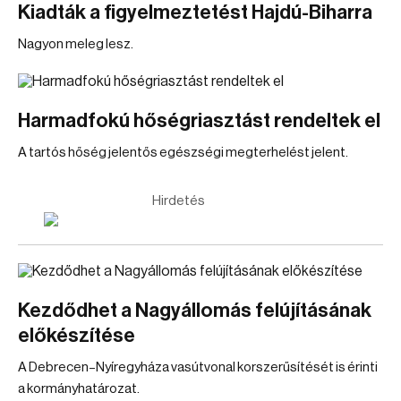
Kiadták a figyelmeztetést Hajdú-Biharra
Nagyon meleg lesz.
Harmadfokú hőségriasztást rendeltek el
A tartós hőség jelentős egészségi megterhelést jelent.
Hirdetés
Kezdődhet a Nagyállomás felújításának
előkészítése
A Debrecen–Nyíregyháza vasútvonal korszerűsítését is érinti
a kormányhatározat.