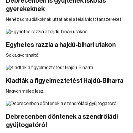
Debrecenben is gyűjtenek iskolás
gyerekeknek
Nehéz sorsú diákoknak juttatják el a felajánlott tanszereket.
Egyhetes razzia a hajdú-bihari utakon
Sok a gyorshajtó.
Kiadták a figyelmeztetést Hajdú-Biharra
Nagyon meleg lesz.
Debrecenben döntenek a szendrőládi
gyújtogatóról