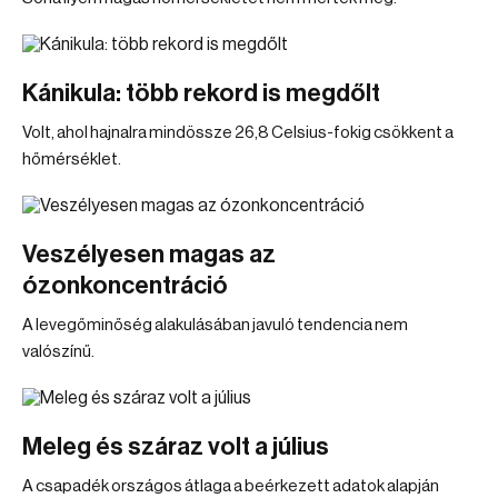
Kánikula: több rekord is megdőlt
Volt, ahol hajnalra mindössze 26,8 Celsius-fokig csökkent a
hőmérséklet.
Veszélyesen magas az
ózonkoncentráció
A levegőminőség alakulásában javuló tendencia nem
valószínű.
Meleg és száraz volt a július
A csapadék országos átlaga a beérkezett adatok alapján