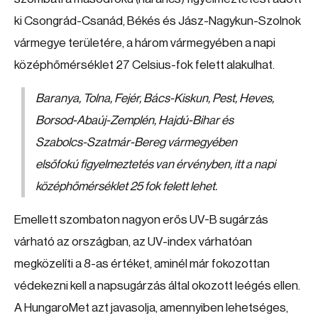
ki Csongrád-Csanád, Békés és Jász-Nagykun-Szolnok
vármegye területére, a három vármegyében a napi
középhőmérséklet 27 Celsius-fok felett alakulhat.
Baranya, Tolna, Fejér, Bács-Kiskun, Pest, Heves,
Borsod-Abaúj-Zemplén, Hajdú-Bihar és
Szabolcs-Szatmár-Bereg vármegyében
elsőfokú figyelmeztetés van érvényben, itt a napi
középhőmérséklet 25 fok felett lehet.
Emellett szombaton nagyon erős UV-B sugárzás
várható az országban, az UV-index várhatóan
megközelíti a 8-as értéket, aminél már fokozottan
védekezni kell a napsugárzás által okozott leégés ellen.
A HungaroMet azt javasolja, amennyiben lehetséges,