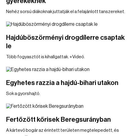
gyerekeknek
Nehéz sorsú diákoknak juttatják el a felajánlott tanszereket.
Hajdúböszörményi drogdílerre csaptak
le
Több fogyasztót is kihallgattak. +Videó.
Egyhetes razzia a hajdú-bihari utakon
Sok a gyorshajtó.
Fertőzött kőrisek Beregsurányban
A kártevő bogár az érintett területen megtelepedett, és