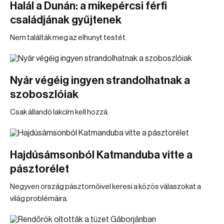
Halál a Dunán: a mikepércsi férfi
családjának gyűjtenek
Nem találták meg az elhunyt testét.
Nyár végéig ingyen strandolhatnak a
szoboszlóiak
Csak állandó lakcím kell hozzá.
Hajdúsámsonból Katmanduba vitte a
pásztorélet
Negyven ország pásztornőivel keresi a közös válaszokat a
világ problémáira.