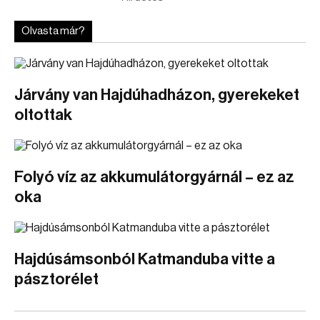
Olvasta már?
Járvány van Hajdúhadházon, gyerekeket
oltottak
Folyó víz az akkumulátorgyárnál – ez az
oka
Hajdúsámsonból Katmanduba vitte a
pásztorélet