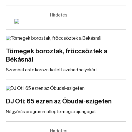
Hirdetés
Tömegek boroztak, fröccsöztek a
Békásnál
Szombat este körözni kellett szabad helyekért.
DJ Oti: 65 ezren az Óbudai-szigeten
Négyórás programmal lepte meg a rajongógat.
Hirdetés