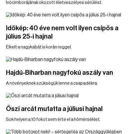
Ivócimborájának okozott életveszélyes sérülést.
Időkép: 40 éve nem volt ilyen csípős a
július 25-i hajnal
Elkelt a nagykabát is korán reggel.
Hajdú-Biharban nagyfokú aszály van
A növényeknek szükségük lenne a csapadékra.
Őszi arcát mutatta a júliusi hajnal
Sok helyen a 10 fokot sem érte el a hőmérséklet.