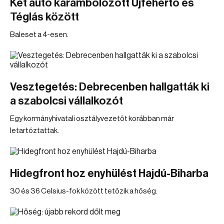
Két autó karambolozott Újfehértó és
Téglás között
Baleset a 4-esen.
Vesztegetés: Debrecenben hallgatták ki
a szabolcsi vállalkozót
Egy kormányhivatali osztályvezetőt korábban már
letartóztattak.
Hidegfront hoz enyhülést Hajdú-Biharba
30 és 36 Celsius-fok között tetőzik a hőség.