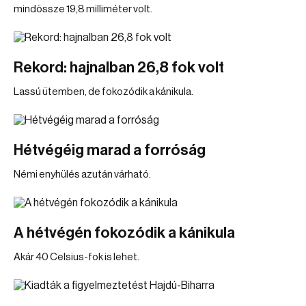
mindössze 19,8 milliméter volt.
Rekord: hajnalban 26,8 fok volt
Lassú ütemben, de fokozódik a kánikula.
Hétvégéig marad a forróság
Némi enyhülés azután várható.
A hétvégén fokozódik a kánikula
Akár 40 Celsius-fok is lehet.