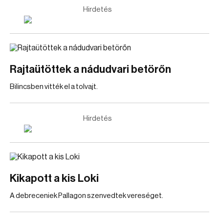
Hirdetés
Rajtaütöttek a nádudvari betörőn
Bilincsben vitték el a tolvajt.
Hirdetés
Kikapott a kis Loki
A debreceniek Pallagon szenvedtek vereséget.