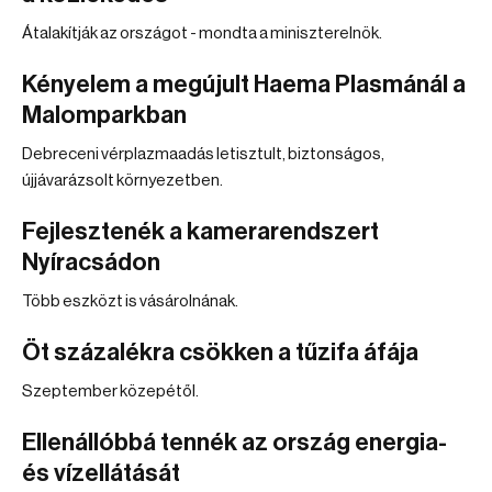
Átalakítják az országot - mondta a miniszterelnök.
Kényelem a megújult Haema Plasmánál a
Malomparkban
Debreceni vérplazmaadás letisztult, biztonságos,
újjávarázsolt környezetben.
Fejlesztenék a kamerarendszert
Nyíracsádon
Több eszközt is vásárolnának.
Öt százalékra csökken a tűzifa áfája
Szeptember közepétől.
Ellenállóbbá tennék az ország energia-
és vízellátását