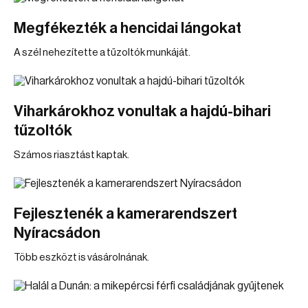
Megfékezték a hencidai lángokat
A szél nehezítette a tűzoltók munkáját.
Viharkárokhoz vonultak a hajdú-bihari
tűzoltók
Számos riasztást kaptak.
Fejlesztenék a kamerarendszert
Nyíracsádon
Több eszközt is vásárolnának.