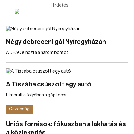
Hirdetés
Négy debreceni gól Nyíregyházán
A DEAC elhozta a három pontot.
A Tiszába csúszott egy autó
Elmerült a folyóban a gépkocsi.
Gazdaság
Uniós források: fókuszban a lakhatás és
a közlekedés