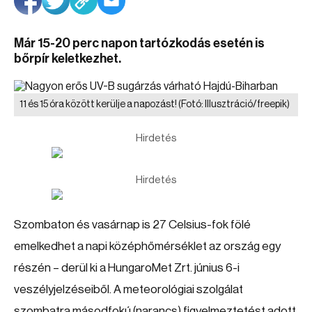
Már 15-20 perc napon tartózkodás esetén is
bőrpír keletkezhet.
11 és 15 óra között kerülje a napozást!
(Fotó: Illusztráció/freepik)
Hirdetés
Hirdetés
Szombaton és vasárnap is 27 Celsius-fok fölé
emelkedhet a napi középhőmérséklet az ország egy
részén – derül ki a HungaroMet Zrt. június 6-i
veszélyjelzéseiből. A meteorológiai szolgálat
szombatra másodfokú (narancs) figyelmeztetést adott