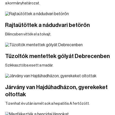
a kormányhatározat.
Rajtaütöttek a nádudvari betörőn
Bilincsben vitték el a tolvajt.
Tűzoltók mentettek gólyát Debrecenben
Szikkasztóba esett a madár.
Járvány van Hajdúhadházon, gyerekeket
oltottak
Tizenhat év után ismét sok a hepatitis A fertőzött.