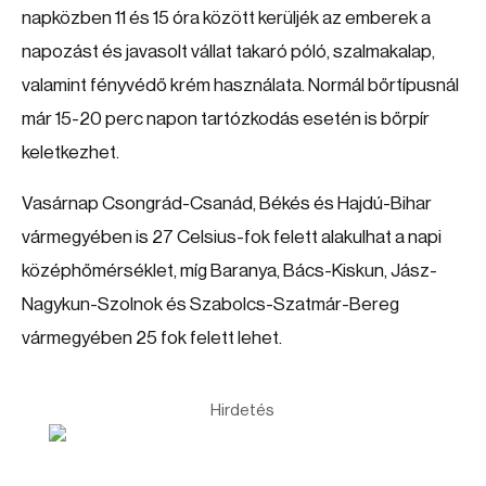
napközben 11 és 15 óra között kerüljék az emberek a
napozást és javasolt vállat takaró póló, szalmakalap,
valamint fényvédő krém használata. Normál bőrtípusnál
már 15-20 perc napon tartózkodás esetén is bőrpír
keletkezhet.
Vasárnap Csongrád-Csanád, Békés és Hajdú-Bihar
vármegyében is 27 Celsius-fok felett alakulhat a napi
középhőmérséklet, míg Baranya, Bács-Kiskun, Jász-
Nagykun-Szolnok és Szabolcs-Szatmár-Bereg
vármegyében 25 fok felett lehet.
Hirdetés