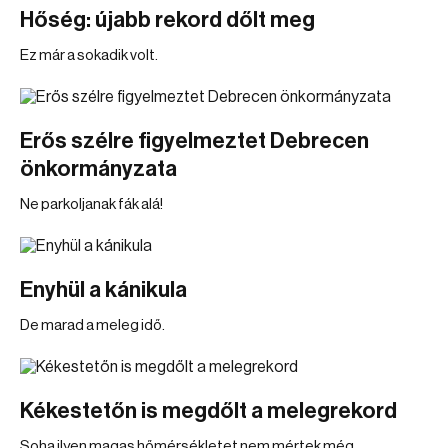
Hőség: újabb rekord dőlt meg
Ez már a sokadik volt.
Erős szélre figyelmeztet Debrecen
önkormányzata
Ne parkoljanak fák alá!
Enyhül a kánikula
De marad a meleg idő.
Kékestetőn is megdőlt a melegrekord
Soha ilyen magas hőmérsékletet nem mértek még.