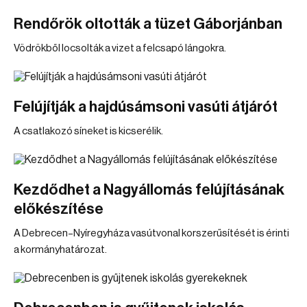
Rendőrök oltották a tüzet Gáborjánban
Vödrökből locsolták a vizet a felcsapó lángokra.
Felújítják a hajdúsámsoni vasúti átjárót
A csatlakozó síneket is kicserélik.
Kezdődhet a Nagyállomás felújításának
előkészítése
A Debrecen–Nyíregyháza vasútvonal korszerűsítését is érinti
a kormányhatározat.