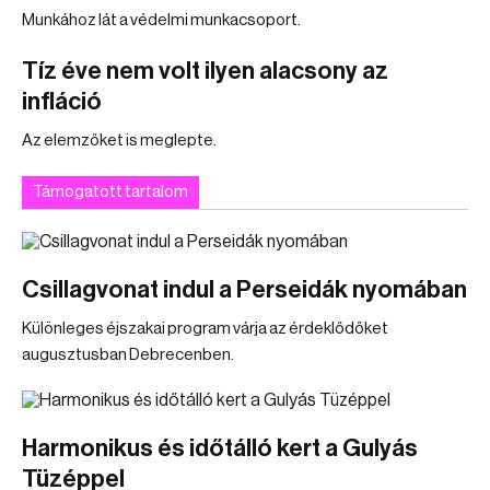
Munkához lát a védelmi munkacsoport.
Tíz éve nem volt ilyen alacsony az
infláció
Az elemzőket is meglepte.
Támogatott tartalom
Csillagvonat indul a Perseidák nyomában
Különleges éjszakai program várja az érdeklődőket
augusztusban Debrecenben.
Harmonikus és időtálló kert a Gulyás
Tüzéppel