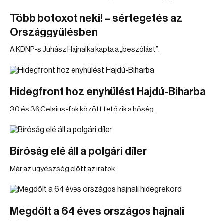
Több botoxot neki! – sértegetés az
Országgyűlésben
A KDNP-s Juhász Hajnalka kapta a „beszólást”.
Hidegfront hoz enyhülést Hajdú-Biharba
30 és 36 Celsius-fok között tetőzik a hőség.
Bíróság elé áll a polgári díler
Már az ügyészség előtt az iratok.
Megdőlt a 64 éves országos hajnali