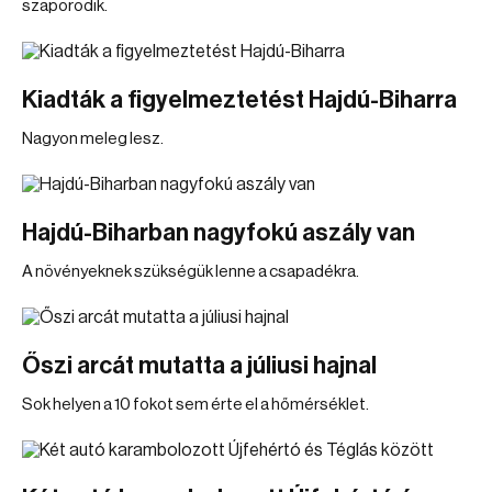
szaporodik.
Kiadták a figyelmeztetést Hajdú-Biharra
Nagyon meleg lesz.
Hajdú-Biharban nagyfokú aszály van
A növényeknek szükségük lenne a csapadékra.
Őszi arcát mutatta a júliusi hajnal
Sok helyen a 10 fokot sem érte el a hőmérséklet.