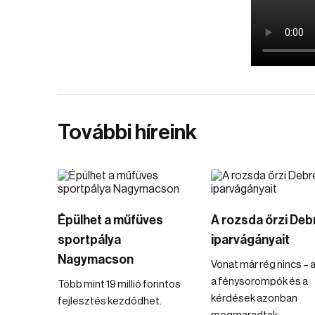
További híreink
Épülhet a műfüves
A rozsda őrzi Deb
sportpálya
iparvágányait
Nagymacson
Vonat már rég nincs – a
a fénysorompók és a
Több mint 19 millió forintos
kérdések azonban
fejlesztés kezdődhet.