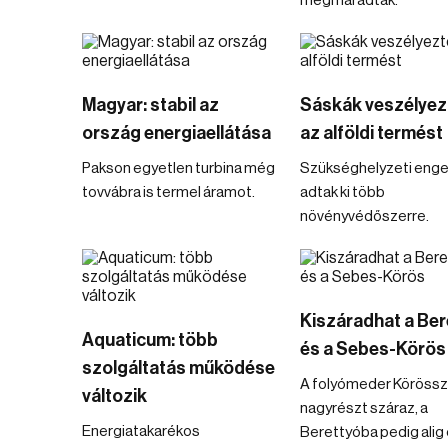
megmaradtak.
Magyar: stabil az
Sáskák veszélyez
ország energiaellátása
az alföldi termést
Pakson egyetlen turbina még
Szükséghelyzeti enge
tovvábra is termel áramot.
adtak ki több
növényvédőszerre.
Kiszáradhat a Ber
Aquaticum: több
és a Sebes-Körös
szolgáltatás működése
A folyómeder Körössz
változik
nagyrészt száraz, a
Energiatakarékos
Berettyóba pedig alig 