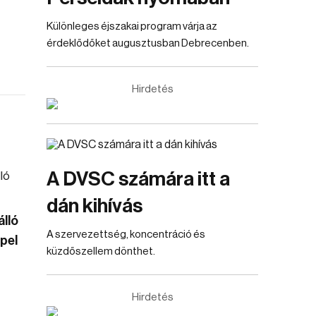
Különleges éjszakai program várja az
érdeklődőket augusztusban Debrecenben.
Hirdetés
A DVSC számára itt a
dán kihívás
lló
A szervezettség, koncentráció és
pel
küzdőszellem dönthet.
Hirdetés