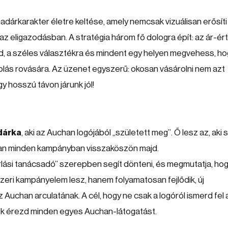
adárkarakter életre keltése, amely nemcsak vizuálisan erősíti
 az eligazodásban. A stratégia három fő dologra épít: az ár-ér
d, a széles választékra és mindent egy helyen megvehess, ho
lás rovására. Az üzenet egyszerű: okosan vásárolni nem azt
gy hosszú távon járunk jól!
dárka
, aki az Auchan logójából „született meg”. Ő lesz az, aki 
osan minden kampányban visszaköszön majd.
árlási tanácsadó” szerepben segít dönteni, és megmutatja, ho
zeri kampányelem lesz, hanem folyamatosan fejlődik, új
Auchan arculatának. A cél, hogy ne csak a logóról ismerd fel 
nek érezd minden egyes Auchan-látogatást.