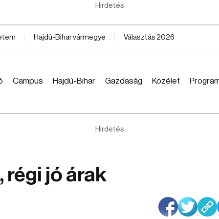
Hirdetés
yetem
Hajdú-Bihar vármegye
Választás 2026
ó
Campus
Hajdú-Bihar
Gazdaság
Közélet
Progra
Hirdetés
régi jó árak