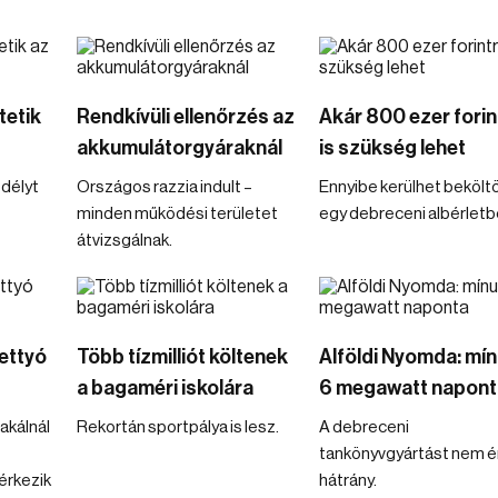
tetik
Rendkívüli ellenőrzés az
Akár 800 ezer forin
akkumulátorgyáraknál
is szükség lehet
délyt
Országos razzia indult –
Ennyibe kerülhet bekölt
minden működési területet
egy debreceni albérletb
átvizsgálnak.
ettyó
Több tízmilliót költenek
Alföldi Nyomda: mí
a bagaméri iskolára
6 megawatt napont
akálnál
Rekortán sportpálya is lesz.
A debreceni
tankönyvgyártást nem ér
érkezik
hátrány.