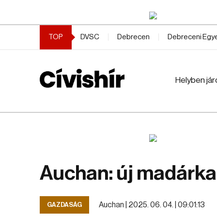
TOP
DVSC
Debrecen
Debreceni Eg
Helyben jár
Auchan: új madárka, 
Auchan |
2025. 06. 04. | 09:01:13
GAZDASÁG