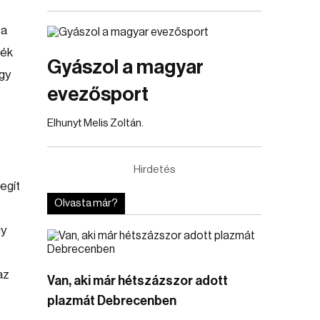
 a
ték
Gyászol a magyar
gy
evezősport
Elhunyt Melis Zoltán.
Hirdetés
segít
Olvasta már?
gy
az
Van, aki már hétszázszor adott
plazmát Debrecenben