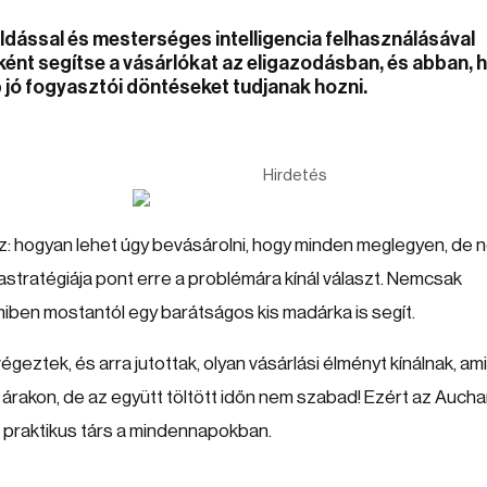
ldással és mesterséges intelligencia felhasználásával
ként segítse a vásárlókat az eligazodásban, és abban, 
 jó fogyasztói döntéseket tudjanak hozni.
Hirdetés
: hogyan lehet úgy bevásárolni, hogy minden meglegyen, de 
kastratégiája pont erre a problémára kínál választ. Nemcsak
iben mostantól egy barátságos kis madárka is segít.
eztek, és arra jutottak, olyan vásárlási élményt kínálnak, am
z árakon, de az együtt töltött időn nem szabad! Ezért az Auch
, praktikus társ a mindennapokban.