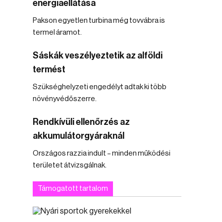
energiaellátása
Pakson egyetlen turbina még tovvábra is
termel áramot.
Sáskák veszélyeztetik az alföldi
termést
Szükséghelyzeti engedélyt adtak ki több
növényvédőszerre.
Rendkívüli ellenőrzés az
akkumulátorgyáraknál
Országos razzia indult – minden működési
területet átvizsgálnak.
Támogatott tartalom