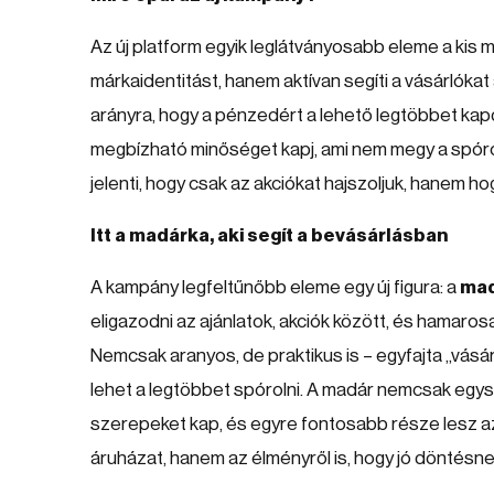
Az új platform egyik leglátványosabb eleme a kis m
márkaidentitást, hanem aktívan segíti a vásárlókat
arányra, hogy a pénzedért a lehető legtöbbet kap
megbízható minőséget kapj, ami nem megy a spóro
jelenti, hogy csak az akciókat hajszoljuk, hanem ho
Itt a madárka, aki segít a bevásárlásban
A kampány legfeltűnőbb eleme egy új figura: a
ma
eligazodni az ajánlatok, akciók között, és hamar
Nemcsak aranyos, de praktikus is – egyfajta „vás
lehet a legtöbbet spórolni. A madár nemcsak egys
szerepeket kap, és egyre fontosabb része lesz az 
áruházat, hanem az élményről is, hogy jó döntés