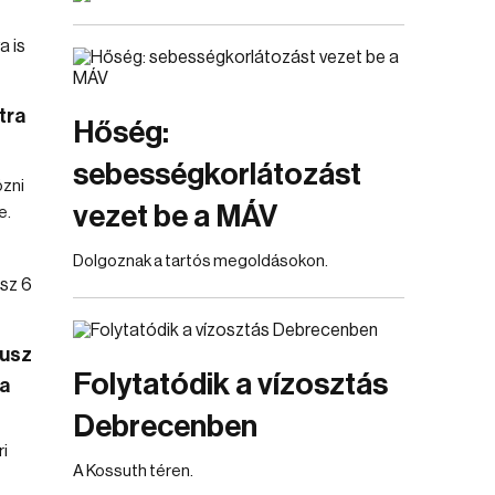
tra
Hőség:
sebességkorlátozást
özni
vezet be a MÁV
e.
Dolgoznak a tartós megoldásokon.
nusz
Folytatódik a vízosztás
a
Debrecenben
i
A Kossuth téren.