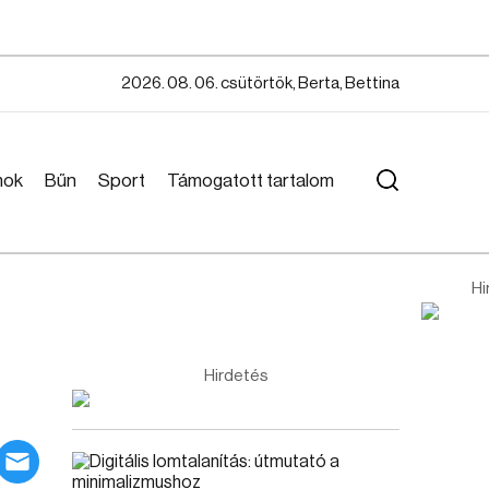
2026. 08. 06. csütörtök, Berta, Bettina
mok
Bűn
Sport
Támogatott tartalom
Hi
Hirdetés