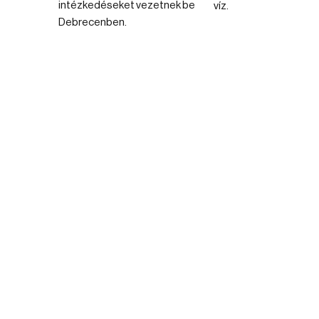
intézkedéseket vezetnek be
víz.
Debrecenben.