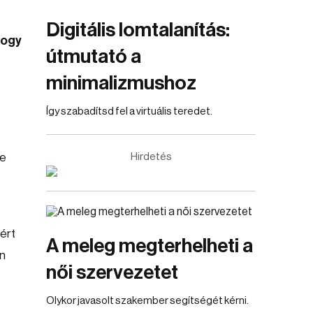
Digitális lomtalanítás:
hogy
útmutató a
minimalizmushoz
Így szabadítsd fel a virtuális teredet.
ne
Hirdetés
iért
A meleg megterhelheti a
an
női szervezetet
Olykor javasolt szakember segítségét kérni.