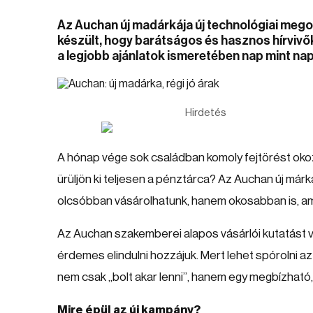
Az Auchan új madárkája új technológiai mego
készült, hogy barátságos és hasznos hírvivő
a legjobb ajánlatok ismeretében nap mint nap
Hirdetés
A hónap vége sok családban komoly fejtörést okoz
ürüljön ki teljesen a pénztárca? Az Auchan új már
olcsóbban vásárolhatunk, hanem okosabban is, am
Az Auchan szakemberei alapos vásárlói kutatást vég
érdemes elindulni hozzájuk. Mert lehet spórolni a
nem csak „bolt akar lenni”, hanem egy megbízható
Mire épül az új kampány?