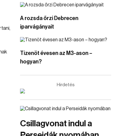
A rozsda őrzi Debrecen
iparvágányait
tani,
rnak
Tizenöt évesen az M3-ason –
hogyan?
Hirdetés
Csillagvonat indul a
Perseidák nyomában