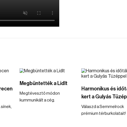
Megbüntették a Lidlt
recen
Harmonikus és időtá
Megtévesztő módon
kert a Gulyás Tüzép
kummunikált a cég.
 sínek,
Válaszd a Semmelrock
prémium térburkolatait!