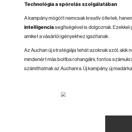
Technológia a spórolás szolgálatában
A kampány mögött nemcsak kreatív ötletek, han
intelligencia
segítségével is dolgoznak. Ezekkel 
amiket a vásárlói igényekhez igazítanak.
Az Auchan új stratégiája tehát azoknak szól, akik
mindenért más boltba rohangálni, fontos számukra
számíthatnak az Auchanra. Új kampány, új madárka, 