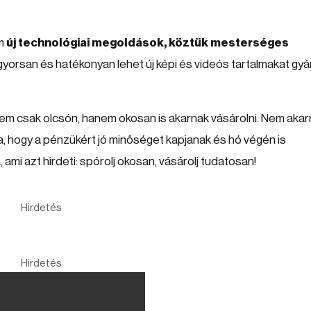
em
új technológiai megoldások, köztük mesterséges
gyorsan és hatékonyan lehet új képi és videós tartalmakat gyár
 nem csak olcsón, hanem okosan is akarnak vásárolni. Nem aka
, hogy a pénzükért jó minőséget kapjanak és hó végén is
ami azt hirdeti: spórolj okosan, vásárolj tudatosan!
Hirdetés
Hirdetés