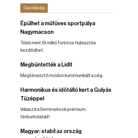
Gazdaság
Épülhet a műfüves sportpálya
Nagymacson
Több mint 19 millió forintos fejlesztés
kezdődhet.
Megbüntették a Lidlt
Megtévesztő módon kummunikált a cég.
Harmonikus és időtálló kert a Gulyás
Tüzéppel
Válaszd a Semmelrock prémium
térburkolatait!
Magyar: stabil az ország