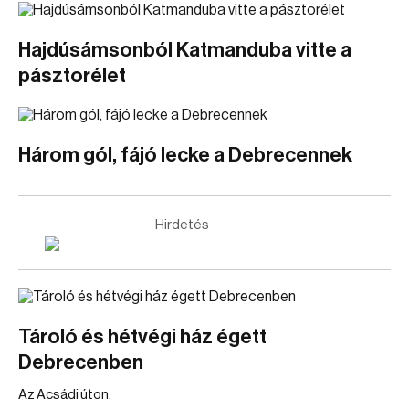
Hajdúsámsonból Katmanduba vitte a
pásztorélet
Három gól, fájó lecke a Debrecennek
Hirdetés
Tároló és hétvégi ház égett
Debrecenben
Az Acsádi úton.