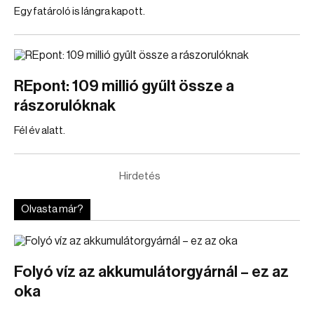
Egy fatároló is lángra kapott.
REpont: 109 millió gyűlt össze a
rászorulóknak
Fél év alatt.
Hirdetés
Olvasta már?
Folyó víz az akkumulátorgyárnál – ez az
oka