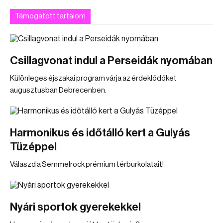
Támogatott tartalom
Csillagvonat indul a Perseidák nyomában
Különleges éjszakai program várja az érdeklődőket
augusztusban Debrecenben.
Harmonikus és időtálló kert a Gulyás
Tüzéppel
Válaszd a Semmelrock prémium térburkolatait!
Nyári sportok gyerekekkel