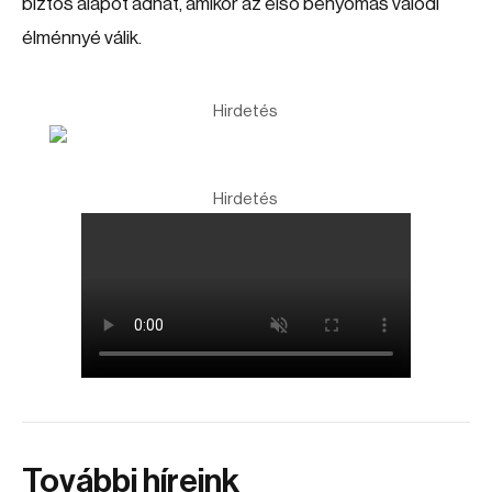
biztos alapot adhat, amikor az első benyomás valódi
élménnyé válik.
Hirdetés
Hirdetés
További híreink