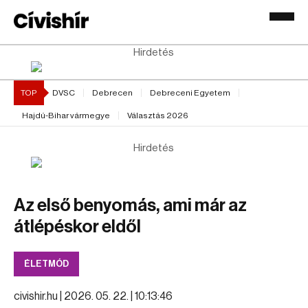
Hirdetés
TOP
DVSC
Debrecen
Debreceni Egyetem
Hajdú-Bihar vármegye
Választás 2026
Hirdetés
Az első benyomás, ami már az
átlépéskor eldől
ÉLETMÓD
civishir.hu |
2026. 05. 22. | 10:13:46