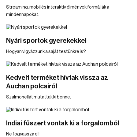
Streaming, mobil és interaktív élmények formálják a
mindennapokat.
Nyári sportok gyerekekkel
Hogyan vigyázzunk a saját testünkre is?
Kedvelt terméket hívtak vissza az
Auchan polcairól
Szalmonellát mutattak ki benne.
Indiai fűszert vontak ki a forgalomból
Ne fogyassza el!