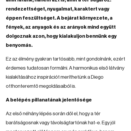
rendezettséget, nyugalmat, karaktert vagy
éppen feszültséget. A bejárat környezete, a
fények, az anyagok és az arányok mind együtt
dolgoznak azon, hogy kialakuljon bennünk egy
benyomás.
Ez az élmény gyakran tartósabb, mint gondolnánk, ezért
érdemes tudatosan formálni. A harmonikus első látvány
kialakításához inspirációt meríthetünk a Diego
otthonteremtő megoldásaiból is.
A belépés pillanatának jelentősége
Az első néhány lépés során dől el, hogy a tér
barátságosnak vagy távolságtartónak hat-e. Egy jól