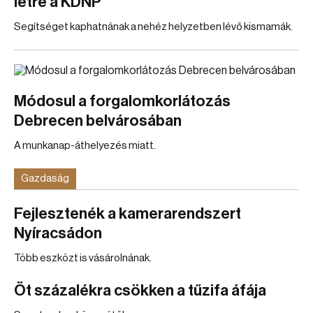
létre a KDNP
Segítséget kaphatnának a nehéz helyzetben lévő kismamák.
Módosul a forgalomkorlátozás
Debrecen belvárosában
A munkanap-áthelyezés miatt.
Gazdaság
Fejlesztenék a kamerarendszert
Nyíracsádon
Több eszközt is vásárolnának.
Öt százalékra csökken a tűzifa áfája