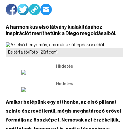
A harmonikus első látvány kialakításához
inspirációt meríthetünk a Diego megoldásaiból.
Beltéri ajtó
(Fotó: 123rf.com)
Hirdetés
Hirdetés
Amikor belépünk egy otthonba, az első pillanat
szinte észrevétlenül, mégis meghatározó erővel
formálja az összképet. Nemcsak azt érzékeljük,
amit látunk, hanem azt is, amit a tér sugároz: