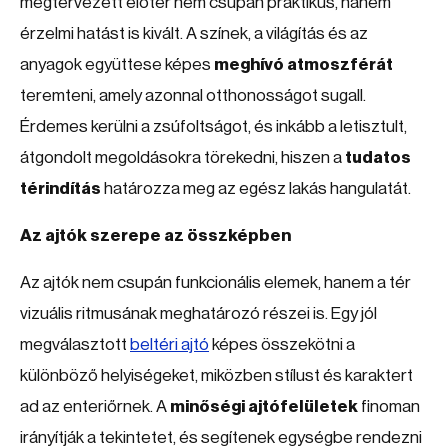
megtervezett előtér nem csupán praktikus, hanem
érzelmi hatást is kivált. A színek, a világítás és az
anyagok együttese képes
meghívó atmoszférát
teremteni, amely azonnal otthonosságot sugall.
Érdemes kerülni a zsúfoltságot, és inkább a letisztult,
átgondolt megoldásokra törekedni, hiszen a
tudatos
térindítás
határozza meg az egész lakás hangulatát.
Az ajtók szerepe az összképben
Az ajtók nem csupán funkcionális elemek, hanem a tér
vizuális ritmusának meghatározó részei is. Egy jól
megválasztott
beltéri ajtó
képes összekötni a
különböző helyiségeket, miközben stílust és karaktert
ad az enteriőrnek. A
minőségi ajtófelületek
finoman
irányítják a tekintetet, és segítenek egységbe rendezni