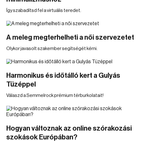
Így szabadítsd fel a virtuális teredet.
A meleg megterhelheti a női szervezetet
Olykor javasolt szakember segítségét kérni.
Harmonikus és időtálló kert a Gulyás
Tüzéppel
Válaszd a Semmelrock prémium térburkolatait!
Hogyan változnak az online szórakozási
szokások Európában?