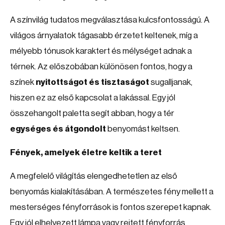
A színvilág tudatos megválasztása kulcsfontosságú. A
világos árnyalatok tágasabb érzetet keltenek, míg a
mélyebb tónusok karaktert és mélységet adnak a
térnek. Az előszobában különösen fontos, hogy a
színek
nyitottságot és tisztaságot
sugalljanak,
hiszen ez az első kapcsolat a lakással. Egy jól
összehangolt paletta segít abban, hogy a tér
egységes és átgondolt
benyomást keltsen.
Fények, amelyek életre keltik a teret
A megfelelő világítás elengedhetetlen az első
benyomás kialakításában. A természetes fény mellett a
mesterséges fényforrások is fontos szerepet kapnak.
Egy jól elhelyezett lámpa vagy rejtett fényforrás