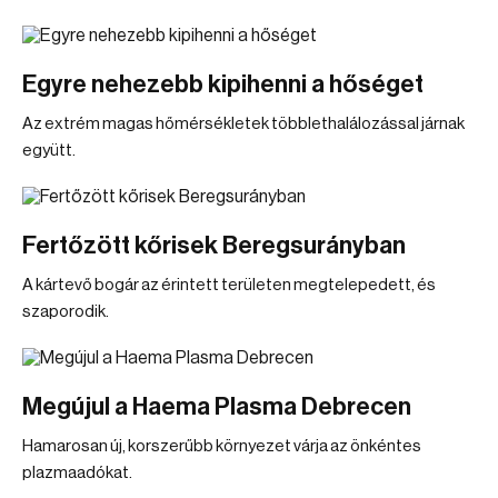
Egyre nehezebb kipihenni a hőséget
Az extrém magas hőmérsékletek többlethalálozással járnak
együtt.
Fertőzött kőrisek Beregsurányban
A kártevő bogár az érintett területen megtelepedett, és
szaporodik.
Megújul a Haema Plasma Debrecen
Hamarosan új, korszerűbb környezet várja az önkéntes
plazmaadókat.