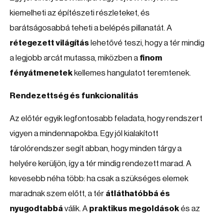
kiemelheti az építészeti részleteket, és
barátságosabbá teheti a belépés pillanatát. A
rétegezett világítás
lehetővé teszi, hogy a tér mindig
a legjobb arcát mutassa, miközben a
finom
fényátmenetek
kellemes hangulatot teremtenek.
Rendezettség és funkcionalitás
Az előtér egyik legfontosabb feladata, hogy rendszert
vigyen a mindennapokba. Egy jól kialakított
tárolórendszer segít abban, hogy minden tárgy a
helyére kerüljön, így a tér mindig rendezett marad. A
kevesebb néha több: ha csak a szükséges elemek
maradnak szem előtt, a tér
átláthatóbbá és
nyugodtabbá
válik. A
praktikus megoldások
és az