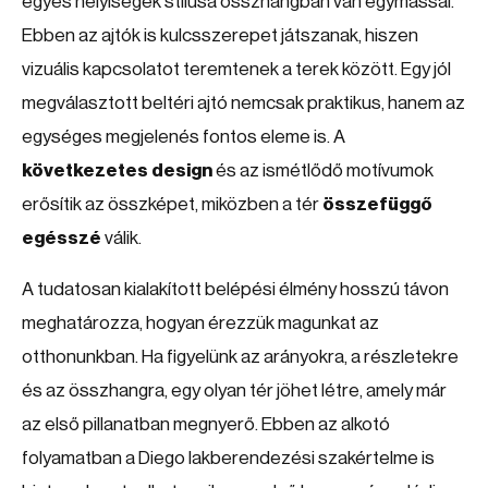
egyes helyiségek stílusa összhangban van egymással.
Ebben az ajtók is kulcsszerepet játszanak, hiszen
vizuális kapcsolatot teremtenek a terek között. Egy jól
megválasztott beltéri ajtó nemcsak praktikus, hanem az
egységes megjelenés fontos eleme is. A
következetes design
és az ismétlődő motívumok
erősítik az összképet, miközben a tér
összefüggő
egésszé
válik.
A tudatosan kialakított belépési élmény hosszú távon
meghatározza, hogyan érezzük magunkat az
otthonunkban. Ha figyelünk az arányokra, a részletekre
és az összhangra, egy olyan tér jöhet létre, amely már
az első pillanatban megnyerő. Ebben az alkotó
folyamatban a Diego lakberendezési szakértelme is