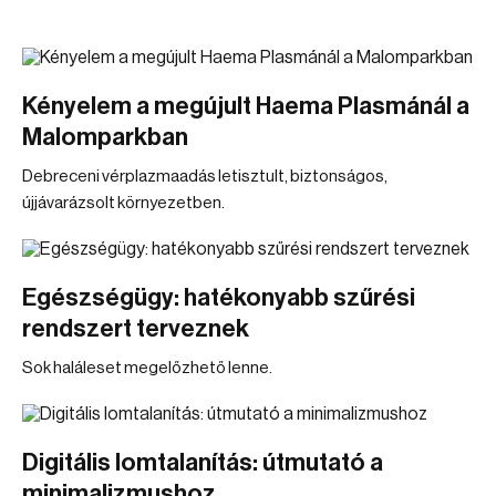
Kényelem a megújult Haema Plasmánál a
Malomparkban
Debreceni vérplazmaadás letisztult, biztonságos,
újjávarázsolt környezetben.
Egészségügy: hatékonyabb szűrési
rendszert terveznek
Sok haláleset megelőzhető lenne.
Digitális lomtalanítás: útmutató a
minimalizmushoz