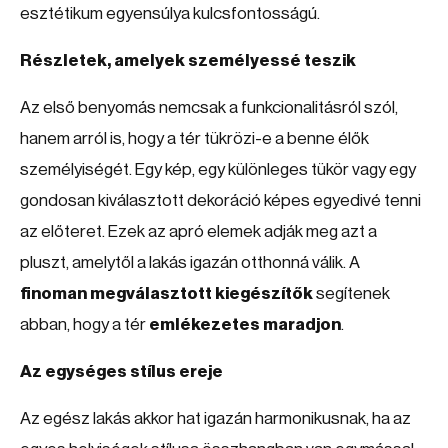
esztétikum egyensúlya kulcsfontosságú.
Részletek, amelyek személyessé teszik
Az első benyomás nemcsak a funkcionalitásról szól,
hanem arról is, hogy a tér tükrözi-e a benne élők
személyiségét. Egy kép, egy különleges tükör vagy egy
gondosan kiválasztott dekoráció képes egyedivé tenni
az előteret. Ezek az apró elemek adják meg azt a
pluszt, amelytől a lakás igazán otthonná válik. A
finoman megválasztott kiegészítők
segítenek
abban, hogy a tér
emlékezetes maradjon
.
Az egységes stílus ereje
Az egész lakás akkor hat igazán harmonikusnak, ha az