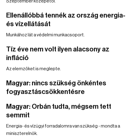
Szeptember közepétől.
Ellenállóbbá tennék az ország energia-
és vízellátását
Munkához lát a védelmi munkacsoport.
Tíz éve nem volt ilyen alacsony az
infláció
Az elemzőket is meglepte.
Magyar: nincs szükség önkéntes
fogyasztáscsökkentésre
Magyar: Orbán tudta, mégsem tett
semmit
Energia- és vízügyi forradalomra van szükség - mondta a
miniszterelnök.