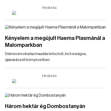
Hirdetés
Kényelem a megújult Haema Plasmánál a
Malomparkban
Debreceni vérplazmaadás letisztult, biztonságos,
újjávarázsolt környezetben.
Hirdetés
Három hektár ég Dombostanyán