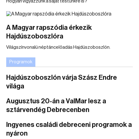
Hogyan vigyázzunk a saját testünkre is?
A Magyar rapszódia érkezik
Hajdúszoboszlóra
Világszínvonalú néptáncelőadás Hajdúszoboszlón.
Programok
Hajdúszoboszlón várja Szász Endre
világa
Augusztus 20-án a ValMar lesz a
sztárvendég Debrecenben
Ingyenes családi debreceni programok a
nyáron