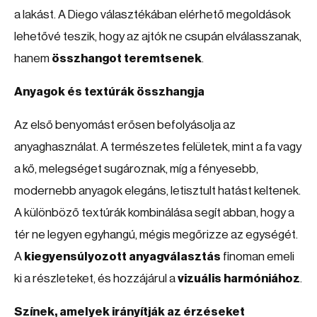
a lakást. A Diego választékában elérhető megoldások
lehetővé teszik, hogy az ajtók ne csupán elválasszanak,
hanem
összhangot teremtsenek
.
Anyagok és textúrák összhangja
Az első benyomást erősen befolyásolja az
anyaghasználat. A természetes felületek, mint a fa vagy
a kő, melegséget sugároznak, míg a fényesebb,
modernebb anyagok elegáns, letisztult hatást keltenek.
A különböző textúrák kombinálása segít abban, hogy a
tér ne legyen egyhangú, mégis megőrizze az egységét.
A
kiegyensúlyozott anyagválasztás
finoman emeli
ki a részleteket, és hozzájárul a
vizuális harmóniához
.
Színek, amelyek irányítják az érzéseket