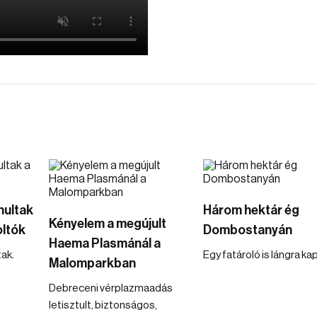
nultak
Három hektár ég
Kényelem a megújult
oltók
Dombostanyán
Haema Plasmánál a
ak.
Egy fatároló is lángra ka
Malomparkban
Debreceni vérplazmaadás
letisztult, biztonságos,