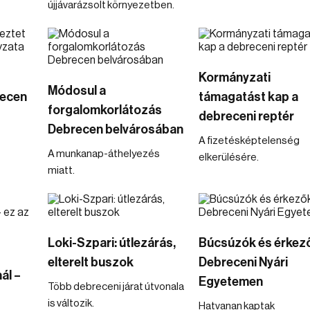
újjávarázsolt környezetben.
Kormányzati
Módosul a
recen
támagatást kap a
forgalomkorlátozás
debreceni reptér
Debrecen belvárosában
A fizetésképtelenség
A munkanap-áthelyezés
elkerülésére.
miatt.
Loki-Szpari: útlezárás,
Búcsúzók és érkez
elterelt buszok
Debreceni Nyári
ál –
Egyetemen
Több debreceni járat útvonala
is változik.
Hatvanan kaptak