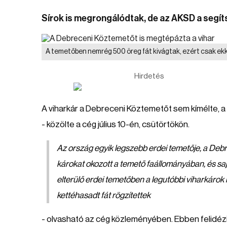
Sírok is megrongálódtak, de az AKSD a segíts
A temetőben nemrég 500 öreg fát kivágtak, ezért csak ekk
Hirdetés
A viharkár a Debreceni Köztemetőt sem kímélte, a
- közölte a cég július 10-én, csütörtökön.
Az ország egyik legszebb erdei temetője, a Debr
károkat okozott a temető faállományában, és sa
elterülő erdei temetőben a legutóbbi viharkárok
kettéhasadt fát rögzítettek
- olvasható az cég közleményében. Ebben felidéz