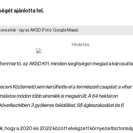
égét ajánlotta fel.
ora a kár - így az AKSD
(Fotó: Google Maps)
Hirdetés
 fenntartó, az AKSD Kft. minden segítséget megad a károsult
eceni Köztemető sem kerülhette el a természeti csapást: a vihar
jnálatos módon több síremlék is megsérült. A 64 hektáron
 következtében 3 gyökeres fakidőlést, 58 ágleszakadást és 6
ik, hogy a 2020 és 2022 között elvégzett környezetbiztonság