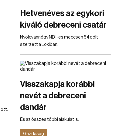
Hetvenéves az egykori
kiváló debreceni csatár
Nyolcvannégy NB I-es meccsen 54 gólt
szerzett a Lokiban.
Visszakapja korábbi
nevét a debreceni
dandár
pott.
És az összes többi alakulat is.
Gazdaság