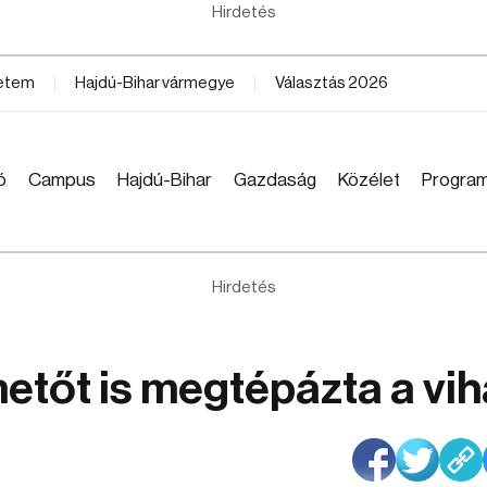
Hirdetés
yetem
Hajdú-Bihar vármegye
Választás 2026
ó
Campus
Hajdú-Bihar
Gazdaság
Közélet
Progra
Hirdetés
tőt is megtépázta a vih