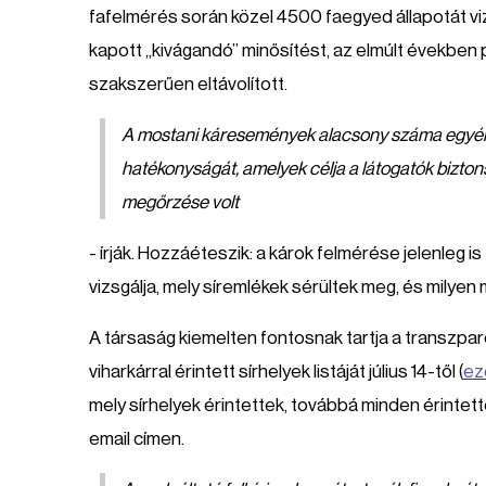
fafelmérés során közel 4500 faegyed állapotát v
kapott „kivágandó” minősítést, az elmúlt években
szakszerűen eltávolított.
A mostani káresemények alacsony száma egyért
hatékonyságát, amelyek célja a látogatók bizto
megőrzése volt
- írják. Hozzáéteszik: a károk felmérése jelenleg
vizsgálja, mely síremlékek sérültek meg, és milyen
A társaság kiemelten fontosnak tartja a transzpar
viharkárral érintett sírhelyek listáját július 14-től (
ez
mely sírhelyek érintettek, továbbá minden érintet
email címen.