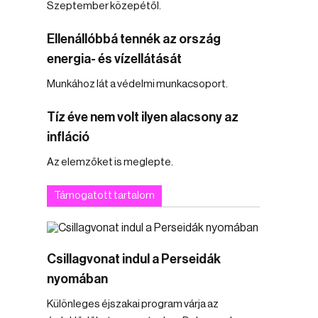
Szeptember közepétől.
Ellenállóbbá tennék az ország
energia- és vízellátását
Munkához lát a védelmi munkacsoport.
Tíz éve nem volt ilyen alacsony az
infláció
Az elemzőket is meglepte.
Támogatott tartalom
Csillagvonat indul a Perseidák
nyomában
Különleges éjszakai program várja az