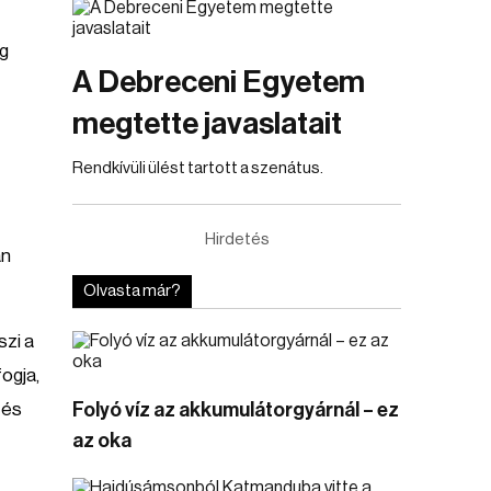
ég
A Debreceni Egyetem
megtette javaslatait
Rendkívüli ülést tartott a szenátus.
Hirdetés
an
Olvasta már?
szi a
fogja,
 és
Folyó víz az akkumulátorgyárnál – ez
az oka