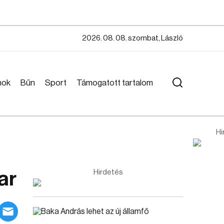
2026. 08. 08. szombat, László
mok
Bűn
Sport
Támogatott tartalom
Hi
ar
Hirdetés