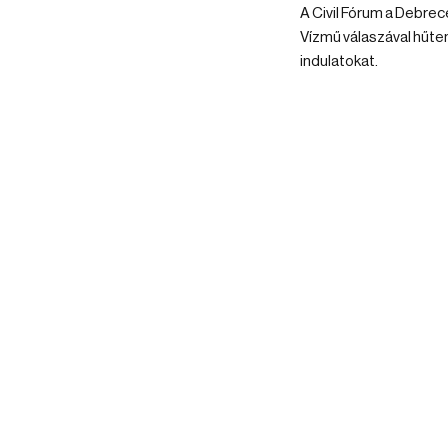
A Civil Fórum a Debrec
Vízmű válaszával hűte
indulatokat.