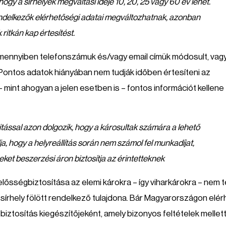
 hogy a sírhelyek megváltási ideje 10, 20, 25 vagy 60 év lehet.
rendelkezők elérhetőségi adatai megváltozhatnak, azonban
 ritkán kap értesítést.
y amennyiben telefonszámuk és/vagy email címük módosult, vag
 Pontos adatok hiányában nem tudják időben értesíteni az
– mint ahogyan a jelen esetben is – fontos információt kellene
itással azon dolgozik, hogy a károsultak számára a lehető
ja, hogy a helyreállítás során nem számol fel munkadíjat,
ket beszerzési áron biztosítja az érintetteknek
lelősségbiztosítása az elemi károkra – így viharkárokra – nem t
a sírhely fölött rendelkező tulajdona. Bár Magyarországon elé
biztosítás kiegészítőjeként, amely bizonyos feltételek mellet