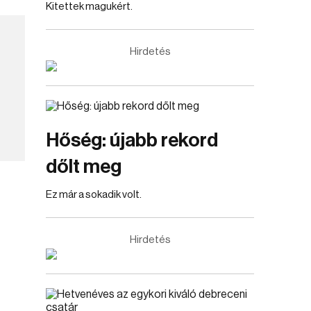
Kitettek magukért.
Hirdetés
Hőség: újabb rekord
dőlt meg
Ez már a sokadik volt.
Hirdetés