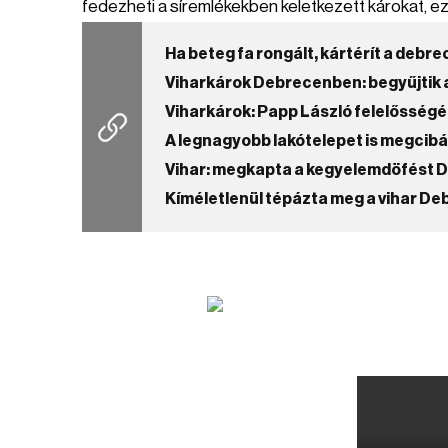
fedezheti a síremlékekben keletkezett károkat, ez
Ha beteg fa rongált, kártérít a deb
Viharkárok Debrecenben: begyűjtik a
Viharkárok: Papp László felelősségét
A legnagyobb lakótelepet is megcibál
Vihar: megkapta a kegyelemdöfést 
Kíméletlenül tépázta meg a vihar D