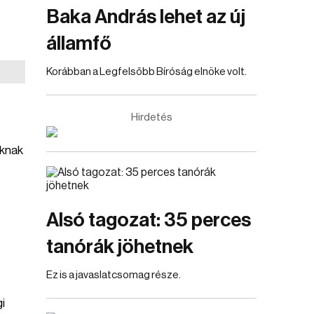
Baka András lehet az új
államfő
Korábban a Legfelsőbb Bíróság elnöke volt.
Hirdetés
aknak
Alsó tagozat: 35 perces
tanórák jöhetnek
Ez is a javaslatcsomag része.
i