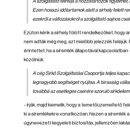
A szolgáltató felhívja a hozzátartozók figyelmét,
Ezen hosszú időtartamok alatt a sírhely felett 
ezekről a változásokról a szolgáltató sajnos csak
Ezúton kérik a sírhely fölött rendelkezőket, hog
nem adták még meg, azt mielőbb jelezzék feléjük.
érintettet, ha a síremlék állapotával kapcsolatban 
közölniük.
A cég Sírkő Szolgáltatási Csoportja teljes kapac
legnagyobb segítséget nyújtsa. A társaság vállal
továbbá az esetleges cserére szoruló sírkőeleme
- írják, majd kiemelik, hogy a temetőüzemeltető fe
ki a síremlékekre vonatkozóan, hiszen a síremlék 
úgynevezett kegyeleti biztosítás, jellemzően lakás