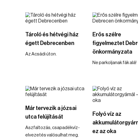
Tároló és hétvégi ház
Erős szélre
égett Debrecenben
figyelmeztet Deb
önkormányzata
Az Acsádi úton.
Ne parkoljanak fák alá!
Már tervezik a józsai
Folyó víz az
utca felújítását
akkumulátorgyárn
Aszfaltozás, csapadékvíz-
ez az oka
elvezetés valósulhat meg.