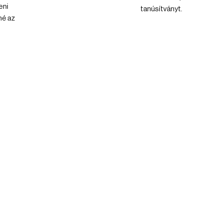
eni
tanúsítványt.
né az