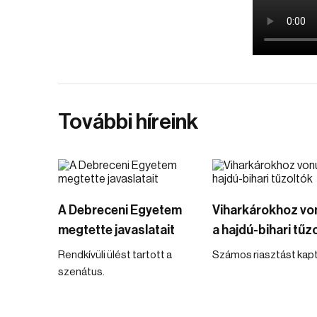
További híreink
A Debreceni Egyetem
Viharkárokhoz vo
megtette javaslatait
a hajdú-bihari tűz
Rendkívüli ülést tartott a
Számos riasztást kapt
szenátus.