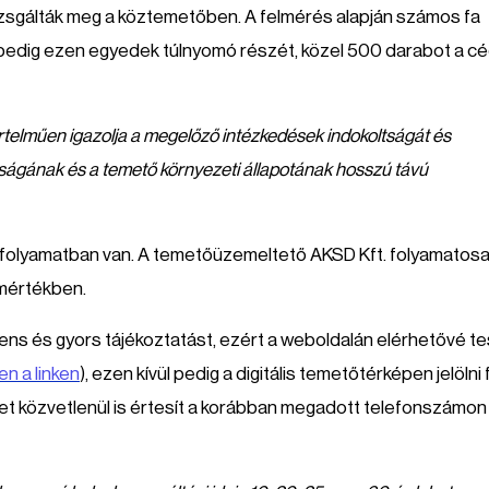
izsgálták meg a köztemetőben. A felmérés alapján számos fa
 pedig ezen egyedek túlnyomó részét, közel 500 darabot a c
elműen igazolja a megelőző intézkedések indokoltságát és
nságának és a temető környezeti állapotának hosszú távú
 is folyamatban van. A temetőüzemeltető AKSD Kft. folyamatos
 mértékben.
ens és gyors tájékoztatást, ezért a weboldalán elérhetővé te
en a linken
), ezen kívül pedig a digitális temetőtérképen jelölni 
tet közvetlenül is értesít a korábban megadott telefonszámon