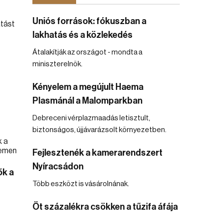
Uniós források: fókuszban a
lakhatás és a közlekedés
Átalakítják az országot - mondta a
miniszterelnök.
Kényelem a megújult Haema
Plasmánál a Malomparkban
Debreceni vérplazmaadás letisztult,
biztonságos, újjávarázsolt környezetben.
Fejlesztenék a kamerarendszert
Nyíracsádon
ők a
Több eszközt is vásárolnának.
Öt százalékra csökken a tűzifa áfája