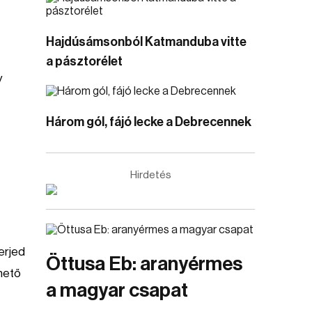
Hajdúsámsonból Katmanduba vitte
a pásztorélet
y
Három gól, fájó lecke a Debrecennek
Hirdetés
erjed
Öttusa Eb: aranyérmes
rhető
a magyar csapat
t