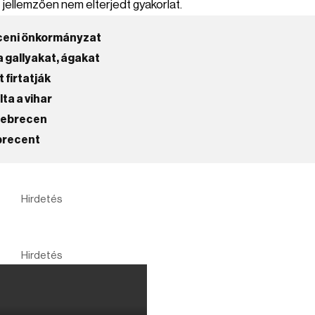
 jellemzően nem elterjedt gyakorlat.
receni önkormányzat
 gallyakat, ágakat
 firtatják
ta a vihar
Debrecen
ebrecent
Hirdetés
Hirdetés