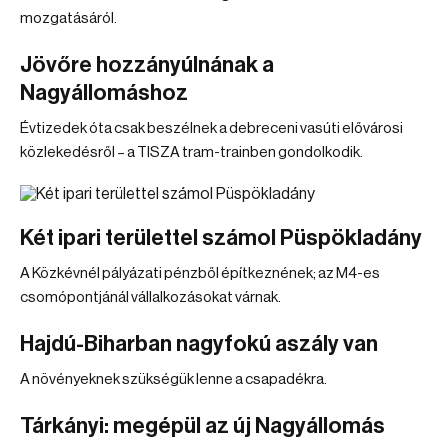
mozgatásáról.
Jövőre hozzányúlnának a
Nagyállomáshoz
Évtizedek óta csak beszélnek a debreceni vasúti elővárosi
közlekedésről – a TISZA tram-trainben gondolkodik.
Két ipari területtel számol Püspökladány
A Közkévnél pályázati pénzből építkeznének; az M4-es
csomópontjánál vállalkozásokat várnak.
Hajdú-Biharban nagyfokú aszály van
A növényeknek szükségük lenne a csapadékra.
Tárkányi: megépül az új Nagyállomás