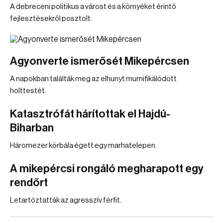
A debreceni politikus a várost és a környéket érintő
fejlesztésekről posztolt.
Agyonverte ismerősét Mikepércsen
A napokban találták meg az elhunyt mumifikálódott
holttestét.
Katasztrófát hárítottak el Hajdú-
Biharban
Háromezer körbála égett egy marhatelepen.
A mikepércsi rongáló megharapott egy
rendőrt
Letartóztatták az agresszív férfit.