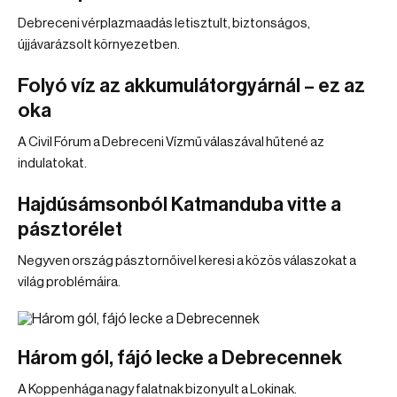
Debreceni vérplazmaadás letisztult, biztonságos,
újjávarázsolt környezetben.
Folyó víz az akkumulátorgyárnál – ez az
oka
A Civil Fórum a Debreceni Vízmű válaszával hűtené az
indulatokat.
Hajdúsámsonból Katmanduba vitte a
pásztorélet
Negyven ország pásztornőivel keresi a közös válaszokat a
világ problémáira.
Három gól, fájó lecke a Debrecennek
A Koppenhága nagy falatnak bizonyult a Lokinak.