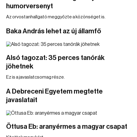
humorversenyt
Az orvostanhallgató meggyőzte a közönséget is.
Baka András lehet az új államfő
Alsó tagozat: 35 perces tanórák
jöhetnek
Ez is a javaslatcsomag része.
A Debreceni Egyetem megtette
javaslatait
Öttusa Eb: aranyérmes a magyar csapat