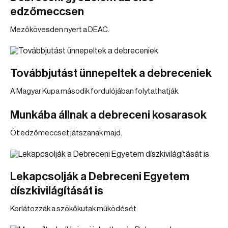
edzőmeccsen
Mezőkövesden nyert a DEAC.
Továbbjutást ünnepeltek a debreceniek
A Magyar Kupa második fordulójában folytathatják.
Munkába állnak a debreceni kosarasok
Őt edzőmeccset játszanak majd.
Lekapcsolják a Debreceni Egyetem
díszkivilágítását is
Korlátozzák a szökőkutak működését.