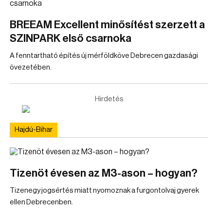
BREEAM Excellent minősítést szerzett a
SZINPARK első csarnoka
A fenntartható építés új mérföldköve Debrecen gazdasági
övezetében.
Hirdetés
Hajdú-Bihar
Tizenöt évesen az M3-ason – hogyan?
Tizenegy jogsértés miatt nyomoznak a furgontolvaj gyerek
ellen Debrecenben.