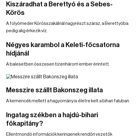
Kiszáradhat a Berettyó és a Sebes-
Körös
A folyómeder Körösszakálnál nagyrészt száraz, a Berettyóba
pedig alig érkezik víz.
Négyes karambol a Keleti-főcsatorna
hídjánál
A balesetben összesen tizenhárom ember érintett.
Messzire szállt Bakonszeg illata
A kemencék mellett a hagyomány is életre kelt a bihari faluban.
Ingatag székben a hajdú-bihari
főkapitány?
Ellentmondó információk keringenek rendőri vezetők