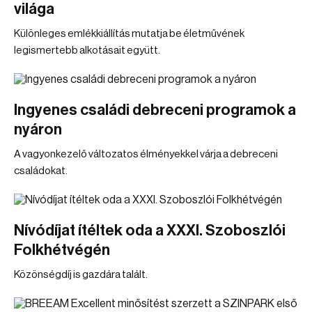
világa
Különleges emlékkiállítás mutatja be életművének
legismertebb alkotásait együtt.
Ingyenes családi debreceni programok a
nyáron
A vagyonkezelő változatos élményekkel várja a debreceni
családokat.
Nívódíjat ítéltek oda a XXXI. Szoboszlói
Folkhétvégén
Közönségdíj is gazdára talált.