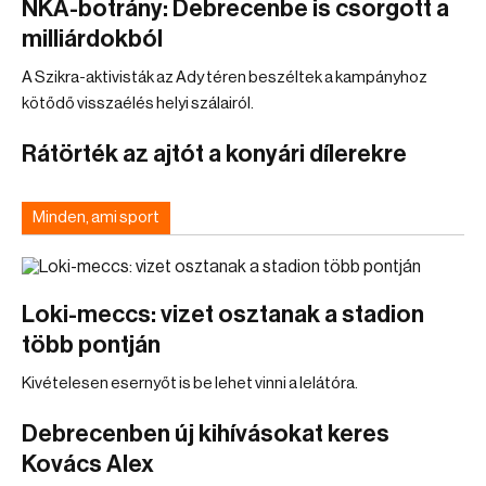
NKA-botrány: Debrecenbe is csorgott a
milliárdokból
A Szikra-aktivisták az Ady téren beszéltek a kampányhoz
kötődő visszaélés helyi szálairól.
Rátörték az ajtót a konyári dílerekre
Minden, ami sport
Loki-meccs: vizet osztanak a stadion
több pontján
Kivételesen esernyőt is be lehet vinni a lelátóra.
Debrecenben új kihívásokat keres
Kovács Alex