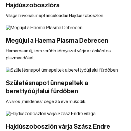
Hajdúszoboszlóra
Világszínvonalú néptáncelőadás Hajdúszoboszlón.
Megújul a Haema Plasma Debrecen
Hamarosan új, korszerűbb környezet várja az önkéntes
plazmaadókat.
Születésnapot ünnepeltek a
berettyóújfalui fürdőben
A város „mindenes” cége 35 éve működik.
Hajdúszoboszlón várja Szász Endre