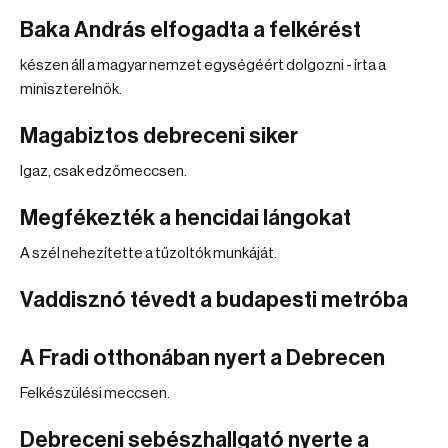
Baka András elfogadta a felkérést
készen áll a magyar nemzet egységéért dolgozni - írta a
miniszterelnök.
Magabiztos debreceni siker
Igaz, csak edzőmeccsen.
Megfékezték a hencidai lángokat
A szél nehezítette a tűzoltók munkáját.
Vaddisznó tévedt a budapesti metróba
A Fradi otthonában nyert a Debrecen
Felkészülési meccsen.
Debreceni sebészhallgató nyerte a