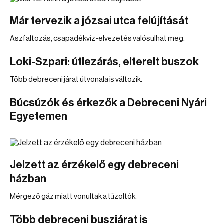
Már tervezik a józsai utca felújítását
Aszfaltozás, csapadékvíz-elvezetés valósulhat meg.
Loki-Szpari: útlezárás, elterelt buszok
Több debreceni járat útvonala is változik.
Búcsúzók és érkezők a Debreceni Nyári
Egyetemen
Jelzett az érzékelő egy debreceni
házban
Mérgező gáz miatt vonultak a tűzoltók.
Több debreceni buszjárat is