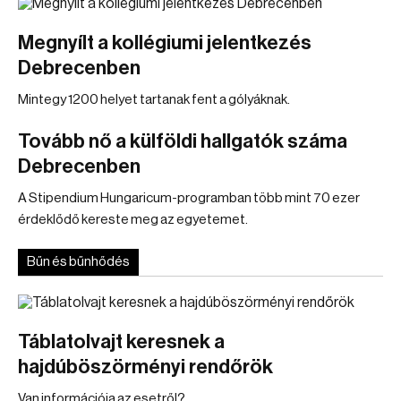
Megnyílt a kollégiumi jelentkezés
Debrecenben
Mintegy 1200 helyet tartanak fent a gólyáknak.
Tovább nő a külföldi hallgatók száma
Debrecenben
A Stipendium Hungaricum-programban több mint 70 ezer
érdeklődő kereste meg az egyetemet.
Bűn és bűnhődés
Táblatolvajt keresnek a
hajdúböszörményi rendőrök
Van információja az esetről?