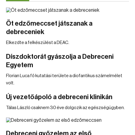
Öt edzőmeccset játszanak a
debreceniek
Elkezdte a felkészülést a DEAC.
Díszdoktorát gyászolja a Debreceni
Egyetem
Florian Luca fő kutatási területe a diofantikus számelmélet
volt.
Új vezetőápoló a debreceni klinikán
Tálas László csaknem 30 éve dolgozik az egészségügyben.
Debreceni győzelem az első