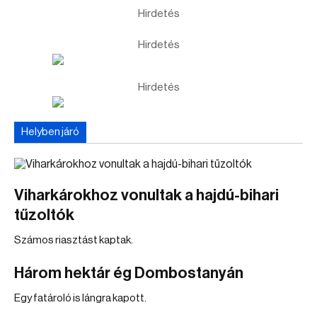
Hirdetés
Hirdetés
Hirdetés
Helyben járó
Viharkárokhoz vonultak a hajdú-bihari
tűzoltók
Számos riasztást kaptak.
Három hektár ég Dombostanyán
Egy fatároló is lángra kapott.