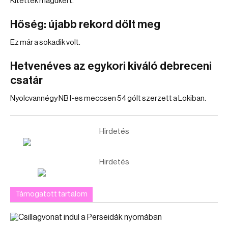
Kitettek magukért.
Hőség: újabb rekord dőlt meg
Ez már a sokadik volt.
Hetvenéves az egykori kiváló debreceni
csatár
Nyolcvannégy NB I-es meccsen 54 gólt szerzett a Lokiban.
Hirdetés
Hirdetés
Támogatott tartalom