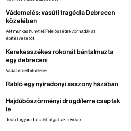
Vádemelés: vasúti tragédia Debrecen
közelében
Két munkás hunyt el. Felelősségre vonhatják az
építésvezetőt.
Kerekesszékes rokonát bántalmazta
egy debreceni
Vádat emeltek ellene.
Rabló egy nyíradonyi asszony házában
Hajdúböszörményi drogdílerre csaptak
le
Több fogyasztót is kihallgattak. +Videó.