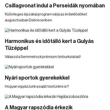
Csillagvonat indul a Perseidák nyomában
Különleges éjszakai program várja az érdeklődőket
augusztusban Debrecenben.
Harmonikus és időtálló kert a Gulyás
Tüzéppel
Válaszd a Semmelrock prémium térburkolatait!
Nyári sportok gyerekekkel
Hogyan vigyázzunk a saját testünkre is?
A Magyar rapszódia érkezik