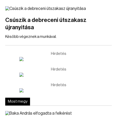
Csúszik a debreceni útszakasz
újranyitása
Később végeznek a munkával.
Hirdetés
Hirdetés
Hirdetés
Most megy