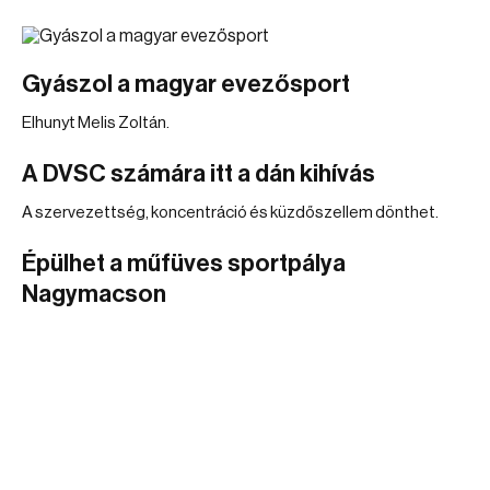
Gyászol a magyar evezősport
Elhunyt Melis Zoltán.
A DVSC számára itt a dán kihívás
A szervezettség, koncentráció és küzdőszellem dönthet.
Épülhet a műfüves sportpálya
Nagymacson