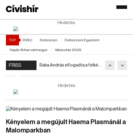
Hirdetés
TOP
DVSC
Debrecen
Debreceni Egyetem
Hajdú-Bihar vármegye
Választás 2026
FRISS
Baka András elfogadta a felkérést
HÍREK
Hirdetés
Kényelem a megújult Haema Plasmánál a
Malomparkban