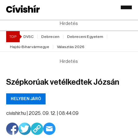
Hirdetés
TOP
DVSC
Debrecen
Debreceni Egyetem
Hajdú-Bihar vármegye
Választás 2026
Hirdetés
Szépkorúak vetélkedtek Józsán
HELYBEN JÁRÓ
civishir.hu |
2025. 09. 12. | 08:44:09