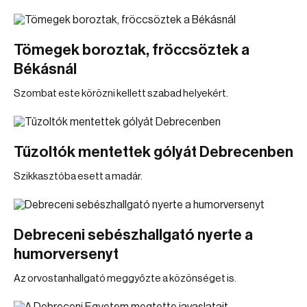
Tömegek boroztak, fröccsöztek a
Békásnál
Szombat este körözni kellett szabad helyekért.
Tűzoltók mentettek gólyát Debrecenben
Szikkasztóba esett a madár.
Debreceni sebészhallgató nyerte a
humorversenyt
Az orvostanhallgató meggyőzte a közönséget is.