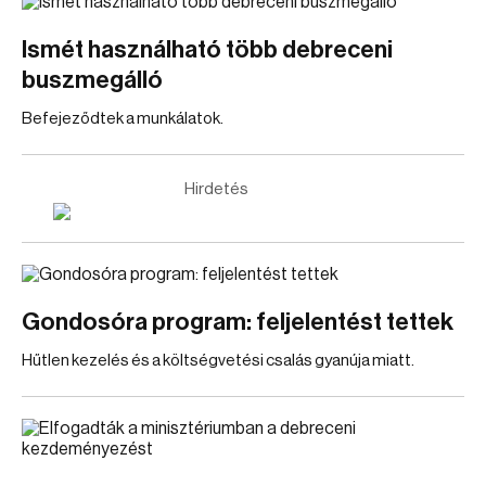
Ismét használható több debreceni
buszmegálló
Befejeződtek a munkálatok.
Hirdetés
Gondosóra program: feljelentést tettek
Hűtlen kezelés és a költségvetési csalás gyanúja miatt.