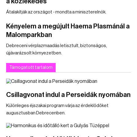
a közlekedés
Átalakítják az országot - mondta a miniszterelnök.
Kényelem a megújult Haema Plasmánál a
Malomparkban
Debreceni vérplazmaadás letisztult, biztonságos,
újjávarázsolt környezetben.
Támogatott tartalom
Csillagvonat indul a Perseidák nyomában
Különleges éjszakai program várja az érdeklődőket
augusztusban Debrecenben.