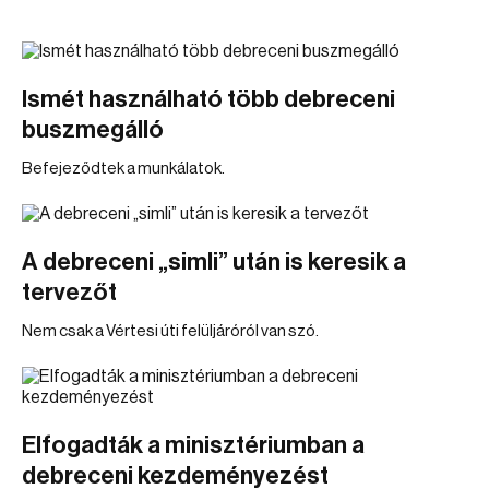
Ismét használható több debreceni
buszmegálló
Befejeződtek a munkálatok.
A debreceni „simli” után is keresik a
tervezőt
Nem csak a Vértesi úti felüljáróról van szó.
Elfogadták a minisztériumban a
debreceni kezdeményezést