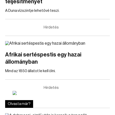
teljesítményét
A Duna vízszintje lehetővé teszi.
Hirdetés
Afrikai sertéspestis egy hazai
állományban
Mind az 1850 állatot le kell ölni.
Hirdetés
Olvasta már?