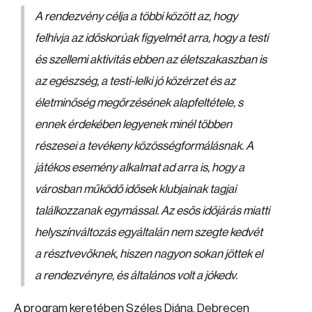
A rendezvény célja a többi között az, hogy
felhívja az időskorúak figyelmét arra, hogy a testi
és szellemi aktivitás ebben az életszakaszban is
az egészség, a testi-lelki jó közérzet és az
életminőség megőrzésének alapfeltétele, s
ennek érdekében legyenek minél többen
részesei a tevékeny közösségformálásnak. A
játékos esemény alkalmat ad arra is, hogy a
városban működő idősek klubjainak tagjai
találkozzanak egymással. Az esős időjárás miatti
helyszínváltozás egyáltalán nem szegte kedvét
a résztvevőknek, hiszen nagyon sokan jöttek el
a rendezvényre, és általános volt a jókedv.
A program keretében Széles Diána, Debrecen