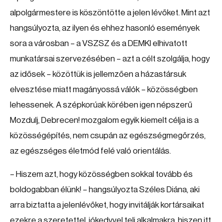
alpolgármestere is köszöntötte a jelen lévőket. Mint azt
hangsúlyozta, az ilyen és ehhez hasonló események
sora a városban – a VSZSZ és a DEMKI elhivatott
munkatársai szervezésében – azt a célt szolgálja, hogy
az idősek – közöttük is jellemzően a házastársuk
elvesztése miatt magányossá válók – közösségben
lehessenek. A szépkorúak körében igen népszerű
Mozdulj, Debrecen! mozgalom egyik kiemelt célja is a
közösségépítés, nem csupán az egészségmegőrzés,
az egészséges életmód felé való orientálás.
– Hiszem azt, hogy közösségben sokkal tovább és
boldogabban élünk! – hangsúlyozta Széles Diána, aki
arra biztatta a jelenlévőket, hogy invitálják kortársaikat
ezekre a szeretettel, jókedvvel teli alkalmakra, hiszen itt