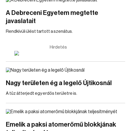
A Debreceni Egyetem megtette
javaslatait
Rendkívüli ülést tartott a szenátus.
Hirdetés
Nagy területen ég a legelő Újtikosnál
A tűz átterjedt egy erdős területre is.
Emelik a paksi atomerőmű blokkjának