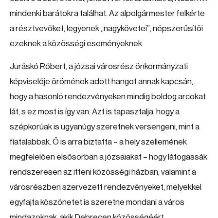
mindenki barátokra találhat. Az alpolgármester felkérte
a résztvevőket, legyenek „nagykövetei”, népszerűsítői
ezeknek a közösségi eseményeknek.
Juráskó Róbert, a józsai városrész önkormányzati
képviselője örömének adott hangot annak kapcsán,
hogy a hasonló rendezvényeken mindig boldog arcokat
lát, s ez most is így van. Azt is tapasztalja, hogy a
szépkorúak is ugyanúgy szeretnek versengeni, mint a
fiatalabbak. Ő is arra biztatta – a hely szellemének
megfelelően elsősorban a józsaiakat – hogy látogassák
rendszeresen az itteni közösségi házban, valamint a
városrészben szervezett rendezvényeket, melyekkel
egyfajta köszönetet is szeretne mondani a város
mindazoknak, akik Debrecen közösségéért