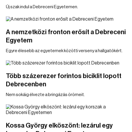
Új szak indul a Debreceni Egyetemen.
A nemzetközi fronton erősít a Debreceni
Egyetem
Egyre élesebb az egyetemek közötti verseny a hallgatókért.
Több százerezer forintos biciklit lopott
Debrecenben
Nem sokáig élvezte a bringázás örömeit.
Kossa György elköszönt: lezárul egy