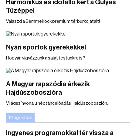
Harmonikus és időtálló kert a Gulyás
Tüzéppel
Válaszd a Semmelrock prémium térburkolatait!
Nyári sportok gyerekekkel
Hogyan vigyázzunk a saját testünkre is?
A Magyar rapszódia érkezik
Hajdúszoboszlóra
Világszínvonalú néptáncelőadás Hajdúszoboszlón.
Programok
Ingyenes programokkal tér vissza a