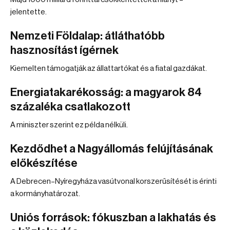
jelentette.
Nemzeti Földalap: átláthatóbb
hasznosítást ígérnek
Kiemelten támogatják az állattartókat és a fiatal gazdákat.
Energiatakarékosság: a magyarok 84
százaléka csatlakozott
A miniszter szerint ez példa nélküli.
Kezdődhet a Nagyállomás felújításának
előkészítése
A Debrecen–Nyíregyháza vasútvonal korszerűsítését is érinti
a kormányhatározat.
Uniós források: fókuszban a lakhatás és