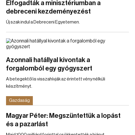
Elfogadták a minisztériumban a
debreceni kezdeményezést
Új szak indul a Debreceni Egyetemen.
Azonnali hatállyal kivontak a
forgalomból egy gyógyszert
A betegektől is visszahívják az érintett vény nélküli
készítményt.
Gazdaság
Magyar Péter: Megszüntettük a lopást
és a pazarlást
Majd 1000 milliárd forinttal csökkentették a hiányt –