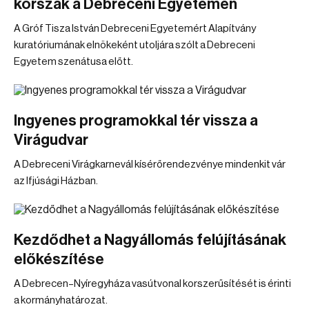
korszak a Debreceni Egyetemen
A Gróf Tisza István Debreceni Egyetemért Alapítvány
kuratóriumának elnökeként utoljára szólt a Debreceni
Egyetem szenátusa előtt.
Ingyenes programokkal tér vissza a
Virágudvar
A Debreceni Virágkarnevál kísérőrendezvénye mindenkit vár
az Ifjúsági Házban.
Kezdődhet a Nagyállomás felújításának
előkészítése
A Debrecen–Nyíregyháza vasútvonal korszerűsítését is érinti
a kormányhatározat.