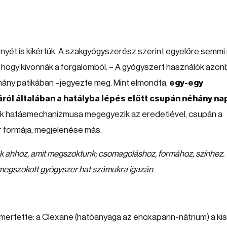
nyét is kikértük. A szakgyógyszerész szerint egyelőre semm
 hogy kivonnák a forgalomból. – A gyógyszert használók azo
éhány patikában –jegyezte meg. Mint elmondta,
egy-egy
ról általában a hatályba lépés előtt csupán néhány na
ok hatásmechanizmusa megegyezik az eredetiével, csupán a
r formája, megjelenése más.
k ahhoz, amit megszoktunk; csomagoláshoz, formához, színhez.
a megszokott gyógyszer hat számukra igazán
ertette: a Clexane (hatóanyaga az enoxaparin-nátrium) a kis