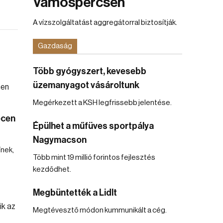
Vámospércsen
A vízszolgáltatást aggregátorral biztosítják.
Gazdaság
Több gyógyszert, kevesebb
üzemanyagot vásároltunk
Megérkezett a KSH legfrissebb jelentése.
ecen
Épülhet a műfüves sportpálya
Nagymacson
ínek,
Több mint 19 millió forintos fejlesztés
kezdődhet.
Megbüntették a Lidlt
Megtévesztő módon kummunikált a cég.