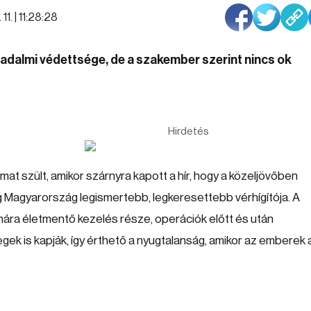
11. | 11:28:28
badalmi védettsége, de a szakember szerint nincs ok
Hirdetés
t szült, amikor szárnyra kapott a hír, hogy a közeljövőben
 Magyarország legismertebb, legkeresettebb vérhígítója. A
ára életmentő kezelés része, operációk előtt és után
ek is kapják, így érthető a nyugtalanság, amikor az emberek a