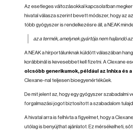
Az esetleges változásokkal kapcsolatban megkere
hivatal válasza szerint bevett módszer, hogy az
több gyógyszer is rendelkezésre áll, a NEAK min
az a termék, amelynek gyártója nem hajlandó a
A NEAK a hírportálunknak küldött válaszában hangs
korábbinál is kevesebbet kell fizetni. A Clexane e
olcsóbb generikumok, például az Inhixa és 
Clexane-nal teljesen bioegyenértékűek.
De mit jelent az, hogy egy gyógyszer szabadalmi vé
forgalmazási jogot biztosított a szabadalom tula
A hivatal arra is felhívta a figyelmet, hogy a Cle
utólag is benyújthat ajánlatot. Ez mérsékelheti, 