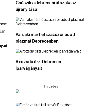
Csúszik a debreceni útszakasz
újranyitása
i nem
nban
Van, aki már hétszázszor adott
plazmát Debrecenben
ppal
A rozsda őrzi Debrecen
iparvágányait
Hirdetés