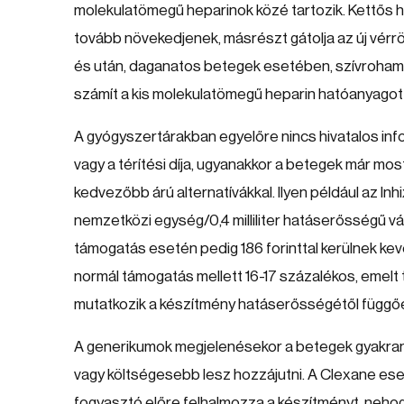
molekulatömegű heparinok közé tartozik. Kettős 
tovább növekedjenek, másrészt gátolja az új vérrö
és után, daganatos betegek esetében, szívroham so
számít a kis molekulatömegű heparin hatóanyagot
A gyógyszertárakban egyelőre nincs hivatalos inf
vagy a térítési díja, ugyanakkor a betegek már mo
kedvezőbb árú alternatívákkal. Ilyen például az In
nemzetközi egység/0,4 milliliter hatáserősségű vá
támogatás esetén pedig 186 forinttal kerülnek 
normál támogatás mellett 16-17 százalékos, emel
mutatkozik a készítmény hatáserősségétől függő
A generikumok megjelenésekor a betegek gyakran 
vagy költségesebb lesz hozzájutni. A Clexane ese
fogyasztó előre felhalmozza a készítményt, neho