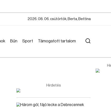
2026. 08. 06. csütörtök, Berta, Bettina
mok
Bűn
Sport
Támogatott tartalom
Hi
Hirdetés