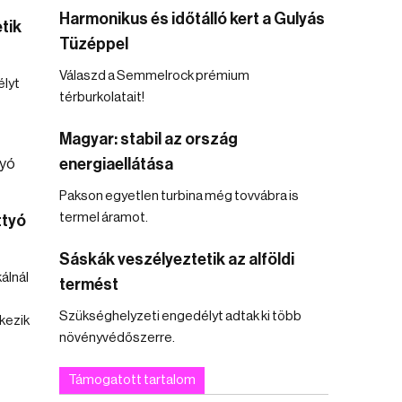
Harmonikus és időtálló kert a Gulyás
tik
Tüzéppel
Válaszd a Semmelrock prémium
lyt
térburkolatait!
Magyar: stabil az ország
energiaellátása
Pakson egyetlen turbina még tovvábra is
termel áramot.
ttyó
Sáskák veszélyeztetik az alföldi
álnál
termést
Szükséghelyzeti engedélyt adtak ki több
kezik
növényvédőszerre.
Támogatott tartalom