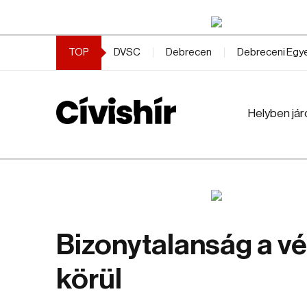
TOP
DVSC
Debrecen
Debreceni Eg
Helyben jár
Bizonytalanság a vé
körül