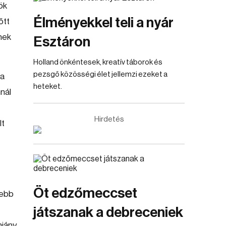
ök
Élményekkel teli a nyár
őtt
nek
Esztáron
Holland önkéntesek, kreatív táborok és
pezsgő közösségi élet jellemzi ezeket a
sa
heteket.
nál
Hirdetés
lt
Öt edzőmeccset
zebb
játszanak a debreceniek
hiány