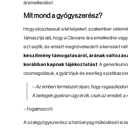
áremelkedést.
Mit mond a gyógyszerész?
Hogy eloszlassuk a kételyeket, szakember vélemé
támasztja alá, hogy a Clexane ára emelkedne vagy
ezt sejtik, és emiatt megnövekedett a kereslet n
készítmény támogatásáról, árának változásá
korábban kapnak tájékoztatást
. A generikum
csomagolásuk, a gyártójuk és esetleg a patikasze
– Az emberi természet olyan, hogy ragaszkodun
A betegek gyakran úgy érzik, csak az eredeti, 
– fogalmazott.
A szakgyógyszerész a hatóanyag működését is ism