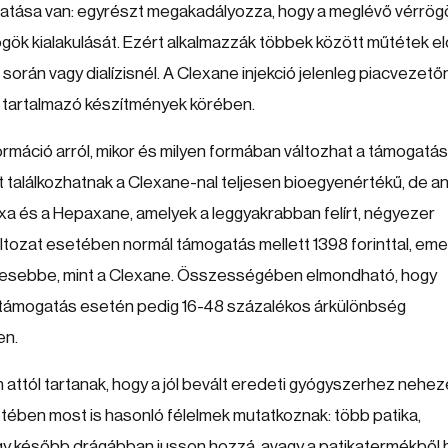
hatása van: egyrészt megakadályozza, hogy a meglévő vérrög
gök kialakulását. Ezért alkalmazzák többek között műtétek el
rán vagy dialízisnél. A Clexane injekció jelenleg piacvezető
 tartalmazó készítmények körében.
ormáció arról, mikor és milyen formában változhat a támogatá
st találkozhatnak a Clexane-nal teljesen bioegyenértékű, de an
hixa és a Hepaxane, amelyek a leggyakrabban felírt, négyezer
ltozat esetében normál támogatás mellett 1398 forinttal, eme
kevesebbe, mint a Clexane. Összességében elmondható, hogy
t támogatás esetén pedig 16-48 százalékos árkülönbség
en.
attól tartanak, hogy a jól bevált eredeti gyógyszerhez nehe
tében most is hasonló félelmek mutatkoznak: több patika,
gy később drágábban jusson hozzá, avagy a patikatermékből 