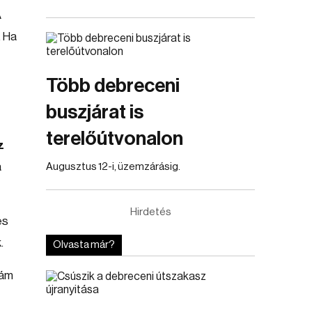
A
. Ha
Több debreceni
buszjárat is
terelőútvonalon
z
a
Augusztus 12-i, üzemzárásig.
Hirdetés
és
.
Olvasta már?
 ám