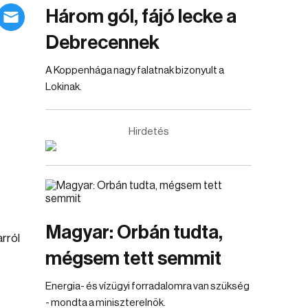
Három gól, fájó lecke a
Debrecennek
A Koppenhága nagy falatnak bizonyult a
Lokinak.
Hirdetés
Magyar: Orbán tudta,
rról
mégsem tett semmit
Energia- és vízügyi forradalomra van szükség
- mondta a miniszterelnök.