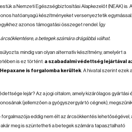
stük a Nemzeti Egészségbiztosítási Alapkezelőt (NEAK) is. 
 azonos hatóanyagú készítményeket versenyeztetik egymással
degyikhez azonos támogatási összeget rendel. Így
z árcsökkentésre, a betegek számára drágábbá válhat.
úlyozta: mindig van olyan alternatív készítmény, amelyért a
setében is ez történt:
a szabadalmi védettség lejártával a
a Hepaxane is forgalomba kerültek
. A hivatal szerint ezek 
dettsége lejár? Az a jogi oltalom, amely kizárólagos gyártási 
jdonosának (jellemzően a gyógyszergyártó cégnek), megszűnik
xane forgalmazója eddig nem élt az árcsökkentés lehetőségével,
sőt akár meg is szüntetheti a betegek számára tapasztalható