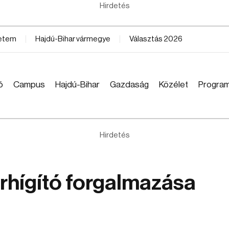
Hirdetés
yetem
Hajdú-Bihar vármegye
Választás 2026
ó
Campus
Hajdú-Bihar
Gazdaság
Közélet
Progra
Hirdetés
rhígító forgalmazása