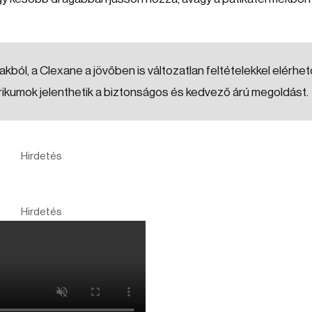
akból, a Clexane a jövőben is változatlan feltételekkel elérhet
ikumok jelenthetik a biztonságos és kedvező árú megoldást.
Hirdetés
Hirdetés