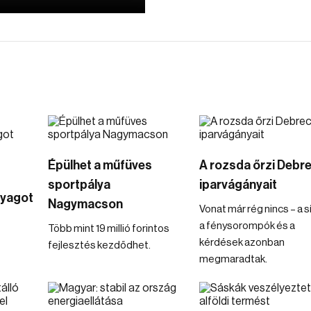
Épülhet a műfüves
A rozsda őrzi Debr
sportpálya
iparvágányait
yagot
Nagymacson
Vonat már rég nincs – a s
a fénysorompók és a
Több mint 19 millió forintos
kérdések azonban
fejlesztés kezdődhet.
megmaradtak.