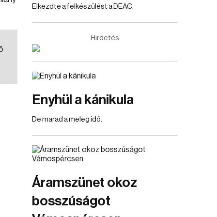
Elkezdte a felkészülést a DEAC.
Hirdetés
ő
Enyhül a kánikula
De marad a meleg idő.
Áramszünet okoz
bosszúságot