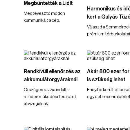
Megbüntették a Lidlt
Harmonikus és idő
Megtévesztő módon
kert a Gulyás Tüz
kummunikált a cég.
Válaszd a Semmelroc
prémium térburkolatai
Rendkívüli ellenőrzés az
Akár 800 ezer for
akkumulátorgyáraknál
is szükség lehet
Országos razzia indult –
Ennyibe kerülhet bekö
minden működési területet
egy debreceni albérle
átvizsgálnak.