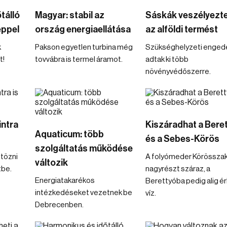
tálló
Magyar: stabil az
Sáskák veszélyezte
éppel
ország energiaellátása
az alföldi termést
k
Pakson egyetlen turbina még
Szükséghelyzeti engedé
t!
tovvábra is termel áramot.
adtak ki több
növényvédőszerre.
intra
Kiszáradhat a Bere
Aquaticum: több
és a Sebes-Körös
szolgáltatás működése
ltözni
A folyómeder Körösszak
változik
tbe.
nagyrészt száraz, a
Energiatakarékos
Berettyóba pedig alig ér
intézkedéseket vezetnek be
víz.
Debrecenben.