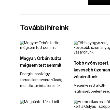
További híreink
Magyar: Orbán tudta,
Több gyógyszert,
mégsem tett semmit
kevesebb üzeman
Energia- és vízügyi
vásároltunk
forradalomra van szükség -
Megérkezett a KSH
mondta a miniszterelnök.
legfrissebb jelentése.