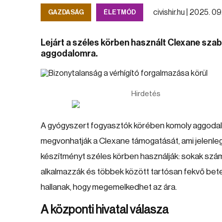
civishir.hu |
2025. 09. 
GAZDASÁG
ÉLETMÓD
Lejárt a széles körben használt Clexane sza
aggodalomra.
Hirdetés
A gyógyszert fogyasztók körében komoly aggodalma
megvonhatják a Clexane támogatását, ami jelenleg
készítményt széles körben használják: sokak szám
alkalmazzák és többek között tartósan fekvő beteg
hallanak, hogy megemelkedhet az ára.
A központi hivatal válasza