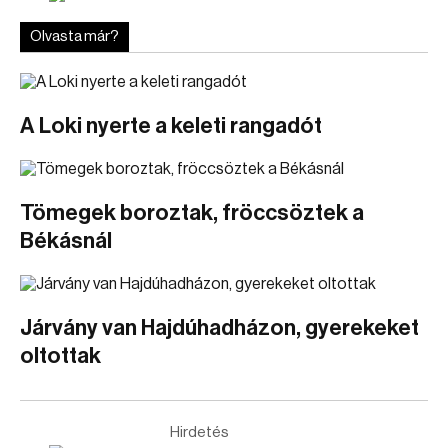
Olvasta már?
A Loki nyerte a keleti rangadót
Tömegek boroztak, fröccsöztek a
Békásnál
Járvány van Hajdúhadházon, gyerekeket
oltottak
Hirdetés