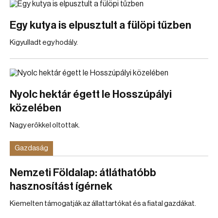
Egy kutya is elpusztult a fülöpi tűzben
Kigyulladt egy hodály.
Nyolc hektár égett le Hosszúpályi
közelében
Nagy erőkkel oltottak.
Gazdaság
Nemzeti Földalap: átláthatóbb
hasznosítást ígérnek
Kiemelten támogatják az állattartókat és a fiatal gazdákat.