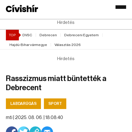
Hirdetés
TOP
DVSC
Debrecen
Debreceni Egyetem
Hajdú-Bihar vármegye
Választás 2026
Hirdetés
Rasszizmus miatt büntették a
Debrecent
LABDARÚGÁS
SPORT
mti |
2025. 08. 06. | 18:08:40