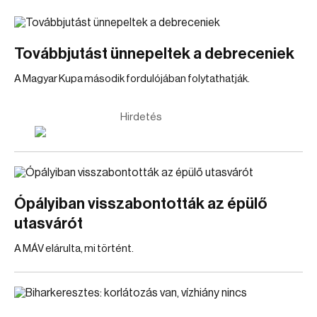
Továbbjutást ünnepeltek a debreceniek
A Magyar Kupa második fordulójában folytathatják.
Hirdetés
Ópályiban visszabontották az épülő
utasvárót
A MÁV elárulta, mi történt.