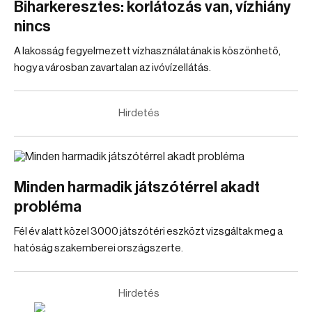
Biharkeresztes: korlátozás van, vízhiány
nincs
A lakosság fegyelmezett vízhasználatának is köszönhető,
hogy a városban zavartalan az ivóvízellátás.
Hirdetés
Minden harmadik játszótérrel akadt
probléma
Fél év alatt közel 3000 játszótéri eszközt vizsgáltak meg a
hatóság szakemberei országszerte.
Hirdetés