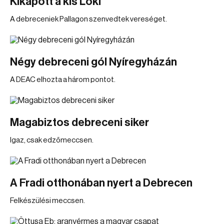
Kikapott a kis Loki
A debreceniek Pallagon szenvedtek vereséget.
Négy debreceni gól Nyíregyházán
A DEAC elhozta a három pontot.
Magabiztos debreceni siker
Igaz, csak edzőmeccsen.
A Fradi otthonában nyert a Debrecen
Felkészülési meccsen.