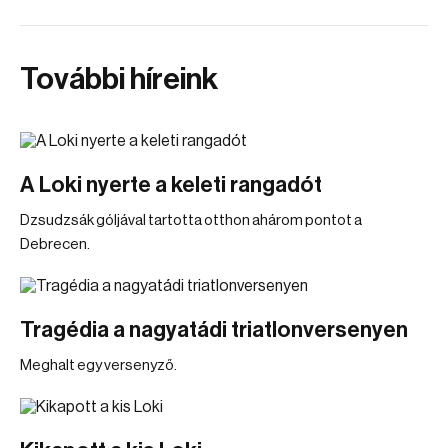
További híreink
A Loki nyerte a keleti rangadót
Dzsudzsák góljával tartotta otthon ahárom pontot a
Debrecen.
Tragédia a nagyatádi triatlonversenyen
Meghalt egy versenyző.