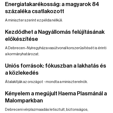
Energiatakarékosság: a magyarok 84
százaléka csatlakozott
A miniszter szerint ez példa nélküli.
Kezdődhet a Nagyállomás felújításának
előkészítése
A Debrecen–Nyíregyháza vasútvonal korszerűsítését is érinti
a kormányhatározat.
Uniós források: fókuszban a lakhatás és
a közlekedés
Átalakítják az országot - mondta a miniszterelnök.
Kényelem a megújult Haema Plasmánál a
Malomparkban
Debreceni vérplazmaadás letisztult, biztonságos,