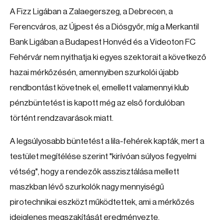
A Fizz Ligában a Zalaegerszeg, a Debrecen, a
Ferencváros, az Újpest és a Diósgyőr, míg a Merkantil
Bank Ligában a Budapest Honvéd és a Videoton FC
Fehérvár nem nyithatja ki egyes szektorait a következő
hazai mérkőzésén, amennyiben szurkolói újabb
rendbontást követnek el, emellett valamennyi klub
pénzbüntetést is kapott még az első fordulóban
történt rendzavarások miatt.
A legsúlyosabb büntetést a lila-fehérek kapták, mert a
testület megítélése szerint "kirívóan súlyos fegyelmi
vétség", hogy a rendezők asszisztálása mellett
maszkban lévő szurkolók nagy mennyiségű
pirotechnikai eszközt működtettek, ami a mérkőzés
ideiglenes megszakítását eredményezte.