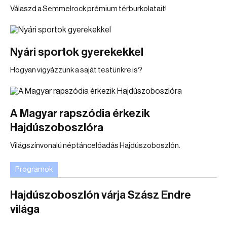
Válaszd a Semmelrock prémium térburkolatait!
Nyári sportok gyerekekkel
Hogyan vigyázzunk a saját testünkre is?
A Magyar rapszódia érkezik
Hajdúszoboszlóra
Világszínvonalú néptáncelőadás Hajdúszoboszlón.
Programok
Hajdúszoboszlón várja Szász Endre
világa