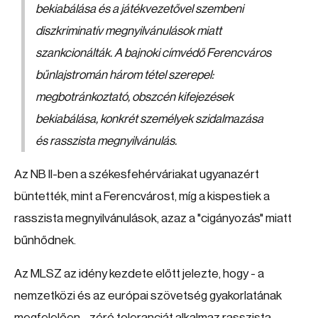
bekiabálása és a játékvezetővel szembeni
diszkriminatív megnyilvánulások miatt
szankcionálták. A bajnoki címvédő Ferencváros
bűnlajstromán három tétel szerepel:
megbotránkoztató, obszcén kifejezések
bekiabálása, konkrét személyek szidalmazása
és rasszista megnyilvánulás.
Az NB II-ben a székesfehérváriakat ugyanazért
büntették, mint a Ferencvárost, míg a kispestiek a
rasszista megnyilvánulások, azaz a "cigányozás" miatt
bűnhődnek.
Az MLSZ az idény kezdete előtt jelezte, hogy - a
nemzetközi és az európai szövetség gyakorlatának
megfelelően - zéró toleranciát alkalmaz rasszista,