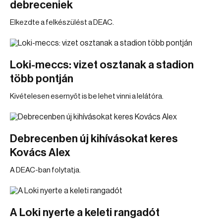
debreceniek
Elkezdte a felkészülést a DEAC.
Loki-meccs: vizet osztanak a stadion
több pontján
Kivételesen esernyőt is be lehet vinni a lelátóra.
Debrecenben új kihívásokat keres
Kovács Alex
A DEAC-ban folytatja.
A Loki nyerte a keleti rangadót