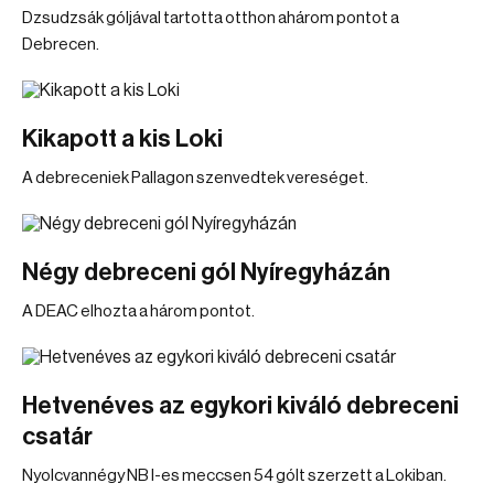
Dzsudzsák góljával tartotta otthon ahárom pontot a
Debrecen.
Kikapott a kis Loki
A debreceniek Pallagon szenvedtek vereséget.
Négy debreceni gól Nyíregyházán
A DEAC elhozta a három pontot.
Hetvenéves az egykori kiváló debreceni
csatár
Nyolcvannégy NB I-es meccsen 54 gólt szerzett a Lokiban.