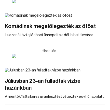
Komádinak megelőlegezték az ötöst
Huszonöt év fejlődését ünnepelte a dél-bihari kisváros.
Hirdetés
Júliusban 23-an fulladtak vízbe
hazánkban
A mentők 186 sikeres újraélesztést végeztek egy hónap alatt.