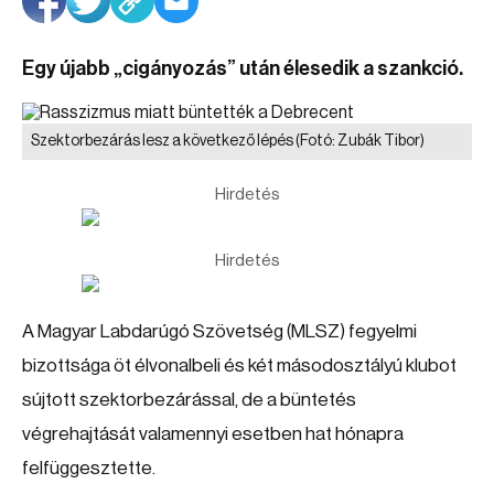
Egy újabb „cigányozás” után élesedik a szankció.
Szektorbezárás lesz a következő lépés
(Fotó: Zubák Tibor)
Hirdetés
Hirdetés
A Magyar Labdarúgó Szövetség (MLSZ) fegyelmi
bizottsága öt élvonalbeli és két másodosztályú klubot
sújtott szektorbezárással, de a büntetés
végrehajtását valamennyi esetben hat hónapra
felfüggesztette.