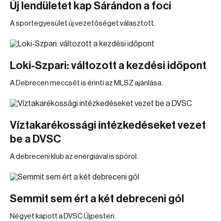
Új lendületet kap Sárándon a foci
A sportegyesület új vezetőséget választott.
Loki-Szpari: változott a kezdési időpont
A Debrecen meccsét is érinti az MLSZ ajánlása.
Víztakarékossági intézkedéseket vezet
be a DVSC
A debreceni klub az energiával is spórol.
Semmit sem ért a két debreceni gól
Négyet kapott a DVSC Újpesten.