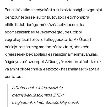
Ennek következményeként a klub biztonsági igazgatóját
pénzbüntetéssel sújtotta, továbbá egy hónapra
eltiltotta labdarúgó-mérkőzéssel kapcsolatos
sportszakemberi tevékenységtől, de utóbbi
végrehajtását fél évre felfüggesztette. Az Újpest
bűnlajstromán még megbotránkoztató, obszcén
kifejezések bekiabálása és rasszista megnyilvánulás,
"cigányozás" szerepel. A Diósgyőr szintén utóbbi két ok,
valamint pirotechnikai eszközök használatáért kapta a
büntetést.
A Debrecent szintén rasszista
megnyilvánulások, míg a ZTE-t
megbotránkoztató, obszcén kifejezések