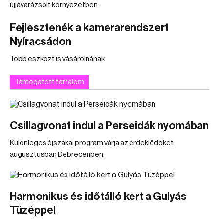
újjávarázsolt környezetben.
Fejlesztenék a kamerarendszert
Nyíracsádon
Több eszközt is vásárolnának.
Támogatott tartalom
Csillagvonat indul a Perseidák nyomában
Különleges éjszakai program várja az érdeklődőket
augusztusban Debrecenben.
Harmonikus és időtálló kert a Gulyás
Tüzéppel