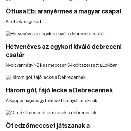
Öttusa Eb: aranyérmes a magyar csapat
Kitettek magukért.
Hetvenéves az egykori kiváló debreceni
csatár
Nyolcvannégy NB I-es meccsen 54 gólt szerzett a Lokiban.
Három gól, fájó lecke a Debrecennek
A Koppenhága nagy falatnak bizonyult a Lokinak.
Öt edzőmeccset játszanak a