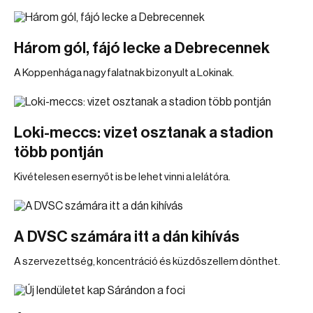
Három gól, fájó lecke a Debrecennek
A Koppenhága nagy falatnak bizonyult a Lokinak.
Loki-meccs: vizet osztanak a stadion
több pontján
Kivételesen esernyőt is be lehet vinni a lelátóra.
A DVSC számára itt a dán kihívás
A szervezettség, koncentráció és küzdőszellem dönthet.