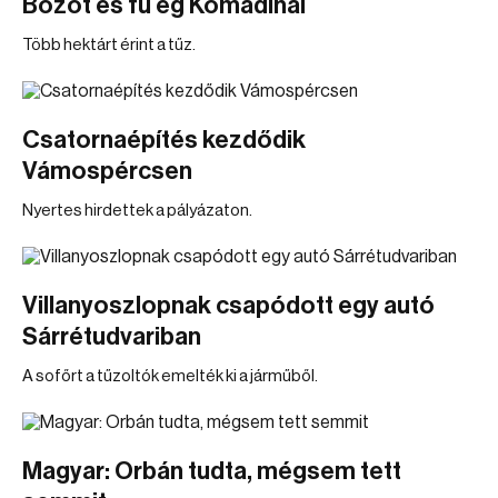
Bozót és fű ég Komádinál
Több hektárt érint a tűz.
Csatornaépítés kezdődik
Vámospércsen
Nyertes hirdettek a pályázaton.
Villanyoszlopnak csapódott egy autó
Sárrétudvariban
A sofőrt a tűzoltók emelték ki a járműből.
Magyar: Orbán tudta, mégsem tett