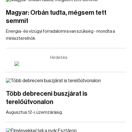
Magyar: Orbán tudta, mégsem tett
semmit
Energia- és vízügyi forradalomra van szükség - mondta a
miniszterelnök.
Hirdetés
Több debreceni buszjárat is
terelőútvonalon
Augusztus 12-i, üzemzárásig.