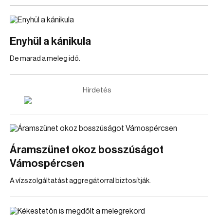
Enyhül a kánikula
De marad a meleg idő.
Hirdetés
Áramszünet okoz bosszúságot
Vámospércsen
A vízszolgáltatást aggregátorral biztosítják.