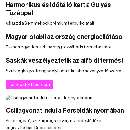
Harmonikus és időtálló kert a Gulyás
Tüzéppel
Válaszd a Semmelrock prémium térburkolatait!
Magyar: stabil az ország energiaellátása
Pakson egyetlen turbina még tovvábra is termel áramot.
Sáskák veszélyeztetik az alföldi termést
Szükséghelyzeti engedélyt adtak ki több növényvédőszerre.
Támogatott tartalom
Csillagvonat indul a Perseidák nyomában
Különleges éjszakai program várja az érdeklődőket
augusztusban Debrecenben.