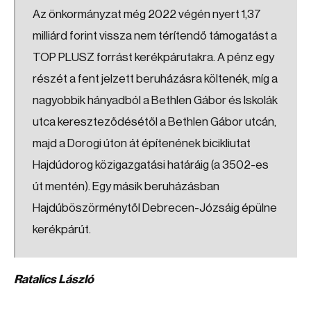
Az önkormányzat még 2022 végén nyert 1,37
milliárd forint vissza nem térítendő támogatást a
TOP PLUSZ forrást kerékpárutakra. A pénz egy
részét a fent jelzett beruházásra költenék, míg a
nagyobbik hányadból a Bethlen Gábor és Iskolák
utca kereszteződésétől a Bethlen Gábor utcán,
majd a Dorogi úton át építenének bicikliutat
Hajdúdorog közigazgatási határáig (a 3502-es
út mentén). Egy másik beruházásban
Hajdúböszörménytől Debrecen-Józsáig épülne
kerékpárút.
Ratalics László