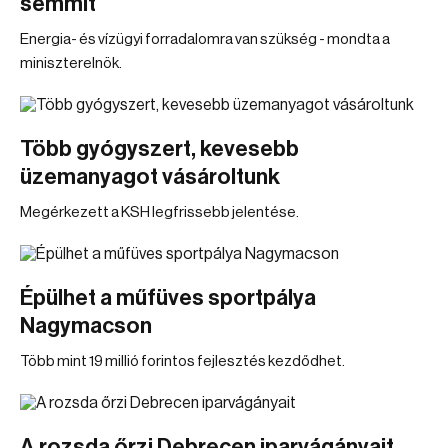
semmit
Energia- és vízügyi forradalomra van szükség - mondta a
miniszterelnök.
Több gyógyszert, kevesebb
üzemanyagot vásároltunk
Megérkezett a KSH legfrissebb jelentése.
Épülhet a műfüves sportpálya
Nagymacson
Több mint 19 millió forintos fejlesztés kezdődhet.
A rozsda őrzi Debrecen iparvágányait