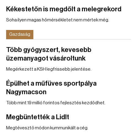
Kékestetőn is megdőlt a melegrekord
Soha ilyen magas hőmérsékletet nem mértek még.
Gazdaság
Több gyógyszert, kevesebb
üzemanyagot vásároltunk
Megérkezett a KSH legfrissebb jelentése.
Épülhet a műfüves sportpálya
Nagymacson
Több mint 19 millió forintos fejlesztés kezdődhet.
Megbüntették a Lidlt
Megtévesztő módon kummunikált a cég.