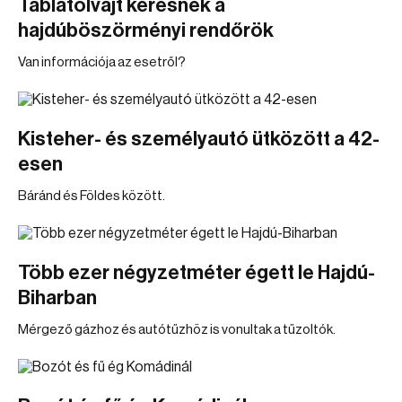
Táblatolvajt keresnek a
hajdúböszörményi rendőrök
Van információja az esetről?
Kisteher- és személyautó ütközött a 42-
esen
Báránd és Földes között.
Több ezer négyzetméter égett le Hajdú-
Biharban
Mérgező gázhoz és autótűzhöz is vonultak a tűzoltók.