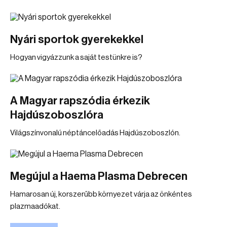
Nyári sportok gyerekekkel
Hogyan vigyázzunk a saját testünkre is?
A Magyar rapszódia érkezik
Hajdúszoboszlóra
Világszínvonalú néptáncelőadás Hajdúszoboszlón.
Megújul a Haema Plasma Debrecen
Hamarosan új, korszerűbb környezet várja az önkéntes
plazmaadókat.