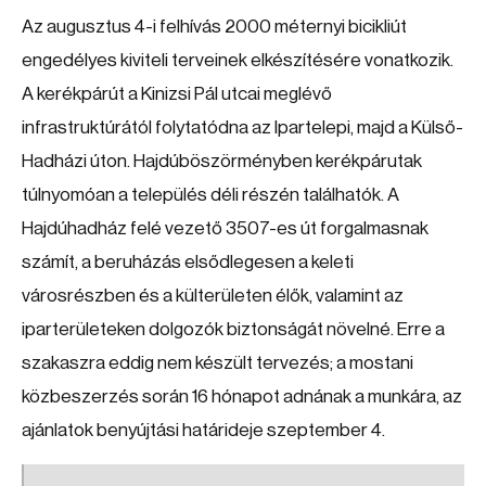
Az augusztus 4-i felhívás 2000 méternyi bicikliút
engedélyes kiviteli terveinek elkészítésére vonatkozik.
A kerékpárút a Kinizsi Pál utcai meglévő
infrastruktúrától folytatódna az Ipartelepi, majd a Külső-
Hadházi úton. Hajdúböszörményben kerékpárutak
túlnyomóan a település déli részén találhatók. A
Hajdúhadház felé vezető 3507-es út forgalmasnak
számít, a beruházás elsődlegesen a keleti
városrészben és a külterületen élők, valamint az
iparterületeken dolgozók biztonságát növelné. Erre a
szakaszra eddig nem készült tervezés; a mostani
közbeszerzés során 16 hónapot adnának a munkára, az
ajánlatok benyújtási határideje szeptember 4.