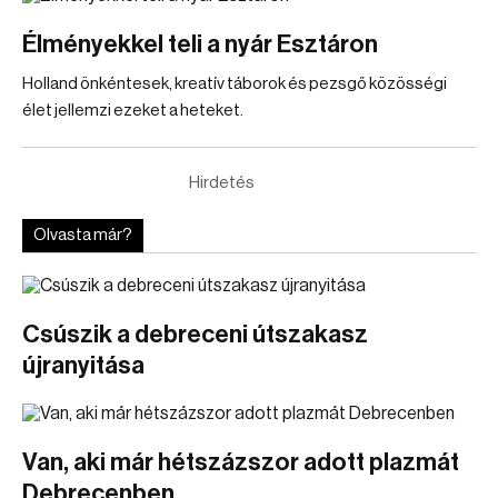
Élményekkel teli a nyár Esztáron
Holland önkéntesek, kreatív táborok és pezsgő közösségi
élet jellemzi ezeket a heteket.
Hirdetés
Olvasta már?
Csúszik a debreceni útszakasz
újranyitása
Van, aki már hétszázszor adott plazmát
Debrecenben