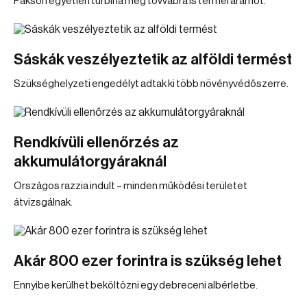
Pakson egyetlen turbina még tovvábra is termel áramot.
Sáskák veszélyeztetik az alföldi termést
Szükséghelyzeti engedélyt adtak ki több növényvédőszerre.
Rendkívüli ellenőrzés az
akkumulátorgyáraknál
Országos razzia indult – minden működési területet
átvizsgálnak.
Akár 800 ezer forintra is szükség lehet
Ennyibe kerülhet beköltözni egy debreceni albérletbe.