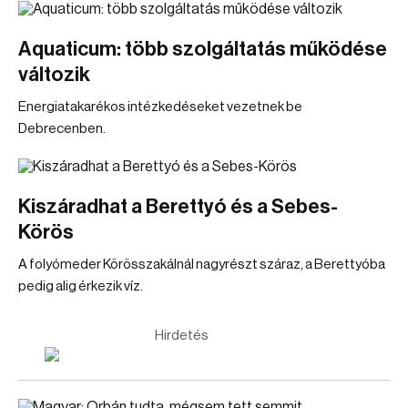
Aquaticum: több szolgáltatás működése
változik
Energiatakarékos intézkedéseket vezetnek be
Debrecenben.
Kiszáradhat a Berettyó és a Sebes-
Körös
A folyómeder Körösszakálnál nagyrészt száraz, a Berettyóba
pedig alig érkezik víz.
Hirdetés