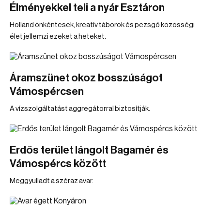
Élményekkel teli a nyár Esztáron
Holland önkéntesek, kreatív táborok és pezsgő közösségi
élet jellemzi ezeket a heteket.
Áramszünet okoz bosszúságot
Vámospércsen
A vízszolgáltatást aggregátorral biztosítják.
Erdős terület lángolt Bagamér és
Vámospércs között
Meggyulladt a széraz avar.