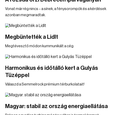
Vonat már rég nincs – a sínek, a fénysorompók és a kérdések
azonban megmaradtak.
Megbüntették a Lidlt
Megtévesztő módon kummunikált a cég.
Harmonikus és időtálló kert a Gulyás
Tüzéppel
Válaszd a Semmelrock prémium térburkolatait!
Magyar: stabil az ország energiaellátása