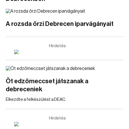
A rozsda őrzi Debrecen iparvágányait
Hirdetés
Öt edzőmeccset játszanak a
debreceniek
Elkezdte a felkészülést a DEAC.
Hirdetés