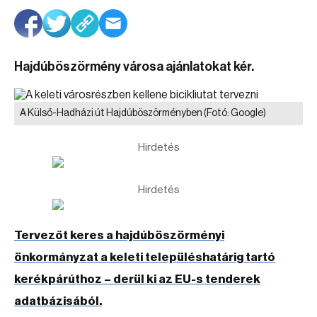
Hajdúböszörmény városa ajánlatokat kér.
A Külső-Hadházi út Hajdúböszörményben
(Fotó: Google)
Hirdetés
Hirdetés
Tervezőt keres a hajdúböszörményi
önkormányzat a keleti településhatárig tartó
kerékpárúthoz – derül ki az EU-s tenderek
adatbázisából.