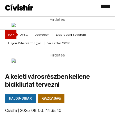
Hirdetés
TOP
DVSC
Debrecen
Debreceni Egyetem
Hajdú-Bihar vármegye
Választás 2026
Hirdetés
A keleti városrészben kellene
bicikliutat tervezni
HAJDÚ-BIHAR
GAZDASÁG
Cívishír |
2025. 08. 06. | 14:38:40