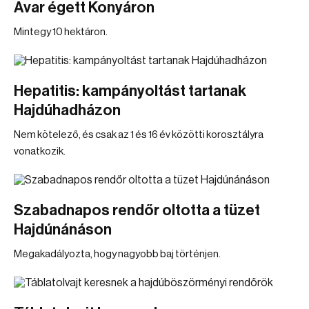
Avar égett Konyáron
Mintegy 10 hektáron.
Hepatitis: kampányoltást tartanak
Hajdúhadházon
Nem kötelező, és csak az 1 és 16 év közötti korosztályra
vonatkozik.
Szabadnapos rendőr oltotta a tüzet
Hajdúnánáson
Megakadályozta, hogy nagyobb baj történjen.