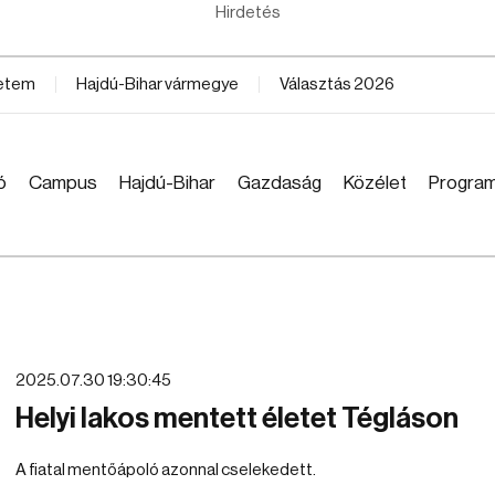
Hirdetés
yetem
Hajdú-Bihar vármegye
Választás 2026
ó
Campus
Hajdú-Bihar
Gazdaság
Közélet
Progra
2025.07.30 19:30:45
Helyi lakos mentett életet Tégláson
A fiatal mentőápoló azonnal cselekedett.