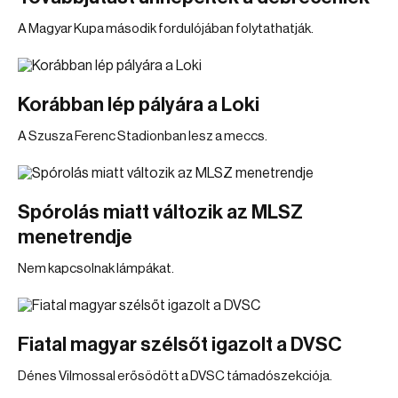
A Magyar Kupa második fordulójában folytathatják.
Korábban lép pályára a Loki
A Szusza Ferenc Stadionban lesz a meccs.
Spórolás miatt változik az MLSZ
menetrendje
Nem kapcsolnak lámpákat.
Fiatal magyar szélsőt igazolt a DVSC
Dénes Vilmossal erősödött a DVSC támadószekciója.