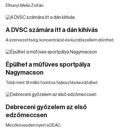
Elhunyt Melis Zoltán.
A DVSC számára itt a dán kihívás
A szervezettség, koncentráció és küzdőszellem dönthet.
Épülhet a műfüves sportpálya
Nagymacson
Több mint 19 millió forintos fejlesztés kezdődhet.
Debreceni győzelem az első
edzőmeccsen
Mezőkövesden nyert a DEAC.