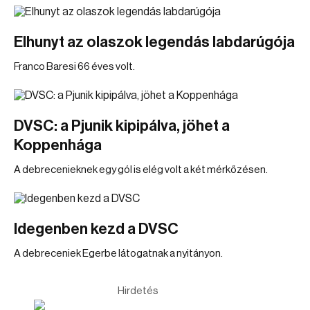
Elhunyt az olaszok legendás labdarúgója
Franco Baresi 66 éves volt.
DVSC: a Pjunik kipipálva, jöhet a
Koppenhága
A debrecenieknek egy gól is elég volt a két mérkőzésen.
Idegenben kezd a DVSC
A debreceniek Egerbe látogatnak a nyitányon.
Hirdetés