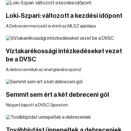
Loki-Szpari: változott a kezdési időpont
A Debrecen meccsét is érinti az MLSZ ajánlása.
Víztakarékossági intézkedéseket vezet
be a DVSC
A debreceni klub az energiával is spórol.
Semmit sem ért a két debreceni gól
Négyet kapott a DVSC Újpesten.
Továbbjutást ünnepeltek a debreceniek