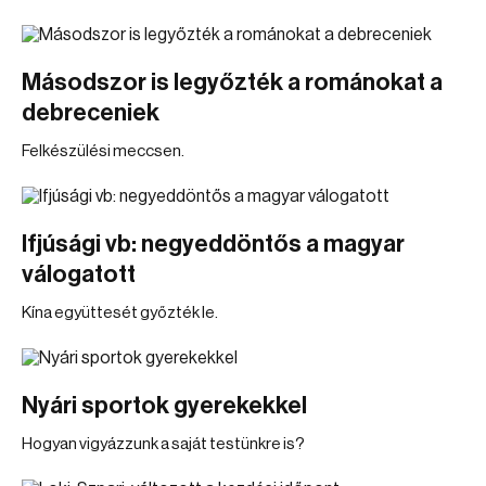
Másodszor is legyőzték a románokat a
debreceniek
Felkészülési meccsen.
Ifjúsági vb: negyeddöntős a magyar
válogatott
Kína együttesét győzték le.
Nyári sportok gyerekekkel
Hogyan vigyázzunk a saját testünkre is?