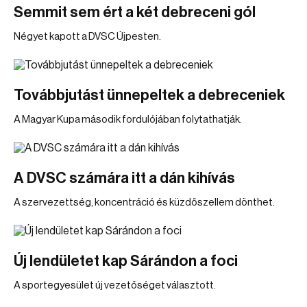
Semmit sem ért a két debreceni gól
Négyet kapott a DVSC Újpesten.
Továbbjutást ünnepeltek a debreceniek
A Magyar Kupa második fordulójában folytathatják.
A DVSC számára itt a dán kihívás
A szervezettség, koncentráció és küzdőszellem dönthet.
Új lendületet kap Sárándon a foci
A sportegyesület új vezetőséget választott.