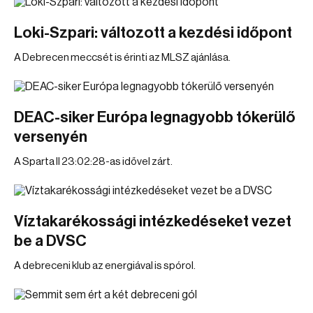
Loki-Szpari: változott a kezdési időpont
A Debrecen meccsét is érinti az MLSZ ajánlása.
DEAC-siker Európa legnagyobb tókerülő
versenyén
A Sparta II 23:02:28-as idővel zárt.
Víztakarékossági intézkedéseket vezet
be a DVSC
A debreceni klub az energiával is spórol.