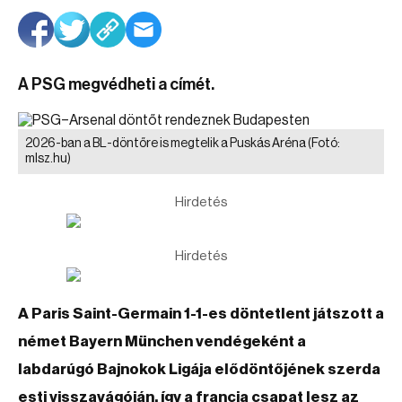
A PSG megvédheti a címét.
2026-ban a BL-döntőre is megtelik a Puskás Aréna
(Fotó:
mlsz.hu)
Hirdetés
Hirdetés
A Paris Saint-Germain 1-1-es döntetlent játszott a
német Bayern München vendégeként a
labdarúgó Bajnokok Ligája elődöntőjének szerda
esti visszavágóján, így a francia csapat lesz az