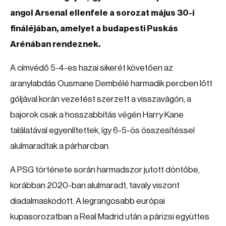
angol Arsenal ellenfele a sorozat május 30-i
fináléjában, amelyet a budapesti Puskás
Arénában rendeznek.
A címvédő 5-4-es hazai sikerét követően az
aranylabdás Ousmane Dembélé harmadik percben lőtt
góljával korán vezetést szerzett a visszavágón, a
bajorok csak a hosszabbítás végén Harry Kane
találatával egyenlítettek, így 6-5-ös összesítéssel
alulmaradtak a párharcban.
A PSG története során harmadszor jutott döntőbe,
korábban 2020-ban alulmaradt, tavaly viszont
diadalmaskodott. A legrangosabb európai
kupasorozatban a Real Madrid után a párizsi együttes