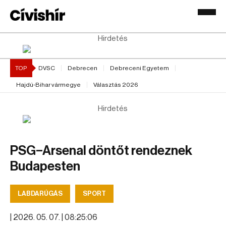
Hirdetés
TOP
DVSC
Debrecen
Debreceni Egyetem
Hajdú-Bihar vármegye
Választás 2026
Hirdetés
PSG–Arsenal döntőt rendeznek
Budapesten
LABDARÚGÁS
SPORT
|
2026. 05. 07. | 08:25:06