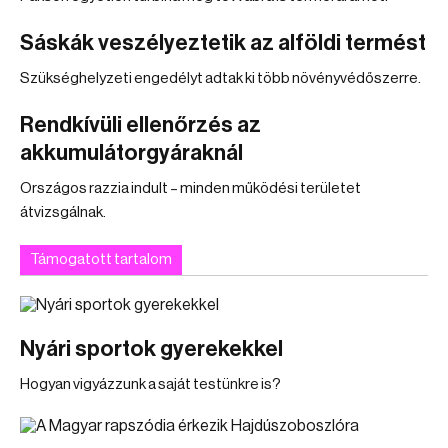
Sáskák veszélyeztetik az alföldi termést
Szükséghelyzeti engedélyt adtak ki több növényvédőszerre.
Rendkívüli ellenőrzés az
akkumulátorgyáraknál
Országos razzia indult – minden működési területet
átvizsgálnak.
Támogatott tartalom
Nyári sportok gyerekekkel
Hogyan vigyázzunk a saját testünkre is?