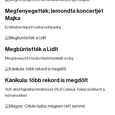
Megfenyegették; lemondta koncertjét
Majka
Erdélyben lépett volna színpadra.
Megbüntették a Lidlt
Megtévesztő módon kummunikált a cég.
Kánikula: több rekord is megdőlt
Volt, ahol hajnalra mindössze 26,8 Celsius-fokig csökkent a
hőmérséklet.