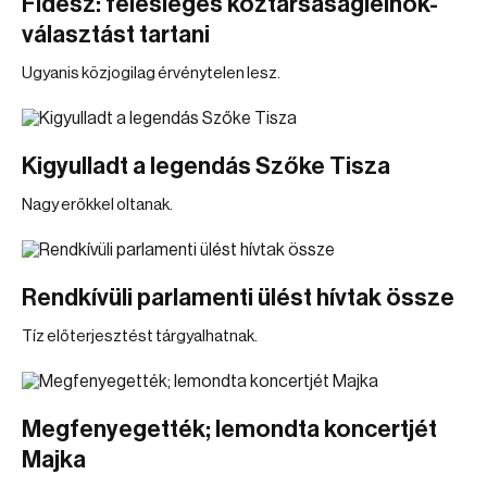
Fidesz: felesleges köztársaságielnök-
választást tartani
Ugyanis közjogilag érvénytelen lesz.
Kigyulladt a legendás Szőke Tisza
Nagy erőkkel oltanak.
Rendkívüli parlamenti ülést hívtak össze
Tíz előterjesztést tárgyalhatnak.
Megfenyegették; lemondta koncertjét
Majka