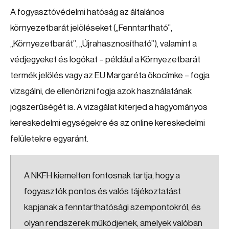
A fogyasztóvédelmi hatóság az általános
környezetbarát jelöléseket („Fenntartható”,
„Környezetbarát”, „Újrahasznosítható”), valamint a
védjegyeket és logókat – például a Környezetbarát
termék jelölés vagy az EU Margaréta ökocímke – fogja
vizsgálni, de ellenőrizni fogja azok használatának
jogszerűségét is. A vizsgálat kiterjed a hagyományos
kereskedelmi egységekre és az online kereskedelmi
felületekre egyaránt.
A NKFH kiemelten fontosnak tartja, hogy a
fogyasztók pontos és valós tájékoztatást
kapjanak a fenntarthatósági szempontokról, és
olyan rendszerek működjenek, amelyek valóban