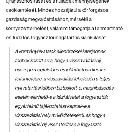
újrahasznosítását és a hulladék mennyiségének
csökkentését. Mindez hozzájárul a körforgásos
gazdaság megvalósításához, mérsékli a
környezetterhelést, valamint támogatja a fenntartható
és tudatos fogyasztói magatartás kialakulását.
A kormányhivatalok ellenőrzései kiterjednek
többek között arra, hogy a visszaváltási díj
összege megfelelően és jól láthatóan kerül-e
feltüntetésre, a visszaváltási lehetőség a teljes
nyitvatartási időben biztosított-e, meghibásodás
esetén elérhető-e a kézi átvétel, a fogyasztók
egyértelmű tájékoztatást kapnak-e a
visszaváltási hely működtetéséről, és hogy a
visszaváltási díj visszatérítése a fogyasztó