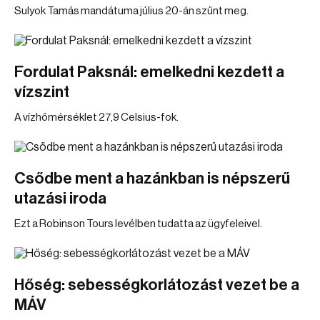
Sulyok Tamás mandátuma július 20-án szűnt meg.
Fordulat Paksnál: emelkedni kezdett a
vízszint
A vízhőmérséklet 27,9 Celsius-fok.
Csődbe ment a hazánkban is népszerű
utazási iroda
Ezt a Robinson Tours levélben tudatta az ügyfeleivel.
Hőség: sebességkorlátozást vezet be a
MÁV