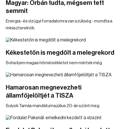
Magyar: Orbán tudta, mégsem tett
semmit
Energia- és vízügyi forradalomra van szükség - mondta a
miniszterelnök.
Kékestetőn is megdőlt a melegrekord
Soha ilyen magas hőmérsékletet nem mértek még.
Hamarosan megnevezheti
államfőjelöltjét a TISZA
Sulyok Tamás mandátuma július 20-án szűnt meg.