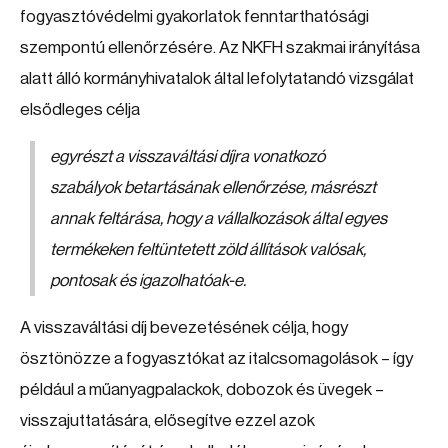
fogyasztóvédelmi gyakorlatok fenntarthatósági
szempontú ellenőrzésére. Az NKFH szakmai irányítása
alatt álló kormányhivatalok által lefolytatandó vizsgálat
elsődleges célja
egyrészt a visszaváltási díjra vonatkozó
szabályok betartásának ellenőrzése, másrészt
annak feltárása, hogy a vállalkozások által egyes
termékeken feltüntetett zöld állítások valósak,
pontosak és igazolhatóak-e.
A visszaváltási díj bevezetésének célja, hogy
ösztönözze a fogyasztókat az italcsomagolások – így
például a műanyagpalackok, dobozok és üvegek –
visszajuttatására, elősegítve ezzel azok