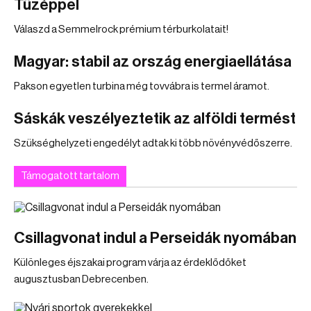
Tüzéppel
Válaszd a Semmelrock prémium térburkolatait!
Magyar: stabil az ország energiaellátása
Pakson egyetlen turbina még tovvábra is termel áramot.
Sáskák veszélyeztetik az alföldi termést
Szükséghelyzeti engedélyt adtak ki több növényvédőszerre.
Támogatott tartalom
Csillagvonat indul a Perseidák nyomában
Különleges éjszakai program várja az érdeklődőket
augusztusban Debrecenben.