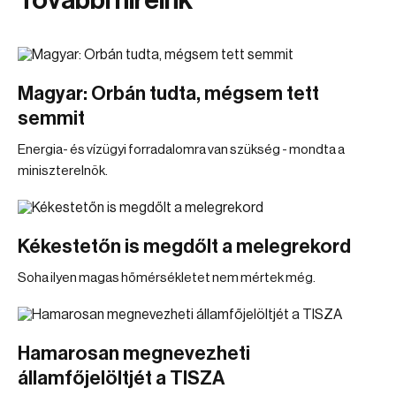
További híreink
Magyar: Orbán tudta, mégsem tett
semmit
Energia- és vízügyi forradalomra van szükség - mondta a
miniszterelnök.
Kékestetőn is megdőlt a melegrekord
Soha ilyen magas hőmérsékletet nem mértek még.
Hamarosan megnevezheti
államfőjelöltjét a TISZA