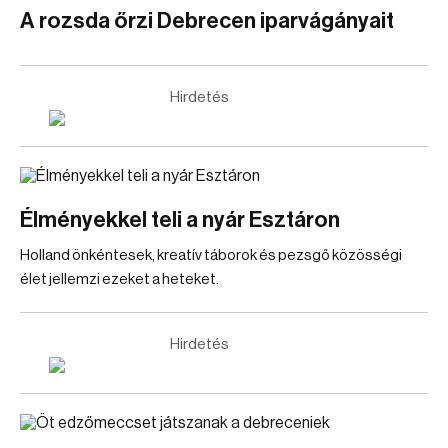
A rozsda őrzi Debrecen iparvágányait
Hirdetés
Élményekkel teli a nyár Esztáron
Holland önkéntesek, kreatív táborok és pezsgő közösségi
élet jellemzi ezeket a heteket.
Hirdetés