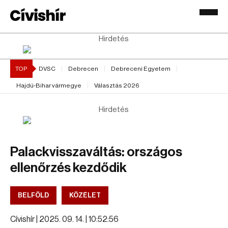
Hirdetés
TOP
DVSC
Debrecen
Debreceni Egyetem
Hajdú-Bihar vármegye
Választás 2026
Hirdetés
Palackvisszaváltás: országos
ellenőrzés kezdődik
BELFÖLD
KÖZÉLET
Cívishír |
2025. 09. 14. | 10:52:56