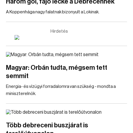
Három gól, fájó lecke a Debrecennek
A Koppenhága nagy falatnak bizonyult a Lokinak.
Hirdetés
Magyar: Orbán tudta, mégsem tett
semmit
Energia- és vízügyi forradalomra van szükség - mondta a
miniszterelnök.
Több debreceni buszjárat is