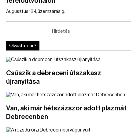
terelőútvonalon
Augusztus 12-i, üzemzárásig.
Hirdetés
Olvasta már?
Csúszik a debreceni útszakasz
újranyitása
Van, aki már hétszázszor adott plazmát
Debrecenben