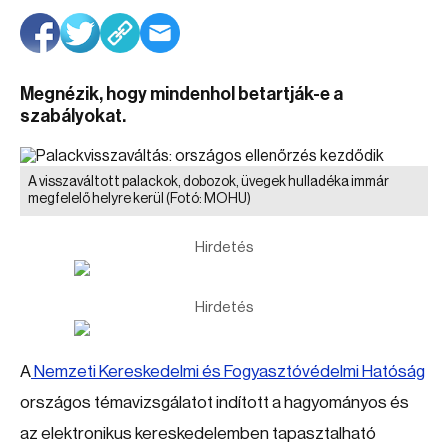
Megnézik, hogy mindenhol betartják-e a
szabályokat.
A visszaváltott palackok, dobozok, üvegek hulladéka immár
megfelelő helyre kerül
(Fotó: MOHU)
Hirdetés
Hirdetés
A
Nemzeti Kereskedelmi és Fogyasztóvédelmi Hatóság
országos témavizsgálatot indított a hagyományos és
az elektronikus kereskedelemben tapasztalható