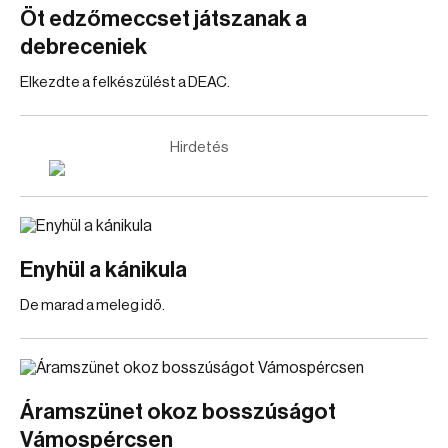
Öt edzőmeccset játszanak a
debreceniek
Elkezdte a felkészülést a DEAC.
Hirdetés
Enyhül a kánikula
De marad a meleg idő.
Áramszünet okoz bosszúságot
Vámospércsen