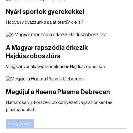
Nyári sportok gyerekekkel
Hogyan vigyázzunk a saját testünkre is?
A Magyar rapszódia érkezik
Hajdúszoboszlóra
Világszínvonalú néptáncelőadás Hajdúszoboszlón.
Megújul a Haema Plasma Debrecen
Hamarosan új, korszerűbb környezet várja az önkéntes
plazmaadókat.
Programok