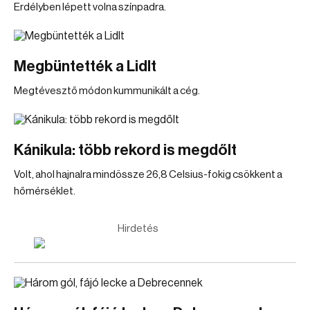
Erdélyben lépett volna színpadra.
Megbüntették a Lidlt
Megtévesztő módon kummunikált a cég.
Kánikula: több rekord is megdőlt
Volt, ahol hajnalra mindössze 26,8 Celsius-fokig csökkent a
hőmérséklet.
Hirdetés