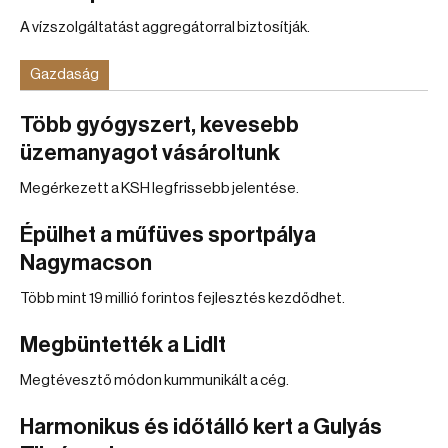
A vízszolgáltatást aggregátorral biztosítják.
Gazdaság
Több gyógyszert, kevesebb
üzemanyagot vásároltunk
Megérkezett a KSH legfrissebb jelentése.
Épülhet a műfüves sportpálya
Nagymacson
Több mint 19 millió forintos fejlesztés kezdődhet.
Megbüntették a Lidlt
Megtévesztő módon kummunikált a cég.
Harmonikus és időtálló kert a Gulyás