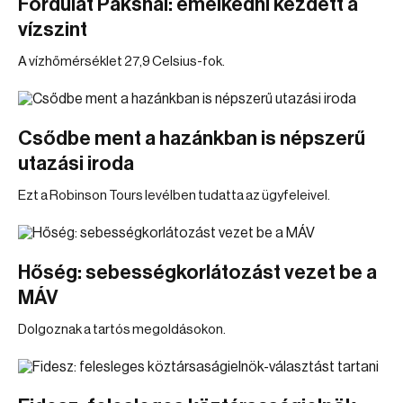
Fordulat Paksnál: emelkedni kezdett a
vízszint
A vízhőmérséklet 27,9 Celsius-fok.
Csődbe ment a hazánkban is népszerű
utazási iroda
Ezt a Robinson Tours levélben tudatta az ügyfeleivel.
Hőség: sebességkorlátozást vezet be a
MÁV
Dolgoznak a tartós megoldásokon.