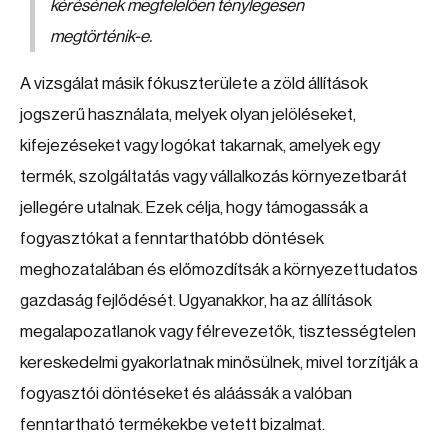
kérésének megfelelően ténylegesen
megtörténik-e.
A vizsgálat másik fókuszterülete a zöld állítások
jogszerű használata, melyek olyan jelöléseket,
kifejezéseket vagy logókat takarnak, amelyek egy
termék, szolgáltatás vagy vállalkozás környezetbarát
jellegére utalnak. Ezek célja, hogy támogassák a
fogyasztókat a fenntarthatóbb döntések
meghozatalában és előmozdítsák a környezettudatos
gazdaság fejlődését. Ugyanakkor, ha az állítások
megalapozatlanok vagy félrevezetők, tisztességtelen
kereskedelmi gyakorlatnak minősülnek, mivel torzítják a
fogyasztói döntéseket és aláássák a valóban
fenntartható termékekbe vetett bizalmat.