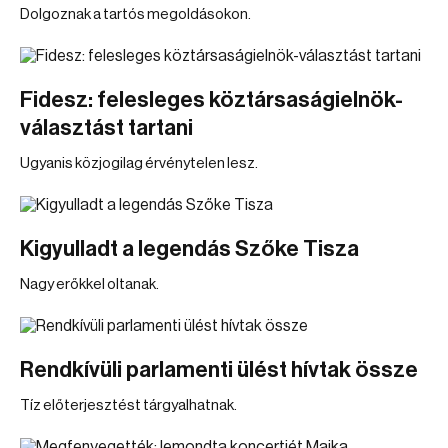
Dolgoznak a tartós megoldásokon.
Fidesz: felesleges köztársaságielnök-
választást tartani
Ugyanis közjogilag érvénytelen lesz.
Kigyulladt a legendás Szőke Tisza
Nagy erőkkel oltanak.
Rendkívüli parlamenti ülést hívtak össze
Tíz előterjesztést tárgyalhatnak.