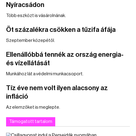
Nyíracsádon
Több eszközt is vásárolnának.
Öt százalékra csökken a tűzifa áfája
Szeptember közepétől.
Ellenállóbbá tennék az ország energia-
és vízellátását
Munkához lát a védelmi munkacsoport.
Tíz éve nem volt ilyen alacsony az
infláció
Az elemzőket is meglepte.
Támogatott tartalom