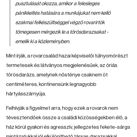
pusztulását okozza, amikor a felesleges
pánikkeltés hatására a munkájukat nem kellő
szakmai felkészültséggel végző rovarirtók
tömegesen mérgezik le a tőrösdarazsakat -
emelik ki a közleményben.
Mint írják, a rovarcsalád hazai képviselői túlnyomórészt
termetesek és látványos megjelenésűek, az óriás
tőrösdarázs, amelynek nősténye csaknem öt
centiméteres, kontinensünk legnagyobb
hártyásszárnyúja.
Felhívják a figyelmet arra, hogy ezek a rovarok nem
tévesztendőek össze a családi közösségekben élő, a
ház körül gyakori és agresszív, jellegzetes fekete-sárga
mintázatukkal jól elkülöníthető társas darazsakkal,