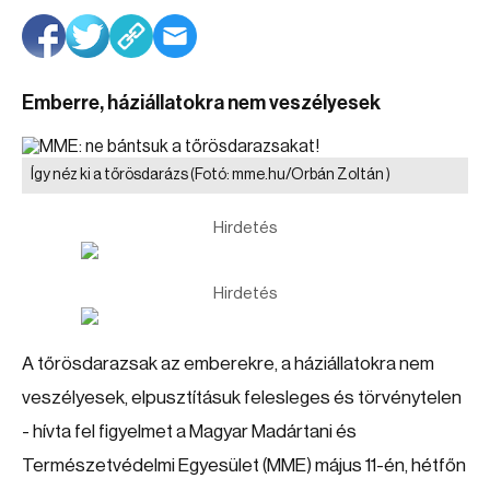
Emberre, háziállatokra nem veszélyesek
Így néz ki a tőrösdarázs
(Fotó: mme.hu/Orbán Zoltán )
Hirdetés
Hirdetés
A tőrösdarazsak az emberekre, a háziállatokra nem
veszélyesek, elpusztításuk felesleges és törvénytelen
- hívta fel figyelmet a Magyar Madártani és
Természetvédelmi Egyesület (MME) május 11-én, hétfőn