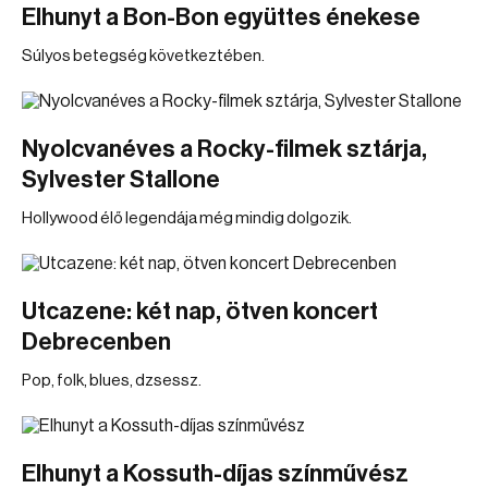
Elhunyt a Bon-Bon együttes énekese
Súlyos betegség következtében.
Nyolcvanéves a Rocky-filmek sztárja,
Sylvester Stallone
Hollywood élő legendája még mindig dolgozik.
Utcazene: két nap, ötven koncert
Debrecenben
Pop, folk, blues, dzsessz.
Elhunyt a Kossuth-díjas színművész