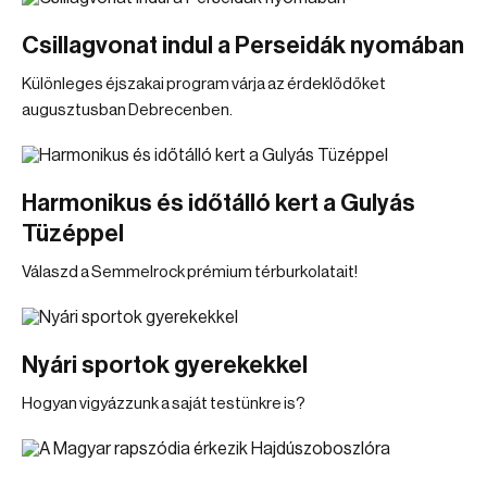
Csillagvonat indul a Perseidák nyomában
Különleges éjszakai program várja az érdeklődőket
augusztusban Debrecenben.
Harmonikus és időtálló kert a Gulyás
Tüzéppel
Válaszd a Semmelrock prémium térburkolatait!
Nyári sportok gyerekekkel
Hogyan vigyázzunk a saját testünkre is?