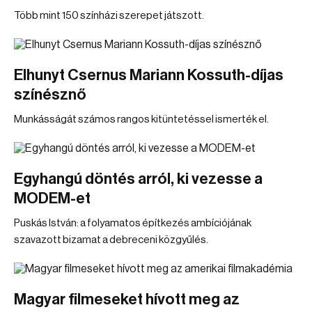
Több mint 150 színházi szerepet játszott.
Elhunyt Csernus Mariann Kossuth-díjas
színésznő
Munkásságát számos rangos kitüntetéssel ismerték el.
Egyhangú döntés arról, ki vezesse a
MODEM-et
Puskás István: a folyamatos építkezés ambíciójának
szavazott bizamat a debreceni közgyűlés.
Magyar filmeseket hívott meg az