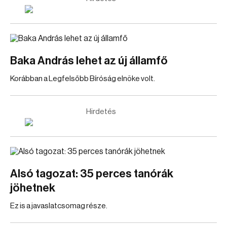
Baka András lehet az új államfő
Korábban a Legfelsőbb Bíróság elnöke volt.
Hirdetés
Alsó tagozat: 35 perces tanórák
jöhetnek
Ez is a javaslatcsomag része.