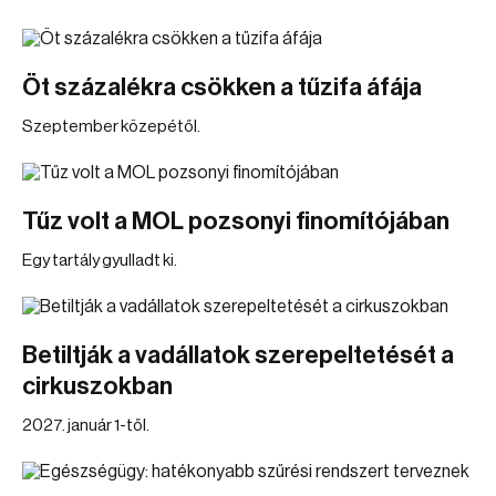
Öt százalékra csökken a tűzifa áfája
Szeptember közepétől.
Tűz volt a MOL pozsonyi finomítójában
Egy tartály gyulladt ki.
Betiltják a vadállatok szerepeltetését a
cirkuszokban
2027. január 1-től.