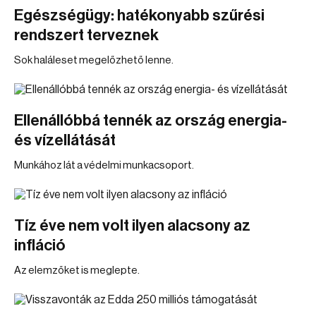
Egészségügy: hatékonyabb szűrési
rendszert terveznek
Sok haláleset megelőzhető lenne.
Ellenállóbbá tennék az ország energia-
és vízellátását
Munkához lát a védelmi munkacsoport.
Tíz éve nem volt ilyen alacsony az
infláció
Az elemzőket is meglepte.