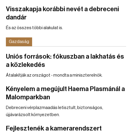
Visszakapja korábbi nevét a debreceni
dandár
És az összes többi alakulat is.
Gazdaság
Uniós források: fókuszban a lakhatás és
a közlekedés
Átalakítják az országot - mondta a miniszterelnök.
Kényelem a megújult Haema Plasmánál a
Malomparkban
Debreceni vérplazmaadás letisztult, biztonságos,
újjávarázsolt környezetben.
Fejlesztenék a kamerarendszert