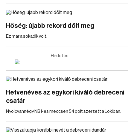
Hőség: újabb rekord dőlt meg
Ez már a sokadik volt.
Hirdetés
Hetvenéves az egykori kiváló debreceni
csatár
Nyolcvannégy NB I-es meccsen 54 gólt szerzett a Lokiban.