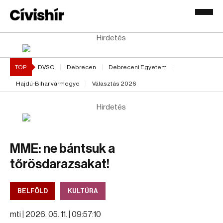
Hirdetés
TOP
DVSC
Debrecen
Debreceni Egyetem
Hajdú-Bihar vármegye
Választás 2026
Hirdetés
MME: ne bántsuk a
tőrösdarazsakat!
BELFÖLD
KULTÚRA
mti |
2026. 05. 11. | 09:57:10