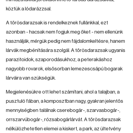
köztük a lódarázzsal.
A tőrösdarazsak is rendelkeznek fullánkkal, ezt
azonban - hacsak nem fogjuk meg őket - nem ellenünk
használják, mérgük pedig nem fájdalomkeltésre, hanem
lárvák megbénítására szolgál. A tőrösdarazsak ugyanis
parazitoidok, szaporodásukhoz, a peterakáshoz
nagyobb rovarok, elsősorban lemezescsápú bogarak
lárváira van szükségük.
Megjelenésükre ott lehet számítani, ahol a talajban, a
pusztuló fában, a komposztban nagy, gyakran jelentős
mennyiségben találnak cserebogár-, szarvasbogár-,
orrszarvúbogár-, rózsabogárlárvát. A tőrösdarazsak
nélkülözhetetlen elemei a kiskert, a park, az ültetvény