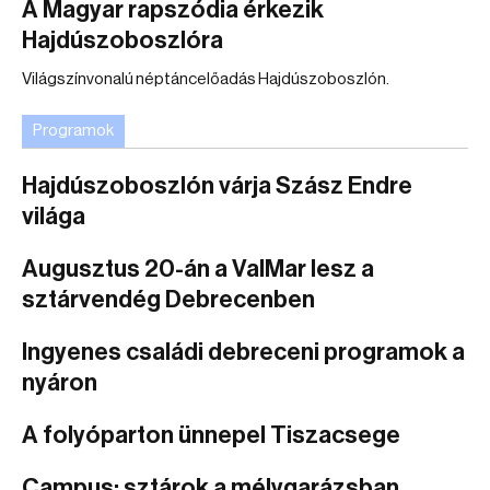
A Magyar rapszódia érkezik
Hajdúszoboszlóra
Világszínvonalú néptáncelőadás Hajdúszoboszlón.
Programok
Hajdúszoboszlón várja Szász Endre
világa
Augusztus 20-án a ValMar lesz a
sztárvendég Debrecenben
Ingyenes családi debreceni programok a
nyáron
A folyóparton ünnepel Tiszacsege
Campus: sztárok a mélygarázsban