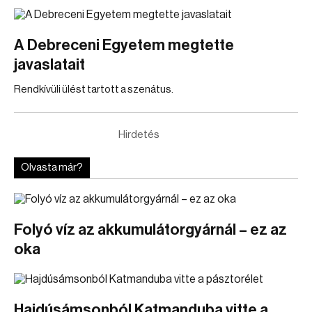
A Debreceni Egyetem megtette
javaslatait
Rendkívüli ülést tartott a szenátus.
Hirdetés
Olvasta már?
Folyó víz az akkumulátorgyárnál – ez az
oka
Hajdúsámsonból Katmanduba vitte a