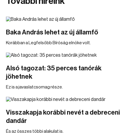
További híreink
Baka András lehet az új államfő
Korábban a Legfelsőbb Bíróság elnöke volt.
Alsó tagozat: 35 perces tanórák
jöhetnek
Ez is a javaslatcsomag része.
Visszakapja korábbi nevét a debreceni
dandár
És az összes többi alakulat is.