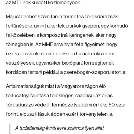
az MTI-nek küldött közleményben.
Májustól lehet számítani a termetes tőrösdarazsak
feltűnésére, amint a kertek, parkok gyepén, egy korhadó
fa közelében, a komposztnál keringenek, akár nagy
tömegben is. Az MME arra hívja fel a figyelmet, hogy
ezek a rovarok az emberekre, a háziállatokra nem
veszélyesek, ugyanakkor biológiai úton segítenek
kordában tartani például a cserebogár-szaporulatot is.
Ártalmatlanságuk miatt a Magyarországon élő
féltucatnyi faj irtása felesleges, ráadásul az óriás
tőrösdarázs védett, természetvédelmi értéke 50 ezer
forint, elpusztításuk éppen ezért törvénytelen is.
A tudatlanság évről évre számos ilyen állat