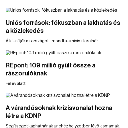
Uniós források: fókuszban a lakhatás és
a közlekedés
Átalakítják az országot - mondta a miniszterelnök.
REpont: 109 millió gyűlt össze a
rászorulóknak
Fél év alatt.
A várandósoknak krízisvonalat hozna
létre a KDNP
Segítséget kaphatnának a nehéz helyzetben lévő kismamák.