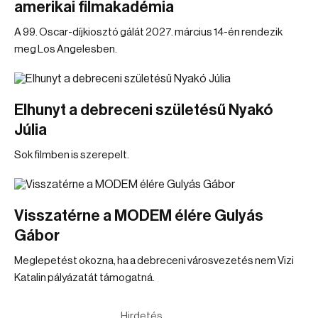
amerikai filmakadémia
A 99. Oscar-díjkiosztó gálát 2027. március 14-én rendezik
meg Los Angelesben.
Elhunyt a debreceni születésű Nyakó
Júlia
Sok filmben is szerepelt.
Visszatérne a MODEM élére Gulyás
Gábor
Meglepetést okozna, ha a debreceni városvezetés nem Vizi
Katalin pályázatát támogatná.
Hirdetés