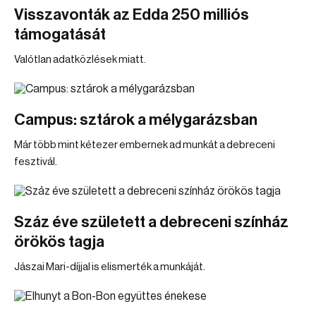
Visszavonták az Edda 250 milliós
támogatását
Valótlan adatközlések miatt.
Campus: sztárok a mélygarázsban
Már több mint kétezer embernek ad munkát a debreceni
fesztivál.
Száz éve született a debreceni színház
örökös tagja
Jászai Mari-díjjal is elismerték a munkáját.