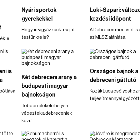
Nyári sportok
Loki-Szpari: változo
gyerekekkel
kezdési időpont
t
Hogyan vigyázzunk a saját
A Debrecen meccsét is é
testünkre is?
az MLSZ ajánlása.
k le.
ni is
Országos bajnok a
Két debreceni arany a
a
debreceni gátfutó
budapesti magyar
npótlása
Kozák Luca esélyeshez 
bajnokságon
teljesítménnyel győzött
Többen előkelő helyen
végeztek a debreceniek
közül.