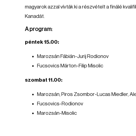
magyarok azzal vívták ki a részvételt a finálé kva
Kanadát.
A program:
péntek 15.00:
Marozsán Fábián-Jurij Rodionov
Fucsovics Márton-Filip Misolic
szombat 11.00:
Marozsán, Piros Zsombor-Lucas Miedler, Al
Fucsovics-Rodionov
Marozsán-Misolic