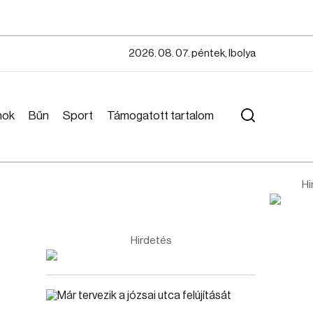
2026. 08. 07. péntek, Ibolya
mok
Bűn
Sport
Támogatott tartalom
Hi
Hirdetés