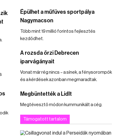
Épülhet a műfüves sportpálya
zik
Nagymacson
nt
Több mint 19 millió forintos fejlesztés
kezdődhet.
a.
A rozsda őrzi Debrecen
iparvágányait
Vonat már rég nincs – a sínek, a fénysorompók
és a kérdések azonban megmaradtak.
os
Megbüntették a Lidlt
Megtévesztő módon kummunikált a cég.
odik
Támogatott tartalom