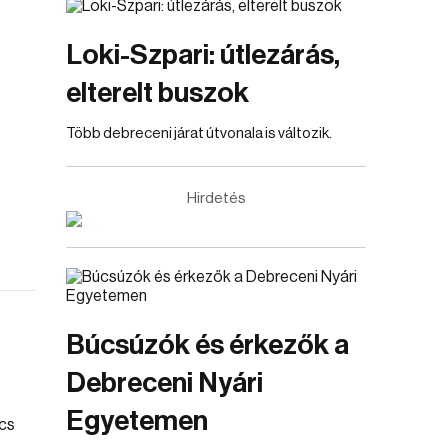
Loki-Szpari: útlezárás,
elterelt buszok
Több debreceni járat útvonala is változik.
Hirdetés
Búcsúzók és érkezők a
Debreceni Nyári
Egyetemen