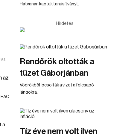
Hatvanan kaptak tanúsítványt.
Hirdetés
Rendőrök oltották a
tüzet Gáborjánban
m az
Vödrökből locsolták a vizet a felcsapó
lángokra.
DEAC.
Tíz éve nem volt ilyen