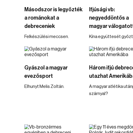
Másodszor is legyőzték
Ifjúsági vb:
a románokat a
negyeddöntős a
debreceniek
magyar válogatot
Felkészülési meccsen.
Kína együttesét győzté
Gyászol a magyar
Három ifjú debrece
evezősport
utazhat Amerikáb
Elhunyt Melis Zoltán.
A magyar atlétika utá
szárnyal?