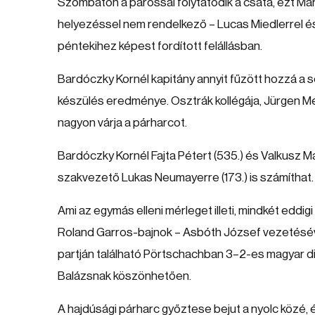
Szombaton a párossal folytatódik a csata, ezt Ma
helyezéssel nem rendelkező – Lucas Miedlerrel és 
péntekihez képest fordított felállásban.
Bardóczky Kornél kapitány annyit fűzött hozzá a 
készülés eredménye. Osztrák kollégája, Jürgen Me
nagyon várja a párharcot.
Bardóczky Kornél Fajta Pétert (535.) és Valkusz M
szakvezető Lukas Neumayerre (173.) is számíthat.
Ami az egymás elleni mérleget illeti, mindkét eddi
Roland Garros-bajnok – Asbóth József vezetésév
partján található Pörtschachban 3–2-es magyar d
Balázsnak köszönhetően.
A hajdúsági párharc győztese bejut a nyolc köz