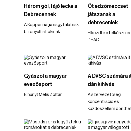
Három gól, fájó lecke a
Öt edzőmeccset
Debrecennek
játszanak a
debreceniek
A Koppenhága nagy falatnak
bizonyult a Lokinak.
Elkezdte a felkészülés
DEAC.
Gyászol a magyar
A DVSC számára it
evezősport
dán kihívás
Elhunyt Melis Zoltán.
A szervezettség,
koncentráció és
küzdőszellem dönthet