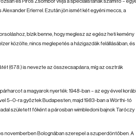
rozsán és Piros Zsombor vívja a specialistának számító – egy
Alexander Erlerrel. Ezután jön ismét két egyéni meccs, a
sorsoláshoz, bízik benne, hogy meglesz az egész heti kemény
lzer közölte, nincs meglepetés a házigazdák felállásában, és
átét (678.) is nevezte az összecsapásra, míg az osztrák
gi párharcot a magyarok nyerték: 1948-ban – az egy évvel korá
el 5–0-ra győztek Budapesten, majd 1983-ban a Wörthi-tó
iadal született főként a párosban wimbledoni bajnok Taróczy
é, és novemberben Bolognában szerepel a szuperdöntőben. A