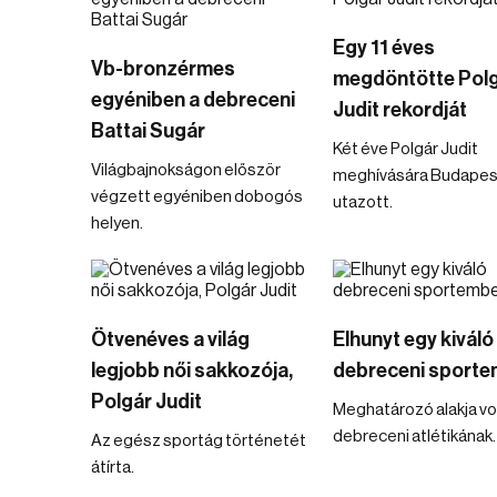
Egy 11 éves
Vb-bronzérmes
megdöntötte Pol
egyéniben a debreceni
Judit rekordját
Battai Sugár
Két éve Polgár Judit
Világbajnokságon először
meghívására Budapes
végzett egyéniben dobogós
utazott.
helyen.
Ötvenéves a világ
Elhunyt egy kiváló
legjobb női sakkozója,
debreceni sporte
Polgár Judit
Meghatározó alakja vol
debreceni atlétikának.
Az egész sportág történetét
átírta.