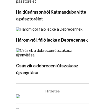
Hajdúsámsonból Katmanduba vitte
a pásztorélet
Három gól, fájó lecke a Debrecennek
Csúszik a debreceni útszakasz
újranyitása
Hirdetés