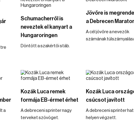
Jövőre is megrende
Schumacherről is
gár
a Debrecen Marato
neveztek el kanyart a
A cél jövőre a nevezők
Hungaroringen
számának túlszárnyalás
Döntött a szakértői stáb.
tre
Kozák Luca remek
Kozák Luca ország
mber
formája EB-érmet érhet
csúcsot javított
t a
A debreceni sprinter nagy
A debreceni sprinter hat
terveket szövöget.
helyen végzett.