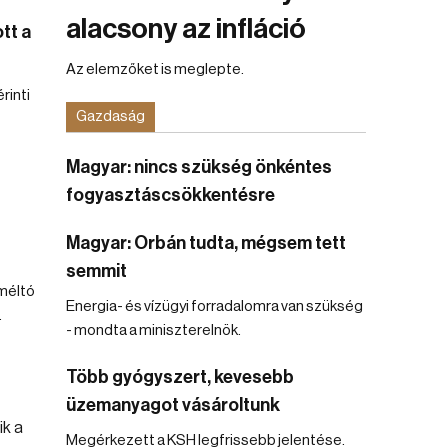
alacsony az infláció
tt a
Az elemzőket is meglepte.
rinti
Gazdaság
Magyar: nincs szükség önkéntes
fogyasztáscsökkentésre
Magyar: Orbán tudta, mégsem tett
semmit
méltó
Energia- és vízügyi forradalomra van szükség
.
- mondta a miniszterelnök.
Több gyógyszert, kevesebb
üzemanyagot vásároltunk
Megérkezett a KSH legfrissebb jelentése.