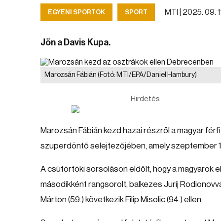
MTI |
2025. 09. 11
EGYÉNI SPORTOK
SPORT
Jön a Davis Kupa.
Marozsán Fábián
(Fotó: MTI/EPA/Daniel Hambury)
Hirdetés
Marozsán Fábián kezd hazai részről a magyar férfi
szuperdöntő selejtezőjében, amely szeptember 1
A csütörtöki sorsoláson eldőlt, hogy a magyarok els
másodikként rangsorolt, balkezes Jurij Rodionovva
Márton (59.) következik Filip Misolic (94.) ellen.