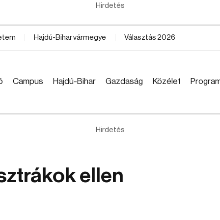
Hirdetés
yetem
Hajdú-Bihar vármegye
Választás 2026
ó
Campus
Hajdú-Bihar
Gazdaság
Közélet
Progra
Hirdetés
sztrákok ellen