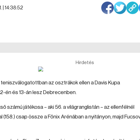
. | 14:38:52
Hirdetés
 teniszválogatottban az osztrákok ellen a Davis Kupa
2-én és 13-án lesz Debrecenben.
ő számú játékosa – aki 56. a világranglistán – az ellenfélnél
l (158.) csap össze a Főnix Arénában a nyitányon, majd Fucso