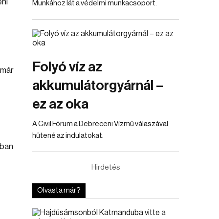
éni
Munkához lát a védelmi munkacsoport.
Folyó víz az
 már
akkumulátorgyárnál –
ez az oka
A Civil Fórum a Debreceni Vízmű válaszával
hűtené az indulatokat.
bban
Hirdetés
Olvasta már?