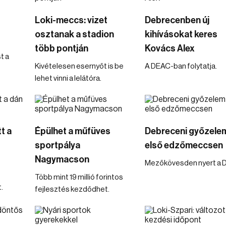
Loki-meccs: vizet
Debrecenben új
osztanak a stadion
kihívásokat keres
több pontján
Kovács Alex
t a
Kivételesen esernyőt is be
A DEAC-ban folytatja.
lehet vinni a lelátóra.
t a
Épülhet a műfüves
Debreceni győzele
sportpálya
első edzőmeccsen
Nagymacson
Mezőkövesden nyert a 
Több mint 19 millió forintos
.
fejlesztés kezdődhet.