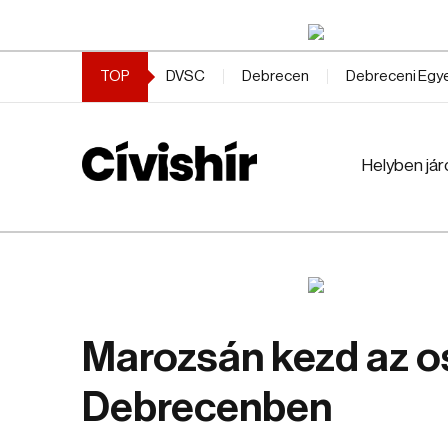
TOP
DVSC
Debrecen
Debreceni Eg
Helyben jár
Marozsán kezd az o
Debrecenben