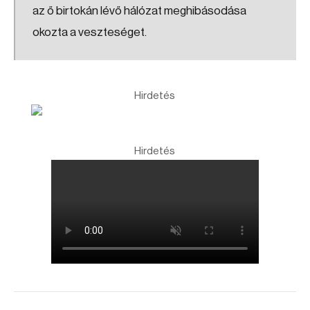
az ő birtokán lévő hálózat meghibásodása
okozta a veszteséget.
Hirdetés
Hirdetés