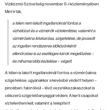
Víziközmű Szövetség november 6-i közleményében.
Mint írták,
a télen nem lakott ingatlanoknál fontos a
vízhálózat és a vízmérők víztelenítése, valamint a
vízmérőakna letakarása, szigetelése, de javasolt
az ingatlan rendszeres időközönkénti
ellenőrzése is az esetleges károk megelőzése –
és mihamarabbi észlelése – végett.
A télen is lakott ingatlanoknál fontos a vízmérőakna
szigetelése, ugyanakkor a kevésbé védett helyen –
pincében, falon kívül – lévő vezetékszakaszokat is
célszerű szigetelőanyaggal védeni. A kerti csapokat
vízteleníteni kell, valamint a telepített