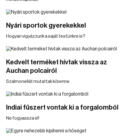
Nyári sportok gyerekekkel
Hogyan vigyázzunk a saját testünkre is?
Kedvelt terméket hívtak vissza az
Auchan polcairól
Szalmonellát mutattak ki benne.
Indiai fűszert vontak ki a forgalomból
Ne fogyassza el!