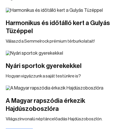
Harmonikus és időtálló kert a Gulyás
Tüzéppel
Válaszd a Semmelrock prémium térburkolatait!
Nyári sportok gyerekekkel
Hogyan vigyázzunk a saját testünkre is?
A Magyar rapszódia érkezik
Hajdúszoboszlóra
Világszínvonalú néptáncelőadás Hajdúszoboszlón.