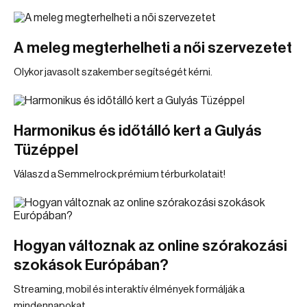
A meleg megterhelheti a női szervezetet
Olykor javasolt szakember segítségét kérni.
Harmonikus és időtálló kert a Gulyás
Tüzéppel
Válaszd a Semmelrock prémium térburkolatait!
Hogyan változnak az online szórakozási
szokások Európában?
Streaming, mobil és interaktív élmények formálják a
mindennapokat.