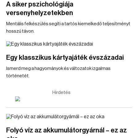
A siker pszichológiája
versenyhelyzetekben
Mentális felkészülés segíti a tartós kiemelkedő teljesítményt
hosszú távon.
Egy klasszikus kártyajáték évszázadai
Ismerd meg a hagyományok és változatok izgalmas
történetét.
Hirdetés
Folyó víz az akkumulátorgyárnál – ez az