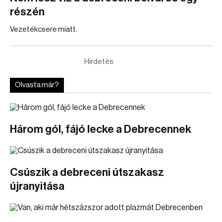
részén
Vezetékcsere miatt.
Hirdetés
Olvasta már?
Három gól, fájó lecke a Debrecennek
Csúszik a debreceni útszakasz
újranyitása