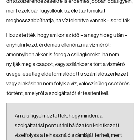
öntözőberendezésekre is érdemes jobban odafigyelni,
mert ezek bár fagyállóak, az élettartamukat
meghosszabbíthatja, ha víztelenítve vannak – sorolták.
Hozzátették, hogy amikor az idő – a nagy hideg után –
enyhülni kezd, érdemes ellenőrizni a vízmérőt:
amennyiben akkor is forog a csillagkereke, ha nem
nyitják meg a csapot, vagy szilánkosra tört a vízmérő
üvege, esetleg eldeformálódott a számlálószerkezet
vagy a lakásban nem folyik a víz, valószínűleg csőtörés
történt, amelyről a szolgáltatót értesíteni kell.
Arra is figyelmeztettek, hogy minden, a
szolgáltatási pont utáni hálózaton keletkezett
vízelfolyás a felhasználó számláját terheli, mert