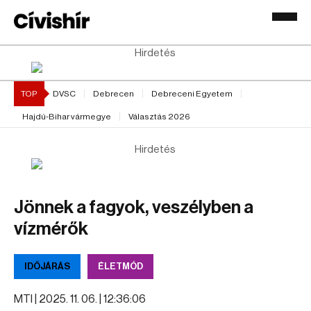
Hirdetés
TOP
DVSC
Debrecen
Debreceni Egyetem
Hajdú-Bihar vármegye
Választás 2026
Hirdetés
Jönnek a fagyok, veszélyben a
vízmérők
IDŐJÁRÁS
ÉLETMÓD
MTI |
2025. 11. 06. | 12:36:06