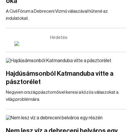
oka
A Civil Fórum a Debreceni Vízmű válaszával hűtené az
indulatokat.
Hirdetés
Hajdúsámsonból Katmanduba vitte a
pásztorélet
Negyven ország pásztornőivel keresi a közös válaszokat a
világ problémáira.
Nem lesz víz a debreceni belváros egy