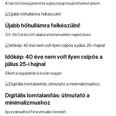
A tartós hőség jelentős egészségi megterhelést jelent.
Újabb hőhullámra felkészülni!
33-38 fok között alakul a hőmérséklet napközben.
Időkép: 40 éve nem volt ilyen csípős a
július 25-i hajnal
Elkelt a nagykabát is korán reggel.
Digitális lomtalanítás: útmutató a
minimalizmushoz
Így szabadítsd fel a virtuális teredet.