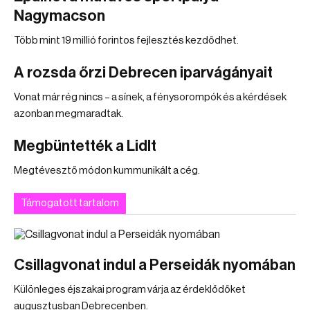
Nagymacson
Több mint 19 millió forintos fejlesztés kezdődhet.
A rozsda őrzi Debrecen iparvágányait
Vonat már rég nincs – a sínek, a fénysorompók és a kérdések
azonban megmaradtak.
Megbüntették a Lidlt
Megtévesztő módon kummunikált a cég.
Támogatott tartalom
Csillagvonat indul a Perseidák nyomában
Különleges éjszakai program várja az érdeklődőket
augusztusban Debrecenben.