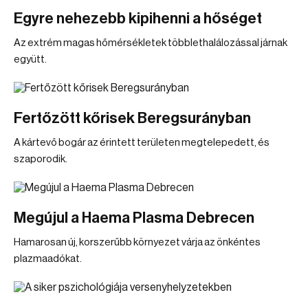
Egyre nehezebb kipihenni a hőséget
Az extrém magas hőmérsékletek többlethalálozással járnak
együtt.
Fertőzött kőrisek Beregsurányban
A kártevő bogár az érintett területen megtelepedett, és
szaporodik.
Megújul a Haema Plasma Debrecen
Hamarosan új, korszerűbb környezet várja az önkéntes
plazmaadókat.