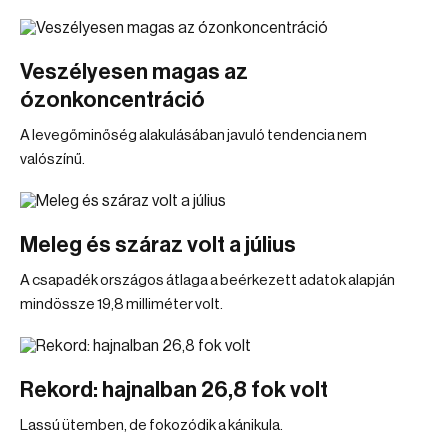
Veszélyesen magas az
ózonkoncentráció
A levegőminőség alakulásában javuló tendencia nem
valószínű.
Meleg és száraz volt a július
A csapadék országos átlaga a beérkezett adatok alapján
mindössze 19,8 milliméter volt.
Rekord: hajnalban 26,8 fok volt
Lassú ütemben, de fokozódik a kánikula.