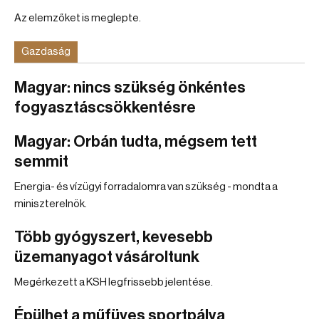
Az elemzőket is meglepte.
Gazdaság
Magyar: nincs szükség önkéntes
fogyasztáscsökkentésre
Magyar: Orbán tudta, mégsem tett
semmit
Energia- és vízügyi forradalomra van szükség - mondta a
miniszterelnök.
Több gyógyszert, kevesebb
üzemanyagot vásároltunk
Megérkezett a KSH legfrissebb jelentése.
Épülhet a műfüves sportpálya