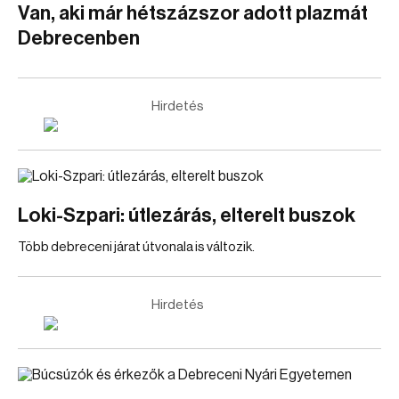
Van, aki már hétszázszor adott plazmát
Debrecenben
Hirdetés
Loki-Szpari: útlezárás, elterelt buszok
Több debreceni járat útvonala is változik.
Hirdetés