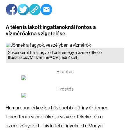
A télen is lakott ingatlanoknál fontos a
vízmérőakna szigetelése.
Sokba kerül, ha a fagytól tönkremegy a vízmérő
(Fotó:
Illusztráció/MTI/archív/Czeglédi Zsolt)
Hirdetés
Hirdetés
Hamarosan érkezik a hűvösebb idő, így érdemes
téliesíteni a vízmérőket, a vízvezetékeket és a
szerelvényeket – hívta fel a figyelmet a Magyar