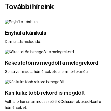
További híreink
Enyhül a kánikula
De marad a meleg idő.
Kékestetőn is megdőlt a melegrekord
Soha ilyen magas hőmérsékletet nem mértek még.
Kánikula: több rekord is megdőlt
Volt, ahol hajnalra mindössze 26,8 Celsius-fokig csökkent a
hőmérséklet.