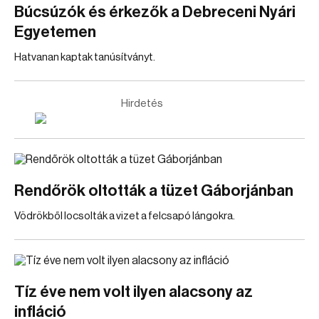
Búcsúzók és érkezők a Debreceni Nyári
Egyetemen
Hatvanan kaptak tanúsítványt.
Hirdetés
Rendőrök oltották a tüzet Gáborjánban
Vödrökből locsolták a vizet a felcsapó lángokra.
Tíz éve nem volt ilyen alacsony az
infláció