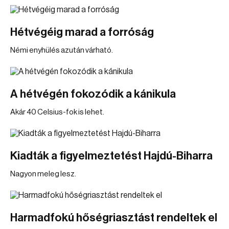
Hétvégéig marad a forróság
Némi enyhülés azután várható.
A hétvégén fokozódik a kánikula
Akár 40 Celsius-fok is lehet.
Kiadták a figyelmeztetést Hajdú-Biharra
Nagyon meleg lesz.
Harmadfokú hőségriasztást rendeltek el